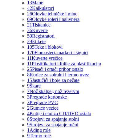
13
Mape
42
Kalkulatori
26
Olovke tehničke i mine
69
Olovke roleri i nalivpera
21
Tiskanice
36
Kuverte
50
Registratori
29
Etikete
105
Teke i blokovi
170
Flomasteri, markeri i signiri
11
Kuverte vrećice
11
Plastifikatori i folije za plastifikaciju
25
Pisaći i crtaći pribor ostalo
8
Korice za spiralni i termo uvez
15
Jastučići i boje za pečate
9
Škare
7
Nož skalpel, nož rezervni
3
Pregrade kartonske
3
Pregrade PVC
2
Gumice vezice
4
Kutije i etui za CD/DVD ostalo
8
Strojevi za spajanje stolni
9
Strojevi za spajanje ručni
1
Ading role
9
Termo role