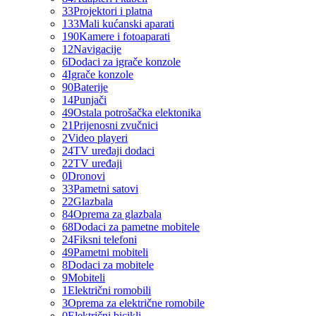
33
Projektori i platna
133
Mali kućanski aparati
190
Kamere i fotoaparati
12
Navigacije
6
Dodaci za igrače konzole
4
Igrače konzole
90
Baterije
14
Punjači
49
Ostala potrošačka elektonika
21
Prijenosni zvučnici
2
Video playeri
24
TV uređaji dodaci
22
TV uređaji
0
Dronovi
33
Pametni satovi
22
Glazbala
84
Oprema za glazbala
68
Dodaci za pametne mobitele
24
Fiksni telefoni
49
Pametni mobiteli
8
Dodaci za mobitele
9
Mobiteli
1
Električni romobili
3
Oprema za električne romobile
0
Električni bicikli