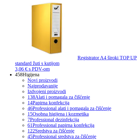
Registrator A4 široki TOP UP
standard žuti s kutijom
3,06 €
s PDV-om
458
Higijena
Novi proizvodi
Najprodavanije
Izdvojeni proizvodi
138
Alati i pomagala za čišćenje
14
Papirna konfekcija
46
Professional alati i pomagala za čišćenje
15
Osobna higijena i kozmetika
7
Professional dezinfekcija
61
Professional papirna konfekcija
122
Sredstva za čišćenje
45
Professional sredstva za čišćenje