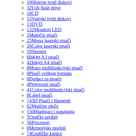
100
Interni tvrdi diskovi
32
Usb flash drive
16
CD
53
Vanjski tvrdi diskovi
13
DVD
132
Monitori LED
1
Matrični pisači
25
Mono laserski pisači
26
Color laserski pisači
19
Skeneri
6
Inkjet A3 pisači
42
Inkjet A4 pisači
8
Mono multifunkcijski pisači
0
Pisači velikog formata
0
Dodaci za pisače
4
Prijenosni pisači
41
Color multifunkcijski pisači
0
Label pisači
74
3D Pisači i filamenti
62
Matične ploče
150
Hladnjaci i napajanja
5
Optički uređaji
56
Procesori
0
Memorijski moduli
74
Grafičke kartice