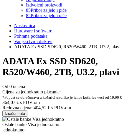
Izdvojeni proizvodi
85
Pribor za jelo i piće
85
Pribor za jelo i piće
Naslovnica
Hardware i software
Pohrana podataka
Vanjski tvrdi diskovi
ADATA Ex SSD SD620, R520/W460, 2TB, U3.2, plavi
ADATA Ex SSD SD620,
R520/W460, 2TB, U3.2, plavi
Od 0 ocjena
Cijena za jednokratno plaćanje:
*Popust se obračunava u košarici ukoliko je iznos košarice veći od 19.90 €
364,07 €
s PDV-om
Redovna cijena:
404,52 €
s PDV-om
Izračun rata
Ostale banke Visa jednokratno
jednokratno