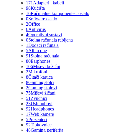
171
Adapteri i kabeli
98
Kućišta
16
Računalne komponente - ostalo
0
Software ostalo
2
Office
6
Antivirus
4
Operativni sustavi
0
Stolna računala rabljena
1
Dodaci računala
5
All in one
91
Stolna računala
80
Earphones
106
Miševi bežični
2
Mikrofoni
8
Čitači kartica
8
Gaming stolci
2
Gaming stolovi
75
Miševi žičani
51
Zvučnici
23
Usb hubovi
92
Headphones
17
Web kamere
5
Prezenteri
92
Tipkovnice
48
Gaming periferija