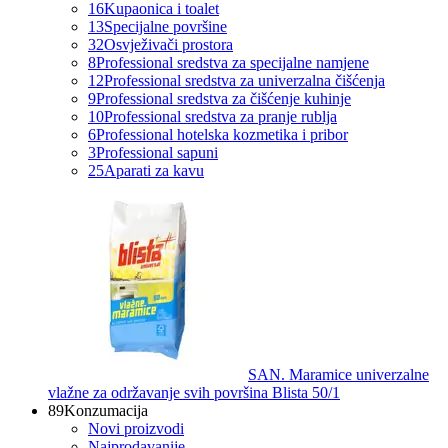
16
Kupaonica i toalet
13
Specijalne površine
32
Osvježivači prostora
8
Professional sredstva za specijalne namjene
12
Professional sredstva za univerzalna čišćenja
9
Professional sredstva za čišćenje kuhinje
10
Professional sredstva za pranje rublja
6
Professional hotelska kozmetika i pribor
3
Professional sapuni
25
Aparati za kavu
SAN. Maramice univerzalne
vlažne za održavanje svih površina Blista 50/1
89
Konzumacija
Novi proizvodi
Najprodavanije