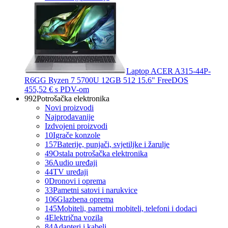
Laptop ACER A315-44P-
R6GG Ryzen 7 5700U 12GB 512 15.6" FreeDOS
455,52 €
s PDV-om
992
Potrošačka elektronika
Novi proizvodi
Najprodavanije
Izdvojeni proizvodi
10
Igrače konzole
157
Baterije, punjači, svjetiljke i žarulje
49
Ostala potrošačka elektronika
36
Audio uređaji
44
TV uređaji
0
Dronovi i oprema
33
Pametni satovi i narukvice
106
Glazbena oprema
145
Mobiteli, pametni mobiteli, telefoni i dodaci
4
Električna vozila
84
Adapteri i kabeli