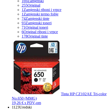
169
Zamjenski
255
Original
1
Zamjenski riboni i vrpce
1
Zamjenski termo folije
74
Zamjenski tinte
93
Zamjenski toneri
71
Original toneri
6
Original riboni i vrpce
178
Original tinte
Tinta HP CZ102AE Tri-color
No.650 (MMG)
19,26 €
s PDV-om
1123
Uredski