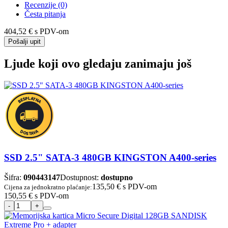
Recenzije (0)
Česta pitanja
404,52 €
s PDV-om
Pošalji upit
Ljude koji ovo gledaju zanimaju još
SSD 2.5" SATA-3 480GB KINGSTON A400-series
Šifra:
090443147
Dostupnost:
dostupno
135,50 €
s PDV-om
Cijena za jednokratno plaćanje:
150,55 €
s PDV-om