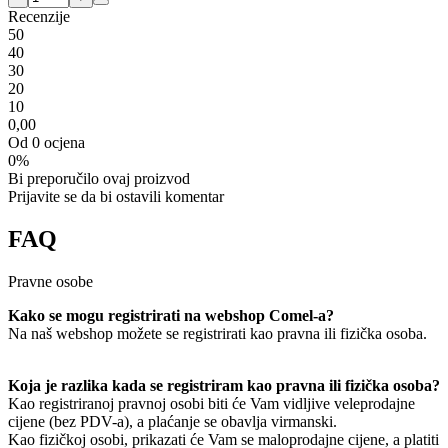
Recenzije
5
0
4
0
3
0
2
0
1
0
0,00
Od 0 ocjena
0%
Bi preporučilo ovaj proizvod
Prijavite se da bi ostavili komentar
FAQ
Pravne osobe
Kako se mogu registrirati na webshop Comel-a?
Na naš webshop možete se registrirati kao pravna ili fizička osoba.
Koja je razlika kada se registriram kao pravna ili fizička osoba?
Kao registriranoj pravnoj osobi biti će Vam vidljive veleprodajne
cijene (bez PDV-a), a plaćanje se obavlja virmanski.
Kao fizičkoj osobi, prikazati će Vam se maloprodajne cijene, a platiti