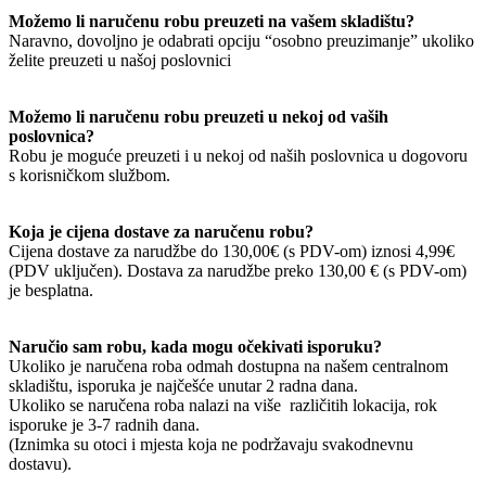
Možemo li naručenu robu preuzeti na vašem skladištu?
Naravno, dovoljno je odabrati opciju “osobno preuzimanje” ukoliko
želite preuzeti u našoj poslovnici
Možemo li naručenu robu preuzeti u nekoj od vaših
poslovnica?
Robu je moguće preuzeti i u nekoj od naših poslovnica u dogovoru
s korisničkom službom.
Koja je cijena dostave za naručenu robu?
Cijena dostave za narudžbe do 130,00€ (s PDV-om) iznosi 4,99€
(PDV uključen). Dostava za narudžbe preko 130,00 € (s PDV-om)
je besplatna.
Naručio sam robu, kada mogu očekivati isporuku?
Ukoliko je naručena roba odmah dostupna na našem centralnom
skladištu, isporuka je najčešće unutar 2 radna dana.
Ukoliko se naručena roba nalazi na više različitih lokacija, rok
isporuke je 3-7 radnih dana.
(Iznimka su otoci i mjesta koja ne podržavaju svakodnevnu
dostavu).