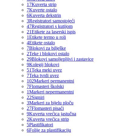
17
Kuverta strip
7
Kuverte ostalo
6
Kuverta dekstrin
3
Registratori samostojeći
47
Registratori s kutijom
21
Etikete za laserski ispis
1
Etikete termo u roli
4
Etikete ostalo
7
Blokovi za bilješke
2
Teke i blokovi ostalo
29
Blokovi samoljepljivi i zastavice
9
Kolegij blokovi
51
Teka meki uvez
7
Teka tvrdi uvez
102
Markeri permanentni
7
Flomasteri školski
1
Markeri nepermanentni
22
Signiri
3
Markeri za bijelu ploču
27
Flomasteri pisaći
9
Kuverta vrećica jastučna
2
Kuverta vrećica strip
5
Plastifikatori
6
Folije za plastifikaciju