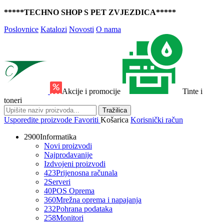
*****TECHNO SHOP S PET ZVJEZDICA*****
Poslovnice
Katalozi
Novosti
O nama
Akcije i promocije
Tinte i
toneri
Tražilica
Usporedite proizvode
Favoriti
Košarica
Korisnički račun
2900
Informatika
Novi proizvodi
Najprodavanije
Izdvojeni proizvodi
423
Prijenosna računala
2
Serveri
40
POS Oprema
360
Mrežna oprema i napajanja
232
Pohrana podataka
258
Monitori