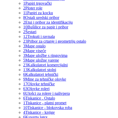
1
Papiri trgovački
2
Ploter role
11
Papiri za kocku
8
Ostali uredski pribor
2
Etui i pribor za identifikaciju
10
Bušilice za papir i pribor
2
Šestari
12
Trokuti i ravnala
23
Pribor za crtanje i geometriju ostalo
3
Mape ostalo
2
Mape viseće
3
Mape uložbe s ringovima
5
Mape uložne varene
23
Kalkulatori komercijalni
13
Kalkulatori stolni
6
Kalkulatori tehnički
9
Mine za tehničke olovke
17
Olovke tehničke
63
Olovke roleri
6
Ulošci za rolere i nalivpera
6
Tiskanice . Ostalo
1
Tiskanice - platni promet
10
Tiskanice - blokovska roba
4
Tiskanice - knjige
6
Kuverta latex