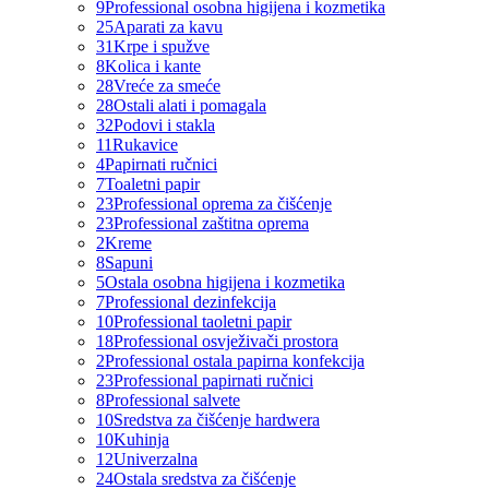
9
Professional osobna higijena i kozmetika
25
Aparati za kavu
31
Krpe i spužve
8
Kolica i kante
28
Vreće za smeće
28
Ostali alati i pomagala
32
Podovi i stakla
11
Rukavice
4
Papirnati ručnici
7
Toaletni papir
23
Professional oprema za čišćenje
23
Professional zaštitna oprema
2
Kreme
8
Sapuni
5
Ostala osobna higijena i kozmetika
7
Professional dezinfekcija
10
Professional taoletni papir
18
Professional osvježivači prostora
2
Professional ostala papirna konfekcija
23
Professional papirnati ručnici
8
Professional salvete
10
Sredstva za čišćenje hardwera
10
Kuhinja
12
Univerzalna
24
Ostala sredstva za čišćenje