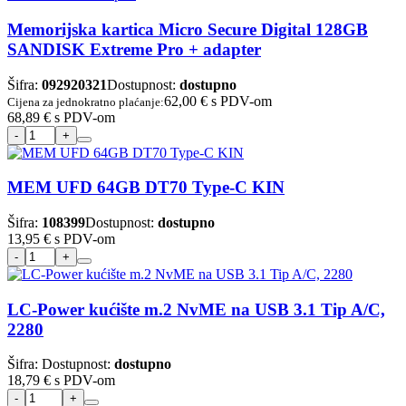
Memorijska kartica Micro Secure Digital 128GB
SANDISK Extreme Pro + adapter
Šifra:
092920321
Dostupnost:
dostupno
62,00 €
s PDV-om
Cijena za jednokratno plaćanje:
68,89 €
s PDV-om
MEM UFD 64GB DT70 Type-C KIN
Šifra:
108399
Dostupnost:
dostupno
13,95 €
s PDV-om
LC-Power kućište m.2 NvME na USB 3.1 Tip A/C,
2280
Šifra:
Dostupnost:
dostupno
18,79 €
s PDV-om