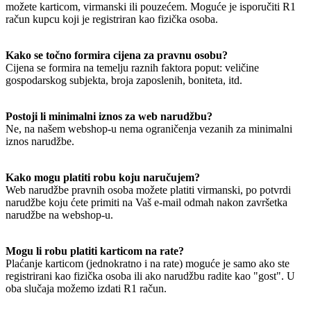
možete karticom, virmanski ili pouzećem. Moguće je isporučiti R1
račun kupcu koji je registriran kao fizička osoba.
Kako se točno formira cijena za pravnu osobu?
Cijena se formira na temelju raznih faktora poput: veličine
gospodarskog subjekta, broja zaposlenih, boniteta, itd.
Postoji li minimalni iznos za web narudžbu?
Ne, na našem webshop-u nema ograničenja vezanih za minimalni
iznos narudžbe.
Kako mogu platiti robu koju naručujem?
Web narudžbe pravnih osoba možete platiti virmanski, po potvrdi
narudžbe koju ćete primiti na Vaš e-mail odmah nakon završetka
narudžbe na webshop-u.
Mogu li robu platiti karticom na rate?
Plaćanje karticom (jednokratno i na rate) moguće je samo ako ste
registrirani kao fizička osoba ili ako narudžbu radite kao "gost". U
oba slučaja možemo izdati R1 račun.