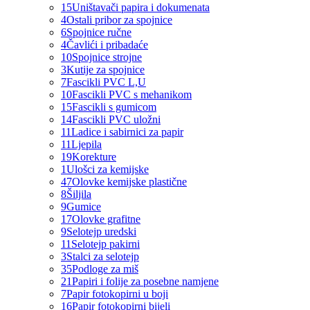
15
Uništavači papira i dokumenata
4
Ostali pribor za spojnice
6
Spojnice ručne
4
Čavlići i pribadaće
10
Spojnice strojne
3
Kutije za spojnice
7
Fascikli PVC L,U
10
Fascikli PVC s mehanikom
15
Fascikli s gumicom
14
Fascikli PVC uložni
11
Ladice i sabirnici za papir
11
Ljepila
19
Korekture
1
Ulošci za kemijske
47
Olovke kemijske plastične
8
Šiljila
9
Gumice
17
Olovke grafitne
9
Selotejp uredski
11
Selotejp pakirni
3
Stalci za selotejp
35
Podloge za miš
21
Papiri i folije za posebne namjene
7
Papir fotokopirni u boji
16
Papir fotokopirni bijeli