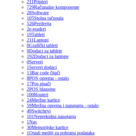
211
Printeri
729
Računalne komponente
28
Software
105
Stolna računala
526
Periferija
2
e-readeri
19
Tableti
211
Laptopi
0
Grafički tableti
9
Dodaci za tablete
192
Dodaci za laptope
0
Serveri
1
Serveri dodaci
13
Bar code čitači
8
POS oprema - ostalo
17
Pos pisači
2
POS blagajne
100
Routeri
24
Mrežne kartice
59
Mrežna oprema i napajanja - ostalo
49
Switchevi
101
Neprekidna napajanja
1
Nas
30
Memorijske kartice
1
Ostali mediji za pohranu podataka