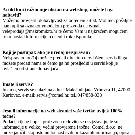
Artikl koji tražim nije ulistan na webshop, možete li ga
nabaviti?
Možemo provjeriti dobavljivost za određeni artikl. Molimo, pošaljite
nam upit sa oznakom/modelom proizvoda na e-mail
veleprodaja@makromikro.hr te ćemo Vam u najkraćem mogućem
roku poslati informacije o cijeni i roku isporuke.
Koji je postupak ako je uređaj neispravan?
Neispravan uređaj možete predati direktno u ovlašteni servis ili ga
možete predati nama te ćemo ga mi prosljediti u servis koji je
ovlašten od strane dobavljača.
Imate li servis?
Imamo, servis se nalazi na adresi Maksimilijana Vrhovca 11, 47000
Karlovac, e-mail: servis@comel.hr, tel.:047/858-038
Jesu li informacije na web stranici vaše tvrtke uvijek 100%
točne?
Podaci, cijene i opisi proizvoda redovito se osvježavaju, te su
informacije u velikoj većini provjerene i točne. Comel d.o.o. ne
može jamčiti stopostotnu točnost svih prikazanih informacija, opisa i