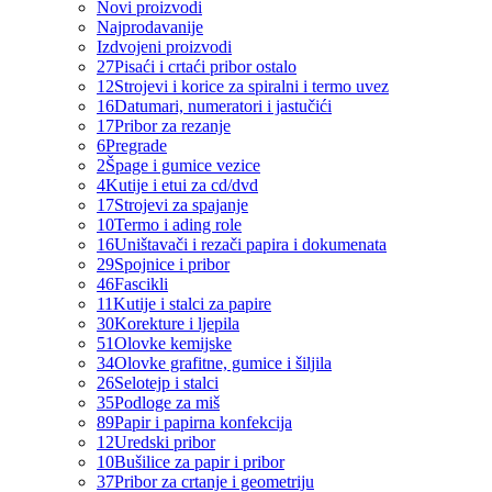
Novi proizvodi
Najprodavanije
Izdvojeni proizvodi
27
Pisaći i crtaći pribor ostalo
12
Strojevi i korice za spiralni i termo uvez
16
Datumari, numeratori i jastučići
17
Pribor za rezanje
6
Pregrade
2
Špage i gumice vezice
4
Kutije i etui za cd/dvd
17
Strojevi za spajanje
10
Termo i ading role
16
Uništavači i rezači papira i dokumenata
29
Spojnice i pribor
46
Fascikli
11
Kutije i stalci za papire
30
Korekture i ljepila
51
Olovke kemijske
34
Olovke grafitne, gumice i šiljila
26
Selotejp i stalci
35
Podloge za miš
89
Papir i papirna konfekcija
12
Uredski pribor
10
Bušilice za papir i pribor
37
Pribor za crtanje i geometriju