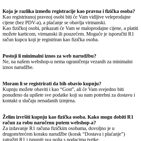
Koja je razlika između registracije kao pravna i fizička osoba?
Kao registriranoj pravnoj osobi biti će Vam vidljive veleprodajne
cijene (bez PDV-a), a plaćanje se obavlja virmanski.
Kao fizičkoj osobi, prikazati će Vam se maloprodajne cijene, a platiti
možete karticom, virmanski ili pouzećem. Moguće je isporučiti R1
račun kupcu koji je registriran kao fizička osoba.
Postoji li minimalni iznos za web narudžbu?
Ne, na našem webshop-u nema ograničenja vezanih za minimalni
iznos narudžbe.
Moram li se registrirati da bih obavio kupnju?
Kupnju možete obaviti i kao “Gost”, ali će Vam svejedno biti
ponuđeno da upišete sve podatke koji su nam potrebni za dostavu i
kontakt u slučaju nenadanih izmjena.
Želim izvršiti kupnju kao fizička osoba. Kako mogu dobiti R1
račun za robu naručenu putem webshop-a?
Za izdavanje R1 računa fizičkim osobama, dovoljno je u
drugom/trećem koraku narudžbe (korak “Dostava i plaćanje”)
zatražiti R1 i ispuniti sva polja s podacima tvrtke.