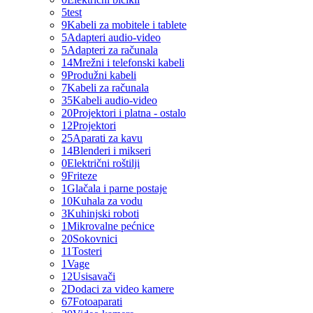
5
test
9
Kabeli za mobitele i tablete
5
Adapteri audio-video
5
Adapteri za računala
14
Mrežni i telefonski kabeli
9
Produžni kabeli
7
Kabeli za računala
35
Kabeli audio-video
20
Projektori i platna - ostalo
12
Projektori
25
Aparati za kavu
14
Blenderi i mikseri
0
Električni roštilji
9
Friteze
1
Glačala i parne postaje
10
Kuhala za vodu
3
Kuhinjski roboti
1
Mikrovalne pećnice
20
Sokovnici
11
Tosteri
1
Vage
12
Usisavači
2
Dodaci za video kamere
67
Fotoaparati