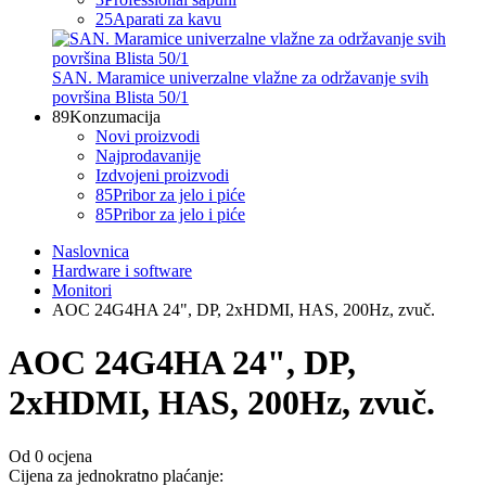
25
Aparati za kavu
SAN. Maramice univerzalne vlažne za održavanje svih
površina Blista 50/1
89
Konzumacija
Novi proizvodi
Najprodavanije
Izdvojeni proizvodi
85
Pribor za jelo i piće
85
Pribor za jelo i piće
Naslovnica
Hardware i software
Monitori
AOC 24G4HA 24", DP, 2xHDMI, HAS, 200Hz, zvuč.
AOC 24G4HA 24", DP,
2xHDMI, HAS, 200Hz, zvuč.
Od 0 ocjena
Cijena za jednokratno plaćanje: