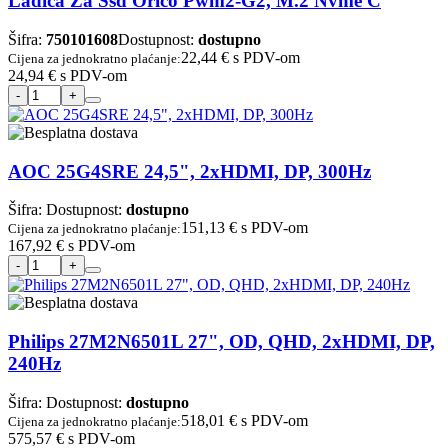
Ladica Za Ssd Orico Pwm2-G2, M.2 Nvme C
Šifra:
750101608
Dostupnost:
dostupno
22,44 €
s PDV-om
Cijena za jednokratno plaćanje:
24,94 €
s PDV-om
AOC 25G4SRE 24,5", 2xHDMI, DP, 300Hz
Šifra:
Dostupnost:
dostupno
151,13 €
s PDV-om
Cijena za jednokratno plaćanje:
167,92 €
s PDV-om
Philips 27M2N6501L 27", OD, QHD, 2xHDMI, DP,
240Hz
Šifra:
Dostupnost:
dostupno
518,01 €
s PDV-om
Cijena za jednokratno plaćanje:
575,57 €
s PDV-om