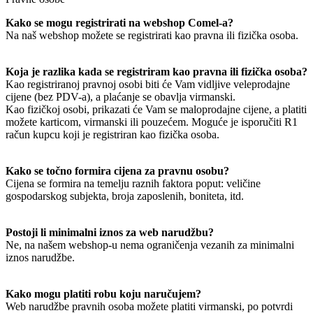
Kako se mogu registrirati na webshop Comel-a?
Na naš webshop možete se registrirati kao pravna ili fizička osoba.
Koja je razlika kada se registriram kao pravna ili fizička osoba?
Kao registriranoj pravnoj osobi biti će Vam vidljive veleprodajne
cijene (bez PDV-a), a plaćanje se obavlja virmanski.
Kao fizičkoj osobi, prikazati će Vam se maloprodajne cijene, a platiti
možete karticom, virmanski ili pouzećem. Moguće je isporučiti R1
račun kupcu koji je registriran kao fizička osoba.
Kako se točno formira cijena za pravnu osobu?
Cijena se formira na temelju raznih faktora poput: veličine
gospodarskog subjekta, broja zaposlenih, boniteta, itd.
Postoji li minimalni iznos za web narudžbu?
Ne, na našem webshop-u nema ograničenja vezanih za minimalni
iznos narudžbe.
Kako mogu platiti robu koju naručujem?
Web narudžbe pravnih osoba možete platiti virmanski, po potvrdi