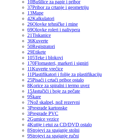
10
Bušilice za papir i pribor
37
Pribor za crtanje i geometriju
13
Mape
42
Kalkulatori
26
Olovke tehničke i mine
69
Olovke roleri i nalivpera
21
Tiskanice
36
Kuverte
50
Registratori
29
Etikete
105
Teke i blokovi
170
Flomasteri, markeri i signiri
11
Kuverte vrećice
11
Plastifikatori i folije za plastifikaciju
25
Pisaći i crtaći pribor ostalo
8
Korice za spiralni i termo uvez
15
Jastučići i boje za pečate
9
Škare
7
Nož skalpel, nož rezervni
3
Pregrade kartonske
3
Pregrade PVC
2
Gumice vezice
4
Kutije i etui za CD/DVD ostalo
8
Strojevi za spajanje stolni
9
Strojevi za spajanje ručni