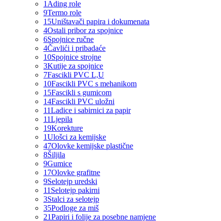
1
Ading role
9
Termo role
15
Uništavači papira i dokumenata
4
Ostali pribor za spojnice
6
Spojnice ručne
4
Čavlići i pribadaće
10
Spojnice strojne
3
Kutije za spojnice
7
Fascikli PVC L,U
10
Fascikli PVC s mehanikom
15
Fascikli s gumicom
14
Fascikli PVC uložni
11
Ladice i sabirnici za papir
11
Ljepila
19
Korekture
1
Ulošci za kemijske
47
Olovke kemijske plastične
8
Šiljila
9
Gumice
17
Olovke grafitne
9
Selotejp uredski
11
Selotejp pakirni
3
Stalci za selotejp
35
Podloge za miš
21
Papiri i folije za posebne namjene