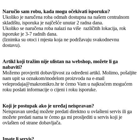
Naručio sam robu, kada mogu očekivati isporuku?
Ukoliko je naručena roba odmah dostupna na našem centralnom
skladištu, isporuka je najčešće unutar 2 radna dana.
Ukoliko se naručena roba nalazi na više različitih lokacija, rok
isporuke je 3-7 radnih dana.
(Iznimka su otoci i mjesta koja ne podržavaju svakodnevnu
dostavu).
Artikl koji tražim nije ulistan na webshop, možete li ga
nabaviti?
Možemo provjeriti dobavljivost za određeni artikl. Molimo, pošaljite
nam upit sa oznakom/modelom proizvoda na e-mail
veleprodaja@makromikro.hr te ćemo Vam u najkraćem mogućem
roku poslati informacije o cijeni i roku isporuke.
Koji je postupak ako je uređaj neispravan?
Neispravan uređaj možete predati direktno u ovlašteni servis ili ga
možete predati nama te ćemo ga mi prosljediti u servis koji je
ovlašten od strane dobavljača.
Imate li servis?