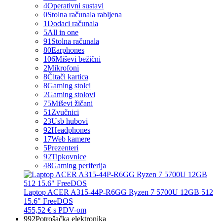
4
Operativni sustavi
0
Stolna računala rabljena
1
Dodaci računala
5
All in one
91
Stolna računala
80
Earphones
106
Miševi bežični
2
Mikrofoni
8
Čitači kartica
8
Gaming stolci
2
Gaming stolovi
75
Miševi žičani
51
Zvučnici
23
Usb hubovi
92
Headphones
17
Web kamere
5
Prezenteri
92
Tipkovnice
48
Gaming periferija
Laptop ACER A315-44P-R6GG Ryzen 7 5700U 12GB 512
15.6" FreeDOS
455,52 €
s PDV-om
992
Potrošačka elektronika