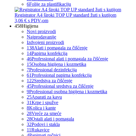
6
Folije za plastifikaciju
Registrator A4 široki TOP UP standard žuti s kutijom
3,06 €
s PDV-om
458
Higijena
Novi proizvodi
Najprodavanije
Izdvojeni proizvodi
138
Alati i pomagala za čišćenje
14
Papirna konfekcija
46
Professional alati i pomagala za čišćenje
15
Osobna higijena i kozmetika
7
Professional dezinfekcija
61
Professional papirna konfekcija
122
Sredstva za čišćenje
45
Professional sredstva za čišćenje
9
Professional osobna higijena i kozmetika
25
Aparati za kavu
31
Krpe i spužve
8
Kolica i kante
28
Vreće za smeće
28
Ostali alati i pomagala
32
Podovi i stakla
11
Rukavice
4
Papirnati ručnici