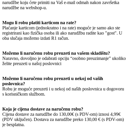
narudžbe koju ćete primiti na Vaš e-mail odmah nakon završetka
narudžbe na webshop-u.
Mogu li robu platiti karticom na rate?
Plaćanje karticom (jednokratno i na rate) moguće je samo ako ste
registrirani kao fizička osoba ili ako narudžbu radite kao "gost". U
oba slučaja možemo izdati R1 račun.
Možemo li naručenu robu preuzeti na vašem skladištu?
Naravno, dovoljno je odabrati opciju “osobno preuzimanje” ukoliko
želite preuzeti u našoj poslovnici
Možemo li naručenu robu preuzeti u nekoj od vaših
poslovnica?
Robu je moguće preuzeti i u nekoj od naših poslovnica u dogovoru
s korisničkom službom.
Koja je cijena dostave za naručenu robu?
Cijena dostave za narudžbe do 130,00€ (s PDV-om) iznosi 4,99€
(PDV uključen). Dostava za narudžbe preko 130,00 € (s PDV-om)
je besplatna.