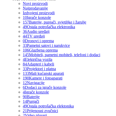
Novi proizvodi
Najprodavanije
Izdvojeni proizvodi
10
Igrače konzole
157
Baterije, punjači, svjetiljke i žarulje
49
Ostala potrošačka elektronika
36
Audio uređaji
44
TV uređaji
0
Dronovi i oprema
33
Pametni satovi i narukvice
106
Glazbena oprema
145
Mobiteli, pametni mobiteli, telefoni i dodaci
4
Električna vozila
84
Adapteri i kabeli
33
Projektori i platna
133
Mali kućanski aparati
190
Kamere i fotoaparati
12
Navigacije
6
Dodaci za igrače konzole
4
Igrače konzole
90
Baterije
14
Punjači
49
Ostala potrošačka elektonika
21
Prijenosni zvučnici
2
Video playeri