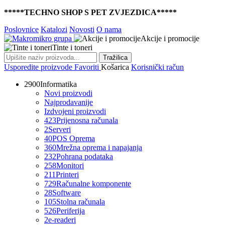
*****TECHNO SHOP S PET ZVJEZDICA*****
Poslovnice
Katalozi
Novosti
O nama
Akcije i promocije
Tinte i toneri
Tražilica
Usporedite proizvode
Favoriti
Košarica
Korisnički račun
2900
Informatika
Novi proizvodi
Najprodavanije
Izdvojeni proizvodi
423
Prijenosna računala
2
Serveri
40
POS Oprema
360
Mrežna oprema i napajanja
232
Pohrana podataka
258
Monitori
211
Printeri
729
Računalne komponente
28
Software
105
Stolna računala
526
Periferija
2
e-readeri