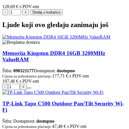
128,69 €
s PDV-om
Dodaj u košaricu
Ljude koji ovo gledaju zanimaju još
Memorija Kingston DDR4 16GB 3200MHz
ValueRAM
Šifra:
090321177
Dostupnost:
dostupno
177,71 €
s PDV-om
Cijena za jednokratno plaćanje:
197,46 €
s PDV-om
TP-Link Tapo C500 Outdoor Pan/Tilt Security Wi-
Fi
Šifra:
Dostupnost:
dostupno
47,48 €
s PDV-om
Cijena za jednokratno plaćanje: