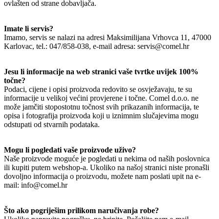
ovlašten od strane dobavljača.
Imate li servis?
Imamo, servis se nalazi na adresi Maksimilijana Vrhovca 11, 47000
Karlovac, tel.: 047/858-038, e-mail adresa: servis@comel.hr
Jesu li informacije na web stranici vaše tvrtke uvijek 100%
točne?
Podaci, cijene i opisi proizvoda redovito se osvježavaju, te su
informacije u velikoj većini provjerene i točne. Comel d.o.o. ne
može jamčiti stopostotnu točnost svih prikazanih informacija, te
opisa i fotografija proizvoda koji u iznimnim slučajevima mogu
odstupati od stvarnih podataka.
Mogu li pogledati vaše proizvode uživo?
Naše proizvode moguće je pogledati u nekima od naših poslovnica
ili kupiti putem webshop-a. Ukoliko na našoj stranici niste pronašli
dovoljno informacija o proizvodu, možete nam poslati upit na e-
mail: info@comel.hr
Što ako pogriješim prilikom naručivanja robe?