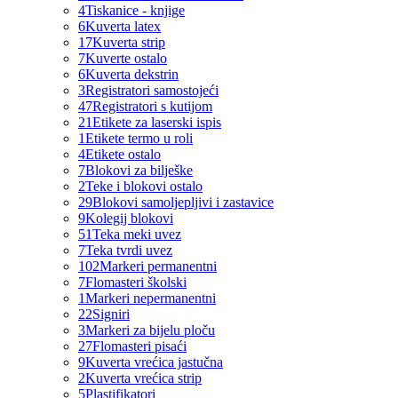
4
Tiskanice - knjige
6
Kuverta latex
17
Kuverta strip
7
Kuverte ostalo
6
Kuverta dekstrin
3
Registratori samostojeći
47
Registratori s kutijom
21
Etikete za laserski ispis
1
Etikete termo u roli
4
Etikete ostalo
7
Blokovi za bilješke
2
Teke i blokovi ostalo
29
Blokovi samoljepljivi i zastavice
9
Kolegij blokovi
51
Teka meki uvez
7
Teka tvrdi uvez
102
Markeri permanentni
7
Flomasteri školski
1
Markeri nepermanentni
22
Signiri
3
Markeri za bijelu ploču
27
Flomasteri pisaći
9
Kuverta vrećica jastučna
2
Kuverta vrećica strip
5
Plastifikatori