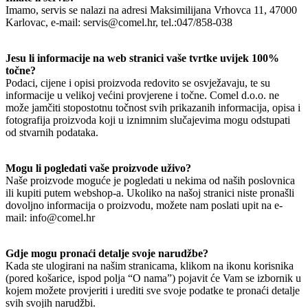
Imamo, servis se nalazi na adresi Maksimilijana Vrhovca 11, 47000
Karlovac, e-mail: servis@comel.hr, tel.:047/858-038
Jesu li informacije na web stranici vaše tvrtke uvijek 100%
točne?
Podaci, cijene i opisi proizvoda redovito se osvježavaju, te su
informacije u velikoj većini provjerene i točne. Comel d.o.o. ne
može jamčiti stopostotnu točnost svih prikazanih informacija, opisa i
fotografija proizvoda koji u iznimnim slučajevima mogu odstupati
od stvarnih podataka.
Mogu li pogledati vaše proizvode uživo?
Naše proizvode moguće je pogledati u nekima od naših poslovnica
ili kupiti putem webshop-a. Ukoliko na našoj stranici niste pronašli
dovoljno informacija o proizvodu, možete nam poslati upit na e-
mail: info@comel.hr
Gdje mogu pronaći detalje svoje narudžbe?
Kada ste ulogirani na našim stranicama, klikom na ikonu korisnika
(pored košarice, ispod polja “O nama”) pojavit će Vam se izbornik u
kojem možete provjeriti i urediti sve svoje podatke te pronaći detalje
svih svojih narudžbi.