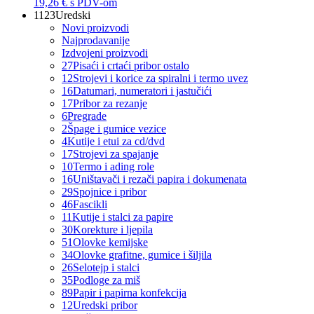
19,26 €
s PDV-om
1123
Uredski
Novi proizvodi
Najprodavanije
Izdvojeni proizvodi
27
Pisaći i crtaći pribor ostalo
12
Strojevi i korice za spiralni i termo uvez
16
Datumari, numeratori i jastučići
17
Pribor za rezanje
6
Pregrade
2
Špage i gumice vezice
4
Kutije i etui za cd/dvd
17
Strojevi za spajanje
10
Termo i ading role
16
Uništavači i rezači papira i dokumenata
29
Spojnice i pribor
46
Fascikli
11
Kutije i stalci za papire
30
Korekture i ljepila
51
Olovke kemijske
34
Olovke grafitne, gumice i šiljila
26
Selotejp i stalci
35
Podloge za miš
89
Papir i papirna konfekcija
12
Uredski pribor