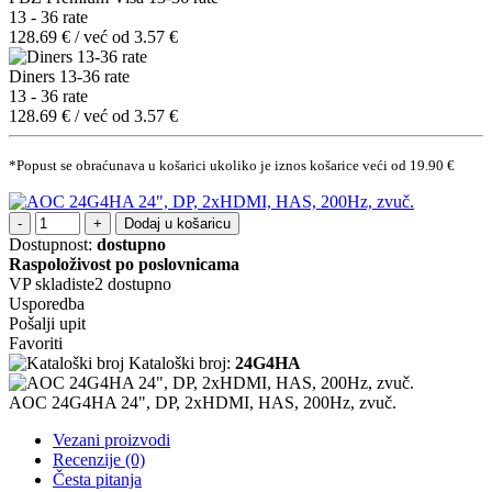
13 - 36 rate
128.69 € / već od 3.57 €
Diners 13-36 rate
13 - 36 rate
128.69 € / već od 3.57 €
*Popust se obraćunava u košarici ukoliko je iznos košarice veći od 19.90 €
Dodaj u košaricu
Dostupnost:
dostupno
Raspoloživost po poslovnicama
VP skladiste2
dostupno
Usporedba
Pošalji upit
Favoriti
Kataloški broj:
24G4HA
AOC 24G4HA 24", DP, 2xHDMI, HAS, 200Hz, zvuč.
Vezani proizvodi
Recenzije (0)
Česta pitanja