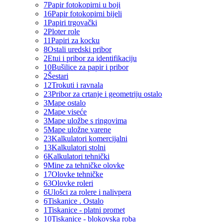
7
Papir fotokopirni u boji
16
Papir fotokopirni bijeli
1
Papiri trgovački
2
Ploter role
11
Papiri za kocku
8
Ostali uredski pribor
2
Etui i pribor za identifikaciju
10
Bušilice za papir i pribor
2
Šestari
12
Trokuti i ravnala
23
Pribor za crtanje i geometriju ostalo
3
Mape ostalo
2
Mape viseće
3
Mape uložbe s ringovima
5
Mape uložne varene
23
Kalkulatori komercijalni
13
Kalkulatori stolni
6
Kalkulatori tehnički
9
Mine za tehničke olovke
17
Olovke tehničke
63
Olovke roleri
6
Ulošci za rolere i nalivpera
6
Tiskanice . Ostalo
1
Tiskanice - platni promet
10
Tiskanice - blokovska roba