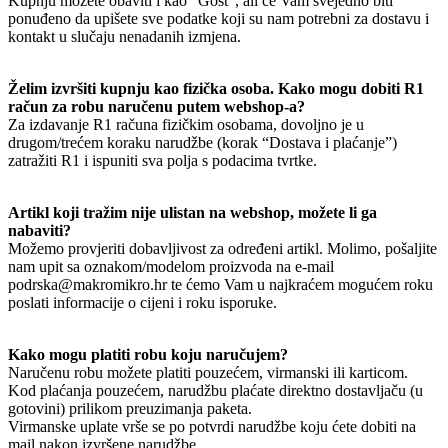
Kupnju možete obaviti i kao “Gost”, ali će Vam svejedno biti
ponuđeno da upišete sve podatke koji su nam potrebni za dostavu i
kontakt u slučaju nenadanih izmjena.
Želim izvršiti kupnju kao fizička osoba. Kako mogu dobiti R1
račun za robu naručenu putem webshop-a?
Za izdavanje R1 računa fizičkim osobama, dovoljno je u
drugom/trećem koraku narudžbe (korak “Dostava i plaćanje”)
zatražiti R1 i ispuniti sva polja s podacima tvrtke.
Artikl koji tražim nije ulistan na webshop, možete li ga
nabaviti?
Možemo provjeriti dobavljivost za određeni artikl. Molimo, pošaljite
nam upit sa oznakom/modelom proizvoda na e-mail
podrska@makromikro.hr te ćemo Vam u najkraćem mogućem roku
poslati informacije o cijeni i roku isporuke.
Kako mogu platiti robu koju naručujem?
Naručenu robu možete platiti pouzećem, virmanski ili karticom.
Kod plaćanja pouzećem, narudžbu plaćate direktno dostavljaču (u
gotovini) prilikom preuzimanja paketa.
Virmanske uplate vrše se po potvrdi narudžbe koju ćete dobiti na
mail nakon izvršene narudžbe.