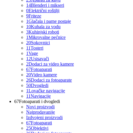
14
Blenderi i mikseri
0
Električni roštilji
9
Friteze
1
Glačala i parne postaje
10
Kuhala za vodu
3
Kuhinjski roboti
1
Mikrovalne pećnice
20
Sokovnici
11
Tosteri
1
Vage
12
Usisavači
2
Dodaci za video kamere
67
Fotoaparati
20
Video kamere
26
Dodaci za fotoaparate
50
Dvogledi
1
Lovačke navigacije
11
Navigacije
67
Fotoaparati i dvogledi
Novi proizvodi
Najprodavanije
Izdvojeni proizvodi
67
Fotoaparati
25
Objektivi