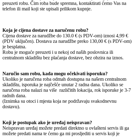
preuzeti robu. Čim roba bude spremna, kontaktirati ćemo Vas na
telefon ili mail koji ste upisali prilikom kupnje.
Koja je cijena dostave za naručenu robu?
Cijena dostave za narudžbe do 130.0 € (s PDV-om) iznosi 4,99 €
(PDV uključen). Dostava za narudžbe preko 130,00 € (s PDV-om)
je besplatna.
Robu je moguće preuzeti i u nekoj od naših poslovnica ili
centralnom skladištu bez plaćanja dostave, bez obzira na iznos.
Naručio sam robu, kada mogu očekivati isporuku?
Ukoliko je naručena roba odmah dostupna na našem centralnom
skladištu, isporuka je najčešće unutar 2 radna dana. Ukoliko se
naručena roba nalazi na više različitih lokacija, rok isporuke je 3-7
radnih dana.
(Iznimka su otoci i mjesta koja ne podržavaju svakodnevnu
dostavu).
Koji je postupak ako je uređaj neispravan?
Neispravan uređaj možete predati direktno u ovlašteni servis ili ga
možete predati nama te ćemo ga mi prosljediti u servis koji je