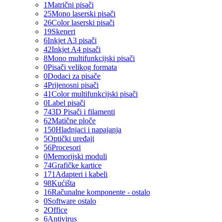
1
Matrični pisači
25
Mono laserski pisači
26
Color laserski pisači
19
Skeneri
6
Inkjet A3 pisači
42
Inkjet A4 pisači
8
Mono multifunkcijski pisači
0
Pisači velikog formata
0
Dodaci za pisače
4
Prijenosni pisači
41
Color multifunkcijski pisači
0
Label pisači
74
3D Pisači i filamenti
62
Matične ploče
150
Hladnjaci i napajanja
5
Optički uređaji
56
Procesori
0
Memorijski moduli
74
Grafičke kartice
171
Adapteri i kabeli
98
Kućišta
16
Računalne komponente - ostalo
0
Software ostalo
2
Office
6
Antivirus