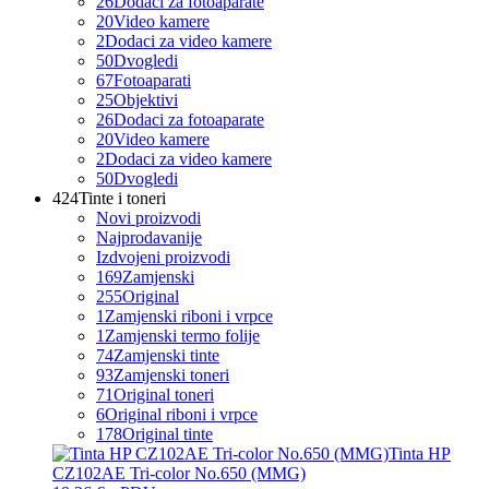
26
Dodaci za fotoaparate
20
Video kamere
2
Dodaci za video kamere
50
Dvogledi
67
Fotoaparati
25
Objektivi
26
Dodaci za fotoaparate
20
Video kamere
2
Dodaci za video kamere
50
Dvogledi
424
Tinte i toneri
Novi proizvodi
Najprodavanije
Izdvojeni proizvodi
169
Zamjenski
255
Original
1
Zamjenski riboni i vrpce
1
Zamjenski termo folije
74
Zamjenski tinte
93
Zamjenski toneri
71
Original toneri
6
Original riboni i vrpce
178
Original tinte
Tinta HP
CZ102AE Tri-color No.650 (MMG)