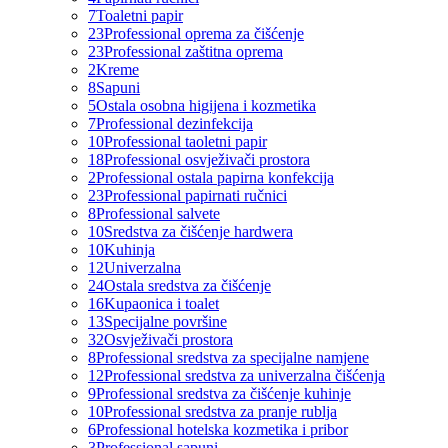
7
Toaletni papir
23
Professional oprema za čišćenje
23
Professional zaštitna oprema
2
Kreme
8
Sapuni
5
Ostala osobna higijena i kozmetika
7
Professional dezinfekcija
10
Professional taoletni papir
18
Professional osvježivači prostora
2
Professional ostala papirna konfekcija
23
Professional papirnati ručnici
8
Professional salvete
10
Sredstva za čišćenje hardwera
10
Kuhinja
12
Univerzalna
24
Ostala sredstva za čišćenje
16
Kupaonica i toalet
13
Specijalne površine
32
Osvježivači prostora
8
Professional sredstva za specijalne namjene
12
Professional sredstva za univerzalna čišćenja
9
Professional sredstva za čišćenje kuhinje
10
Professional sredstva za pranje rublja
6
Professional hotelska kozmetika i pribor
3
Professional sapuni