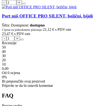
Port miš OFFICE PRO SILENT, bežični, bijeli
Šifra:
Dostupnost:
dostupno
21,12 €
s PDV-om
Cijena za jednokratno plaćanje:
23,47 €
s PDV-om
Recenzije
5
0
4
0
3
0
2
0
1
0
0,00
Od 0 ocjena
0%
Bi preporučilo ovaj proizvod
Prijavite se da bi ostavili komentar
FAQ
Pravne osobe