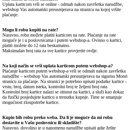
Uplata karticom vrši se online - odmah nakon završetka narudžbe,
webshop Vas automatski preusmjerava na stranicu na kojoj vršite
plaćanje.
Mogu li robu kupiti na rate?
Naravno, robu možete platiti karticom na rate. Plaćanje na rate
moguće je i u poslovnicama i putem webshop-a. Ovisno o kartici,
platiti možete do 12 rata beskamatno.
Maksimalan broj rata za sve kartice provjerite ovdje.
Na koji način se vrši uplata karticom putem webshop-a?
Plaćanje karticom putem webshop-a vrši se odmah nakon završetka
narudžbe – webshop Vas automatski preusmjerava na sigurnu Monri
stranicu za plaćanje. Na stranici je potrebno upisati podatke kartice -
vrstu, broj, datum isteka, kontrolni broj te željeni broj rata.
Kontrolni broj kartice nalazi se otisnut na kartici, a služi kao dokaz
da fizički posjedujete karticu u trenutku kupnje. Time se smanjuje
mogućnost zloupotrebe kartice.
Kupio bih robu preko weba. Da li je moguće da mi robu
dostavite u Vašu poslovnicu ili skladište?
Naravno, dovoljno je u napomenu narudžbe upisati gdje želite