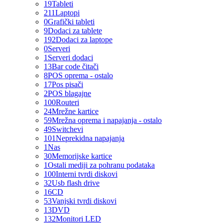
19
Tableti
211
Laptopi
0
Grafički tableti
9
Dodaci za tablete
192
Dodaci za laptope
0
Serveri
1
Serveri dodaci
13
Bar code čitači
8
POS oprema - ostalo
17
Pos pisači
2
POS blagajne
100
Routeri
24
Mrežne kartice
59
Mrežna oprema i napajanja - ostalo
49
Switchevi
101
Neprekidna napajanja
1
Nas
30
Memorijske kartice
1
Ostali mediji za pohranu podataka
100
Interni tvrdi diskovi
32
Usb flash drive
16
CD
53
Vanjski tvrdi diskovi
13
DVD
132
Monitori LED