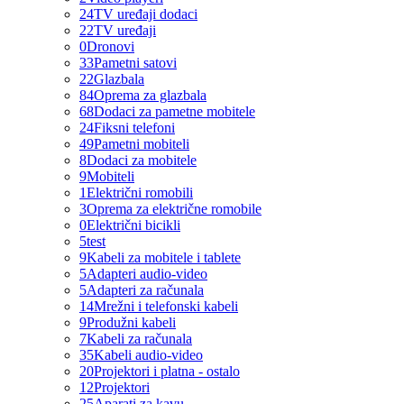
24
TV uređaji dodaci
22
TV uređaji
0
Dronovi
33
Pametni satovi
22
Glazbala
84
Oprema za glazbala
68
Dodaci za pametne mobitele
24
Fiksni telefoni
49
Pametni mobiteli
8
Dodaci za mobitele
9
Mobiteli
1
Električni romobili
3
Oprema za električne romobile
0
Električni bicikli
5
test
9
Kabeli za mobitele i tablete
5
Adapteri audio-video
5
Adapteri za računala
14
Mrežni i telefonski kabeli
9
Produžni kabeli
7
Kabeli za računala
35
Kabeli audio-video
20
Projektori i platna - ostalo
12
Projektori
25
Aparati za kavu