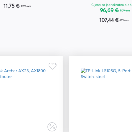
Cijena za jednokratno plać
11,75 €
s PDV-om
96,69 €
s PDV-om
107,44 €
s PDV-om