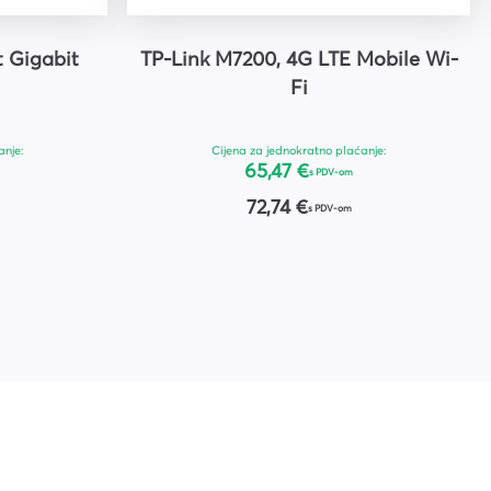
t Gigabit
TP-Link M7200, 4G LTE Mobile Wi-
Fi
anje:
Cijena za jednokratno plaćanje:
65,47 €
s PDV-om
72,74 €
s PDV-om