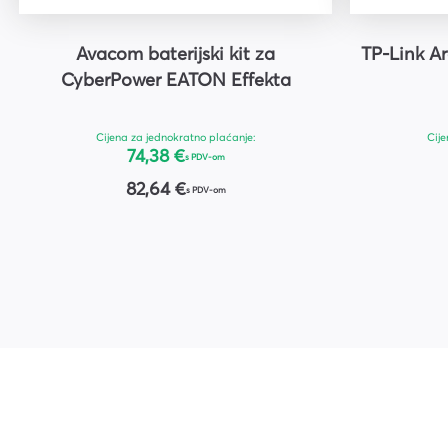
Avacom baterijski kit za
TP-Link A
CyberPower EATON Effekta
Cijena za jednokratno plaćanje:
Cije
74,38 €
s PDV-om
82,64 €
s PDV-om