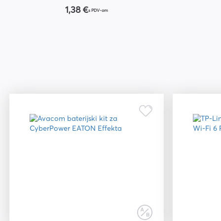
1,38 €
s PDV-om
Kuverte vrećice
Plastifikatori i folije za
plastifikaciju