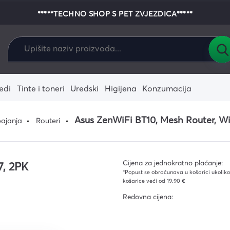
*****TECHNO SHOP S PET ZVJEZDICA*****
edi
Tinte i toneri
Uredski
Higijena
Konzumacija
alo
enje
e-readeri
Dodaci za igrače
Fotoaparati
Zamjenski riboni i vrpce
Pisaći i crtaći pribor
Krpe i spužve
Pribor za jelo i piće
Tableti
Igrače konzol
Zamjenski term
Kolica i kante
Asus ZenWiFi BT10, Mesh Router, WiF
ajanja
Routeri
konzole
ostalo
 i žarulje
ni i termo
Laptopi
Zamjenski tinte
Vreće za smeće
Grafički tablet
Zamjenski ton
Ostali alati i
onika
agala za
Dodaci za tablete
Podovi i stakla
Dodaci za la
Rukavice
stučići
Cijena za jednokratno plaćanje:
, 2PK
ja
*Popust se obračunava u košarici ukoliko 
ika
košarice veći od 19.90 €
Redovna cijena:
ekcija
ce