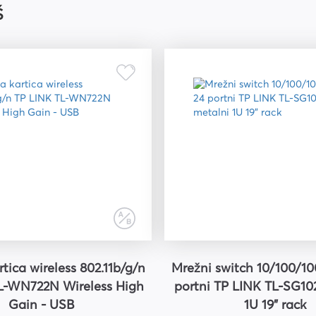
Š
riju
tica wireless 802.11b/g/n
Mrežni switch 10/100/10
L-WN722N Wireless High
portni TP LINK TL-SG10
Gain - USB
1U 19" rack
ri