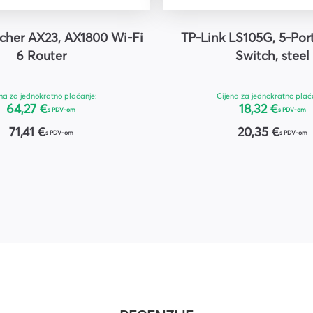
rcher AX23, AX1800 Wi-Fi
TP-Link LS105G, 5-Por
6 Router
Switch, steel
na za jednokratno plaćanje:
Cijena za jednokratno plać
64,27 €
18,32 €
s PDV-om
s PDV-om
71,41 €
20,35 €
s PDV-om
s PDV-om