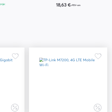
anje:
18,63 €
s PDV-om