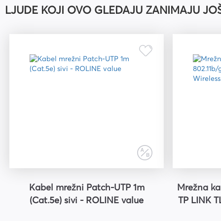
LJUDE KOJI OVO GLEDAJU ZANIMAJU JO
Uredski pribor
Bušilice za papir i pribor
Pribor za crtanje i geomet
Mape
Kalkulatori
Olovke tehničke i mine
Olovke roleri i nalivpera
Tiskanice
Kuverte
Registratori
Etikete
Kabel mrežni Patch-UTP 1m
Mrežna kar
(Cat.5e) sivi - ROLINE value
TP LINK T
Teke i blokovi
Flomasteri, markeri i signi