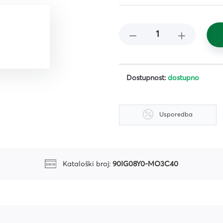
čišćenje
i,
ena i
 i
Dostupnost:
dostupno
Usporedba
Kataloški broj:
90IG08Y0-MO3C40
iljila
a