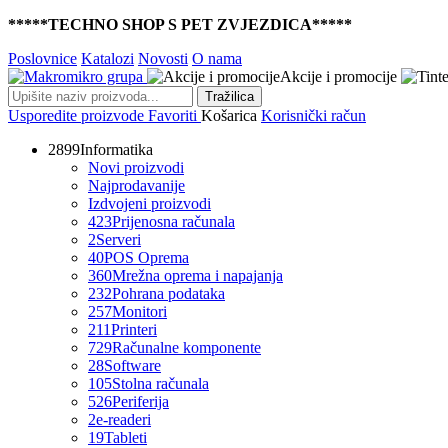
*****TECHNO SHOP S PET ZVJEZDICA*****
Poslovnice
Katalozi
Novosti
O nama
Akcije i promocije
Tražilica
Usporedite proizvode
Favoriti
Košarica
Korisnički račun
2899
Informatika
Novi proizvodi
Najprodavanije
Izdvojeni proizvodi
423
Prijenosna računala
2
Serveri
40
POS Oprema
360
Mrežna oprema i napajanja
232
Pohrana podataka
257
Monitori
211
Printeri
729
Računalne komponente
28
Software
105
Stolna računala
526
Periferija
2
e-readeri
19
Tableti