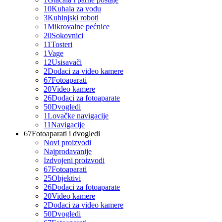
10
Kuhala za vodu
3
Kuhinjski roboti
1
Mikrovalne pećnice
20
Sokovnici
11
Tosteri
1
Vage
12
Usisavači
2
Dodaci za video kamere
67
Fotoaparati
20
Video kamere
26
Dodaci za fotoaparate
50
Dvogledi
1
Lovačke navigacije
11
Navigacije
67
Fotoaparati i dvogledi
Novi proizvodi
Najprodavanije
Izdvojeni proizvodi
67
Fotoaparati
25
Objektivi
26
Dodaci za fotoaparate
20
Video kamere
2
Dodaci za video kamere
50
Dvogledi