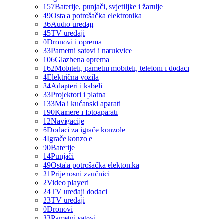
157
Baterije, punjači, svjetiljke i žarulje
49
Ostala potrošačka elektronika
36
Audio uređaji
45
TV uređaji
0
Dronovi i oprema
33
Pametni satovi i narukvice
106
Glazbena oprema
162
Mobiteli, pametni mobiteli, telefoni i dodaci
4
Električna vozila
84
Adapteri i kabeli
33
Projektori i platna
133
Mali kućanski aparati
190
Kamere i fotoaparati
12
Navigacije
6
Dodaci za igrače konzole
4
Igrače konzole
90
Baterije
14
Punjači
49
Ostala potrošačka elektonika
21
Prijenosni zvučnici
2
Video playeri
24
TV uređaji dodaci
23
TV uređaji
0
Dronovi
33
Pametni satovi