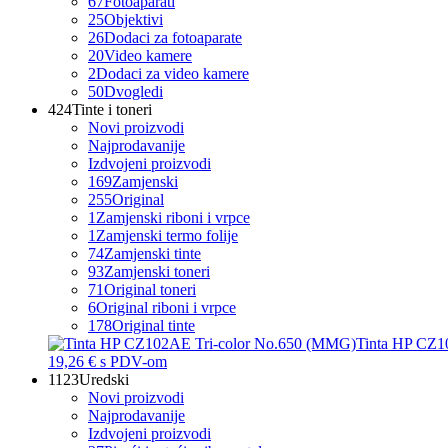
67
Fotoaparati
25
Objektivi
26
Dodaci za fotoaparate
20
Video kamere
2
Dodaci za video kamere
50
Dvogledi
424
Tinte i toneri
Novi proizvodi
Najprodavanije
Izdvojeni proizvodi
169
Zamjenski
255
Original
1
Zamjenski riboni i vrpce
1
Zamjenski termo folije
74
Zamjenski tinte
93
Zamjenski toneri
71
Original toneri
6
Original riboni i vrpce
178
Original tinte
Tinta HP CZ1
19,26 €
s PDV-om
1123
Uredski
Novi proizvodi
Najprodavanije
Izdvojeni proizvodi