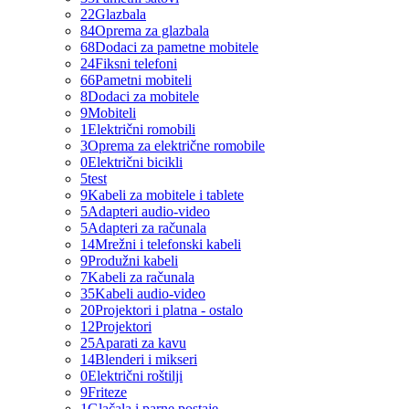
22
Glazbala
84
Oprema za glazbala
68
Dodaci za pametne mobitele
24
Fiksni telefoni
66
Pametni mobiteli
8
Dodaci za mobitele
9
Mobiteli
1
Električni romobili
3
Oprema za električne romobile
0
Električni bicikli
5
test
9
Kabeli za mobitele i tablete
5
Adapteri audio-video
5
Adapteri za računala
14
Mrežni i telefonski kabeli
9
Produžni kabeli
7
Kabeli za računala
35
Kabeli audio-video
20
Projektori i platna - ostalo
12
Projektori
25
Aparati za kavu
14
Blenderi i mikseri
0
Električni roštilji
9
Friteze
1
Glačala i parne postaje