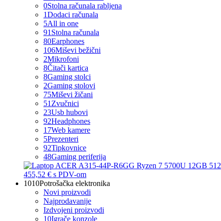
0
Stolna računala rabljena
1
Dodaci računala
5
All in one
91
Stolna računala
80
Earphones
106
Miševi bežični
2
Mikrofoni
8
Čitači kartica
8
Gaming stolci
2
Gaming stolovi
75
Miševi žičani
51
Zvučnici
23
Usb hubovi
92
Headphones
17
Web kamere
5
Prezenteri
92
Tipkovnice
48
Gaming periferija
455,52 €
s PDV-om
1010
Potrošačka elektronika
Novi proizvodi
Najprodavanije
Izdvojeni proizvodi
10
Igrače konzole