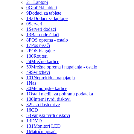
211
Laptopi
0
Grafički tableti
9
Dodaci za tablete
192
Dodaci za laptope
0
Serveri
1
Serveri dodaci
13
Bar code čitači
8
POS oprema - ostalo
17
Pos pisači
2
POS blagajne
100
Routeri
24
Mrežne kartice
59
Mrežna oprema i napajanja - ostalo
49
Switchevi
101
Neprekidna napajanja
1
Nas
30
Memorijske kartice
1
Ostali mediji za pohranu podataka
100
Interni tvrdi diskovi
32
Usb flash drive
16
CD
53
Vanjski tvrdi diskovi
13
DVD
131
Monitori LED
1
Matrični pisači