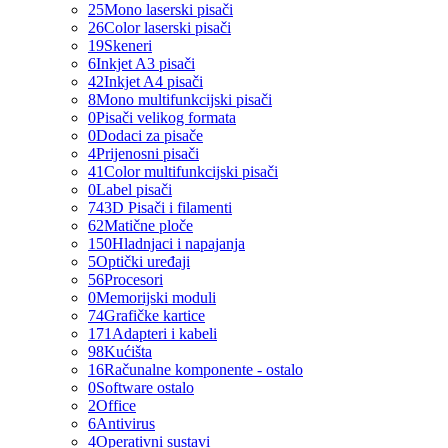
25
Mono laserski pisači
26
Color laserski pisači
19
Skeneri
6
Inkjet A3 pisači
42
Inkjet A4 pisači
8
Mono multifunkcijski pisači
0
Pisači velikog formata
0
Dodaci za pisače
4
Prijenosni pisači
41
Color multifunkcijski pisači
0
Label pisači
74
3D Pisači i filamenti
62
Matične ploče
150
Hladnjaci i napajanja
5
Optički uređaji
56
Procesori
0
Memorijski moduli
74
Grafičke kartice
171
Adapteri i kabeli
98
Kućišta
16
Računalne komponente - ostalo
0
Software ostalo
2
Office
6
Antivirus
4
Operativni sustavi