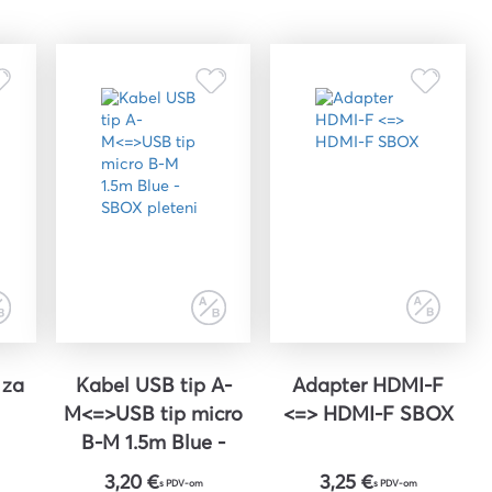
 za
Kabel USB tip A-
Adapter HDMI-F
M<=>USB tip micro
<=> HDMI-F SBOX
B-M 1.5m Blue -
SBOX pleteni
3,20 €
3,25 €
s PDV-om
s PDV-om