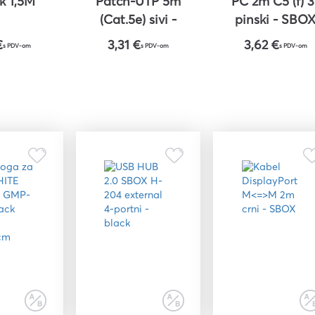
nk 1,5M
Patch-UTP 5m
PC 2m C5 (f) 3
(Cat.5e) sivi -
pinski - SBO
ROLINE
€
3,31 €
3,62 €
s PDV-om
s PDV-om
s PDV-om