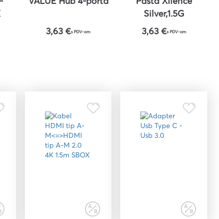
-
VALUE Hub 4-porta
Pasta Xilence
X
Silver,1.5G
3,63 €
3,63 €
s PDV-om
s PDV-om