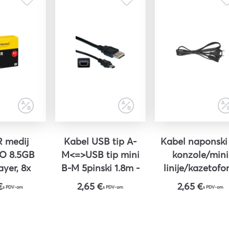
 medij
Kabel USB tip A-
Kabel naponski
O 8.5GB
M<=>USB tip mini
konzole/mini
ayer, 8x
B-M 5pinski 1.8m -
linije/kazetofo
ewel Case,
ROLINE
1.2m - ROLIN
€
2,65 €
2,65 €
s PDV-om
s PDV-om
s PDV-om
/1