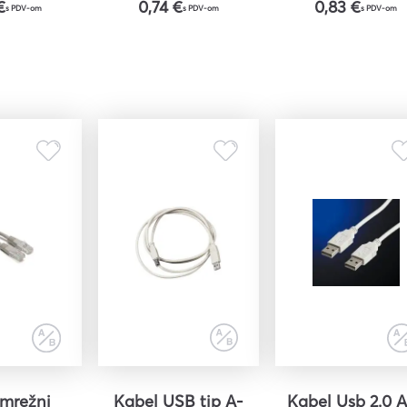
€
0,74 €
0,83 €
s PDV-om
s PDV-om
s PDV-om
riju
ri
 mrežni
Kabel USB tip A-
Kabel Usb 2.0 