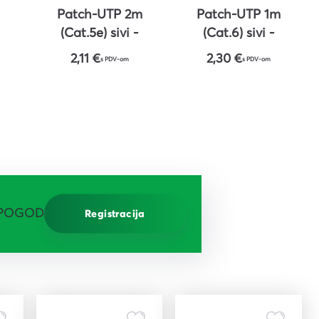
Patch-UTP 2m
Patch-UTP 1m
(Cat.5e) sivi -
(Cat.6) sivi -
ROLINE
ROLINE
2,11 €
2,30 €
s PDV-om
s PDV-om
 POGODNOSTI!
Registracija