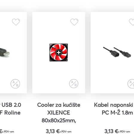
 USB 2.0
Cooler za kućište
Kabel naponski
/F Roline
XILENCE
PC M-Ž 1.8m
80x80x25mm,
crno/crveni
€
3,13 €
3,13 €
s PDV-om
s PDV-om
s PDV-om