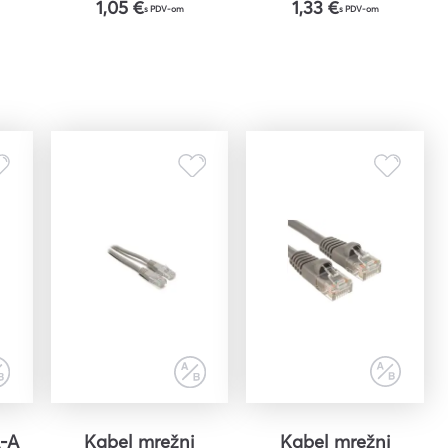
1,05 €
1,33 €
s PDV-om
s PDV-om
A-A
Kabel mrežni
Kabel mrežni