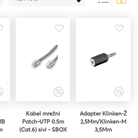
R6GG Ryzen 7 5700U 12GB
vlažne za održavanje svih
standard žuti s kutijom
No.650 (MMG)
površina Blista 50/1
512 15.6" FreeDOS
19,26 €
3,06 €
455,52 €
s PDV-om
s PDV-om
s PDV-om
Kabel mrežni
Adapter Klinken-Ž
MB
Patch-UTP 0.5m
2,5Mm/Klinken-M
m
(Cat.6) sivi - SBOX
3,5Mm