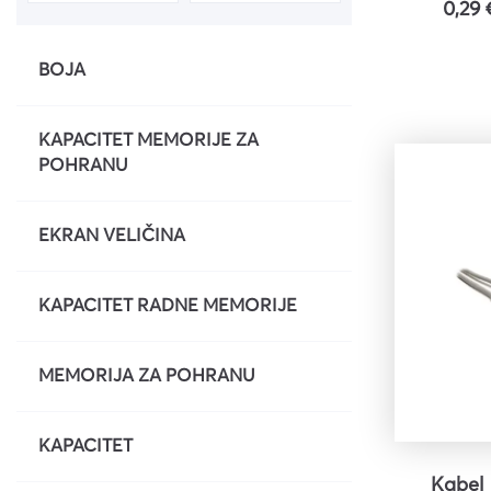
0,29 
Uredski pribor
Bušilice za papir i pribor
BOJA
Pribor za crtanje i geomet
KAPACITET MEMORIJE ZA
Mape
POHRANU
Kalkulatori
Olovke tehničke i mine
EKRAN VELIČINA
Olovke roleri i nalivpera
Tiskanice
KAPACITET RADNE MEMORIJE
Kuverte
Registratori
MEMORIJA ZA POHRANU
Etikete
KAPACITET
Teke i blokovi
Flomasteri, markeri i signi
Kabel