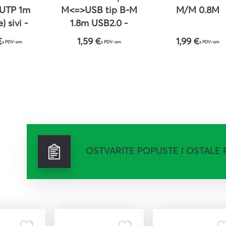
TP 1m
M<=>USB tip B-M
M/M 0.8M
) sivi -
1.8m USB2.0 -
E value
ROLINE
€
1,59 €
1,99 €
s PDV-om
s PDV-om
s PDV-om
OSTVARITE POPUSTE I OSTALE