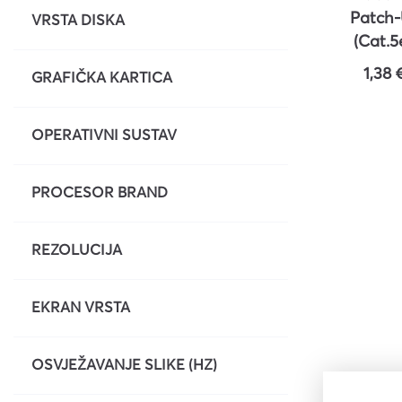
Patch-U
VRSTA DISKA
Kuverte vrećice
(Cat.5e
Plastifikatori i folije za
ROLIN
1,38 
plastifikaciju
GRAFIČKA KARTICA
OPERATIVNI SUSTAV
PROCESOR BRAND
REZOLUCIJA
EKRAN VRSTA
OSVJEŽAVANJE SLIKE (HZ)