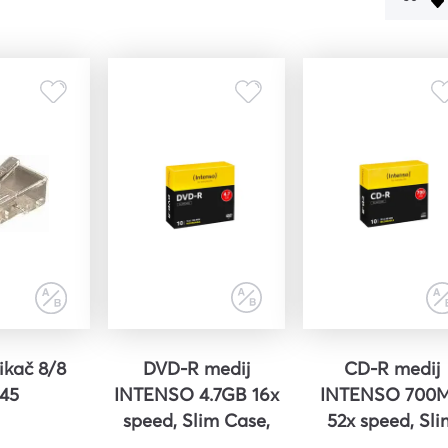
čišćenje
i,
ena i
 i
iljila
ikač 8/8
DVD-R medij
CD-R medij
j45
INTENSO 4.7GB 16x
INTENSO 700
speed, Slim Case,
52x speed, Sli
a
1/1
Case, 1/1