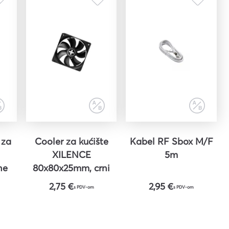
 za
Cooler za kućište
Kabel RF Sbox M/F
XILENCE
5m
ne
80x80x25mm, crni
E
2,75 €
2,95 €
s PDV-om
s PDV-om