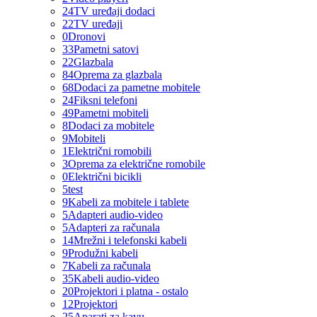
24
TV uređaji dodaci
22
TV uređaji
0
Dronovi
33
Pametni satovi
22
Glazbala
84
Oprema za glazbala
68
Dodaci za pametne mobitele
24
Fiksni telefoni
49
Pametni mobiteli
8
Dodaci za mobitele
9
Mobiteli
1
Električni romobili
3
Oprema za električne romobile
0
Električni bicikli
5
test
9
Kabeli za mobitele i tablete
5
Adapteri audio-video
5
Adapteri za računala
14
Mrežni i telefonski kabeli
9
Produžni kabeli
7
Kabeli za računala
35
Kabeli audio-video
20
Projektori i platna - ostalo
12
Projektori
25
Aparati za kavu