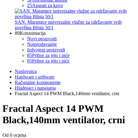
25
Aparati za kavu
SAN. Maramice univerzalne vlažne za održavanje svih
površina Blista 50/1
89
Konzumacija
Novi proizvodi
Najprodavanije
Izdvojeni proizvodi
85
Pribor za jelo i piće
85
Pribor za jelo i piće
Naslovnica
Hardware i software
Računalne komponente
Hladnjaci i napajanja
Fractal Aspect 14 PWM Black,140mm ventilator, crni
Fractal Aspect 14 PWM
Black,140mm ventilator, crni
Od 0 ocjena