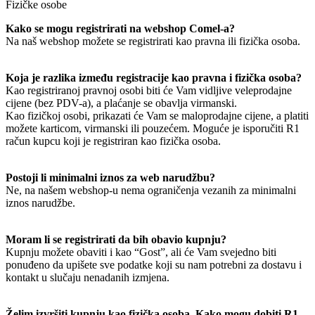
Fizičke osobe
Kako se mogu registrirati na webshop Comel-a?
Na naš webshop možete se registrirati kao pravna ili fizička osoba.
Koja je razlika između registracije kao pravna i fizička osoba?
Kao registriranoj pravnoj osobi biti će Vam vidljive veleprodajne
cijene (bez PDV-a), a plaćanje se obavlja virmanski.
Kao fizičkoj osobi, prikazati će Vam se maloprodajne cijene, a platiti
možete karticom, virmanski ili pouzećem. Moguće je isporučiti R1
račun kupcu koji je registriran kao fizička osoba.
Postoji li minimalni iznos za web narudžbu?
Ne, na našem webshop-u nema ograničenja vezanih za minimalni
iznos narudžbe.
Moram li se registrirati da bih obavio kupnju?
Kupnju možete obaviti i kao “Gost”, ali će Vam svejedno biti
ponuđeno da upišete sve podatke koji su nam potrebni za dostavu i
kontakt u slučaju nenadanih izmjena.
Želim izvršiti kupnju kao fizička osoba. Kako mogu dobiti R1