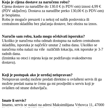
Koja je cijena dostave za naručenu robu?
Cijena dostave za narudžbe do 130.0 € (s PDV-om) iznosi 4,99 €
(PDV uključen). Dostava za narudžbe preko 130,00 € (s PDV-om)
je besplatna.
Robu je moguće preuzeti i u nekoj od naših poslovnica ili
centralnom skladištu bez plaćanja dostave, bez obzira na iznos.
Naručio sam robu, kada mogu očekivati isporuku?
Ukoliko je naručena roba odmah dostupna na našem centralnom
skladištu, isporuka je najčešće unutar 2 radna dana. Ukoliko se
naručena roba nalazi na više različitih lokacija, rok isporuke je 3-7
radnih dana.
(Iznimka su otoci i mjesta koja ne podržavaju svakodnevnu
dostavu).
Koji je postupak ako je uređaj neispravan?
Neispravan uređaj možete predati direktno u ovlašteni servis ili ga
možete predati nama te ćemo ga mi prosljediti u servis koji je
ovlašten od strane dobavljača.
Imate li servis?
Imamo, servis se nalazi na adresi Maksimilijana Vrhovca 11, 47000