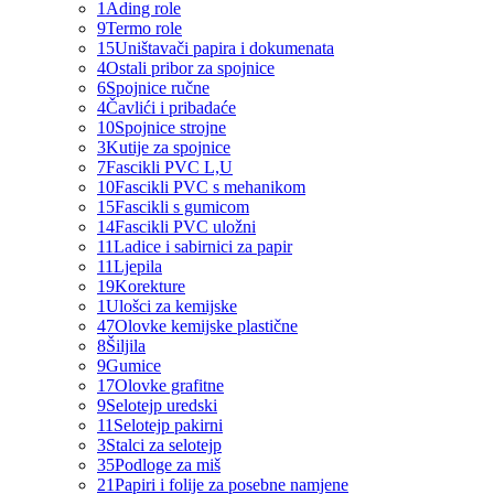
1
Ading role
9
Termo role
15
Uništavači papira i dokumenata
4
Ostali pribor za spojnice
6
Spojnice ručne
4
Čavlići i pribadaće
10
Spojnice strojne
3
Kutije za spojnice
7
Fascikli PVC L,U
10
Fascikli PVC s mehanikom
15
Fascikli s gumicom
14
Fascikli PVC uložni
11
Ladice i sabirnici za papir
11
Ljepila
19
Korekture
1
Ulošci za kemijske
47
Olovke kemijske plastične
8
Šiljila
9
Gumice
17
Olovke grafitne
9
Selotejp uredski
11
Selotejp pakirni
3
Stalci za selotejp
35
Podloge za miš
21
Papiri i folije za posebne namjene