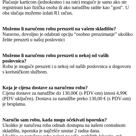
Plaćanje karticom (jednokratno i na rate) moguće je samo ako ste
registrirani kao fizička osoba ili ako narudžbu radite kao "gost". U
oba slučaja možemo izdati R1 račun.
Možemo li naručenu robu preuzeti na vašem skladištu?
Naravno, dovoljno je odabrati opciju “osobno preuzimanje” ukoliko
želite preuzeti u našoj poslovnici
Možemo li naručenu robu preuzeti u nekoj od vaših
poslovnica?
Robu je moguće preuzeti i u nekoj od naših poslovnica u dogovoru
s korisničkom službom.
Koja je cijena dostave za naručenu robu?
Cijena dostave za narudžbe do 130,00€ (s PDV-om) iznosi 4,99€
(PDV uključen). Dostava za narudžbe preko 130,00 € (s PDV-om)
je besplatna.
Naručio sam robu, kada mogu očekivati isporuku?
Ukoliko je naručena roba odmah dostupna na našem centralnom
skladištu, isporuka je najčešće unutar 2 radna dana.