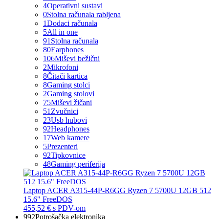
4
Operativni sustavi
0
Stolna računala rabljena
1
Dodaci računala
5
All in one
91
Stolna računala
80
Earphones
106
Miševi bežični
2
Mikrofoni
8
Čitači kartica
8
Gaming stolci
2
Gaming stolovi
75
Miševi žičani
51
Zvučnici
23
Usb hubovi
92
Headphones
17
Web kamere
5
Prezenteri
92
Tipkovnice
48
Gaming periferija
Laptop ACER A315-44P-R6GG Ryzen 7 5700U 12GB 512
15.6" FreeDOS
455,52 €
s PDV-om
992
Potrošačka elektronika