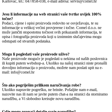
Karlovac, tel.: 047/858-038, e-mail adresa: servis@comel.hr
Jesu li informacije na web stranici vaše tvrtke uvijek 100%
točne?
Podaci, cijene i opisi proizvoda redovito se osvježavaju, te su
informacije u velikoj većini provjerene i točne. Comel d.o.o. ne
može jamčiti stopostotnu točnost svih prikazanih informacija, te
opisa i fotografija proizvoda koji u iznimnim slučajevima mogu
odstupati od stvarnih podataka.
Mogu li pogledati vaše proizvode uživo?
Naše proizvode moguće je pogledati u nekima od naših poslovnica
ili kupiti putem webshop-a. Ukoliko na našoj stranici niste pronašli
dovoljno informacija o proizvodu, možete nam poslati upit na e-
mail: info@comel.hr
Što ako pogriješim prilikom naručivanja robe?
Ukoliko napravite pogrešku, ne brinite. Pošaljite nam e-mail,
nazovite nas ili nam se javite putem chat-a na stranici da storniramo
narudžbu, a Vi slobodno kreirajte novu narudžbu.
Gdje mogu pronaći detalje svoje narudžbe?