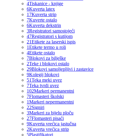
4
Tiskanice - knjige
6
Kuverta latex
17
Kuverta strip
7
Kuverte ostalo
6
Kuverta dekstrin
3
Registratori samostojeći
47
Registratori s kutijom
21
Etikete za laserski ispis
1
Etikete termo u roli
4
Etikete ostalo
7
Blokovi za bilješke
2
Teke i blokovi ostalo
29
Blokovi samoljepljivi i zastavice
9
Kolegij blokovi
51
Teka meki uvez
7
Teka tvrdi uvez
102
Markeri permanentni
7
Flomasteri školski
1
Markeri nepermanentni
22
Signiri
3
Markeri za bijelu ploču
27
Flomasteri pisaći
9
Kuverta vrećica jastučna
2
Kuverta vrećica strip
5
Plastifikatori