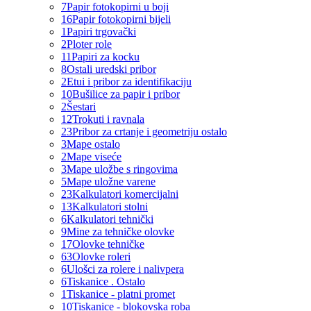
7
Papir fotokopirni u boji
16
Papir fotokopirni bijeli
1
Papiri trgovački
2
Ploter role
11
Papiri za kocku
8
Ostali uredski pribor
2
Etui i pribor za identifikaciju
10
Bušilice za papir i pribor
2
Šestari
12
Trokuti i ravnala
23
Pribor za crtanje i geometriju ostalo
3
Mape ostalo
2
Mape viseće
3
Mape uložbe s ringovima
5
Mape uložne varene
23
Kalkulatori komercijalni
13
Kalkulatori stolni
6
Kalkulatori tehnički
9
Mine za tehničke olovke
17
Olovke tehničke
63
Olovke roleri
6
Ulošci za rolere i nalivpera
6
Tiskanice . Ostalo
1
Tiskanice - platni promet
10
Tiskanice - blokovska roba