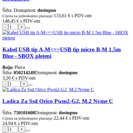
Šifra:
Dostupnost:
dostupno
133,61 €
s PDV-om
Cijena za jednokratno plaćanje:
148,45 €
s PDV-om
Kabel USB tip A-M<=>USB tip micro B-M 1.5m
Blue - SBOX pleteni
Boja:
Plava
Šifra:
050214249
Dostupnost:
dostupno
3,20 €
s PDV-om
Ladica Za Ssd Orico Pwm2-G2, M.2 Nvme C
Šifra:
750101608
Dostupnost:
dostupno
22,44 €
s PDV-om
Cijena za jednokratno plaćanje:
24,94 €
s PDV-om