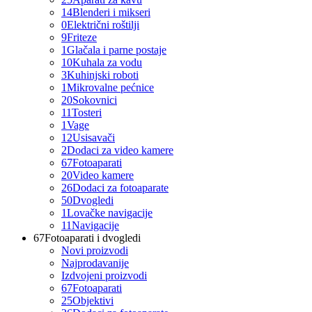
14
Blenderi i mikseri
0
Električni roštilji
9
Friteze
1
Glačala i parne postaje
10
Kuhala za vodu
3
Kuhinjski roboti
1
Mikrovalne pećnice
20
Sokovnici
11
Tosteri
1
Vage
12
Usisavači
2
Dodaci za video kamere
67
Fotoaparati
20
Video kamere
26
Dodaci za fotoaparate
50
Dvogledi
1
Lovačke navigacije
11
Navigacije
67
Fotoaparati i dvogledi
Novi proizvodi
Najprodavanije
Izdvojeni proizvodi
67
Fotoaparati
25
Objektivi