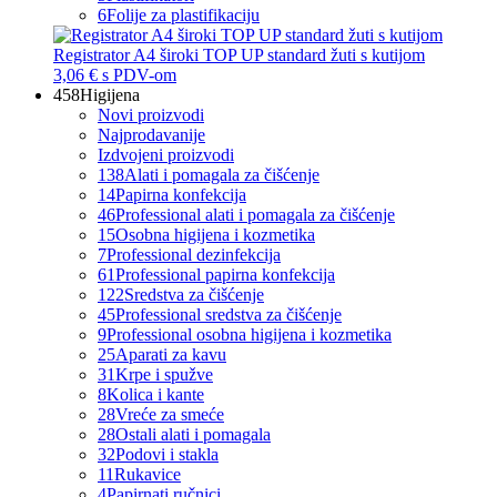
6
Folije za plastifikaciju
Registrator A4 široki TOP UP standard žuti s kutijom
3,06 €
s PDV-om
458
Higijena
Novi proizvodi
Najprodavanije
Izdvojeni proizvodi
138
Alati i pomagala za čišćenje
14
Papirna konfekcija
46
Professional alati i pomagala za čišćenje
15
Osobna higijena i kozmetika
7
Professional dezinfekcija
61
Professional papirna konfekcija
122
Sredstva za čišćenje
45
Professional sredstva za čišćenje
9
Professional osobna higijena i kozmetika
25
Aparati za kavu
31
Krpe i spužve
8
Kolica i kante
28
Vreće za smeće
28
Ostali alati i pomagala
32
Podovi i stakla
11
Rukavice
4
Papirnati ručnici