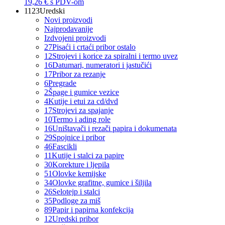
19,26 €
s PDV-om
1123
Uredski
Novi proizvodi
Najprodavanije
Izdvojeni proizvodi
27
Pisaći i crtaći pribor ostalo
12
Strojevi i korice za spiralni i termo uvez
16
Datumari, numeratori i jastučići
17
Pribor za rezanje
6
Pregrade
2
Špage i gumice vezice
4
Kutije i etui za cd/dvd
17
Strojevi za spajanje
10
Termo i ading role
16
Uništavači i rezači papira i dokumenata
29
Spojnice i pribor
46
Fascikli
11
Kutije i stalci za papire
30
Korekture i ljepila
51
Olovke kemijske
34
Olovke grafitne, gumice i šiljila
26
Selotejp i stalci
35
Podloge za miš
89
Papir i papirna konfekcija
12
Uredski pribor