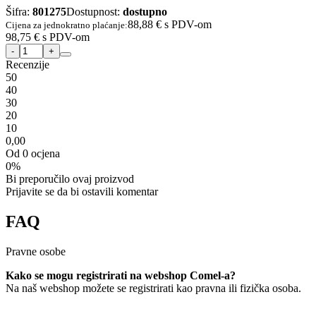
Šifra:
801275
Dostupnost:
dostupno
88,88 €
s PDV-om
Cijena za jednokratno plaćanje:
98,75 €
s PDV-om
Recenzije
5
0
4
0
3
0
2
0
1
0
0,00
Od 0 ocjena
0%
Bi preporučilo ovaj proizvod
Prijavite se da bi ostavili komentar
FAQ
Pravne osobe
Kako se mogu registrirati na webshop Comel-a?
Na naš webshop možete se registrirati kao pravna ili fizička osoba.