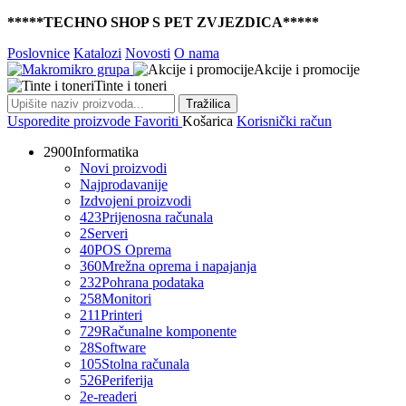
*****TECHNO SHOP S PET ZVJEZDICA*****
Poslovnice
Katalozi
Novosti
O nama
Akcije i promocije
Tinte i toneri
Tražilica
Usporedite proizvode
Favoriti
Košarica
Korisnički račun
2900
Informatika
Novi proizvodi
Najprodavanije
Izdvojeni proizvodi
423
Prijenosna računala
2
Serveri
40
POS Oprema
360
Mrežna oprema i napajanja
232
Pohrana podataka
258
Monitori
211
Printeri
729
Računalne komponente
28
Software
105
Stolna računala
526
Periferija
2
e-readeri