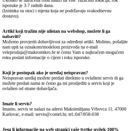
Ukoliko se naručena roba nalazi na više različitih lokacija, rok
isporuke je 3-7 radnih dana.
(Iznimka su otoci i mjesta koja ne podržavaju svakodnevnu
dostavu).
Artikl koji tražim nije ulistan na webshop, možete li ga
nabaviti?
Možemo provjeriti dobavljivost za određeni artikl. Molimo, pošaljite
nam upit sa oznakom/modelom proizvoda na e-mail
veleprodaja@makromikro.hr te ćemo Vam u najkraćem mogućem
roku poslati informacije o cijeni i roku isporuke.
Koji je postupak ako je uređaj neispravan?
Neispravan uređaj možete predati direktno u ovlašteni servis ili ga
možete predati nama te ćemo ga mi prosljediti u servis koji je
ovlašten od strane dobavljača.
Imate li servis?
Imamo, servis se nalazi na adresi Maksimilijana Vrhovca 11, 47000
Karlovac, e-mail: servis@comel.hr, tel.:047/858-038
Jesu li informacije na web stranici vaše tvrtke uvijek 100%