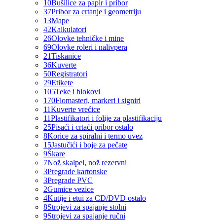
10
Bušilice za papir i pribor
37
Pribor za crtanje i geometriju
13
Mape
42
Kalkulatori
26
Olovke tehničke i mine
69
Olovke roleri i nalivpera
21
Tiskanice
36
Kuverte
50
Registratori
29
Etikete
105
Teke i blokovi
170
Flomasteri, markeri i signiri
11
Kuverte vrećice
11
Plastifikatori i folije za plastifikaciju
25
Pisaći i crtaći pribor ostalo
8
Korice za spiralni i termo uvez
15
Jastučići i boje za pečate
9
Škare
7
Nož skalpel, nož rezervni
3
Pregrade kartonske
3
Pregrade PVC
2
Gumice vezice
4
Kutije i etui za CD/DVD ostalo
8
Strojevi za spajanje stolni
9
Strojevi za spajanje ručni