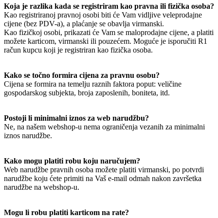
Koja je razlika kada se registriram kao pravna ili fizička osoba?
Kao registriranoj pravnoj osobi biti će Vam vidljive veleprodajne
cijene (bez PDV-a), a plaćanje se obavlja virmanski.
Kao fizičkoj osobi, prikazati će Vam se maloprodajne cijene, a platiti
možete karticom, virmanski ili pouzećem. Moguće je isporučiti R1
račun kupcu koji je registriran kao fizička osoba.
Kako se točno formira cijena za pravnu osobu?
Cijena se formira na temelju raznih faktora poput: veličine
gospodarskog subjekta, broja zaposlenih, boniteta, itd.
Postoji li minimalni iznos za web narudžbu?
Ne, na našem webshop-u nema ograničenja vezanih za minimalni
iznos narudžbe.
Kako mogu platiti robu koju naručujem?
Web narudžbe pravnih osoba možete platiti virmanski, po potvrdi
narudžbe koju ćete primiti na Vaš e-mail odmah nakon završetka
narudžbe na webshop-u.
Mogu li robu platiti karticom na rate?