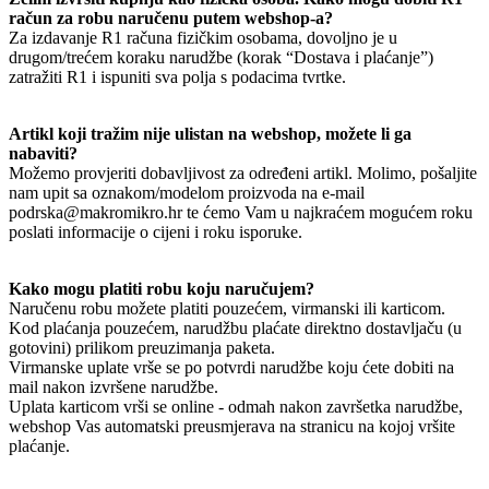
račun za robu naručenu putem webshop-a?
Za izdavanje R1 računa fizičkim osobama, dovoljno je u
drugom/trećem koraku narudžbe (korak “Dostava i plaćanje”)
zatražiti R1 i ispuniti sva polja s podacima tvrtke.
Artikl koji tražim nije ulistan na webshop, možete li ga
nabaviti?
Možemo provjeriti dobavljivost za određeni artikl. Molimo, pošaljite
nam upit sa oznakom/modelom proizvoda na e-mail
podrska@makromikro.hr te ćemo Vam u najkraćem mogućem roku
poslati informacije o cijeni i roku isporuke.
Kako mogu platiti robu koju naručujem?
Naručenu robu možete platiti pouzećem, virmanski ili karticom.
Kod plaćanja pouzećem, narudžbu plaćate direktno dostavljaču (u
gotovini) prilikom preuzimanja paketa.
Virmanske uplate vrše se po potvrdi narudžbe koju ćete dobiti na
mail nakon izvršene narudžbe.
Uplata karticom vrši se online - odmah nakon završetka narudžbe,
webshop Vas automatski preusmjerava na stranicu na kojoj vršite
plaćanje.