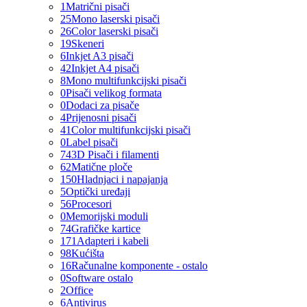
1
Matrični pisači
25
Mono laserski pisači
26
Color laserski pisači
19
Skeneri
6
Inkjet A3 pisači
42
Inkjet A4 pisači
8
Mono multifunkcijski pisači
0
Pisači velikog formata
0
Dodaci za pisače
4
Prijenosni pisači
41
Color multifunkcijski pisači
0
Label pisači
74
3D Pisači i filamenti
62
Matične ploče
150
Hladnjaci i napajanja
5
Optički uređaji
56
Procesori
0
Memorijski moduli
74
Grafičke kartice
171
Adapteri i kabeli
98
Kućišta
16
Računalne komponente - ostalo
0
Software ostalo
2
Office
6
Antivirus