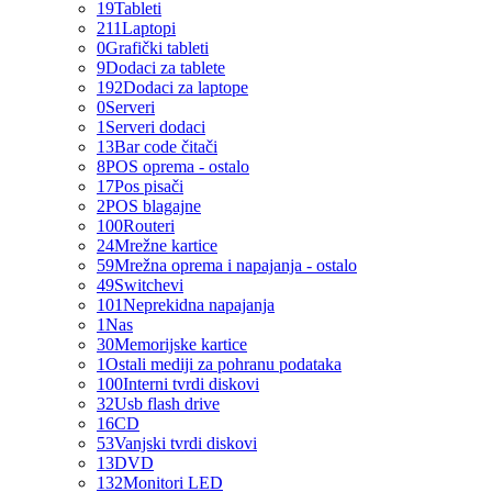
19
Tableti
211
Laptopi
0
Grafički tableti
9
Dodaci za tablete
192
Dodaci za laptope
0
Serveri
1
Serveri dodaci
13
Bar code čitači
8
POS oprema - ostalo
17
Pos pisači
2
POS blagajne
100
Routeri
24
Mrežne kartice
59
Mrežna oprema i napajanja - ostalo
49
Switchevi
101
Neprekidna napajanja
1
Nas
30
Memorijske kartice
1
Ostali mediji za pohranu podataka
100
Interni tvrdi diskovi
32
Usb flash drive
16
CD
53
Vanjski tvrdi diskovi
13
DVD
132
Monitori LED