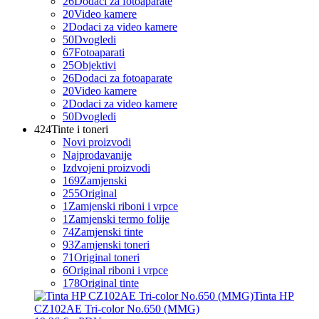
26
Dodaci za fotoaparate
20
Video kamere
2
Dodaci za video kamere
50
Dvogledi
67
Fotoaparati
25
Objektivi
26
Dodaci za fotoaparate
20
Video kamere
2
Dodaci za video kamere
50
Dvogledi
424
Tinte i toneri
Novi proizvodi
Najprodavanije
Izdvojeni proizvodi
169
Zamjenski
255
Original
1
Zamjenski riboni i vrpce
1
Zamjenski termo folije
74
Zamjenski tinte
93
Zamjenski toneri
71
Original toneri
6
Original riboni i vrpce
178
Original tinte
Tinta HP
CZ102AE Tri-color No.650 (MMG)