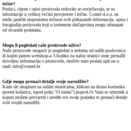
točne?
Podaci, cijene i opisi proizvoda redovito se osvježavaju, te su
informacije u velikoj većini provjerene i točne. Comel d.o.o. ne
može jamčiti stopostotnu točnost svih prikazanih informacija, opisa i
fotografija proizvoda koji u iznimnim slučajevima mogu odstupati
od stvarnih podataka.
Mogu li pogledati vaše proizvode uživo?
Naše proizvode moguće je pogledati u nekima od naših poslovnica
ili kupiti putem webshop-a. Ukoliko na našoj stranici niste pronašli
dovoljno informacija o proizvodu, možete nam poslati upit na e-
mail: info@comel.hr
Gdje mogu pronaći detalje svoje narudžbe?
Kada ste ulogirani na našim stranicama, klikom na ikonu korisnika
(pored košarice, ispod polja “O nama”) pojavit će Vam se izbornik u
kojem možete provjeriti i urediti sve svoje podatke te pronaći detalje
svih svojih narudžbi.