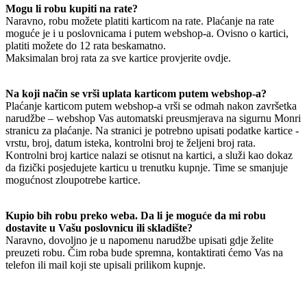
Mogu li robu kupiti na rate?
Naravno, robu možete platiti karticom na rate. Plaćanje na rate
moguće je i u poslovnicama i putem webshop-a. Ovisno o kartici,
platiti možete do 12 rata beskamatno.
Maksimalan broj rata za sve kartice provjerite ovdje.
Na koji način se vrši uplata karticom putem webshop-a?
Plaćanje karticom putem webshop-a vrši se odmah nakon završetka
narudžbe – webshop Vas automatski preusmjerava na sigurnu Monri
stranicu za plaćanje. Na stranici je potrebno upisati podatke kartice -
vrstu, broj, datum isteka, kontrolni broj te željeni broj rata.
Kontrolni broj kartice nalazi se otisnut na kartici, a služi kao dokaz
da fizički posjedujete karticu u trenutku kupnje. Time se smanjuje
mogućnost zloupotrebe kartice.
Kupio bih robu preko weba. Da li je moguće da mi robu
dostavite u Vašu poslovnicu ili skladište?
Naravno, dovoljno je u napomenu narudžbe upisati gdje želite
preuzeti robu. Čim roba bude spremna, kontaktirati ćemo Vas na
telefon ili mail koji ste upisali prilikom kupnje.