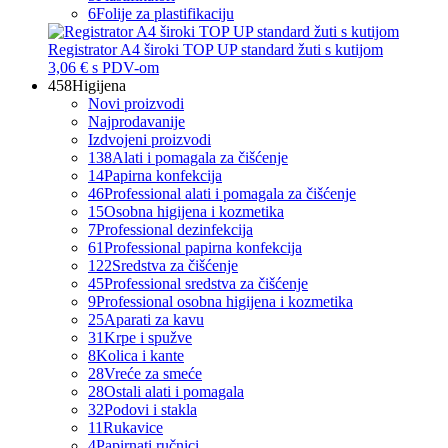
6
Folije za plastifikaciju
Registrator A4 široki TOP UP standard žuti s kutijom
3,06 €
s PDV-om
458
Higijena
Novi proizvodi
Najprodavanije
Izdvojeni proizvodi
138
Alati i pomagala za čišćenje
14
Papirna konfekcija
46
Professional alati i pomagala za čišćenje
15
Osobna higijena i kozmetika
7
Professional dezinfekcija
61
Professional papirna konfekcija
122
Sredstva za čišćenje
45
Professional sredstva za čišćenje
9
Professional osobna higijena i kozmetika
25
Aparati za kavu
31
Krpe i spužve
8
Kolica i kante
28
Vreće za smeće
28
Ostali alati i pomagala
32
Podovi i stakla
11
Rukavice
4
Papirnati ručnici