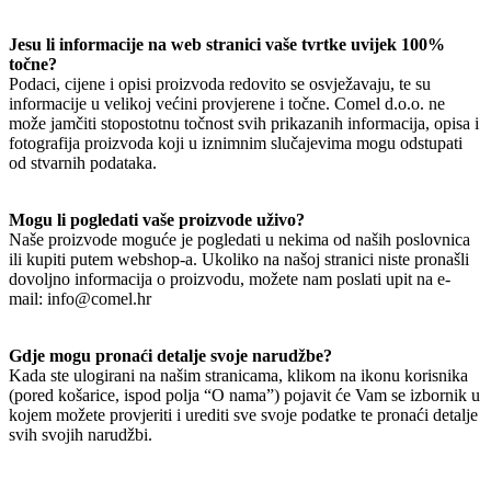
Jesu li informacije na web stranici vaše tvrtke uvijek 100%
točne?
Podaci, cijene i opisi proizvoda redovito se osvježavaju, te su
informacije u velikoj većini provjerene i točne. Comel d.o.o. ne
može jamčiti stopostotnu točnost svih prikazanih informacija, opisa i
fotografija proizvoda koji u iznimnim slučajevima mogu odstupati
od stvarnih podataka.
Mogu li pogledati vaše proizvode uživo?
Naše proizvode moguće je pogledati u nekima od naših poslovnica
ili kupiti putem webshop-a. Ukoliko na našoj stranici niste pronašli
dovoljno informacija o proizvodu, možete nam poslati upit na e-
mail: info@comel.hr
Gdje mogu pronaći detalje svoje narudžbe?
Kada ste ulogirani na našim stranicama, klikom na ikonu korisnika
(pored košarice, ispod polja “O nama”) pojavit će Vam se izbornik u
kojem možete provjeriti i urediti sve svoje podatke te pronaći detalje
svih svojih narudžbi.