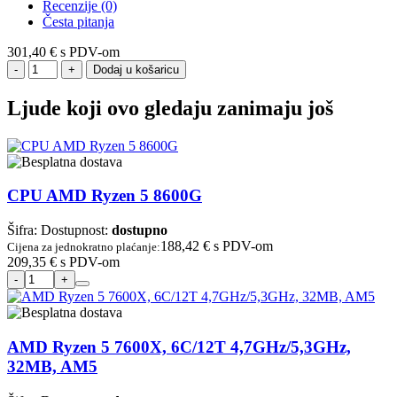
Recenzije (0)
Česta pitanja
301,40 €
s PDV-om
Dodaj u košaricu
Ljude koji ovo gledaju zanimaju još
CPU AMD Ryzen 5 8600G
Šifra:
Dostupnost:
dostupno
188,42 €
s PDV-om
Cijena za jednokratno plaćanje:
209,35 €
s PDV-om
AMD Ryzen 5 7600X, 6C/12T 4,7GHz/5,3GHz,
32MB, AM5