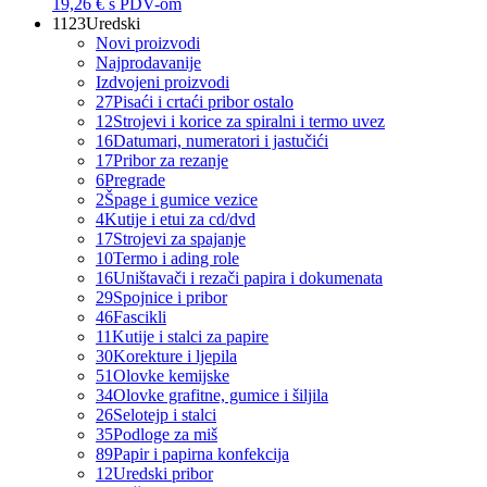
19,26 €
s PDV-om
1123
Uredski
Novi proizvodi
Najprodavanije
Izdvojeni proizvodi
27
Pisaći i crtaći pribor ostalo
12
Strojevi i korice za spiralni i termo uvez
16
Datumari, numeratori i jastučići
17
Pribor za rezanje
6
Pregrade
2
Špage i gumice vezice
4
Kutije i etui za cd/dvd
17
Strojevi za spajanje
10
Termo i ading role
16
Uništavači i rezači papira i dokumenata
29
Spojnice i pribor
46
Fascikli
11
Kutije i stalci za papire
30
Korekture i ljepila
51
Olovke kemijske
34
Olovke grafitne, gumice i šiljila
26
Selotejp i stalci
35
Podloge za miš
89
Papir i papirna konfekcija
12
Uredski pribor