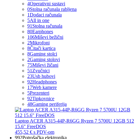
4
Operativni sustavi
0
Stolna računala rabljena
1
Dodaci računala
5
All in one
91
Stolna računala
80
Earphones
106
Miševi bežični
2
Mikrofoni
8
Čitači kartica
8
Gaming stolci
2
Gaming stolovi
75
Miševi žičani
51
Zvučnici
23
Usb hubovi
92
Headphones
17
Web kamere
5
Prezenteri
92
Tipkovnice
48
Gaming periferija
Laptop ACER A315-44P-R6GG Ryzen 7 5700U 12GB 512
15.6" FreeDOS
455,52 €
s PDV-om
992
Potrošačka elektronika