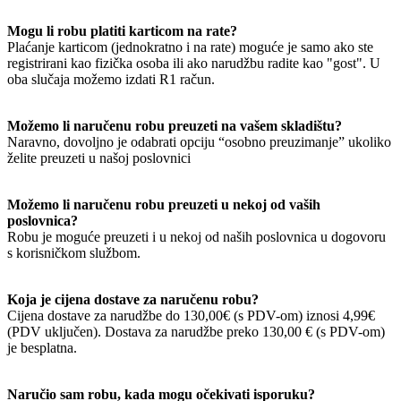
Mogu li robu platiti karticom na rate?
Plaćanje karticom (jednokratno i na rate) moguće je samo ako ste
registrirani kao fizička osoba ili ako narudžbu radite kao "gost". U
oba slučaja možemo izdati R1 račun.
Možemo li naručenu robu preuzeti na vašem skladištu?
Naravno, dovoljno je odabrati opciju “osobno preuzimanje” ukoliko
želite preuzeti u našoj poslovnici
Možemo li naručenu robu preuzeti u nekoj od vaših
poslovnica?
Robu je moguće preuzeti i u nekoj od naših poslovnica u dogovoru
s korisničkom službom.
Koja je cijena dostave za naručenu robu?
Cijena dostave za narudžbe do 130,00€ (s PDV-om) iznosi 4,99€
(PDV uključen). Dostava za narudžbe preko 130,00 € (s PDV-om)
je besplatna.
Naručio sam robu, kada mogu očekivati isporuku?