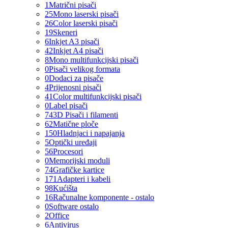
1
Matrični pisači
25
Mono laserski pisači
26
Color laserski pisači
19
Skeneri
6
Inkjet A3 pisači
42
Inkjet A4 pisači
8
Mono multifunkcijski pisači
0
Pisači velikog formata
0
Dodaci za pisače
4
Prijenosni pisači
41
Color multifunkcijski pisači
0
Label pisači
74
3D Pisači i filamenti
62
Matične ploče
150
Hladnjaci i napajanja
5
Optički uređaji
56
Procesori
0
Memorijski moduli
74
Grafičke kartice
171
Adapteri i kabeli
98
Kućišta
16
Računalne komponente - ostalo
0
Software ostalo
2
Office
6
Antivirus