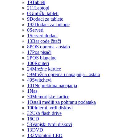
19
Tableti
211
Laptopi
0
Grafički tableti
9
Dodaci za tablete
192
Dodaci za laptope
0
Serveri
1
Serveri dodaci
13
Bar code čitači
8
POS oprema - ostalo
17
Pos pisači
2
POS blagajne
100
Routeri
24
Mrežne kartice
59
Mrežna oprema i napajanja - ostalo
49
Switchevi
101
Neprekidna napajanja
1
Nas
30
Memorijske kartice
1
Ostali mediji za pohranu podataka
100
Interni tvrdi diskovi
32
Usb flash drive
16
CD
53
Vanjski tvrdi diskovi
13
DVD
132
Monitori LED