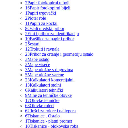
7
Papir fotokopirni u boji
16
Papir fotokopirni bijeli
1
Papiri trgovački
2
Ploter role
11
Papiri za kocku
8
Ostali uredski pribor
2
Etui i pribor za identifikaciju
10
Bušilice za papir i pribor
2
Šestari
12
Trokuti i ravnala
23
Pribor za crtanje i geometriju ostalo
3
Mape ostalo
2
Mape viseće
3
Mape uložbe s ringovima
5
Mape uložne varene
23
Kalkulatori komercijalni
13
Kalkulatori stolni
6
Kalkulatori tehnički
9
Mine za tehničke olovke
17
Olovke tehničke
63
Olovke roleri
6
Ulošci za rolere i nalivpera
6
Tiskanice . Ostalo
1
Tiskanice - platni promet
10
Tiskanice - blokovska roba