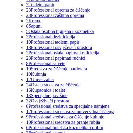
7
Toaletni papir
23
Professional oprema za čišćenje
23
Professional zaštitna oprema
2
Kreme
8
Sapuni
5
Ostala osobna higijena i kozmetika
7
Professional dezinfekcija
10
Professional taoletni papir
18
Professional osvježivači prostora
2
Professional ostala papirna konfekcija
23
Professional papirnati ručnici
8
Professional salvete
10
Sredstva za čišćenje hardwera
10
Kuhinja
12
Univerzalna
24
Ostala sredstva za čišćenje
16
Kupaonica i toalet
13
Specijalne površine
32
Osvježivači prostora
8
Professional sredstva za specijalne namjene
12
Professional sredstva za univerzalna čišćenja
9
Professional sredstva za čišćenje kuhinje
10
Professional sredstva za pranje rublja
6
Professional hotelska kozmetika i pribor
3
Professional sapuni