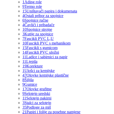
1
Ading role
9
Termo role
15
Uništavači papira i dokumenata
4
Ostali pribor za spojnice
6
Spojnice ručne
4
Čavlići i pribadaće
10
Spojnice strojne
3
Kutije za spojnice
7
Fascikli PVC L,U
10
Fascikli PVC s mehanikom
15
Fascikli s gumicom
14
Fascikli PVC uložni
11
Ladice i sabirnici za papir
11
Ljepila
19
Korekture
1
Ulošci za kemijske
47
Olovke kemijske plastične
8
Šiljila
9
Gumice
17
Olovke grafitne
9
Selotejp uredski
11
Selotejp pakirni
3
Stalci za selotejp
35
Podloge za miš
21
Papiri i folije za posebne namjene