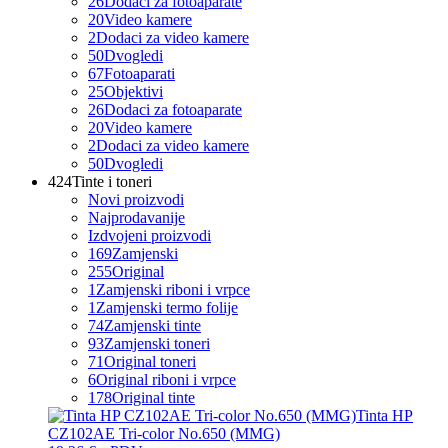
26
Dodaci za fotoaparate
20
Video kamere
2
Dodaci za video kamere
50
Dvogledi
67
Fotoaparati
25
Objektivi
26
Dodaci za fotoaparate
20
Video kamere
2
Dodaci za video kamere
50
Dvogledi
424
Tinte i toneri
Novi proizvodi
Najprodavanije
Izdvojeni proizvodi
169
Zamjenski
255
Original
1
Zamjenski riboni i vrpce
1
Zamjenski termo folije
74
Zamjenski tinte
93
Zamjenski toneri
71
Original toneri
6
Original riboni i vrpce
178
Original tinte
Tinta HP
CZ102AE Tri-color No.650 (MMG)