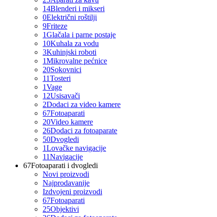
14
Blenderi i mikseri
0
Električni roštilji
9
Friteze
1
Glačala i parne postaje
10
Kuhala za vodu
3
Kuhinjski roboti
1
Mikrovalne pećnice
20
Sokovnici
11
Tosteri
1
Vage
12
Usisavači
2
Dodaci za video kamere
67
Fotoaparati
20
Video kamere
26
Dodaci za fotoaparate
50
Dvogledi
1
Lovačke navigacije
11
Navigacije
67
Fotoaparati i dvogledi
Novi proizvodi
Najprodavanije
Izdvojeni proizvodi
67
Fotoaparati
25
Objektivi