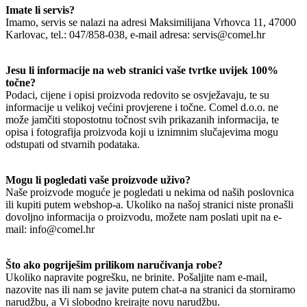
Imate li servis?
Imamo, servis se nalazi na adresi Maksimilijana Vrhovca 11, 47000
Karlovac, tel.: 047/858-038, e-mail adresa: servis@comel.hr
Jesu li informacije na web stranici vaše tvrtke uvijek 100%
točne?
Podaci, cijene i opisi proizvoda redovito se osvježavaju, te su
informacije u velikoj većini provjerene i točne. Comel d.o.o. ne
može jamčiti stopostotnu točnost svih prikazanih informacija, te
opisa i fotografija proizvoda koji u iznimnim slučajevima mogu
odstupati od stvarnih podataka.
Mogu li pogledati vaše proizvode uživo?
Naše proizvode moguće je pogledati u nekima od naših poslovnica
ili kupiti putem webshop-a. Ukoliko na našoj stranici niste pronašli
dovoljno informacija o proizvodu, možete nam poslati upit na e-
mail: info@comel.hr
Što ako pogriješim prilikom naručivanja robe?
Ukoliko napravite pogrešku, ne brinite. Pošaljite nam e-mail,
nazovite nas ili nam se javite putem chat-a na stranici da storniramo
narudžbu, a Vi slobodno kreirajte novu narudžbu.