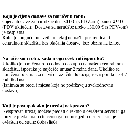
Koja je cijena dostave za naručenu robu?
Cijena dostave za narudžbe do 130.0 € (s PDV-om) iznosi 4,99 €
(PDV uključen). Dostava za narudžbe preko 130,00 € (s PDV-om)
je besplatna.
Robu je moguće preuzeti i u nekoj od naših poslovnica ili
centralnom skladištu bez plaćanja dostave, bez obzira na iznos.
Naručio sam robu, kada mogu očekivati isporuku?
Ukoliko je naručena roba odmah dostupna na našem centralnom
skladištu, isporuka je najčešće unutar 2 radna dana. Ukoliko se
naručena roba nalazi na više različitih lokacija, rok isporuke je 3-7
radnih dana.
(Iznimka su otoci i mjesta koja ne podržavaju svakodnevnu
dostavu).
Koji je postupak ako je uređaj neispravan?
Neispravan uređaj možete predati direktno u ovlašteni servis ili ga
možete predati nama te ćemo ga mi prosljediti u servis koji je
ovlašten od strane dobavljača.