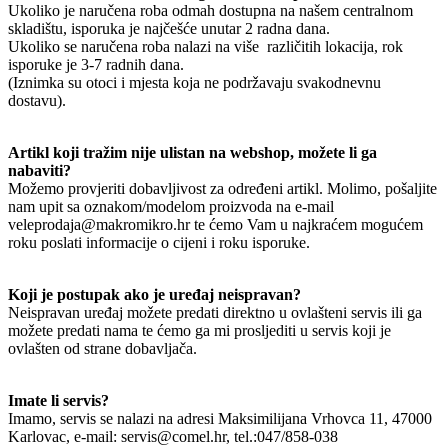
Ukoliko je naručena roba odmah dostupna na našem centralnom
skladištu, isporuka je najčešće unutar 2 radna dana.
Ukoliko se naručena roba nalazi na više različitih lokacija, rok
isporuke je 3-7 radnih dana.
(Iznimka su otoci i mjesta koja ne podržavaju svakodnevnu
dostavu).
Artikl koji tražim nije ulistan na webshop, možete li ga
nabaviti?
Možemo provjeriti dobavljivost za određeni artikl. Molimo, pošaljite
nam upit sa oznakom/modelom proizvoda na e-mail
veleprodaja@makromikro.hr te ćemo Vam u najkraćem mogućem
roku poslati informacije o cijeni i roku isporuke.
Koji je postupak ako je uređaj neispravan?
Neispravan uređaj možete predati direktno u ovlašteni servis ili ga
možete predati nama te ćemo ga mi prosljediti u servis koji je
ovlašten od strane dobavljača.
Imate li servis?
Imamo, servis se nalazi na adresi Maksimilijana Vrhovca 11, 47000
Karlovac, e-mail: servis@comel.hr, tel.:047/858-038