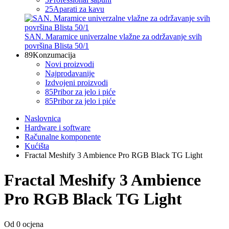
25
Aparati za kavu
SAN. Maramice univerzalne vlažne za održavanje svih
površina Blista 50/1
89
Konzumacija
Novi proizvodi
Najprodavanije
Izdvojeni proizvodi
85
Pribor za jelo i piće
85
Pribor za jelo i piće
Naslovnica
Hardware i software
Računalne komponente
Kućišta
Fractal Meshify 3 Ambience Pro RGB Black TG Light
Fractal Meshify 3 Ambience
Pro RGB Black TG Light
Od 0 ocjena