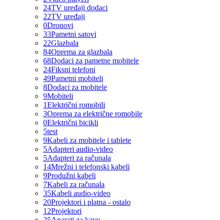
24
TV uređaji dodaci
22
TV uređaji
0
Dronovi
33
Pametni satovi
22
Glazbala
84
Oprema za glazbala
68
Dodaci za pametne mobitele
24
Fiksni telefoni
49
Pametni mobiteli
8
Dodaci za mobitele
9
Mobiteli
1
Električni romobili
3
Oprema za električne romobile
0
Električni bicikli
5
test
9
Kabeli za mobitele i tablete
5
Adapteri audio-video
5
Adapteri za računala
14
Mrežni i telefonski kabeli
9
Produžni kabeli
7
Kabeli za računala
35
Kabeli audio-video
20
Projektori i platna - ostalo
12
Projektori
25
Aparati za kavu