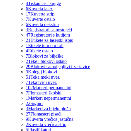
4
Tiskanice - knjige
6
Kuverta latex
17
Kuverta strip
7
Kuverte ostalo
6
Kuverta dekstrin
3
Registratori samostojeći
47
Registratori s kutijom
21
Etikete za laserski ispis
1
Etikete termo u roli
4
Etikete ostalo
7
Blokovi za bilješke
2
Teke i blokovi ostalo
29
Blokovi samoljepljivi i zastavice
9
Kolegij blokovi
51
Teka meki uvez
7
Teka tvrdi uvez
102
Markeri permanentni
7
Flomasteri školski
1
Markeri nepermanentni
22
Signiri
3
Markeri za bijelu ploču
27
Flomasteri pisaći
9
Kuverta vrećica jastučna
2
Kuverta vrećica strip
5
Plastifikatori