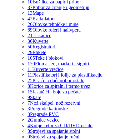
10
Bušilice za papir i pribor
37
Pribor za crtanje i geometriju
13
Mape
42
Kalkulatori
26
Olovke tehničke i mine
69
Olovke roleri i nalivpera
21
Tiskanice
36
Kuverte
50
Registratori
29
Etikete
105
Teke i blokovi
170
Flomasteri, markeri i signiri
11
Kuverte vrećice
11
Plastifikatori i folije za plastifikaciju
25
Pisaći i crtaći pribor ostalo
8
Korice za spiralni i termo uvez
15
Jastučići i boje za pečate
9
Škare
7
Nož skalpel, nož rezervni
3
Pregrade kartonske
3
Pregrade PVC
2
Gumice vezice
4
Kutije i etui za CD/DVD ostalo
8
Strojevi za spajanje stolni
9
Strojevi za spajanje ručni