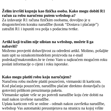
Želim izvršiti kupnju kao fizička osoba. Kako mogu dobiti R1
račun za robu naručenu putem webshop-a?
Za izdavanje R1 računa fizičkim osobama, dovoljno je u
drugom/trećem koraku narudžbe (korak “Dostava i plaćanje”)
zatražiti R1 i ispuniti sva polja s podacima tvrtke.
Artikl koji tražim nije ulistan na webshop, možete li ga
nabaviti?
Možemo provjeriti dobavljivost za određeni artikl. Molimo, pošaljite
nam upit sa oznakom/modelom proizvoda na e-mail
podrska@makromikro.hr te ćemo Vam u najkraćem mogućem roku
poslati informacije o cijeni i roku isporuke.
Kako mogu platiti robu koju naručujem?
Naručenu robu možete platiti pouzećem, virmanski ili karticom.
Kod plaćanja pouzećem, narudžbu plaćate direktno dostavljaču (u
gotovini) prilikom preuzimanja paketa.
Virmanske uplate vrše se po potvrdi narudžbe koju ćete dobiti na
mail nakon izvršene narudžbe.
Uplata karticom vrši se online - odmah nakon završetka narudžbe,
webshop Vas automatski preusmjerava na stranicu na kojoj vršite