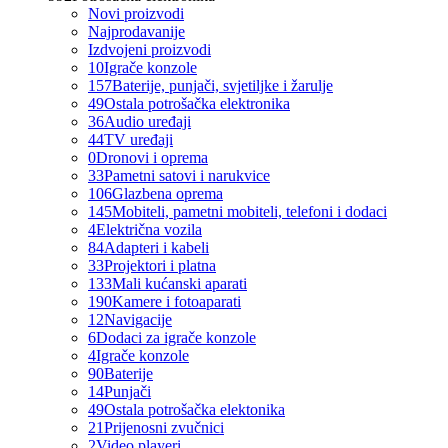
Novi proizvodi
Najprodavanije
Izdvojeni proizvodi
10
Igrače konzole
157
Baterije, punjači, svjetiljke i žarulje
49
Ostala potrošačka elektronika
36
Audio uređaji
44
TV uređaji
0
Dronovi i oprema
33
Pametni satovi i narukvice
106
Glazbena oprema
145
Mobiteli, pametni mobiteli, telefoni i dodaci
4
Električna vozila
84
Adapteri i kabeli
33
Projektori i platna
133
Mali kućanski aparati
190
Kamere i fotoaparati
12
Navigacije
6
Dodaci za igrače konzole
4
Igrače konzole
90
Baterije
14
Punjači
49
Ostala potrošačka elektonika
21
Prijenosni zvučnici
2
Video playeri