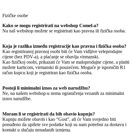
Fizičke osobe
Kako se mogu registrirati na webshop Comel-a?
Na naš webshop možete se registrirati kao pravna ili fizička osoba.
Koja je razlika između registracije kao pravna i fizička osoba?
Kao registriranoj pravnoj osobi biti će Vam vidljive veleprodajne
cijene (bez PDV-a), a plaćanje se obavlja virmanski.
Kao fizičkoj osobi, prikazati će Vam se maloprodajne cijene, a platiti
možete karticom, virmanski ili pouzećem. Moguće je isporučiti R1
račun kupcu koji je registriran kao fizička osoba.
Postoji li minimalni iznos za web narudžbu?
Ne, na našem webshop-u nema ograničenja vezanih za minimalni
iznos narudžbe.
Moram li se registrirati da bih obavio kupnju?
Kupnju možete obaviti i kao “Gost”, ali će Vam svejedno biti
ponuđeno da upišete sve podatke koji su nam potrebni za dostavu i
kontakt u slučaju nenadanih izmjena.