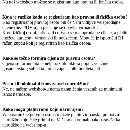
Na naš webshop možete se registrirati kao pravna ili fizička osoba.
Koja je razlika kada se registriram kao pravna ili fizička osoba?
Kao registriranoj pravnoj osobi biti će Vam vidljive veleprodajne
cijene (bez PDV-a), a plaćanje se obavlja virmanski.
Kao fizičkoj osobi, prikazati će Vam se maloprodajne cijene, a platiti
možete karticom, virmanski ili pouzećem. Moguće je isporučiti R1
račun kupcu koji je registriran kao fizička osoba.
Kako se točno formira cijena za pravnu osobu?
Cijena se formira na temelju raznih faktora poput: veličine
gospodarskog subjekta, broja zaposlenih, boniteta, itd.
Postoji li minimalni iznos za web narudžbu?
Ne, na našem webshop-u nema ograničenja vezanih za minimalni
iznos narudžbe.
Kako mogu platiti robu koju naručujem?
Web narudžbe pravnih osoba možete platiti virmanski, po potvrdi
narudžbe koju ćete primiti na Vaš e-mail odmah nakon završetka
narudžbe na webshop-u.