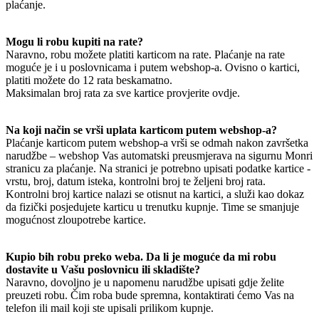
plaćanje.
Mogu li robu kupiti na rate?
Naravno, robu možete platiti karticom na rate. Plaćanje na rate
moguće je i u poslovnicama i putem webshop-a. Ovisno o kartici,
platiti možete do 12 rata beskamatno.
Maksimalan broj rata za sve kartice provjerite ovdje.
Na koji način se vrši uplata karticom putem webshop-a?
Plaćanje karticom putem webshop-a vrši se odmah nakon završetka
narudžbe – webshop Vas automatski preusmjerava na sigurnu Monri
stranicu za plaćanje. Na stranici je potrebno upisati podatke kartice -
vrstu, broj, datum isteka, kontrolni broj te željeni broj rata.
Kontrolni broj kartice nalazi se otisnut na kartici, a služi kao dokaz
da fizički posjedujete karticu u trenutku kupnje. Time se smanjuje
mogućnost zloupotrebe kartice.
Kupio bih robu preko weba. Da li je moguće da mi robu
dostavite u Vašu poslovnicu ili skladište?
Naravno, dovoljno je u napomenu narudžbe upisati gdje želite
preuzeti robu. Čim roba bude spremna, kontaktirati ćemo Vas na
telefon ili mail koji ste upisali prilikom kupnje.