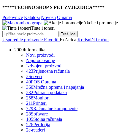
*****TECHNO SHOP S PET ZVJEZDICA*****
Poslovnice
Katalozi
Novosti
O nama
Akcije i promocije
Tinte i toneri
Tražilica
Usporedite proizvode
Favoriti
Košarica
Korisnički račun
2900
Informatika
Novi proizvodi
Najprodavanije
Izdvojeni proizvodi
423
Prijenosna računala
2
Serveri
40
POS Oprema
360
Mrežna oprema i napajanja
232
Pohrana podataka
258
Monitori
211
Printeri
729
Računalne komponente
28
Software
105
Stolna računala
526
Periferija
2
e-readeri