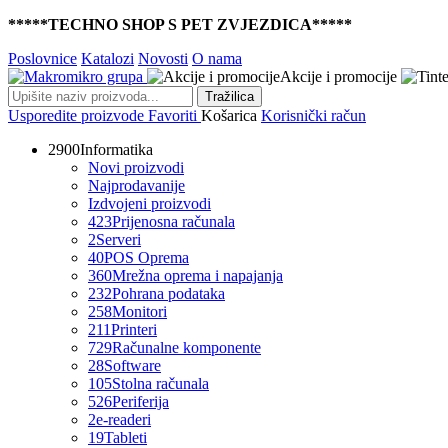
*****TECHNO SHOP S PET ZVJEZDICA*****
Poslovnice
Katalozi
Novosti
O nama
Akcije i promocije
Tražilica
Usporedite proizvode
Favoriti
Košarica
Korisnički račun
2900
Informatika
Novi proizvodi
Najprodavanije
Izdvojeni proizvodi
423
Prijenosna računala
2
Serveri
40
POS Oprema
360
Mrežna oprema i napajanja
232
Pohrana podataka
258
Monitori
211
Printeri
729
Računalne komponente
28
Software
105
Stolna računala
526
Periferija
2
e-readeri
19
Tableti