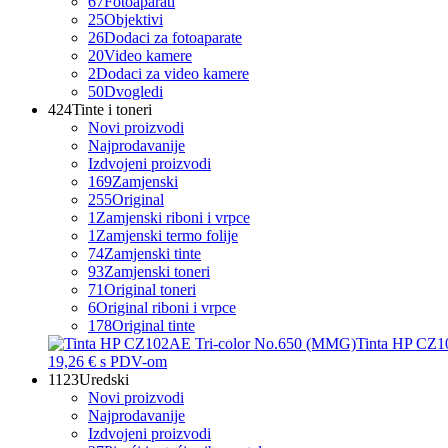
67
Fotoaparati
25
Objektivi
26
Dodaci za fotoaparate
20
Video kamere
2
Dodaci za video kamere
50
Dvogledi
424
Tinte i toneri
Novi proizvodi
Najprodavanije
Izdvojeni proizvodi
169
Zamjenski
255
Original
1
Zamjenski riboni i vrpce
1
Zamjenski termo folije
74
Zamjenski tinte
93
Zamjenski toneri
71
Original toneri
6
Original riboni i vrpce
178
Original tinte
Tinta HP CZ1
19,26 €
s PDV-om
1123
Uredski
Novi proizvodi
Najprodavanije
Izdvojeni proizvodi