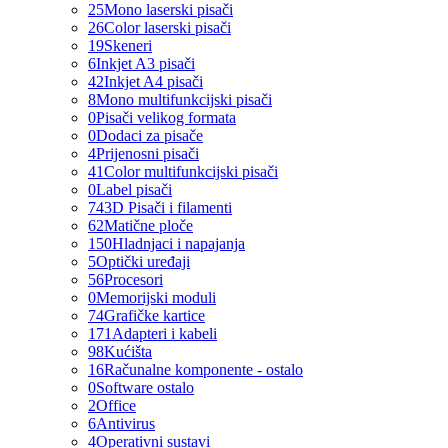
25
Mono laserski pisači
26
Color laserski pisači
19
Skeneri
6
Inkjet A3 pisači
42
Inkjet A4 pisači
8
Mono multifunkcijski pisači
0
Pisači velikog formata
0
Dodaci za pisače
4
Prijenosni pisači
41
Color multifunkcijski pisači
0
Label pisači
74
3D Pisači i filamenti
62
Matične ploče
150
Hladnjaci i napajanja
5
Optički uređaji
56
Procesori
0
Memorijski moduli
74
Grafičke kartice
171
Adapteri i kabeli
98
Kućišta
16
Računalne komponente - ostalo
0
Software ostalo
2
Office
6
Antivirus
4
Operativni sustavi