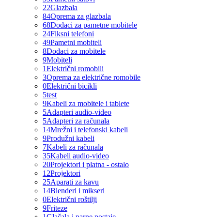
22
Glazbala
84
Oprema za glazbala
68
Dodaci za pametne mobitele
24
Fiksni telefoni
49
Pametni mobiteli
8
Dodaci za mobitele
9
Mobiteli
1
Električni romobili
3
Oprema za električne romobile
0
Električni bicikli
5
test
9
Kabeli za mobitele i tablete
5
Adapteri audio-video
5
Adapteri za računala
14
Mrežni i telefonski kabeli
9
Produžni kabeli
7
Kabeli za računala
35
Kabeli audio-video
20
Projektori i platna - ostalo
12
Projektori
25
Aparati za kavu
14
Blenderi i mikseri
0
Električni roštilji
9
Friteze
1
Glačala i parne postaje