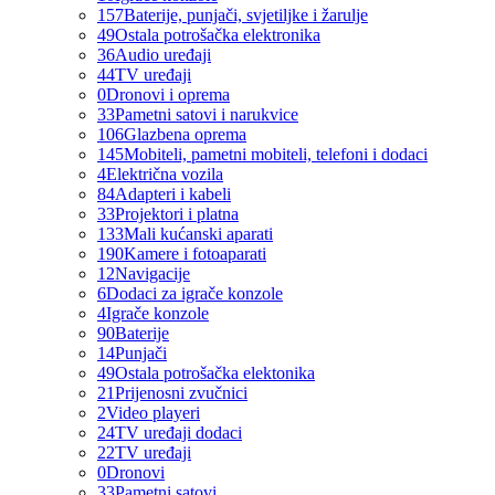
157
Baterije, punjači, svjetiljke i žarulje
49
Ostala potrošačka elektronika
36
Audio uređaji
44
TV uređaji
0
Dronovi i oprema
33
Pametni satovi i narukvice
106
Glazbena oprema
145
Mobiteli, pametni mobiteli, telefoni i dodaci
4
Električna vozila
84
Adapteri i kabeli
33
Projektori i platna
133
Mali kućanski aparati
190
Kamere i fotoaparati
12
Navigacije
6
Dodaci za igrače konzole
4
Igrače konzole
90
Baterije
14
Punjači
49
Ostala potrošačka elektonika
21
Prijenosni zvučnici
2
Video playeri
24
TV uređaji dodaci
22
TV uređaji
0
Dronovi
33
Pametni satovi