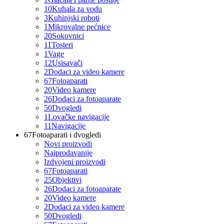
10
Kuhala za vodu
3
Kuhinjski roboti
1
Mikrovalne pećnice
20
Sokovnici
11
Tosteri
1
Vage
12
Usisavači
2
Dodaci za video kamere
67
Fotoaparati
20
Video kamere
26
Dodaci za fotoaparate
50
Dvogledi
1
Lovačke navigacije
11
Navigacije
67
Fotoaparati i dvogledi
Novi proizvodi
Najprodavanije
Izdvojeni proizvodi
67
Fotoaparati
25
Objektivi
26
Dodaci za fotoaparate
20
Video kamere
2
Dodaci za video kamere
50
Dvogledi