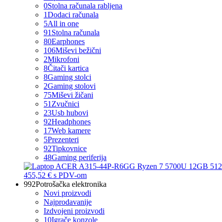
0
Stolna računala rabljena
1
Dodaci računala
5
All in one
91
Stolna računala
80
Earphones
106
Miševi bežični
2
Mikrofoni
8
Čitači kartica
8
Gaming stolci
2
Gaming stolovi
75
Miševi žičani
51
Zvučnici
23
Usb hubovi
92
Headphones
17
Web kamere
5
Prezenteri
92
Tipkovnice
48
Gaming periferija
455,52 €
s PDV-om
992
Potrošačka elektronika
Novi proizvodi
Najprodavanije
Izdvojeni proizvodi
10
Igrače konzole