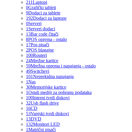
211
Laptopi
0
Grafički tableti
9
Dodaci za tablete
192
Dodaci za laptope
0
Serveri
1
Serveri dodaci
13
Bar code čitači
8
POS oprema - ostalo
17
Pos pisači
2
POS blagajne
100
Routeri
24
Mrežne kartice
59
Mrežna oprema i napajanja - ostalo
49
Switchevi
101
Neprekidna napajanja
1
Nas
30
Memorijske kartice
1
Ostali mediji za pohranu podataka
100
Interni tvrdi diskovi
32
Usb flash drive
16
CD
53
Vanjski tvrdi diskovi
13
DVD
132
Monitori LED
1
Matrični pisači