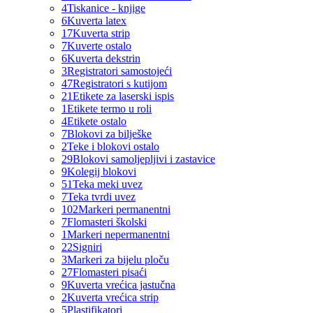
4
Tiskanice - knjige
6
Kuverta latex
17
Kuverta strip
7
Kuverte ostalo
6
Kuverta dekstrin
3
Registratori samostojeći
47
Registratori s kutijom
21
Etikete za laserski ispis
1
Etikete termo u roli
4
Etikete ostalo
7
Blokovi za bilješke
2
Teke i blokovi ostalo
29
Blokovi samoljepljivi i zastavice
9
Kolegij blokovi
51
Teka meki uvez
7
Teka tvrdi uvez
102
Markeri permanentni
7
Flomasteri školski
1
Markeri nepermanentni
22
Signiri
3
Markeri za bijelu ploču
27
Flomasteri pisaći
9
Kuverta vrećica jastučna
2
Kuverta vrećica strip
5
Plastifikatori