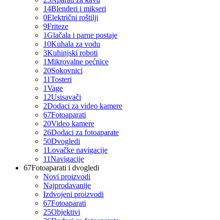
14
Blenderi i mikseri
0
Električni roštilji
9
Friteze
1
Glačala i parne postaje
10
Kuhala za vodu
3
Kuhinjski roboti
1
Mikrovalne pećnice
20
Sokovnici
11
Tosteri
1
Vage
12
Usisavači
2
Dodaci za video kamere
67
Fotoaparati
20
Video kamere
26
Dodaci za fotoaparate
50
Dvogledi
1
Lovačke navigacije
11
Navigacije
67
Fotoaparati i dvogledi
Novi proizvodi
Najprodavanije
Izdvojeni proizvodi
67
Fotoaparati
25
Objektivi