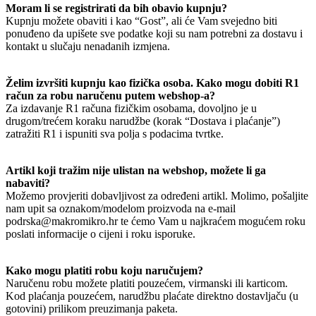
Moram li se registrirati da bih obavio kupnju?
Kupnju možete obaviti i kao “Gost”, ali će Vam svejedno biti
ponuđeno da upišete sve podatke koji su nam potrebni za dostavu i
kontakt u slučaju nenadanih izmjena.
Želim izvršiti kupnju kao fizička osoba. Kako mogu dobiti R1
račun za robu naručenu putem webshop-a?
Za izdavanje R1 računa fizičkim osobama, dovoljno je u
drugom/trećem koraku narudžbe (korak “Dostava i plaćanje”)
zatražiti R1 i ispuniti sva polja s podacima tvrtke.
Artikl koji tražim nije ulistan na webshop, možete li ga
nabaviti?
Možemo provjeriti dobavljivost za određeni artikl. Molimo, pošaljite
nam upit sa oznakom/modelom proizvoda na e-mail
podrska@makromikro.hr te ćemo Vam u najkraćem mogućem roku
poslati informacije o cijeni i roku isporuke.
Kako mogu platiti robu koju naručujem?
Naručenu robu možete platiti pouzećem, virmanski ili karticom.
Kod plaćanja pouzećem, narudžbu plaćate direktno dostavljaču (u
gotovini) prilikom preuzimanja paketa.