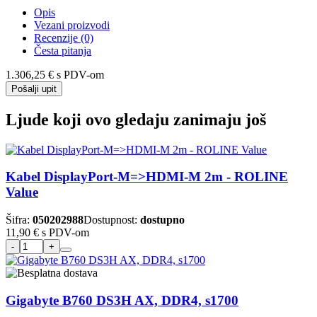
Opis
Vezani proizvodi
Recenzije (0)
Česta pitanja
1.306,25 €
s PDV-om
Pošalji upit
Ljude koji ovo gledaju zanimaju još
Kabel DisplayPort-M=>HDMI-M 2m - ROLINE
Value
Šifra:
050202988
Dostupnost:
dostupno
11,90 €
s PDV-om
Gigabyte B760 DS3H AX, DDR4, s1700