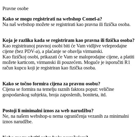
Pravne osobe
Kako se mogu registrirati na webshop Comel-a?
Na naš webshop možete se registrirati kao pravna ili fizička osoba.
Koja je razlika kada se registriram kao pravna ili fizička osoba?
Kao registriranoj pravnoj osobi biti će Vam vidljive veleprodajne
cijene (bez PDV-a), a plaćanje se obavlja virmanski.
Kao fizičkoj osobi, prikazati će Vam se maloprodajne cijene, a platiti
možete karticom, virmanski ili pouzećem. Moguće je isporučiti R1
račun kupcu koji je registriran kao fizička osoba.
Kako se točno formira cijena za pravnu osobu?
Cijena se formira na temelju raznih faktora poput: veličine
gospodarskog subjekta, broja zaposlenih, boniteta, itd.
Postoji li minimalni iznos za web narudžbu?
Ne, na našem webshop-u nema ograničenja vezanih za minimalni
iznos narudžbe.