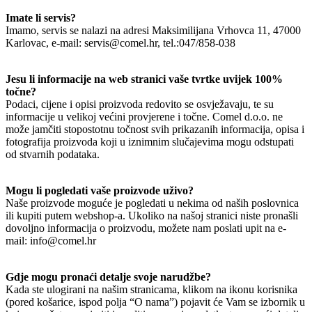
Imate li servis?
Imamo, servis se nalazi na adresi Maksimilijana Vrhovca 11, 47000
Karlovac, e-mail: servis@comel.hr, tel.:047/858-038
Jesu li informacije na web stranici vaše tvrtke uvijek 100%
točne?
Podaci, cijene i opisi proizvoda redovito se osvježavaju, te su
informacije u velikoj većini provjerene i točne. Comel d.o.o. ne
može jamčiti stopostotnu točnost svih prikazanih informacija, opisa i
fotografija proizvoda koji u iznimnim slučajevima mogu odstupati
od stvarnih podataka.
Mogu li pogledati vaše proizvode uživo?
Naše proizvode moguće je pogledati u nekima od naših poslovnica
ili kupiti putem webshop-a. Ukoliko na našoj stranici niste pronašli
dovoljno informacija o proizvodu, možete nam poslati upit na e-
mail: info@comel.hr
Gdje mogu pronaći detalje svoje narudžbe?
Kada ste ulogirani na našim stranicama, klikom na ikonu korisnika
(pored košarice, ispod polja “O nama”) pojavit će Vam se izbornik u