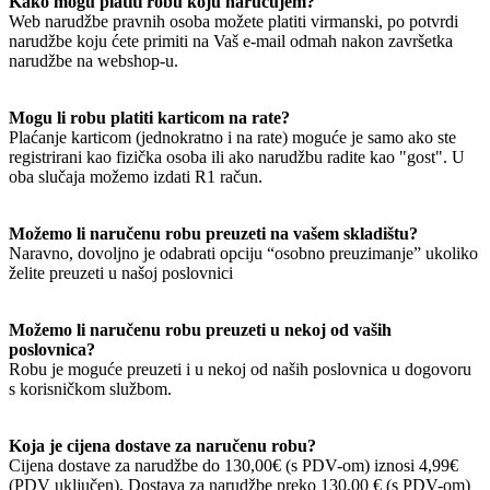
Kako mogu platiti robu koju naručujem?
Web narudžbe pravnih osoba možete platiti virmanski, po potvrdi
narudžbe koju ćete primiti na Vaš e-mail odmah nakon završetka
narudžbe na webshop-u.
Mogu li robu platiti karticom na rate?
Plaćanje karticom (jednokratno i na rate) moguće je samo ako ste
registrirani kao fizička osoba ili ako narudžbu radite kao "gost". U
oba slučaja možemo izdati R1 račun.
Možemo li naručenu robu preuzeti na vašem skladištu?
Naravno, dovoljno je odabrati opciju “osobno preuzimanje” ukoliko
želite preuzeti u našoj poslovnici
Možemo li naručenu robu preuzeti u nekoj od vaših
poslovnica?
Robu je moguće preuzeti i u nekoj od naših poslovnica u dogovoru
s korisničkom službom.
Koja je cijena dostave za naručenu robu?
Cijena dostave za narudžbe do 130,00€ (s PDV-om) iznosi 4,99€
(PDV uključen). Dostava za narudžbe preko 130,00 € (s PDV-om)