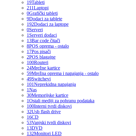
19
Tableti
211
Laptopi
0
Grafički tableti
9
Dodaci za tablete
192
Dodaci za laptope
0
Serveri
1
Serveri dodaci
13
Bar code čitači
8
POS oprema - ostalo
17
Pos pisači
2
POS blagajne
100
Routeri
24
Mrežne kartice
59
Mrežna oprema i napajanja - ostalo
49
Switchevi
101
Neprekidna napajanja
1
Nas
30
Memorijske kartice
1
Ostali mediji za pohranu podataka
100
Interni tvrdi diskovi
32
Usb flash drive
16
CD
53
Vanjski tvrdi diskovi
13
DVD
132
Monitori LED