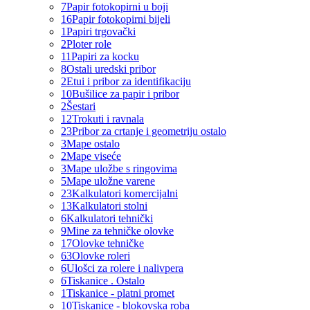
7
Papir fotokopirni u boji
16
Papir fotokopirni bijeli
1
Papiri trgovački
2
Ploter role
11
Papiri za kocku
8
Ostali uredski pribor
2
Etui i pribor za identifikaciju
10
Bušilice za papir i pribor
2
Šestari
12
Trokuti i ravnala
23
Pribor za crtanje i geometriju ostalo
3
Mape ostalo
2
Mape viseće
3
Mape uložbe s ringovima
5
Mape uložne varene
23
Kalkulatori komercijalni
13
Kalkulatori stolni
6
Kalkulatori tehnički
9
Mine za tehničke olovke
17
Olovke tehničke
63
Olovke roleri
6
Ulošci za rolere i nalivpera
6
Tiskanice . Ostalo
1
Tiskanice - platni promet
10
Tiskanice - blokovska roba