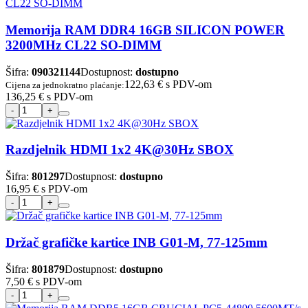
Memorija RAM DDR4 16GB SILICON POWER
3200MHz CL22 SO-DIMM
Šifra:
090321144
Dostupnost:
dostupno
122,63 €
s PDV-om
Cijena za jednokratno plaćanje:
136,25 €
s PDV-om
Razdjelnik HDMI 1x2 4K@30Hz SBOX
Šifra:
801297
Dostupnost:
dostupno
16,95 €
s PDV-om
Držač grafičke kartice INB G01-M, 77-125mm
Šifra:
801879
Dostupnost:
dostupno
7,50 €
s PDV-om