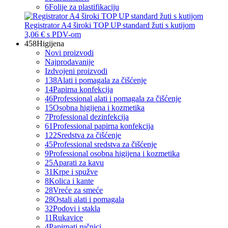
6
Folije za plastifikaciju
Registrator A4 široki TOP UP standard žuti s kutijom
3,06 €
s PDV-om
458
Higijena
Novi proizvodi
Najprodavanije
Izdvojeni proizvodi
138
Alati i pomagala za čišćenje
14
Papirna konfekcija
46
Professional alati i pomagala za čišćenje
15
Osobna higijena i kozmetika
7
Professional dezinfekcija
61
Professional papirna konfekcija
122
Sredstva za čišćenje
45
Professional sredstva za čišćenje
9
Professional osobna higijena i kozmetika
25
Aparati za kavu
31
Krpe i spužve
8
Kolica i kante
28
Vreće za smeće
28
Ostali alati i pomagala
32
Podovi i stakla
11
Rukavice
4
Papirnati ručnici