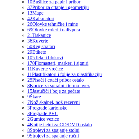
10
Bušilice za papir i pribor
37
Pribor za crtanje i geometriju
13
Mape
42
Kalkulatori
26
Olovke tehničke i mine
69
Olovke roleri i nalivpera
21
Tiskanice
36
Kuverte
50
Registratori
29
Etikete
105
Teke i blokovi
170
Flomasteri, markeri i signiri
11
Kuverte vrećice
11
Plastifikatori i folije za plastifikaciju
25
Pisaći i crtaći pribor ostalo
8
Korice za spiralni i termo uvez
15
Jastučići i boje za pečate
9
Škare
7
Nož skalpel, nož rezervni
3
Pregrade kartonske
3
Pregrade PVC
2
Gumice vezice
4
Kutije i etui za CD/DVD ostalo
8
Strojevi za spajanje stolni
9
Strojevi za spajanje ručni