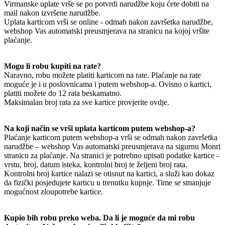
Virmanske uplate vrše se po potvrdi narudžbe koju ćete dobiti na
mail nakon izvršene narudžbe.
Uplata karticom vrši se online - odmah nakon završetka narudžbe,
webshop Vas automatski preusmjerava na stranicu na kojoj vršite
plaćanje.
Mogu li robu kupiti na rate?
Naravno, robu možete platiti karticom na rate. Plaćanje na rate
moguće je i u poslovnicama i putem webshop-a. Ovisno o kartici,
platiti možete do 12 rata beskamatno.
Maksimalan broj rata za sve kartice provjerite ovdje.
Na koji način se vrši uplata karticom putem webshop-a?
Plaćanje karticom putem webshop-a vrši se odmah nakon završetka
narudžbe – webshop Vas automatski preusmjerava na sigurnu Monri
stranicu za plaćanje. Na stranici je potrebno upisati podatke kartice -
vrstu, broj, datum isteka, kontrolni broj te željeni broj rata.
Kontrolni broj kartice nalazi se otisnut na kartici, a služi kao dokaz
da fizički posjedujete karticu u trenutku kupnje. Time se smanjuje
mogućnost zloupotrebe kartice.
Kupio bih robu preko weba. Da li je moguće da mi robu