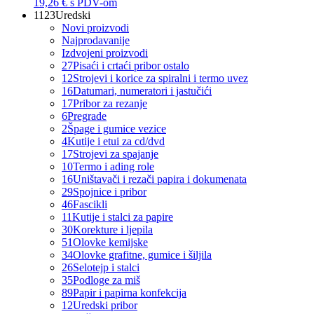
19,26 €
s PDV-om
1123
Uredski
Novi proizvodi
Najprodavanije
Izdvojeni proizvodi
27
Pisaći i crtaći pribor ostalo
12
Strojevi i korice za spiralni i termo uvez
16
Datumari, numeratori i jastučići
17
Pribor za rezanje
6
Pregrade
2
Špage i gumice vezice
4
Kutije i etui za cd/dvd
17
Strojevi za spajanje
10
Termo i ading role
16
Uništavači i rezači papira i dokumenata
29
Spojnice i pribor
46
Fascikli
11
Kutije i stalci za papire
30
Korekture i ljepila
51
Olovke kemijske
34
Olovke grafitne, gumice i šiljila
26
Selotejp i stalci
35
Podloge za miš
89
Papir i papirna konfekcija
12
Uredski pribor