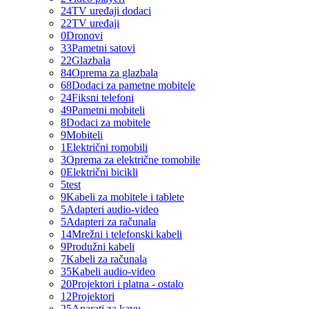
24
TV uređaji dodaci
22
TV uređaji
0
Dronovi
33
Pametni satovi
22
Glazbala
84
Oprema za glazbala
68
Dodaci za pametne mobitele
24
Fiksni telefoni
49
Pametni mobiteli
8
Dodaci za mobitele
9
Mobiteli
1
Električni romobili
3
Oprema za električne romobile
0
Električni bicikli
5
test
9
Kabeli za mobitele i tablete
5
Adapteri audio-video
5
Adapteri za računala
14
Mrežni i telefonski kabeli
9
Produžni kabeli
7
Kabeli za računala
35
Kabeli audio-video
20
Projektori i platna - ostalo
12
Projektori
25
Aparati za kavu