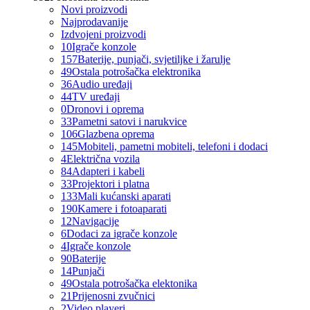
Novi proizvodi
Najprodavanije
Izdvojeni proizvodi
10
Igrače konzole
157
Baterije, punjači, svjetiljke i žarulje
49
Ostala potrošačka elektronika
36
Audio uređaji
44
TV uređaji
0
Dronovi i oprema
33
Pametni satovi i narukvice
106
Glazbena oprema
145
Mobiteli, pametni mobiteli, telefoni i dodaci
4
Električna vozila
84
Adapteri i kabeli
33
Projektori i platna
133
Mali kućanski aparati
190
Kamere i fotoaparati
12
Navigacije
6
Dodaci za igrače konzole
4
Igrače konzole
90
Baterije
14
Punjači
49
Ostala potrošačka elektonika
21
Prijenosni zvučnici
2
Video playeri