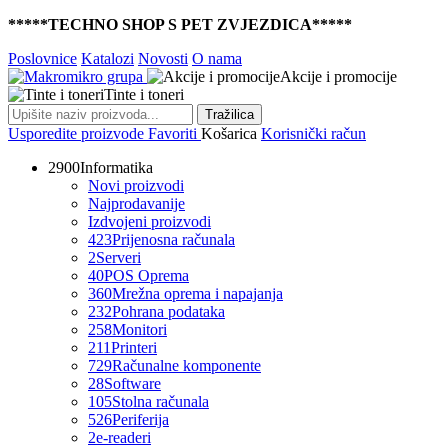
*****TECHNO SHOP S PET ZVJEZDICA*****
Poslovnice
Katalozi
Novosti
O nama
Akcije i promocije
Tinte i toneri
Tražilica
Usporedite proizvode
Favoriti
Košarica
Korisnički račun
2900
Informatika
Novi proizvodi
Najprodavanije
Izdvojeni proizvodi
423
Prijenosna računala
2
Serveri
40
POS Oprema
360
Mrežna oprema i napajanja
232
Pohrana podataka
258
Monitori
211
Printeri
729
Računalne komponente
28
Software
105
Stolna računala
526
Periferija
2
e-readeri