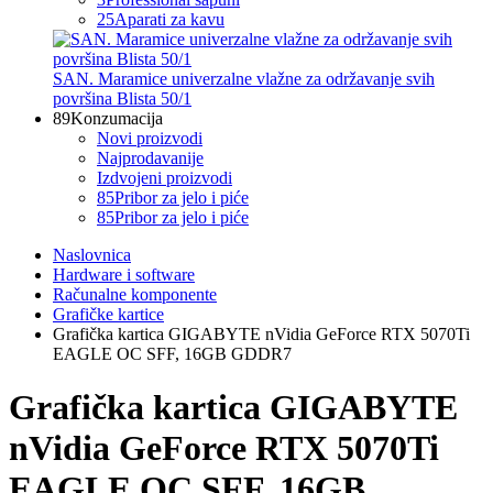
25
Aparati za kavu
SAN. Maramice univerzalne vlažne za održavanje svih
površina Blista 50/1
89
Konzumacija
Novi proizvodi
Najprodavanije
Izdvojeni proizvodi
85
Pribor za jelo i piće
85
Pribor za jelo i piće
Naslovnica
Hardware i software
Računalne komponente
Grafičke kartice
Grafička kartica GIGABYTE nVidia GeForce RTX 5070Ti
EAGLE OC SFF, 16GB GDDR7
Grafička kartica GIGABYTE
nVidia GeForce RTX 5070Ti
EAGLE OC SFF, 16GB