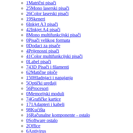
1
Matrični pisači
25
Mono laserski pisači
26
Color laserski pisači
19
Skeneri
6
Inkjet A3 pisači
42
Inkjet A4 pisači
8
Mono multifunkcijski pisači
0
Pisači velikog formata
0
Dodaci za pisače
4
Prijenosni pisači
41
Color multifunkcijski pisači
0
Label pisači
74
3D Pisači i filamenti
62
Matične ploče
150
Hladnjaci i napajanja
5
Optički uređaji
56
Procesori
0
Memorijski moduli
74
Grafičke kartice
171
Adapteri i kabeli
98
Kućišta
16
Računalne komponente - ostalo
0
Software ostalo
2
Office
6
Antivirus