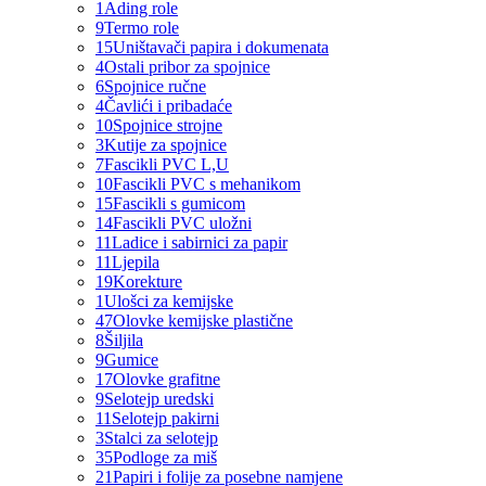
1
Ading role
9
Termo role
15
Uništavači papira i dokumenata
4
Ostali pribor za spojnice
6
Spojnice ručne
4
Čavlići i pribadaće
10
Spojnice strojne
3
Kutije za spojnice
7
Fascikli PVC L,U
10
Fascikli PVC s mehanikom
15
Fascikli s gumicom
14
Fascikli PVC uložni
11
Ladice i sabirnici za papir
11
Ljepila
19
Korekture
1
Ulošci za kemijske
47
Olovke kemijske plastične
8
Šiljila
9
Gumice
17
Olovke grafitne
9
Selotejp uredski
11
Selotejp pakirni
3
Stalci za selotejp
35
Podloge za miš
21
Papiri i folije za posebne namjene