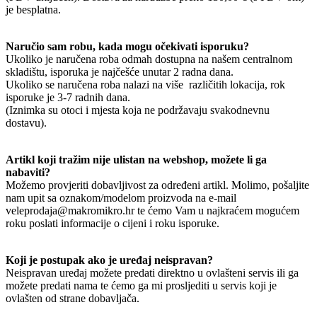
je besplatna.
Naručio sam robu, kada mogu očekivati isporuku?
Ukoliko je naručena roba odmah dostupna na našem centralnom
skladištu, isporuka je najčešće unutar 2 radna dana.
Ukoliko se naručena roba nalazi na više različitih lokacija, rok
isporuke je 3-7 radnih dana.
(Iznimka su otoci i mjesta koja ne podržavaju svakodnevnu
dostavu).
Artikl koji tražim nije ulistan na webshop, možete li ga
nabaviti?
Možemo provjeriti dobavljivost za određeni artikl. Molimo, pošaljite
nam upit sa oznakom/modelom proizvoda na e-mail
veleprodaja@makromikro.hr te ćemo Vam u najkraćem mogućem
roku poslati informacije o cijeni i roku isporuke.
Koji je postupak ako je uređaj neispravan?
Neispravan uređaj možete predati direktno u ovlašteni servis ili ga
možete predati nama te ćemo ga mi prosljediti u servis koji je
ovlašten od strane dobavljača.