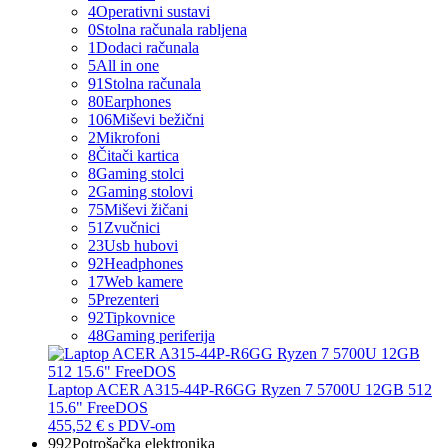
4
Operativni sustavi
0
Stolna računala rabljena
1
Dodaci računala
5
All in one
91
Stolna računala
80
Earphones
106
Miševi bežični
2
Mikrofoni
8
Čitači kartica
8
Gaming stolci
2
Gaming stolovi
75
Miševi žičani
51
Zvučnici
23
Usb hubovi
92
Headphones
17
Web kamere
5
Prezenteri
92
Tipkovnice
48
Gaming periferija
Laptop ACER A315-44P-R6GG Ryzen 7 5700U 12GB 512
15.6" FreeDOS
455,52 €
s PDV-om
992
Potrošačka elektronika