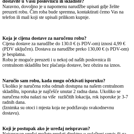
dostavite u Vašu poslovnicu ili skladište?
Naravno, dovoljno je u napomenu narudžbe upisati gdje želite
preuzeti robu. Čim roba bude spremna, kontaktirati ćemo Vas na
telefon ili mail koji ste upisali prilikom kupnje.
Koja je cijena dostave za naručenu robu?
Cijena dostave za narudžbe do 130.0 € (s PDV-om) iznosi 4,99 €
(PDV uključen). Dostava za narudžbe preko 130,00 € (s PDV-om)
je besplatna.
Robu je moguće preuzeti i u nekoj od naših poslovnica ili
centralnom skladištu bez plaćanja dostave, bez obzira na iznos.
Naručio sam robu, kada mogu očekivati isporuku?
Ukoliko je naručena roba odmah dostupna na našem centralnom
skladištu, isporuka je najčešće unutar 2 radna dana. Ukoliko se
naručena roba nalazi na više različitih lokacija, rok isporuke je 3-7
radnih dana.
(Iznimka su otoci i mjesta koja ne podržavaju svakodnevnu
dostavu).
Koji je postupak ako je uređaj neispravan?
Neispravan uređaj možete predati direktno u ovlašteni servis ili ga