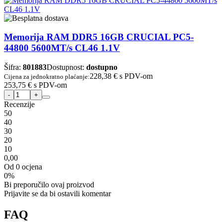
Memorija RAM DDR5 16GB CRUCIAL PC5-
44800 5600MT/s CL46 1.1V
Šifra:
801883
Dostupnost:
dostupno
228,38 €
s PDV-om
Cijena za jednokratno plaćanje:
253,75 €
s PDV-om
Recenzije
5
0
4
0
3
0
2
0
1
0
0,00
Od 0 ocjena
0%
Bi preporučilo ovaj proizvod
Prijavite se da bi ostavili komentar
FAQ