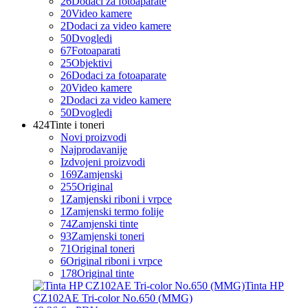
26
Dodaci za fotoaparate
20
Video kamere
2
Dodaci za video kamere
50
Dvogledi
67
Fotoaparati
25
Objektivi
26
Dodaci za fotoaparate
20
Video kamere
2
Dodaci za video kamere
50
Dvogledi
424
Tinte i toneri
Novi proizvodi
Najprodavanije
Izdvojeni proizvodi
169
Zamjenski
255
Original
1
Zamjenski riboni i vrpce
1
Zamjenski termo folije
74
Zamjenski tinte
93
Zamjenski toneri
71
Original toneri
6
Original riboni i vrpce
178
Original tinte
Tinta HP
CZ102AE Tri-color No.650 (MMG)