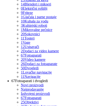
14
Blenderi i mikseri
0
Električni roštilji
9
Friteze
1
Glačala i parne postaje
10
Kuhala za vodu
3
Kuhinjski roboti
1
Mikrovalne pećnice
20
Sokovnici
11
Tosteri
1
Vage
12
Usisavači
2
Dodaci za video kamere
67
Fotoaparati
20
Video kamere
26
Dodaci za fotoaparate
50
Dvogledi
1
Lovačke navigacije
11
Navigacije
67
Fotoaparati i dvogledi
Novi proizvodi
Najprodavanije
Izdvojeni proizvodi
67
Fotoaparati
25
Objektivi