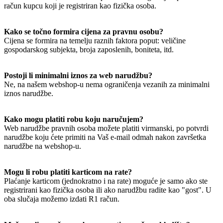
račun kupcu koji je registriran kao fizička osoba.
Kako se točno formira cijena za pravnu osobu?
Cijena se formira na temelju raznih faktora poput: veličine
gospodarskog subjekta, broja zaposlenih, boniteta, itd.
Postoji li minimalni iznos za web narudžbu?
Ne, na našem webshop-u nema ograničenja vezanih za minimalni
iznos narudžbe.
Kako mogu platiti robu koju naručujem?
Web narudžbe pravnih osoba možete platiti virmanski, po potvrdi
narudžbe koju ćete primiti na Vaš e-mail odmah nakon završetka
narudžbe na webshop-u.
Mogu li robu platiti karticom na rate?
Plaćanje karticom (jednokratno i na rate) moguće je samo ako ste
registrirani kao fizička osoba ili ako narudžbu radite kao "gost". U
oba slučaja možemo izdati R1 račun.