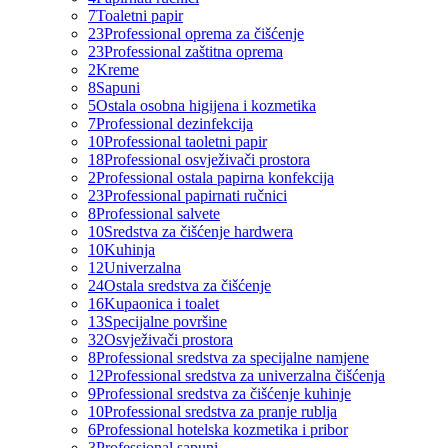
7
Toaletni papir
23
Professional oprema za čišćenje
23
Professional zaštitna oprema
2
Kreme
8
Sapuni
5
Ostala osobna higijena i kozmetika
7
Professional dezinfekcija
10
Professional taoletni papir
18
Professional osvježivači prostora
2
Professional ostala papirna konfekcija
23
Professional papirnati ručnici
8
Professional salvete
10
Sredstva za čišćenje hardwera
10
Kuhinja
12
Univerzalna
24
Ostala sredstva za čišćenje
16
Kupaonica i toalet
13
Specijalne površine
32
Osvježivači prostora
8
Professional sredstva za specijalne namjene
12
Professional sredstva za univerzalna čišćenja
9
Professional sredstva za čišćenje kuhinje
10
Professional sredstva za pranje rublja
6
Professional hotelska kozmetika i pribor
3
Professional sapuni