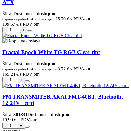
ATX
Šifra:
Dostupnost:
dostupno
125,70 €
s PDV-om
Cijena za jednokratno plaćanje:
139,67 €
s PDV-om
Fractal Epoch White TG RGB Clear tint
Šifra:
Dostupnost:
dostupno
148,72 €
s PDV-om
Cijena za jednokratno plaćanje:
165,24 €
s PDV-om
FM TRANSMITER AKAI FMT-40BT, Bluetooth,
12-24V - crni
Šifra:
801331
Dostupnost:
dostupno
19,90 €
s PDV-om