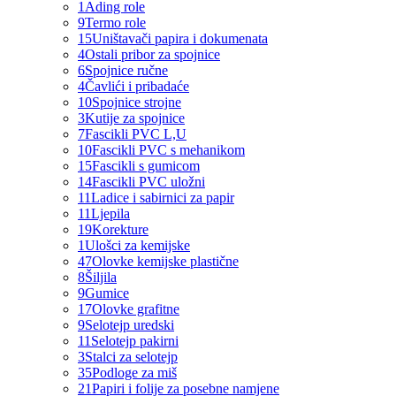
1
Ading role
9
Termo role
15
Uništavači papira i dokumenata
4
Ostali pribor za spojnice
6
Spojnice ručne
4
Čavlići i pribadaće
10
Spojnice strojne
3
Kutije za spojnice
7
Fascikli PVC L,U
10
Fascikli PVC s mehanikom
15
Fascikli s gumicom
14
Fascikli PVC uložni
11
Ladice i sabirnici za papir
11
Ljepila
19
Korekture
1
Ulošci za kemijske
47
Olovke kemijske plastične
8
Šiljila
9
Gumice
17
Olovke grafitne
9
Selotejp uredski
11
Selotejp pakirni
3
Stalci za selotejp
35
Podloge za miš
21
Papiri i folije za posebne namjene