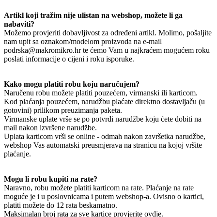
Artikl koji tražim nije ulistan na webshop, možete li ga
nabaviti?
Možemo provjeriti dobavljivost za određeni artikl. Molimo, pošaljite
nam upit sa oznakom/modelom proizvoda na e-mail
podrska@makromikro.hr te ćemo Vam u najkraćem mogućem roku
poslati informacije o cijeni i roku isporuke.
Kako mogu platiti robu koju naručujem?
Naručenu robu možete platiti pouzećem, virmanski ili karticom.
Kod plaćanja pouzećem, narudžbu plaćate direktno dostavljaču (u
gotovini) prilikom preuzimanja paketa.
Virmanske uplate vrše se po potvrdi narudžbe koju ćete dobiti na
mail nakon izvršene narudžbe.
Uplata karticom vrši se online - odmah nakon završetka narudžbe,
webshop Vas automatski preusmjerava na stranicu na kojoj vršite
plaćanje.
Mogu li robu kupiti na rate?
Naravno, robu možete platiti karticom na rate. Plaćanje na rate
moguće je i u poslovnicama i putem webshop-a. Ovisno o kartici,
platiti možete do 12 rata beskamatno.
Maksimalan broj rata za sve kartice provjerite ovdje.