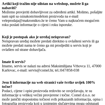
Artikl koji tražim nije ulistan na webshop, možete li ga
nabaviti?
Možemo provjeriti dobavljivost za određeni artikl. Molimo, pošaljite
nam upit sa oznakom/modelom proizvoda na e-mail
veleprodaja@makromikro.hr te ćemo Vam u najkraćem mogućem
roku poslati informacije o cijeni i roku isporuke.
Koji je postupak ako je uređaj neispravan?
Neispravan uređaj možete predati direktno u ovlašteni servis ili ga
možete predati nama te ćemo ga mi prosljediti u servis koji je
ovlašten od strane dobavljača.
Imate li servis?
Imamo, servis se nalazi na adresi Maksimilijana Vrhovca 11, 47000
Karlovac, e-mail: servis@comel.hr, tel.:047/858-038
Jesu li informacije na web stranici vaše tvrtke uvijek 100%
točne?
Podaci, cijene i opisi proizvoda redovito se osvježavaju, te su
informacije u velikoj većini provjerene i točne. Comel d.o.o. ne
može jamčiti stopostotnu točnost svih prikazanih informacija, opisa i
fotografija proizvoda koji u iznimnim slučajevima mogu odstupati