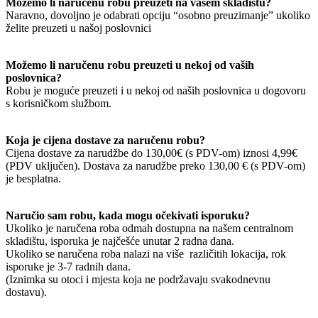
Možemo li naručenu robu preuzeti na vašem skladištu?
Naravno, dovoljno je odabrati opciju “osobno preuzimanje” ukoliko
želite preuzeti u našoj poslovnici
Možemo li naručenu robu preuzeti u nekoj od vaših
poslovnica?
Robu je moguće preuzeti i u nekoj od naših poslovnica u dogovoru
s korisničkom službom.
Koja je cijena dostave za naručenu robu?
Cijena dostave za narudžbe do 130,00€ (s PDV-om) iznosi 4,99€
(PDV uključen). Dostava za narudžbe preko 130,00 € (s PDV-om)
je besplatna.
Naručio sam robu, kada mogu očekivati isporuku?
Ukoliko je naručena roba odmah dostupna na našem centralnom
skladištu, isporuka je najčešće unutar 2 radna dana.
Ukoliko se naručena roba nalazi na više različitih lokacija, rok
isporuke je 3-7 radnih dana.
(Iznimka su otoci i mjesta koja ne podržavaju svakodnevnu
dostavu).