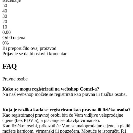
Recenzije
5
0
4
0
3
0
2
0
1
0
0,00
Od 0 ocjena
0%
Bi preporučilo ovaj proizvod
Prijavite se da bi ostavili komentar
FAQ
Pravne osobe
Kako se mogu registrirati na webshop Comel-a?
Na naš webshop možete se registrirati kao pravna ili fizička osoba.
Koja je razlika kada se registriram kao pravna ili fizička osoba?
Kao registriranoj pravnoj osobi biti će Vam vidljive veleprodajne
cijene (bez PDV-a), a plaćanje se obavlja virmanski.
Kao fizičkoj osobi, prikazati će Vam se maloprodajne cijene, a platiti
možete karticom, virmanski ili pouzećem. Moguće je isporučiti R1