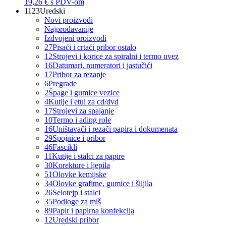
19,26 €
s PDV-om
1123
Uredski
Novi proizvodi
Najprodavanije
Izdvojeni proizvodi
27
Pisaći i crtaći pribor ostalo
12
Strojevi i korice za spiralni i termo uvez
16
Datumari, numeratori i jastučići
17
Pribor za rezanje
6
Pregrade
2
Špage i gumice vezice
4
Kutije i etui za cd/dvd
17
Strojevi za spajanje
10
Termo i ading role
16
Uništavači i rezači papira i dokumenata
29
Spojnice i pribor
46
Fascikli
11
Kutije i stalci za papire
30
Korekture i ljepila
51
Olovke kemijske
34
Olovke grafitne, gumice i šiljila
26
Selotejp i stalci
35
Podloge za miš
89
Papir i papirna konfekcija
12
Uredski pribor