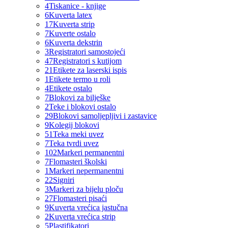
4
Tiskanice - knjige
6
Kuverta latex
17
Kuverta strip
7
Kuverte ostalo
6
Kuverta dekstrin
3
Registratori samostojeći
47
Registratori s kutijom
21
Etikete za laserski ispis
1
Etikete termo u roli
4
Etikete ostalo
7
Blokovi za bilješke
2
Teke i blokovi ostalo
29
Blokovi samoljepljivi i zastavice
9
Kolegij blokovi
51
Teka meki uvez
7
Teka tvrdi uvez
102
Markeri permanentni
7
Flomasteri školski
1
Markeri nepermanentni
22
Signiri
3
Markeri za bijelu ploču
27
Flomasteri pisaći
9
Kuverta vrećica jastučna
2
Kuverta vrećica strip
5
Plastifikatori