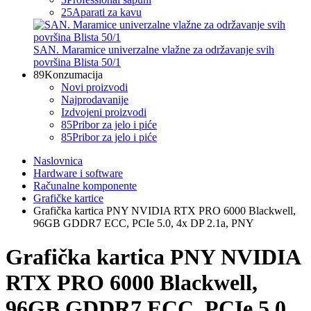
25
Aparati za kavu
SAN. Maramice univerzalne vlažne za održavanje svih
površina Blista 50/1
89
Konzumacija
Novi proizvodi
Najprodavanije
Izdvojeni proizvodi
85
Pribor za jelo i piće
85
Pribor za jelo i piće
Naslovnica
Hardware i software
Računalne komponente
Grafičke kartice
Grafička kartica PNY NVIDIA RTX PRO 6000 Blackwell,
96GB GDDR7 ECC, PCIe 5.0, 4x DP 2.1a, PNY
Grafička kartica PNY NVIDIA
RTX PRO 6000 Blackwell,
96GB GDDR7 ECC, PCIe 5.0,