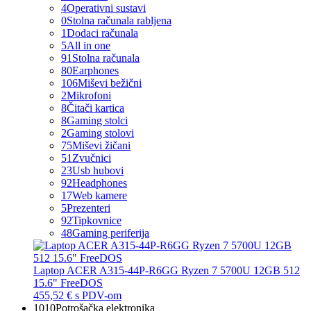
4
Operativni sustavi
0
Stolna računala rabljena
1
Dodaci računala
5
All in one
91
Stolna računala
80
Earphones
106
Miševi bežični
2
Mikrofoni
8
Čitači kartica
8
Gaming stolci
2
Gaming stolovi
75
Miševi žičani
51
Zvučnici
23
Usb hubovi
92
Headphones
17
Web kamere
5
Prezenteri
92
Tipkovnice
48
Gaming periferija
Laptop ACER A315-44P-R6GG Ryzen 7 5700U 12GB 512
15.6" FreeDOS
455,52 €
s PDV-om
1010
Potrošačka elektronika