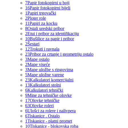
7
Papir fotokopirni u boji
16
Papir fotokopirni bijeli
1
Papiri trgovački
2
Ploter role
11
Papiri za kocku
8
Ostali uredski pribor
2
Etui i pribor za identifikaciju
10
Bušilice za papir i pribor
2
Šestari
12
Trokuti i ravnala
23
Pribor za crtanje i geometriju ostalo
3
Mape ostalo
2
Mape viseće
3
Mape uložbe s ringovima
5
Mape uložne varene
23
Kalkulatori komercijalni
13
Kalkulatori stolni
6
Kalkulatori tehnički
9
Mine za tehničke olovke
17
Olovke tehničke
63
Olovke roleri
6
Ulošci za rolere i nalivpera
6
Tiskanice . Ostalo
1
Tiskanice - platni promet
10
Tiskanice - blokovska roba