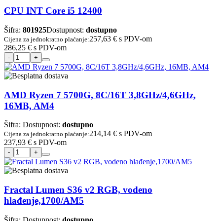
CPU INT Core i5 12400
Šifra:
801925
Dostupnost:
dostupno
257,63 €
s PDV-om
Cijena za jednokratno plaćanje:
286,25 €
s PDV-om
AMD Ryzen 7 5700G, 8C/16T 3,8GHz/4,6GHz,
16MB, AM4
Šifra:
Dostupnost:
dostupno
214,14 €
s PDV-om
Cijena za jednokratno plaćanje:
237,93 €
s PDV-om
Fractal Lumen S36 v2 RGB, vodeno
hlađenje,1700/AM5
Šifra:
Dostupnost:
dostupno