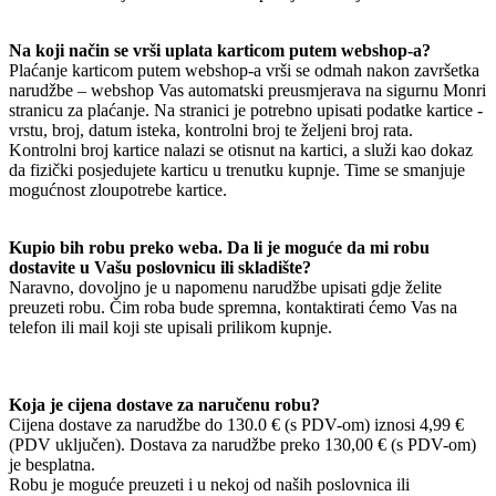
Na koji način se vrši uplata karticom putem webshop-a?
Plaćanje karticom putem webshop-a vrši se odmah nakon završetka
narudžbe – webshop Vas automatski preusmjerava na sigurnu Monri
stranicu za plaćanje. Na stranici je potrebno upisati podatke kartice -
vrstu, broj, datum isteka, kontrolni broj te željeni broj rata.
Kontrolni broj kartice nalazi se otisnut na kartici, a služi kao dokaz
da fizički posjedujete karticu u trenutku kupnje. Time se smanjuje
mogućnost zloupotrebe kartice.
Kupio bih robu preko weba. Da li je moguće da mi robu
dostavite u Vašu poslovnicu ili skladište?
Naravno, dovoljno je u napomenu narudžbe upisati gdje želite
preuzeti robu. Čim roba bude spremna, kontaktirati ćemo Vas na
telefon ili mail koji ste upisali prilikom kupnje.
Koja je cijena dostave za naručenu robu?
Cijena dostave za narudžbe do 130.0 € (s PDV-om) iznosi 4,99 €
(PDV uključen). Dostava za narudžbe preko 130,00 € (s PDV-om)
je besplatna.
Robu je moguće preuzeti i u nekoj od naših poslovnica ili