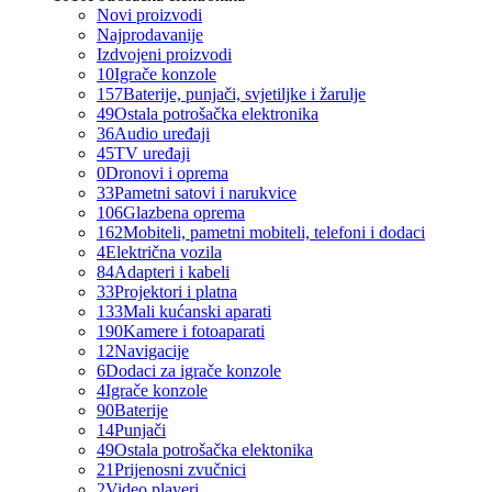
Novi proizvodi
Najprodavanije
Izdvojeni proizvodi
10
Igrače konzole
157
Baterije, punjači, svjetiljke i žarulje
49
Ostala potrošačka elektronika
36
Audio uređaji
45
TV uređaji
0
Dronovi i oprema
33
Pametni satovi i narukvice
106
Glazbena oprema
162
Mobiteli, pametni mobiteli, telefoni i dodaci
4
Električna vozila
84
Adapteri i kabeli
33
Projektori i platna
133
Mali kućanski aparati
190
Kamere i fotoaparati
12
Navigacije
6
Dodaci za igrače konzole
4
Igrače konzole
90
Baterije
14
Punjači
49
Ostala potrošačka elektonika
21
Prijenosni zvučnici
2
Video playeri