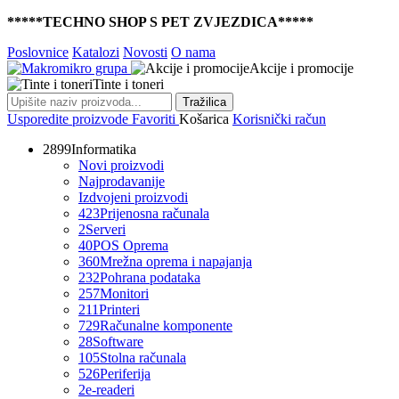
*****TECHNO SHOP S PET ZVJEZDICA*****
Poslovnice
Katalozi
Novosti
O nama
Akcije i promocije
Tinte i toneri
Tražilica
Usporedite proizvode
Favoriti
Košarica
Korisnički račun
2899
Informatika
Novi proizvodi
Najprodavanije
Izdvojeni proizvodi
423
Prijenosna računala
2
Serveri
40
POS Oprema
360
Mrežna oprema i napajanja
232
Pohrana podataka
257
Monitori
211
Printeri
729
Računalne komponente
28
Software
105
Stolna računala
526
Periferija
2
e-readeri