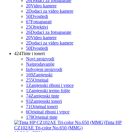
26
Dodaci za fotoaparate
20
Video kamere
2
Dodaci za video kamere
50
Dvogledi
67
Fotoaparati
25
Objektivi
26
Dodaci za fotoaparate
20
Video kamere
2
Dodaci za video kamere
50
Dvogledi
424
Tinte i toneri
Novi proizvodi
Najprodavanije
Izdvojeni proizvodi
169
Zamjenski
255
Original
1
Zamjenski riboni i vrpce
1
Zamjenski termo folije
74
Zamjenski tinte
93
Zamjenski toneri
71
Original toneri
6
Original riboni i vrpce
178
Original tinte
Tinta HP
CZ102AE Tri-color No.650 (MMG)