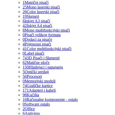
1
Matrični pisači
25
Mono laserski pisači
26
Color laserski pisači
19
Skeneri
6
Inkjet A3 pisači
42
Inkjet A4 pisači
8
Mono multifunkcijski pisači
0
Pisači velikog formata
0
Dodaci za pisače
4
Prijenosni pisači
41
Color multifunkcijski pisači
0
Label pisači
74
3D Pisači i filamenti
62
Matične ploče
150
Hladnjaci i napajanja
5
Optički uređaji
56
Procesori
0
Memorijski moduli
74
Grafičke kartice
171
Adapteri i kabeli
98
Kućišta
16
Računalne komponente - ostalo
0
Software ostalo
2
Office
6
Antivirus