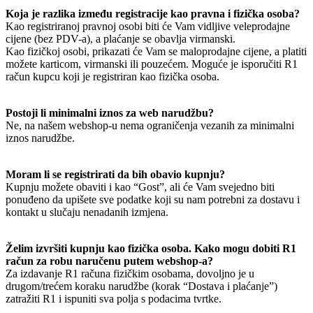
Koja je razlika između registracije kao pravna i fizička osoba?
Kao registriranoj pravnoj osobi biti će Vam vidljive veleprodajne
cijene (bez PDV-a), a plaćanje se obavlja virmanski.
Kao fizičkoj osobi, prikazati će Vam se maloprodajne cijene, a platiti
možete karticom, virmanski ili pouzećem. Moguće je isporučiti R1
račun kupcu koji je registriran kao fizička osoba.
Postoji li minimalni iznos za web narudžbu?
Ne, na našem webshop-u nema ograničenja vezanih za minimalni
iznos narudžbe.
Moram li se registrirati da bih obavio kupnju?
Kupnju možete obaviti i kao “Gost”, ali će Vam svejedno biti
ponuđeno da upišete sve podatke koji su nam potrebni za dostavu i
kontakt u slučaju nenadanih izmjena.
Želim izvršiti kupnju kao fizička osoba. Kako mogu dobiti R1
račun za robu naručenu putem webshop-a?
Za izdavanje R1 računa fizičkim osobama, dovoljno je u
drugom/trećem koraku narudžbe (korak “Dostava i plaćanje”)
zatražiti R1 i ispuniti sva polja s podacima tvrtke.