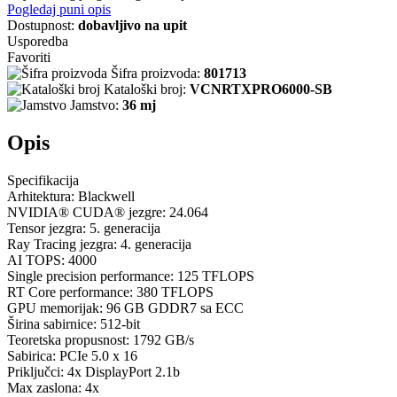
Pogledaj puni opis
Dostupnost:
dobavljivo na upit
Usporedba
Favoriti
Šifra proizvoda:
801713
Kataloški broj:
VCNRTXPRO6000-SB
Jamstvo:
36 mj
Opis
Specifikacija
Arhitektura: Blackwell
NVIDIA® CUDA® jezgre: 24.064
Tensor jezgra: 5. generacija
Ray Tracing jezgra: 4. generacija
AI TOPS: 4000
Single precision performance: 125 TFLOPS
RT Core performance: 380 TFLOPS
GPU memorijak: 96 GB GDDR7 sa ECC
Širina sabirnice: 512-bit
Teoretska propusnost: 1792 GB/s
Sabirica: PCIe 5.0 x 16
Priključci: 4x DisplayPort 2.1b
Max zaslona: 4x