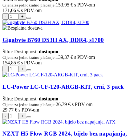
153,95 €
s PDV-om
Cijena za jednokratno plaćanje:
171,06 €
s PDV-om
Gigabyte B760 DS3H AX, DDR4, s1700
Šifra:
Dostupnost:
dostupno
139,37 €
s PDV-om
Cijena za jednokratno plaćanje:
154,85 €
s PDV-om
LC-Power LC-CF-120-ARGB-KIT, crni, 3 pack
Šifra:
Dostupnost:
dostupno
26,79 €
s PDV-om
Cijena za jednokratno plaćanje:
29,77 €
s PDV-om
NZXT H5 Flow RGB 2024, bijelo bez napajanja,