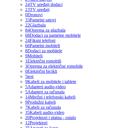
24
TV uređaji dodaci
23
TV uređaji
0
Dronovi
33
Pametni satovi
22
Glazbala
84
Oprema za glazbala
68
Dodaci za pametne mobitele
24
Fiksni telefoni
66
Pametni mobiteli
8
Dodaci za mobitele
9
Mobiteli
1
Električni romobili
3
Oprema za električne romobile
0
Električni bicikli
5
test
9
Kabeli za mobitele i tablete
5
Adapteri audio-video
5
Adapteri za računala
14
Mrežni i telefonski kabeli
9
Produžni kabeli
7
Kabeli za računala
35
Kabeli audio-video
20
Projektori i platna - ostalo
12
Projektori
25
Aparati za kavu