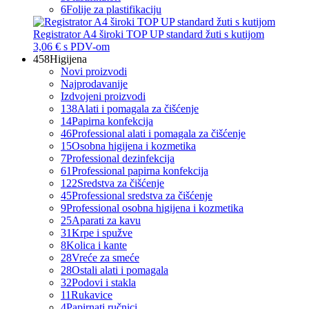
6
Folije za plastifikaciju
Registrator A4 široki TOP UP standard žuti s kutijom
3,06 €
s PDV-om
458
Higijena
Novi proizvodi
Najprodavanije
Izdvojeni proizvodi
138
Alati i pomagala za čišćenje
14
Papirna konfekcija
46
Professional alati i pomagala za čišćenje
15
Osobna higijena i kozmetika
7
Professional dezinfekcija
61
Professional papirna konfekcija
122
Sredstva za čišćenje
45
Professional sredstva za čišćenje
9
Professional osobna higijena i kozmetika
25
Aparati za kavu
31
Krpe i spužve
8
Kolica i kante
28
Vreće za smeće
28
Ostali alati i pomagala
32
Podovi i stakla
11
Rukavice
4
Papirnati ručnici