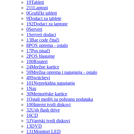
19
Tableti
211
Laptopi
0
Grafički tableti
9
Dodaci za tablete
192
Dodaci za laptope
0
Serveri
1
Serveri dodaci
13
Bar code čitači
8
POS oprema - ostalo
17
Pos pisači
2
POS blagajne
100
Routeri
24
Mrežne kartice
59
Mrežna oprema i napajanja - ostalo
49
Switchevi
101
Neprekidna napajanja
1
Nas
30
Memorijske kartice
1
Ostali mediji za pohranu podataka
100
Interni tvrdi diskovi
32
Usb flash drive
16
CD
53
Vanjski tvrdi diskovi
13
DVD
131
Monitori LED