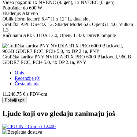
Video pogonii: 1x NVENC (9. gen), 1x NVDEC (6. gen)
Potrošnja: do 600 W
Hlađenje: Aktivno
Oblik (form factor): 5.4” H x 12” L, dual slot
Grafičkii API: DirectX 12, Shader Model 6.6, OpenGL 4.6, Vulkan
1.3
Računalni API: CUDA 13.0, OpenCL 3.0, DirectCompute
Grafička kartica PNY NVIDIA RTX PRO 6000 Blackwell, 96GB
GDDR7 ECC, PCIe 5.0, 4x DP 2.1a, PNY
Opis
Recenzije (0)
Česta pitanja
11.248,75 €
s PDV-om
Pošalji upit
Ljude koji ovo gledaju zanimaju još