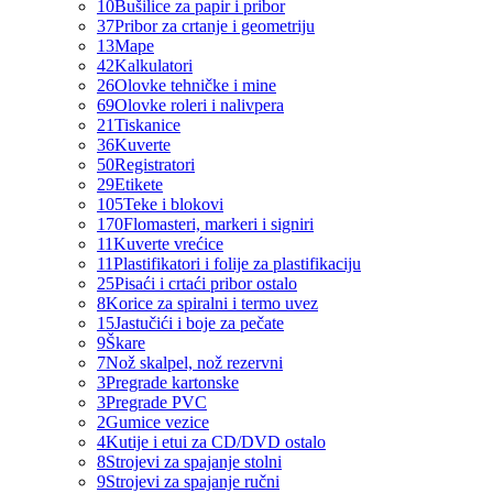
10
Bušilice za papir i pribor
37
Pribor za crtanje i geometriju
13
Mape
42
Kalkulatori
26
Olovke tehničke i mine
69
Olovke roleri i nalivpera
21
Tiskanice
36
Kuverte
50
Registratori
29
Etikete
105
Teke i blokovi
170
Flomasteri, markeri i signiri
11
Kuverte vrećice
11
Plastifikatori i folije za plastifikaciju
25
Pisaći i crtaći pribor ostalo
8
Korice za spiralni i termo uvez
15
Jastučići i boje za pečate
9
Škare
7
Nož skalpel, nož rezervni
3
Pregrade kartonske
3
Pregrade PVC
2
Gumice vezice
4
Kutije i etui za CD/DVD ostalo
8
Strojevi za spajanje stolni
9
Strojevi za spajanje ručni