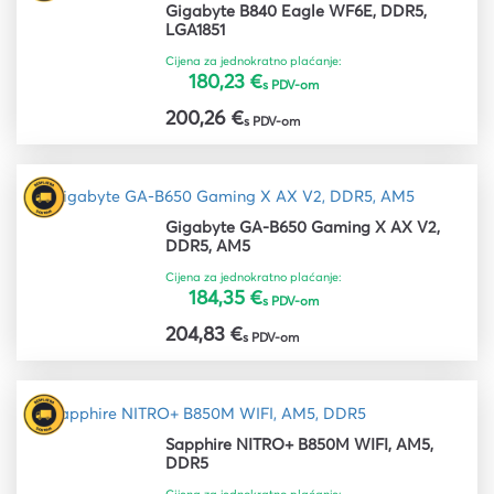
Gigabyte B840 Eagle WF6E, DDR5,
LGA1851
Cijena za jednokratno plaćanje:
180,23 €
s PDV-om
200,26 €
s PDV-om
Gigabyte GA-B650 Gaming X AX V2,
DDR5, AM5
Cijena za jednokratno plaćanje:
184,35 €
s PDV-om
204,83 €
s PDV-om
Sapphire NITRO+ B850M WIFI, AM5,
DDR5