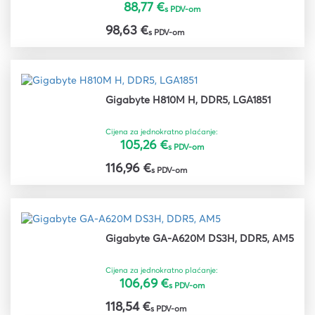
88,77 €
s PDV-om
98,63 €
s PDV-om
Gigabyte H810M H, DDR5, LGA1851
Cijena za jednokratno plaćanje:
105,26 €
s PDV-om
116,96 €
s PDV-om
Gigabyte GA-A620M DS3H, DDR5, AM5
Cijena za jednokratno plaćanje:
106,69 €
s PDV-om
118,54 €
s PDV-om