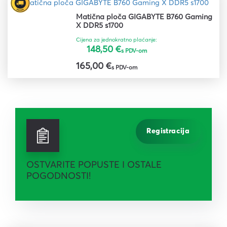
Matična ploča GIGABYTE B760 Gaming
X DDR5 s1700
Cijena za jednokratno plaćanje:
148,50 €
s PDV-om
165,00 €
s PDV-om
Registracija
OSTVARITE POPUSTE I OSTALE
POGODNOSTI!