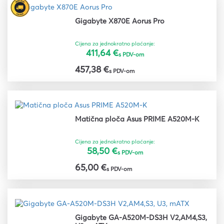
Gigabyte X870E Aorus Pro
Cijena za jednokratno plaćanje:
411,64 €
s PDV-om
457,38 €
s PDV-om
Matična ploča Asus PRIME A520M-K
Cijena za jednokratno plaćanje:
58,50 €
s PDV-om
65,00 €
s PDV-om
Gigabyte GA-A520M-DS3H V2,AM4,S3,