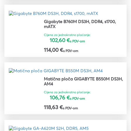
Gigabyte B760M DS3H, DDR4, s1700,
mATX
Cijena za jednokratno plaćanje:
102,60 €
s PDV-om
114,00 €
s PDV-om
Matična ploča GIGABYTE B550M DS3H,
AM4
Cijena za jednokratno plaćanje:
106,76 €
s PDV-om
118,63 €
s PDV-om