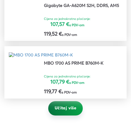
Gigabyte GA-A620M S2H, DDR5, AM5
Cijena za jednokratno plaćanje:
107,57 €
s PDV-om
119,52 €
s PDV-om
MBO 1700 AS PRIME B760M-K
Cijena za jednokratno plaćanje:
107,79 €
s PDV-om
119,77 €
s PDV-om
Učitaj više