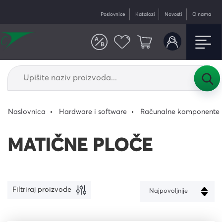
Poslovnice
Katalozi
Novosti
O nama
Naslovnica
Hardware i software
Računalne komponente
MATIČNE PLOČE
Filtriraj proizvode