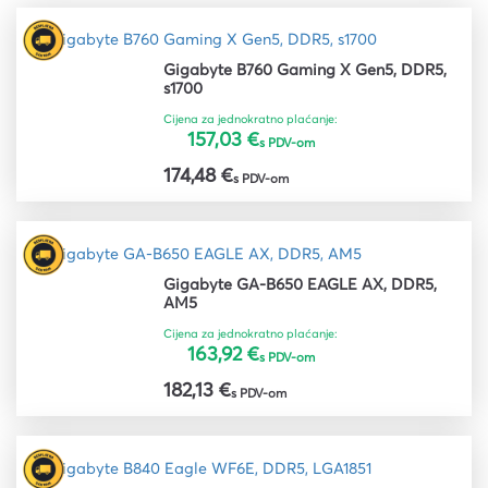
Gigabyte B760 Gaming X Gen5, DDR5,
s1700
Cijena za jednokratno plaćanje:
157,03 €
s PDV-om
174,48 €
s PDV-om
Gigabyte GA-B650 EAGLE AX, DDR5,
AM5
Cijena za jednokratno plaćanje:
163,92 €
s PDV-om
182,13 €
s PDV-om