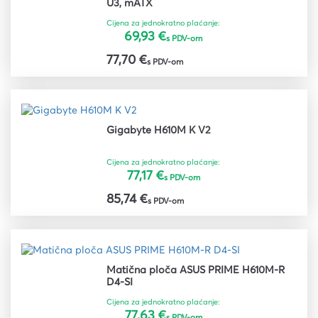
U3, mATX
Cijena za jednokratno plaćanje:
69,93 €
s PDV-om
77,70 €
s PDV-om
Gigabyte H610M K V2
Cijena za jednokratno plaćanje:
77,17 €
s PDV-om
85,74 €
s PDV-om
Matična ploča ASUS PRIME H610M-R
D4-SI
Cijena za jednokratno plaćanje:
77,63 €
s PDV-om