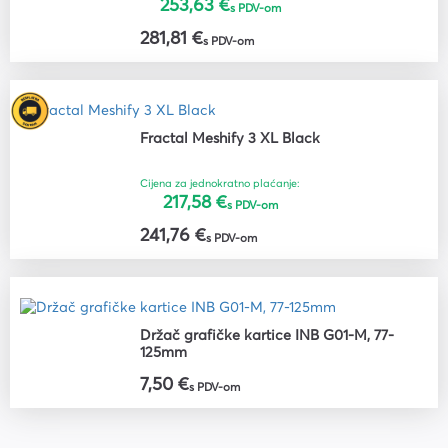
253,63 €
s PDV-om
281,81 €
s PDV-om
Fractal Meshify 3 XL Black
Cijena za jednokratno plaćanje:
217,58 €
s PDV-om
241,76 €
s PDV-om
Držač grafičke kartice INB G01-M, 77-
125mm
7,50 €
s PDV-om