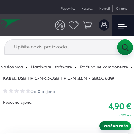
Poslovnice
Katalozi
Novosti
O nama
Naslovnica
Hardware i software
Računalne komponente
KABEL USB TIP C-M<=>USB TIP C-M 3.0M - SBOX, 60W
Od 0 ocjena
Redovna cijena:
4,90 €
s PDV-om
Izračun rata