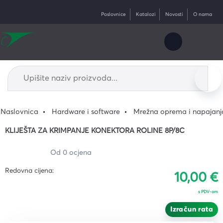
Poslovnice
Katalozi
Novosti
O nama
Naslovnica
Hardware i software
Mrežna oprema i napajanj
KLIJEŠTA ZA KRIMPANJE KONEKTORA ROLINE 8P/8C
Od 0 ocjena
Redovna cijena:
10,00 €
s PDV-om
Izračun rata