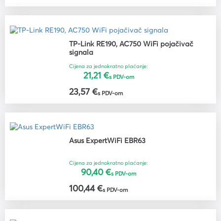
TP-Link RE190, AC750 WiFi pojačivač
signala
Cijena za jednokratno plaćanje:
21,21 €
s PDV-om
23,57 €
s PDV-om
Asus ExpertWiFi EBR63
Cijena za jednokratno plaćanje:
90,40 €
s PDV-om
100,44 €
s PDV-om