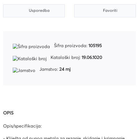
Usporedba
Favoriti
Šifra proizvoda:
105195
Kataloški broj:
19.06.1020
Jamstvo:
24 mj
OPIS
Opis/specifikacija:
- Kliješta od punog metala za rezanje, skidanje i krimpanje