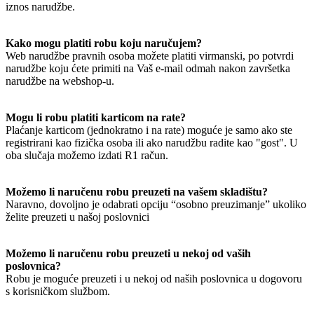
iznos narudžbe.
Kako mogu platiti robu koju naručujem?
Web narudžbe pravnih osoba možete platiti virmanski, po potvrdi
narudžbe koju ćete primiti na Vaš e-mail odmah nakon završetka
narudžbe na webshop-u.
Mogu li robu platiti karticom na rate?
Plaćanje karticom (jednokratno i na rate) moguće je samo ako ste
registrirani kao fizička osoba ili ako narudžbu radite kao "gost". U
oba slučaja možemo izdati R1 račun.
Možemo li naručenu robu preuzeti na vašem skladištu?
Naravno, dovoljno je odabrati opciju “osobno preuzimanje” ukoliko
želite preuzeti u našoj poslovnici
Možemo li naručenu robu preuzeti u nekoj od vaših
poslovnica?
Robu je moguće preuzeti i u nekoj od naših poslovnica u dogovoru
s korisničkom službom.