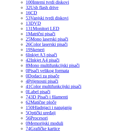
100
Interni tvrdi diskovi
32
Usb flash drive
16
CD
53
Vanjski tvrdi diskovi
13
DVD
131
Monitori LED
1
Matrični pisači
25
Mono laserski pisači
26
Color laserski pisači
19
Skeneri
6
Inkjet A3 pisači
42
Inkjet A4 pisači
8
Mono multifunkcijski pisači
0
Pisači velikog formata
0
Dodaci za pisače
4
Prijenosni pisači
41
Color multifunkcijski pisači
0
Label pisači
74
3D Pisači i filamenti
62
Matične ploče
150
Hladnjaci i napajanja
5
Optički uređaji
56
Procesori
0
Memorijski moduli
74
Grafičke kartice