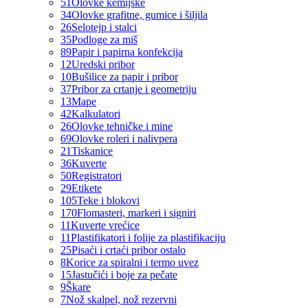
51
Olovke kemijske
34
Olovke grafitne, gumice i šiljila
26
Selotejp i stalci
35
Podloge za miš
89
Papir i papirna konfekcija
12
Uredski pribor
10
Bušilice za papir i pribor
37
Pribor za crtanje i geometriju
13
Mape
42
Kalkulatori
26
Olovke tehničke i mine
69
Olovke roleri i nalivpera
21
Tiskanice
36
Kuverte
50
Registratori
29
Etikete
105
Teke i blokovi
170
Flomasteri, markeri i signiri
11
Kuverte vrećice
11
Plastifikatori i folije za plastifikaciju
25
Pisaći i crtaći pribor ostalo
8
Korice za spiralni i termo uvez
15
Jastučići i boje za pečate
9
Škare
7
Nož skalpel, nož rezervni