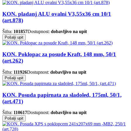
KON. pladanj ALU ovalni V3,55x36 cm 10/1
(art.878)
Šifra:
101857
Dostupnost:
dobavljivo na upit
Pošalji upit
KON. Poklopac za posude Kraft, 148 mm, 50/1
(art.262)
Šifra:
111926
Dostupnost:
dobavljivo na upit
Pošalji upit
KON. Posuda papirnata za sladoled, 175ml, 50/1,
(art.471)
Šifra:
110617
Dostupnost:
dobavljivo na upit
Pošalji upit