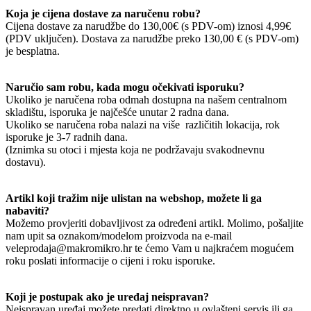
Koja je cijena dostave za naručenu robu?
Cijena dostave za narudžbe do 130,00€ (s PDV-om) iznosi 4,99€
(PDV uključen). Dostava za narudžbe preko 130,00 € (s PDV-om)
je besplatna.
Naručio sam robu, kada mogu očekivati isporuku?
Ukoliko je naručena roba odmah dostupna na našem centralnom
skladištu, isporuka je najčešće unutar 2 radna dana.
Ukoliko se naručena roba nalazi na više različitih lokacija, rok
isporuke je 3-7 radnih dana.
(Iznimka su otoci i mjesta koja ne podržavaju svakodnevnu
dostavu).
Artikl koji tražim nije ulistan na webshop, možete li ga
nabaviti?
Možemo provjeriti dobavljivost za određeni artikl. Molimo, pošaljite
nam upit sa oznakom/modelom proizvoda na e-mail
veleprodaja@makromikro.hr te ćemo Vam u najkraćem mogućem
roku poslati informacije o cijeni i roku isporuke.
Koji je postupak ako je uređaj neispravan?
Neispravan uređaj možete predati direktno u ovlašteni servis ili ga