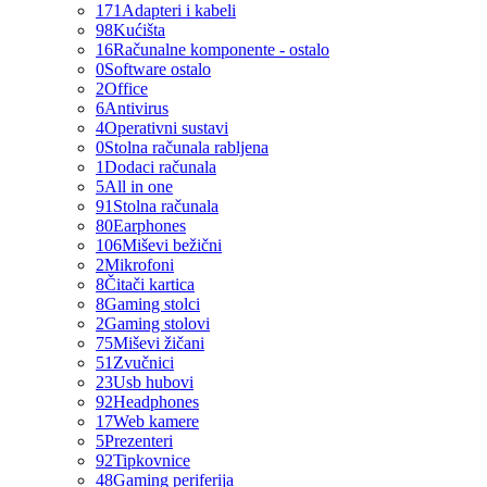
171
Adapteri i kabeli
98
Kućišta
16
Računalne komponente - ostalo
0
Software ostalo
2
Office
6
Antivirus
4
Operativni sustavi
0
Stolna računala rabljena
1
Dodaci računala
5
All in one
91
Stolna računala
80
Earphones
106
Miševi bežični
2
Mikrofoni
8
Čitači kartica
8
Gaming stolci
2
Gaming stolovi
75
Miševi žičani
51
Zvučnici
23
Usb hubovi
92
Headphones
17
Web kamere
5
Prezenteri
92
Tipkovnice
48
Gaming periferija