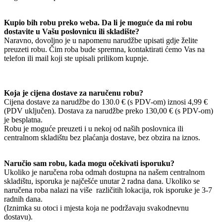
Kupio bih robu preko weba. Da li je moguće da mi robu
dostavite u Vašu poslovnicu ili skladište?
Naravno, dovoljno je u napomenu narudžbe upisati gdje želite
preuzeti robu. Čim roba bude spremna, kontaktirati ćemo Vas na
telefon ili mail koji ste upisali prilikom kupnje.
Koja je cijena dostave za naručenu robu?
Cijena dostave za narudžbe do 130.0 € (s PDV-om) iznosi 4,99 €
(PDV uključen). Dostava za narudžbe preko 130,00 € (s PDV-om)
je besplatna.
Robu je moguće preuzeti i u nekoj od naših poslovnica ili
centralnom skladištu bez plaćanja dostave, bez obzira na iznos.
Naručio sam robu, kada mogu očekivati isporuku?
Ukoliko je naručena roba odmah dostupna na našem centralnom
skladištu, isporuka je najčešće unutar 2 radna dana. Ukoliko se
naručena roba nalazi na više različitih lokacija, rok isporuke je 3-7
radnih dana.
(Iznimka su otoci i mjesta koja ne podržavaju svakodnevnu
dostavu).