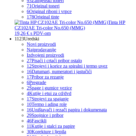
93
Zamjenski toneri
71
Original toneri
6
Original riboni i vrpce
178
Original tinte
Tinta HP
CZ102AE Tri-color No.650 (MMG)
19,26 €
s PDV-om
1123
Uredski
Novi proizvodi
Najprodavanije
Izdvojeni proizvodi
27
Pisaći i crtaći pribor ostalo
12
Strojevi i korice za spiralni i termo uvez
16
Datumari, numeratori i jastučići
17
Pribor za rezanje
6
Pregrade
2
Špage i gumice vezice
4
Kutije i etui za cd/dvd
17
Strojevi za spajanje
10
Termo i ading role
16
Uništavači i rezači papira i dokumenata
29
Spojnice i pribor
46
Fascikli
11
Kutije i stalci za papire
30
Korekture i ljepila