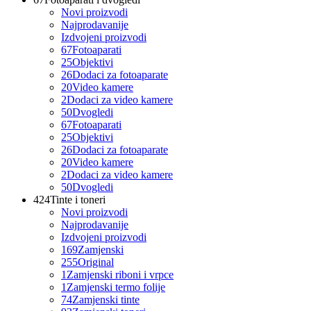
Novi proizvodi
Najprodavanije
Izdvojeni proizvodi
67
Fotoaparati
25
Objektivi
26
Dodaci za fotoaparate
20
Video kamere
2
Dodaci za video kamere
50
Dvogledi
67
Fotoaparati
25
Objektivi
26
Dodaci za fotoaparate
20
Video kamere
2
Dodaci za video kamere
50
Dvogledi
424
Tinte i toneri
Novi proizvodi
Najprodavanije
Izdvojeni proizvodi
169
Zamjenski
255
Original
1
Zamjenski riboni i vrpce
1
Zamjenski termo folije
74
Zamjenski tinte