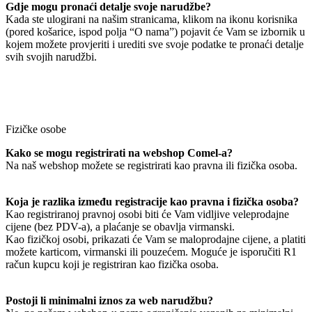
Gdje mogu pronaći detalje svoje narudžbe?
Kada ste ulogirani na našim stranicama, klikom na ikonu korisnika
(pored košarice, ispod polja “O nama”) pojavit će Vam se izbornik u
kojem možete provjeriti i urediti sve svoje podatke te pronaći detalje
svih svojih narudžbi.
Fizičke osobe
Kako se mogu registrirati na webshop Comel-a?
Na naš webshop možete se registrirati kao pravna ili fizička osoba.
Koja je razlika između registracije kao pravna i fizička osoba?
Kao registriranoj pravnoj osobi biti će Vam vidljive veleprodajne
cijene (bez PDV-a), a plaćanje se obavlja virmanski.
Kao fizičkoj osobi, prikazati će Vam se maloprodajne cijene, a platiti
možete karticom, virmanski ili pouzećem. Moguće je isporučiti R1
račun kupcu koji je registriran kao fizička osoba.
Postoji li minimalni iznos za web narudžbu?