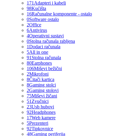
171
Adapteri i kabeli
98
Kućišta
16
Računalne komponente - ostalo
0
Software ostalo
2
Office
6
Antivirus
4
Operativni sustavi
0
Stolna računala rabljena
1
Dodaci računala
5
All in one
91
Stolna računala
80
Earphones
106
Miševi bežični
2
Mikrofoni
8
Čitači kartica
8
Gaming stolci
2
Gaming stolovi
75
Miševi žičani
51
Zvučnici
23
Usb hubovi
92
Headphones
17
Web kamere
5
Prezenteri
92
Tipkovnice
48
Gaming periferija