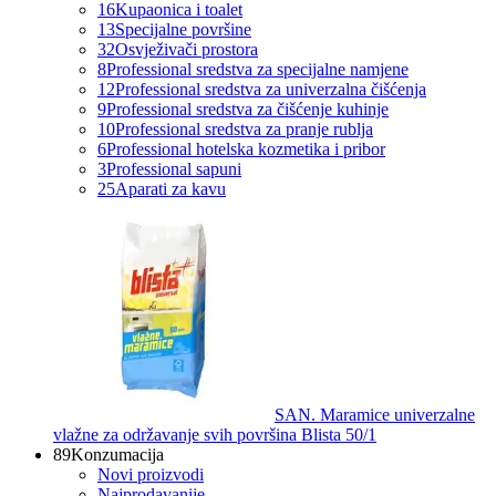
16
Kupaonica i toalet
13
Specijalne površine
32
Osvježivači prostora
8
Professional sredstva za specijalne namjene
12
Professional sredstva za univerzalna čišćenja
9
Professional sredstva za čišćenje kuhinje
10
Professional sredstva za pranje rublja
6
Professional hotelska kozmetika i pribor
3
Professional sapuni
25
Aparati za kavu
SAN. Maramice univerzalne
vlažne za održavanje svih površina Blista 50/1
89
Konzumacija
Novi proizvodi
Najprodavanije