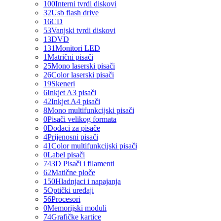
100
Interni tvrdi diskovi
32
Usb flash drive
16
CD
53
Vanjski tvrdi diskovi
13
DVD
131
Monitori LED
1
Matrični pisači
25
Mono laserski pisači
26
Color laserski pisači
19
Skeneri
6
Inkjet A3 pisači
42
Inkjet A4 pisači
8
Mono multifunkcijski pisači
0
Pisači velikog formata
0
Dodaci za pisače
4
Prijenosni pisači
41
Color multifunkcijski pisači
0
Label pisači
74
3D Pisači i filamenti
62
Matične ploče
150
Hladnjaci i napajanja
5
Optički uređaji
56
Procesori
0
Memorijski moduli
74
Grafičke kartice