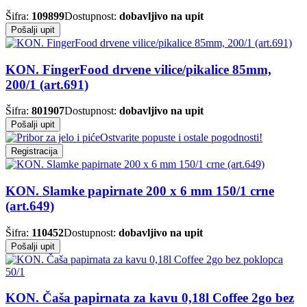
Šifra:
109899
Dostupnost:
dobavljivo na upit
Pošalji upit
KON. FingerFood drvene vilice/pikalice 85mm,
200/1 (art.691)
Šifra:
801907
Dostupnost:
dobavljivo na upit
Pošalji upit
Ostvarite popuste i ostale pogodnosti!
Registracija
KON. Slamke papirnate 200 x 6 mm 150/1 crne
(art.649)
Šifra:
110452
Dostupnost:
dobavljivo na upit
Pošalji upit
KON. Čaša papirnata za kavu 0,18l Coffee 2go bez