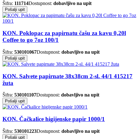
Šifra:
111714
Dostupnost:
dobavljivo na upit
Pošalji upit
KON. Poklopac za papirnatu čašu za kavu 0,20l
Coffee to go 7oz 100/1
Šifra:
530101067
Dostupnost:
dobavljivo na upit
Pošalji upit
KON. Salvete papirnate 38x38cm 2-sl. 44/1 415217
žuta
Šifra:
530101107
Dostupnost:
dobavljivo na upit
Pošalji upit
KON. Čačkalice higijenske papir 1000/1
Šifra:
530101223
Dostupnost:
dobavljivo na upit
Pošalji upit