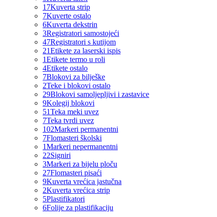
17
Kuverta strip
7
Kuverte ostalo
6
Kuverta dekstrin
3
Registratori samostojeći
47
Registratori s kutijom
21
Etikete za laserski ispis
1
Etikete termo u roli
4
Etikete ostalo
7
Blokovi za bilješke
2
Teke i blokovi ostalo
29
Blokovi samoljepljivi i zastavice
9
Kolegij blokovi
51
Teka meki uvez
7
Teka tvrdi uvez
102
Markeri permanentni
7
Flomasteri školski
1
Markeri nepermanentni
22
Signiri
3
Markeri za bijelu ploču
27
Flomasteri pisaći
9
Kuverta vrećica jastučna
2
Kuverta vrećica strip
5
Plastifikatori
6
Folije za plastifikaciju