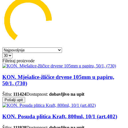
Filtriraj proizvode
KON. Mješalice-žličice drvene 105mm u papiru,
50/1, (730)
Šifra:
111424
Dostupnost:
dobavljivo na upit
Pošalji upit
KON. Posuda plitica Kraft, 800ml, 10/1 (art.402)
Šifra:
111928
Dostupnost:
dobavljivo na upit