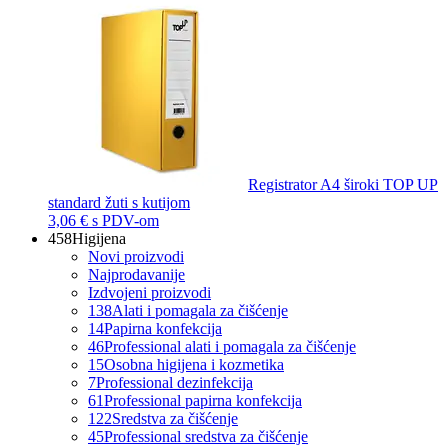
Registrator A4 široki TOP UP
standard žuti s kutijom
3,06 €
s PDV-om
458
Higijena
Novi proizvodi
Najprodavanije
Izdvojeni proizvodi
138
Alati i pomagala za čišćenje
14
Papirna konfekcija
46
Professional alati i pomagala za čišćenje
15
Osobna higijena i kozmetika
7
Professional dezinfekcija
61
Professional papirna konfekcija
122
Sredstva za čišćenje
45
Professional sredstva za čišćenje