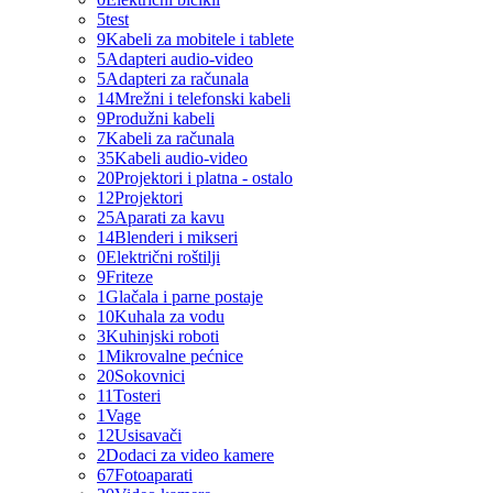
5
test
9
Kabeli za mobitele i tablete
5
Adapteri audio-video
5
Adapteri za računala
14
Mrežni i telefonski kabeli
9
Produžni kabeli
7
Kabeli za računala
35
Kabeli audio-video
20
Projektori i platna - ostalo
12
Projektori
25
Aparati za kavu
14
Blenderi i mikseri
0
Električni roštilji
9
Friteze
1
Glačala i parne postaje
10
Kuhala za vodu
3
Kuhinjski roboti
1
Mikrovalne pećnice
20
Sokovnici
11
Tosteri
1
Vage
12
Usisavači
2
Dodaci za video kamere
67
Fotoaparati