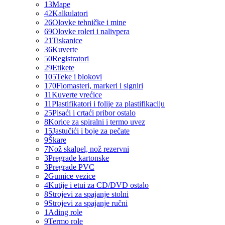
13
Mape
42
Kalkulatori
26
Olovke tehničke i mine
69
Olovke roleri i nalivpera
21
Tiskanice
36
Kuverte
50
Registratori
29
Etikete
105
Teke i blokovi
170
Flomasteri, markeri i signiri
11
Kuverte vrećice
11
Plastifikatori i folije za plastifikaciju
25
Pisaći i crtaći pribor ostalo
8
Korice za spiralni i termo uvez
15
Jastučići i boje za pečate
9
Škare
7
Nož skalpel, nož rezervni
3
Pregrade kartonske
3
Pregrade PVC
2
Gumice vezice
4
Kutije i etui za CD/DVD ostalo
8
Strojevi za spajanje stolni
9
Strojevi za spajanje ručni
1
Ading role
9
Termo role