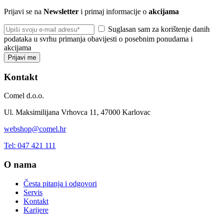
Prijavi se na
Newsletter
i primaj informacije o
akcijama
Suglasan sam za korištenje danih
podataka u svrhu primanja obavijesti o posebnim ponudama i
akcijama
Prijavi me
Kontakt
Comel d.o.o.
Ul. Maksimilijana Vrhovca 11, 47000 Karlovac
webshop@comel.hr
Tel: 047 421 111
O nama
Česta pitanja i odgovori
Servis
Kontakt
Karijere