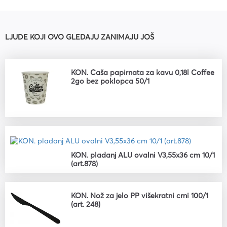
LJUDE KOJI OVO GLEDAJU ZANIMAJU JOŠ
KON. Čaša papirnata za kavu 0,18l Coffee
2go bez poklopca 50/1
KON. pladanj ALU ovalni V3,55x36 cm 10/1
(art.878)
KON. Nož za jelo PP višekratni crni 100/1
(art. 248)