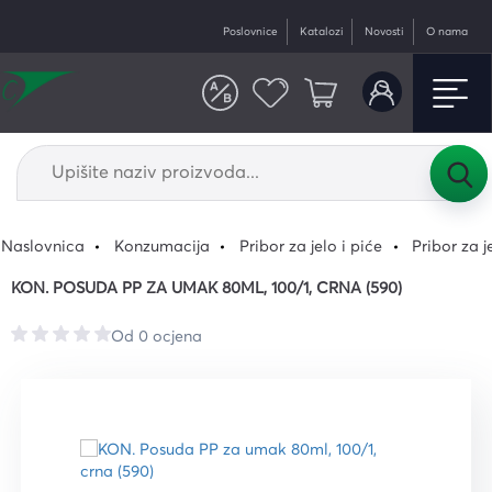
Poslovnice
Katalozi
Novosti
O nama
Naslovnica
Konzumacija
Pribor za jelo i piće
Pribor za j
KON. POSUDA PP ZA UMAK 80ML, 100/1, CRNA (590)
Od 0 ocjena