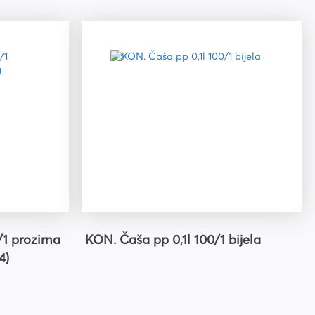
1 prozirna
KON. Čaša pp 0,1l 100/1 bijela
4)