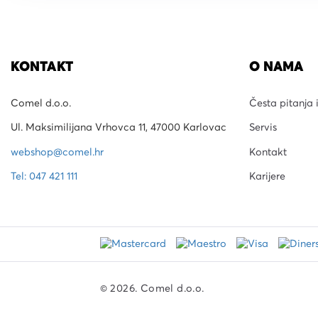
KONTAKT
O NAMA
Comel d.o.o.
Česta pitanja 
Ul. Maksimilijana Vrhovca 11, 47000 Karlovac
Servis
webshop@comel.hr
Kontakt
Tel: 047 421 111
Karijere
© 2026. Comel d.o.o.