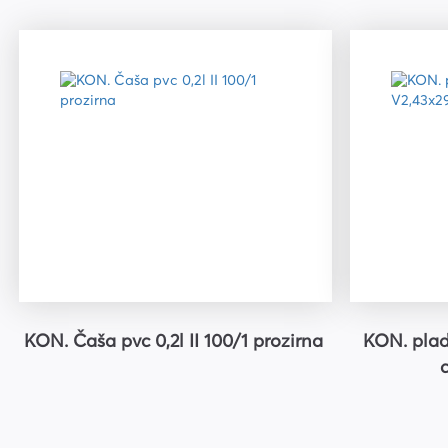
Uredski pribor
Bušilice za papir i pribor
Pribor za crtanje i geomet
Mape
Kalkulatori
Olovke tehničke i mine
Olovke roleri i nalivpera
Tiskanice
Kuverte
Registratori
KON. Čaša pvc 0,2l II 100/1 prozirna
KON. plad
c
Etikete
Teke i blokovi
Flomasteri, markeri i signi