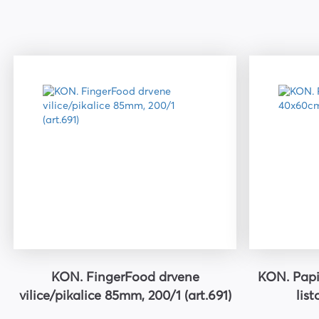
Kuverte vrećice
Plastifikatori i folije za
plastifikaciju
KON. FingerFood drvene
KON. Papi
vilice/pikalice 85mm, 200/1 (art.691)
list