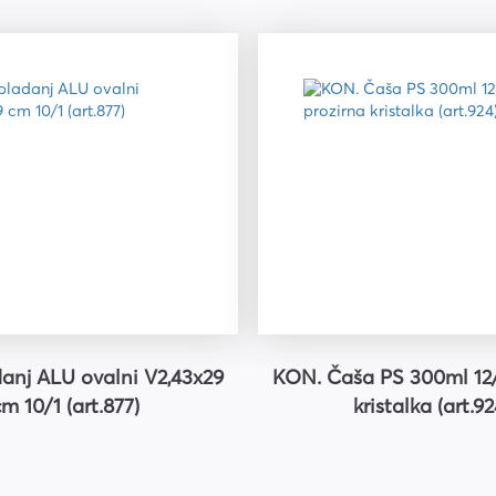
riju
anj ALU ovalni V2,43x29
KON. Čaša PS 300ml 12/
m 10/1 (art.877)
kristalka (art.92
ri