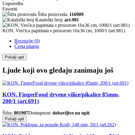
Usporedba
Favoriti
Šifra proizvoda:
116909
Kataloški broj:
art.981
KON. Vrećica papirnata s prozorom 16x36 cm, 1000/1 (art.981)
Recenzije (0)
Česta pitanja
Pošalji upit
Ljude koji ovo gledaju zanimaju još
KON. FingerFood drvene vilice/pikalice 85mm,
200/1 (art.691)
Šifra:
801907
Dostupnost:
dobavljivo na upit
Pošalji upit