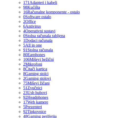
171
Adapteri i kabeli
98
Kućišta
16
Računalne komponente - ostalo
0
Software ostalo
2
Office
6
Antivirus
4
Operativni sustavi
0
Stolna računala rabljena
1
Dodaci računala
5
All in one
91
Stolna računala
80
Earphones
106
Miševi bežični
2
Mikrofoni
8
Čitači kartica
8
Gaming stolci
2
Gaming stolovi
75
Miševi žičani
51
Zvučnici
23
Usb hubovi
92
Headphones
17
Web kamere
5
Prezenteri
92
Tipkovnice
48
Gaming periferija