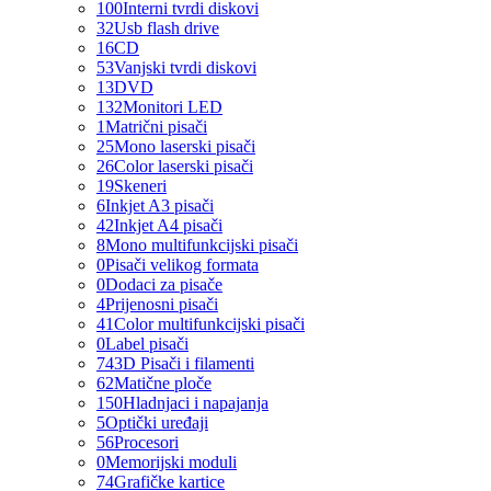
100
Interni tvrdi diskovi
32
Usb flash drive
16
CD
53
Vanjski tvrdi diskovi
13
DVD
132
Monitori LED
1
Matrični pisači
25
Mono laserski pisači
26
Color laserski pisači
19
Skeneri
6
Inkjet A3 pisači
42
Inkjet A4 pisači
8
Mono multifunkcijski pisači
0
Pisači velikog formata
0
Dodaci za pisače
4
Prijenosni pisači
41
Color multifunkcijski pisači
0
Label pisači
74
3D Pisači i filamenti
62
Matične ploče
150
Hladnjaci i napajanja
5
Optički uređaji
56
Procesori
0
Memorijski moduli
74
Grafičke kartice