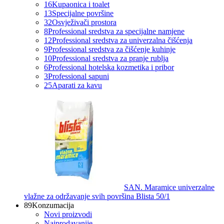
16
Kupaonica i toalet
13
Specijalne površine
32
Osvježivači prostora
8
Professional sredstva za specijalne namjene
12
Professional sredstva za univerzalna čišćenja
9
Professional sredstva za čišćenje kuhinje
10
Professional sredstva za pranje rublja
6
Professional hotelska kozmetika i pribor
3
Professional sapuni
25
Aparati za kavu
SAN. Maramice univerzalne
vlažne za održavanje svih površina Blista 50/1
89
Konzumacija
Novi proizvodi
Najprodavanije