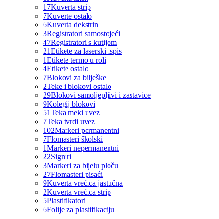
17
Kuverta strip
7
Kuverte ostalo
6
Kuverta dekstrin
3
Registratori samostojeći
47
Registratori s kutijom
21
Etikete za laserski ispis
1
Etikete termo u roli
4
Etikete ostalo
7
Blokovi za bilješke
2
Teke i blokovi ostalo
29
Blokovi samoljepljivi i zastavice
9
Kolegij blokovi
51
Teka meki uvez
7
Teka tvrdi uvez
102
Markeri permanentni
7
Flomasteri školski
1
Markeri nepermanentni
22
Signiri
3
Markeri za bijelu ploču
27
Flomasteri pisaći
9
Kuverta vrećica jastučna
2
Kuverta vrećica strip
5
Plastifikatori
6
Folije za plastifikaciju