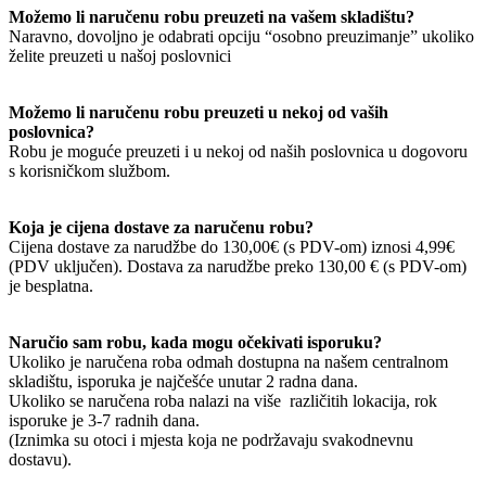
Možemo li naručenu robu preuzeti na vašem skladištu?
Naravno, dovoljno je odabrati opciju “osobno preuzimanje” ukoliko
želite preuzeti u našoj poslovnici
Možemo li naručenu robu preuzeti u nekoj od vaših
poslovnica?
Robu je moguće preuzeti i u nekoj od naših poslovnica u dogovoru
s korisničkom službom.
Koja je cijena dostave za naručenu robu?
Cijena dostave za narudžbe do 130,00€ (s PDV-om) iznosi 4,99€
(PDV uključen). Dostava za narudžbe preko 130,00 € (s PDV-om)
je besplatna.
Naručio sam robu, kada mogu očekivati isporuku?
Ukoliko je naručena roba odmah dostupna na našem centralnom
skladištu, isporuka je najčešće unutar 2 radna dana.
Ukoliko se naručena roba nalazi na više različitih lokacija, rok
isporuke je 3-7 radnih dana.
(Iznimka su otoci i mjesta koja ne podržavaju svakodnevnu
dostavu).