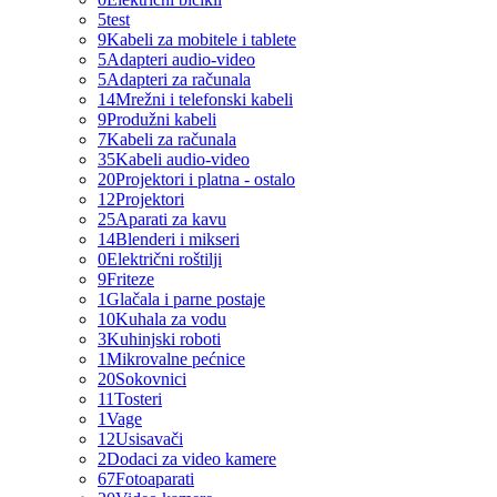
5
test
9
Kabeli za mobitele i tablete
5
Adapteri audio-video
5
Adapteri za računala
14
Mrežni i telefonski kabeli
9
Produžni kabeli
7
Kabeli za računala
35
Kabeli audio-video
20
Projektori i platna - ostalo
12
Projektori
25
Aparati za kavu
14
Blenderi i mikseri
0
Električni roštilji
9
Friteze
1
Glačala i parne postaje
10
Kuhala za vodu
3
Kuhinjski roboti
1
Mikrovalne pećnice
20
Sokovnici
11
Tosteri
1
Vage
12
Usisavači
2
Dodaci za video kamere
67
Fotoaparati