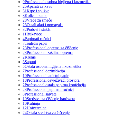
9
Professional osobna higijena i kozmetika
25
Aparati za kavu
31
Krpe i spužve
8
Kolica i kante
28
Vreće za smeće
28
Ostali alati i pomagala
32
Podovi i stakla
11
Rukavice
4
Papirnati ručnici
7
Toaletni papir
23
Professional oprema za čišćenje
23
Professional zaštitna oprema
2
Kreme
8
Sapuni
5
Ostala osobna higijena i kozmetika
7
Professional dezinfekcija
10
Professional taoletni papir
18
Professional osvježivači prostora
2
Professional ostala papirna konfekcija
23
Professional papirnati ručnici
8
Professional salvete
10
Sredstva za čišćenje hardwera
10
Kuhinja
12
Univerzalna
24
Ostala sredstva za čišćenje