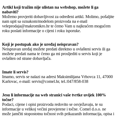
Artikl koji tražim nije ulistan na webshop, možete li ga
nabaviti?
Možemo provjeriti dobavljivost za određeni artikl. Molimo, pošaljite
nam upit sa oznakom/modelom proizvoda na e-mail
veleprodaja@makromikro.hr te ćemo Vam u najkraćem mogućem
roku poslati informacije o cijeni i roku isporuke.
Koji je postupak ako je uređaj neispravan?
Neispravan uređaj možete predati direktno u ovlašteni servis ili ga
možete predati nama te ćemo ga mi prosljediti u servis koji je
ovlašten od strane dobavljača.
Imate li servis?
Imamo, servis se nalazi na adresi Maksimilijana Vrhovca 11, 47000
Karlovac, e-mail: servis@comel.hr, tel.:047/858-038
Jesu li informacije na web stranici vaše tvrtke uvijek 100%
točne?
Podaci, cijene i opisi proizvoda redovito se osvježavaju, te su
informacije u velikoj većini provjerene i točne. Comel d.o.o. ne
može jamčiti stopostotnu točnost svih prikazanih informacija, opisa i