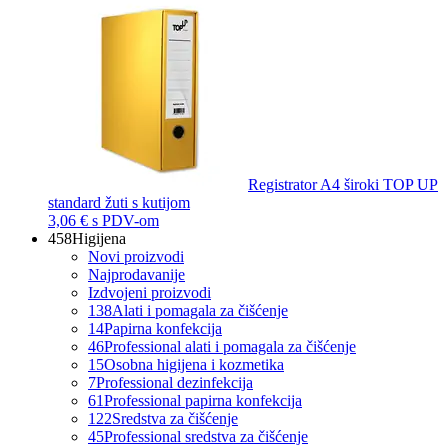
Registrator A4 široki TOP UP
standard žuti s kutijom
3,06 €
s PDV-om
458
Higijena
Novi proizvodi
Najprodavanije
Izdvojeni proizvodi
138
Alati i pomagala za čišćenje
14
Papirna konfekcija
46
Professional alati i pomagala za čišćenje
15
Osobna higijena i kozmetika
7
Professional dezinfekcija
61
Professional papirna konfekcija
122
Sredstva za čišćenje
45
Professional sredstva za čišćenje