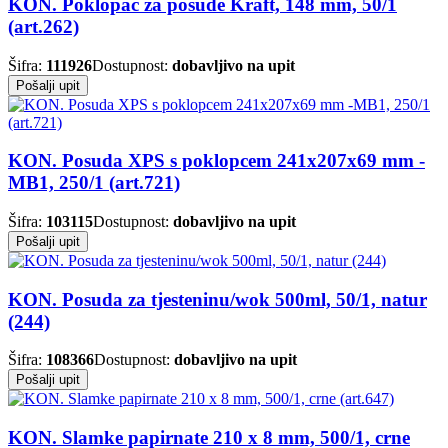
KON. Poklopac za posude Kraft, 148 mm, 50/1
(art.262)
Šifra:
111926
Dostupnost:
dobavljivo na upit
Pošalji upit
KON. Posuda XPS s poklopcem 241x207x69 mm -
MB1, 250/1 (art.721)
Šifra:
103115
Dostupnost:
dobavljivo na upit
Pošalji upit
KON. Posuda za tjesteninu/wok 500ml, 50/1, natur
(244)
Šifra:
108366
Dostupnost:
dobavljivo na upit
Pošalji upit
KON. Slamke papirnate 210 x 8 mm, 500/1, crne