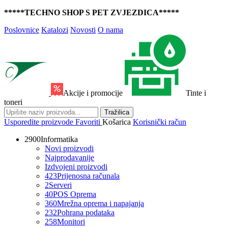
*****TECHNO SHOP S PET ZVJEZDICA*****
Poslovnice
Katalozi
Novosti
O nama
Akcije i promocije
Tinte i
toneri
Tražilica
Usporedite proizvode
Favoriti
Košarica
Korisnički račun
2900
Informatika
Novi proizvodi
Najprodavanije
Izdvojeni proizvodi
423
Prijenosna računala
2
Serveri
40
POS Oprema
360
Mrežna oprema i napajanja
232
Pohrana podataka
258
Monitori