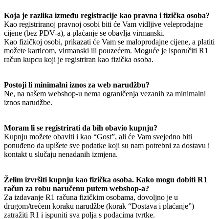
Koja je razlika između registracije kao pravna i fizička osoba?
Kao registriranoj pravnoj osobi biti će Vam vidljive veleprodajne
cijene (bez PDV-a), a plaćanje se obavlja virmanski.
Kao fizičkoj osobi, prikazati će Vam se maloprodajne cijene, a platiti
možete karticom, virmanski ili pouzećem. Moguće je isporučiti R1
račun kupcu koji je registriran kao fizička osoba.
Postoji li minimalni iznos za web narudžbu?
Ne, na našem webshop-u nema ograničenja vezanih za minimalni
iznos narudžbe.
Moram li se registrirati da bih obavio kupnju?
Kupnju možete obaviti i kao “Gost”, ali će Vam svejedno biti
ponuđeno da upišete sve podatke koji su nam potrebni za dostavu i
kontakt u slučaju nenadanih izmjena.
Želim izvršiti kupnju kao fizička osoba. Kako mogu dobiti R1
račun za robu naručenu putem webshop-a?
Za izdavanje R1 računa fizičkim osobama, dovoljno je u
drugom/trećem koraku narudžbe (korak “Dostava i plaćanje”)
zatražiti R1 i ispuniti sva polja s podacima tvrtke.