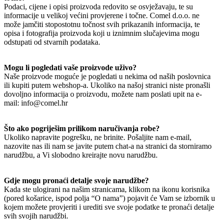
Podaci, cijene i opisi proizvoda redovito se osvježavaju, te su
informacije u velikoj većini provjerene i točne. Comel d.o.o. ne
može jamčiti stopostotnu točnost svih prikazanih informacija, te
opisa i fotografija proizvoda koji u iznimnim slučajevima mogu
odstupati od stvarnih podataka.
Mogu li pogledati vaše proizvode uživo?
Naše proizvode moguće je pogledati u nekima od naših poslovnica
ili kupiti putem webshop-a. Ukoliko na našoj stranici niste pronašli
dovoljno informacija o proizvodu, možete nam poslati upit na e-
mail: info@comel.hr
Što ako pogriješim prilikom naručivanja robe?
Ukoliko napravite pogrešku, ne brinite. Pošaljite nam e-mail,
nazovite nas ili nam se javite putem chat-a na stranici da storniramo
narudžbu, a Vi slobodno kreirajte novu narudžbu.
Gdje mogu pronaći detalje svoje narudžbe?
Kada ste ulogirani na našim stranicama, klikom na ikonu korisnika
(pored košarice, ispod polja “O nama”) pojavit će Vam se izbornik u
kojem možete provjeriti i urediti sve svoje podatke te pronaći detalje
svih svojih narudžbi.