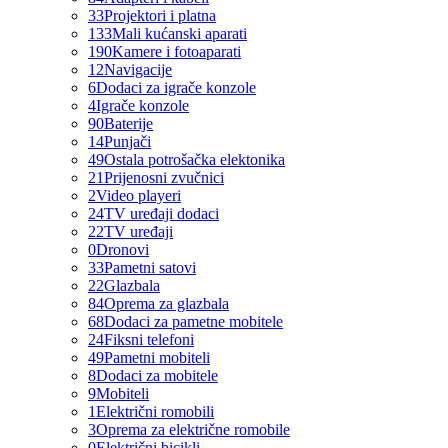
33
Projektori i platna
133
Mali kućanski aparati
190
Kamere i fotoaparati
12
Navigacije
6
Dodaci za igrače konzole
4
Igrače konzole
90
Baterije
14
Punjači
49
Ostala potrošačka elektonika
21
Prijenosni zvučnici
2
Video playeri
24
TV uređaji dodaci
22
TV uređaji
0
Dronovi
33
Pametni satovi
22
Glazbala
84
Oprema za glazbala
68
Dodaci za pametne mobitele
24
Fiksni telefoni
49
Pametni mobiteli
8
Dodaci za mobitele
9
Mobiteli
1
Električni romobili
3
Oprema za električne romobile
0
Električni bicikli