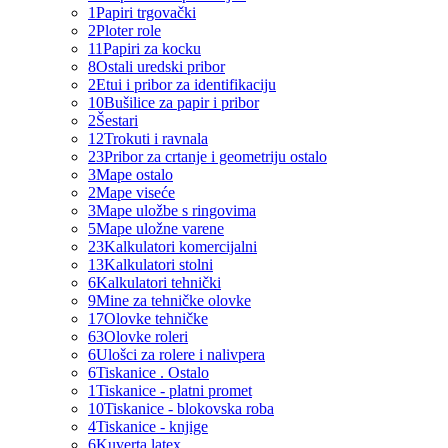
1
Papiri trgovački
2
Ploter role
11
Papiri za kocku
8
Ostali uredski pribor
2
Etui i pribor za identifikaciju
10
Bušilice za papir i pribor
2
Šestari
12
Trokuti i ravnala
23
Pribor za crtanje i geometriju ostalo
3
Mape ostalo
2
Mape viseće
3
Mape uložbe s ringovima
5
Mape uložne varene
23
Kalkulatori komercijalni
13
Kalkulatori stolni
6
Kalkulatori tehnički
9
Mine za tehničke olovke
17
Olovke tehničke
63
Olovke roleri
6
Ulošci za rolere i nalivpera
6
Tiskanice . Ostalo
1
Tiskanice - platni promet
10
Tiskanice - blokovska roba
4
Tiskanice - knjige
6
Kuverta latex