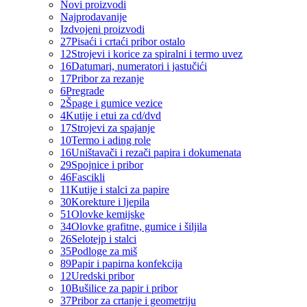
Novi proizvodi
Najprodavanije
Izdvojeni proizvodi
27
Pisaći i crtaći pribor ostalo
12
Strojevi i korice za spiralni i termo uvez
16
Datumari, numeratori i jastučići
17
Pribor za rezanje
6
Pregrade
2
Špage i gumice vezice
4
Kutije i etui za cd/dvd
17
Strojevi za spajanje
10
Termo i ading role
16
Uništavači i rezači papira i dokumenata
29
Spojnice i pribor
46
Fascikli
11
Kutije i stalci za papire
30
Korekture i ljepila
51
Olovke kemijske
34
Olovke grafitne, gumice i šiljila
26
Selotejp i stalci
35
Podloge za miš
89
Papir i papirna konfekcija
12
Uredski pribor
10
Bušilice za papir i pribor
37
Pribor za crtanje i geometriju