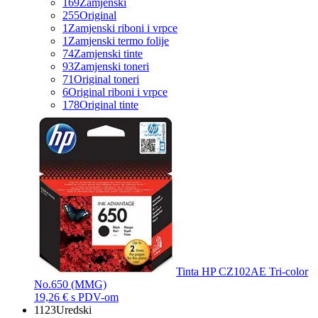
169
Zamjenski
255
Original
1
Zamjenski riboni i vrpce
1
Zamjenski termo folije
74
Zamjenski tinte
93
Zamjenski toneri
71
Original toneri
6
Original riboni i vrpce
178
Original tinte
Tinta HP CZ102AE Tri-color
No.650 (MMG)
19,26 €
s PDV-om
1123
Uredski