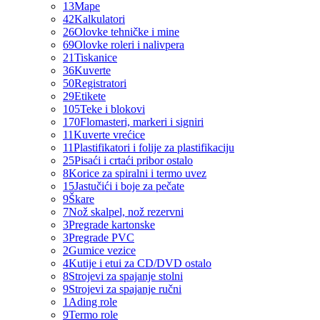
13
Mape
42
Kalkulatori
26
Olovke tehničke i mine
69
Olovke roleri i nalivpera
21
Tiskanice
36
Kuverte
50
Registratori
29
Etikete
105
Teke i blokovi
170
Flomasteri, markeri i signiri
11
Kuverte vrećice
11
Plastifikatori i folije za plastifikaciju
25
Pisaći i crtaći pribor ostalo
8
Korice za spiralni i termo uvez
15
Jastučići i boje za pečate
9
Škare
7
Nož skalpel, nož rezervni
3
Pregrade kartonske
3
Pregrade PVC
2
Gumice vezice
4
Kutije i etui za CD/DVD ostalo
8
Strojevi za spajanje stolni
9
Strojevi za spajanje ručni
1
Ading role
9
Termo role