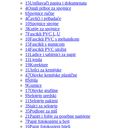
15
Uništavači papira i dokumenata
4
Ostali pribor za spojnice
6
Spojnice ručne
4
Čavlići i pribadaće
10
Spojnice strojne
3
Kutije za spojnice
7
Fascikli PVC L,U
10
Fascikli PVC s mehanikom
15
Fascikli s gumicom
14
Fascikli PVC uložni
11
Ladice i sabirnici za papir
11
Ljepila
19
Korekture
1
Ulošci za kemijske
47
Olovke kemijske plastične
8
Šiljila
9
Gumice
17
Olovke grafitne
9
Selotejp uredski
11
Selotejp pakirni
3
Stalci za selotejp
35
Podloge za miš
21
Papiri i folije za posebne namjene
7
Papir fotokopirni u boji
16
Papir fotokopirni bijeli