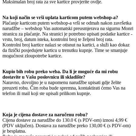
Maksimalan broj rata za sve kartice provjerite ovdje.
Na koji način se vrši uplata karticom putem webshop-a?
Plaćanje karticom putem webshop-a vrši se odmah nakon završetka
narudžbe – webshop Vas automatski preusmjerava na sigurnu Monri
stranicu za plaćanje. Na stranici je potrebno upisati podatke kartice -
vrstu, broj, datum isteka, kontrolni broj te željeni broj rata.
Kontrolni broj kartice nalazi se otisnut na kartici, a služi kao dokaz
da fizički posjedujete karticu u trenutku kupnje. Time se smanjuje
mogućnost zloupotrebe kartice.
Kupio bih robu preko weba. Da li je moguće da mi robu
dostavite u Vašu poslovnicu ili skladište?
Naravno, dovoljno je u napomenu narudžbe upisati gdje želite
preuzeti robu. Čim roba bude spremna, kontaktirati ćemo Vas na
telefon ili mail koji ste upisali prilikom kupnje.
Koja je cijena dostave za naručenu robu?
Cijena dostave za narudžbe do 130.0 € (s PDV-om) iznosi 4,99 €
(PDV uključen). Dostava za narudžbe preko 130,00 € (s PDV-om)
je besplatna.