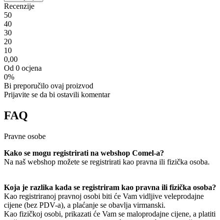
Recenzije
5
0
4
0
3
0
2
0
1
0
0,00
Od 0 ocjena
0%
Bi preporučilo ovaj proizvod
Prijavite se da bi ostavili komentar
FAQ
Pravne osobe
Kako se mogu registrirati na webshop Comel-a?
Na naš webshop možete se registrirati kao pravna ili fizička osoba.
Koja je razlika kada se registriram kao pravna ili fizička osoba?
Kao registriranoj pravnoj osobi biti će Vam vidljive veleprodajne
cijene (bez PDV-a), a plaćanje se obavlja virmanski.
Kao fizičkoj osobi, prikazati će Vam se maloprodajne cijene, a platiti