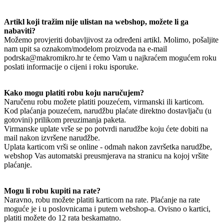
Artikl koji tražim nije ulistan na webshop, možete li ga
nabaviti?
Možemo provjeriti dobavljivost za određeni artikl. Molimo, pošaljite
nam upit sa oznakom/modelom proizvoda na e-mail
podrska@makromikro.hr te ćemo Vam u najkraćem mogućem roku
poslati informacije o cijeni i roku isporuke.
Kako mogu platiti robu koju naručujem?
Naručenu robu možete platiti pouzećem, virmanski ili karticom.
Kod plaćanja pouzećem, narudžbu plaćate direktno dostavljaču (u
gotovini) prilikom preuzimanja paketa.
Virmanske uplate vrše se po potvrdi narudžbe koju ćete dobiti na
mail nakon izvršene narudžbe.
Uplata karticom vrši se online - odmah nakon završetka narudžbe,
webshop Vas automatski preusmjerava na stranicu na kojoj vršite
plaćanje.
Mogu li robu kupiti na rate?
Naravno, robu možete platiti karticom na rate. Plaćanje na rate
moguće je i u poslovnicama i putem webshop-a. Ovisno o kartici,
platiti možete do 12 rata beskamatno.