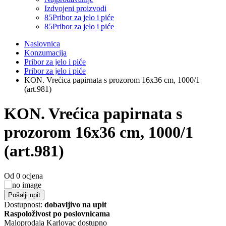
Izdvojeni proizvodi
85
Pribor za jelo i piće
85
Pribor za jelo i piće
Naslovnica
Konzumacija
Pribor za jelo i piće
Pribor za jelo i piće
KON. Vrećica papirnata s prozorom 16x36 cm, 1000/1
(art.981)
KON. Vrećica papirnata s
prozorom 16x36 cm, 1000/1
(art.981)
Od 0 ocjena
Pošalji upit
Dostupnost:
dobavljivo na upit
Raspoloživost po poslovnicama
Maloprodaja Karlovac
dostupno