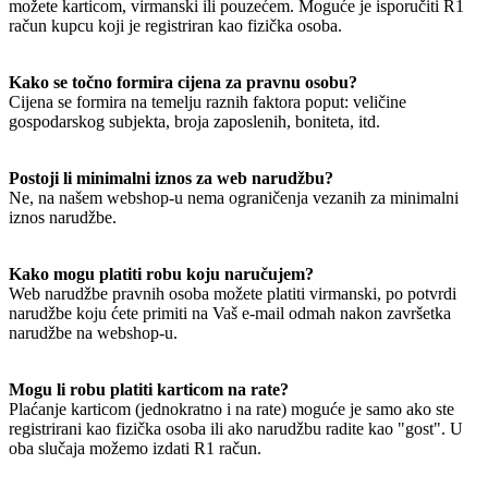
možete karticom, virmanski ili pouzećem. Moguće je isporučiti R1
račun kupcu koji je registriran kao fizička osoba.
Kako se točno formira cijena za pravnu osobu?
Cijena se formira na temelju raznih faktora poput: veličine
gospodarskog subjekta, broja zaposlenih, boniteta, itd.
Postoji li minimalni iznos za web narudžbu?
Ne, na našem webshop-u nema ograničenja vezanih za minimalni
iznos narudžbe.
Kako mogu platiti robu koju naručujem?
Web narudžbe pravnih osoba možete platiti virmanski, po potvrdi
narudžbe koju ćete primiti na Vaš e-mail odmah nakon završetka
narudžbe na webshop-u.
Mogu li robu platiti karticom na rate?
Plaćanje karticom (jednokratno i na rate) moguće je samo ako ste
registrirani kao fizička osoba ili ako narudžbu radite kao "gost". U
oba slučaja možemo izdati R1 račun.