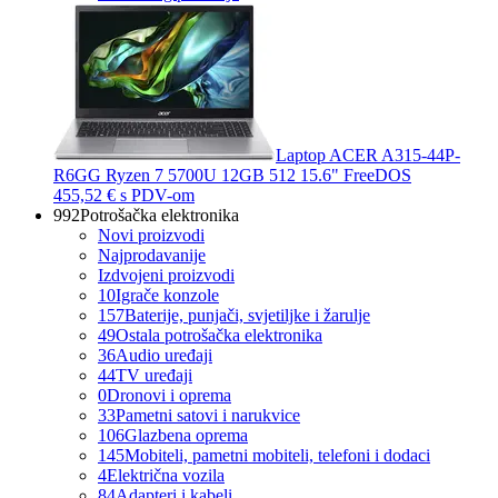
Laptop ACER A315-44P-
R6GG Ryzen 7 5700U 12GB 512 15.6" FreeDOS
455,52 €
s PDV-om
992
Potrošačka elektronika
Novi proizvodi
Najprodavanije
Izdvojeni proizvodi
10
Igrače konzole
157
Baterije, punjači, svjetiljke i žarulje
49
Ostala potrošačka elektronika
36
Audio uređaji
44
TV uređaji
0
Dronovi i oprema
33
Pametni satovi i narukvice
106
Glazbena oprema
145
Mobiteli, pametni mobiteli, telefoni i dodaci
4
Električna vozila
84
Adapteri i kabeli