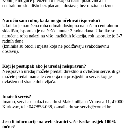
Robu je moguće preuzeti i u nekoj od naših poslovnica ili
centralnom skladištu bez plaćanja dostave, bez obzira na iznos.
Naručio sam robu, kada mogu očekivati isporuku?
Ukoliko je naručena roba odmah dostupna na našem centralnom
skladištu, isporuka je najčešće unutar 2 radna dana. Ukoliko se
naručena roba nalazi na više različitih lokacija, rok isporuke je 3-7
radnih dana.
(Iznimka su otoci i mjesta koja ne podržavaju svakodnevnu
dostavu).
Koji je postupak ako je uređaj neispravan?
Neispravan uređaj možete predati direktno u ovlašteni servis ili ga
možete predati nama te ćemo ga mi prosljediti u servis koji je
ovlašten od strane dobavljača.
Imate li servis?
Imamo, servis se nalazi na adresi Maksimilijana Vrhovca 11, 47000
Karlovac, tel.: 047/858-038, e-mail adresa: servis@comel.hr
Jesu li informacije na web stranici vaše tvrtke uvijek 100%
točne?