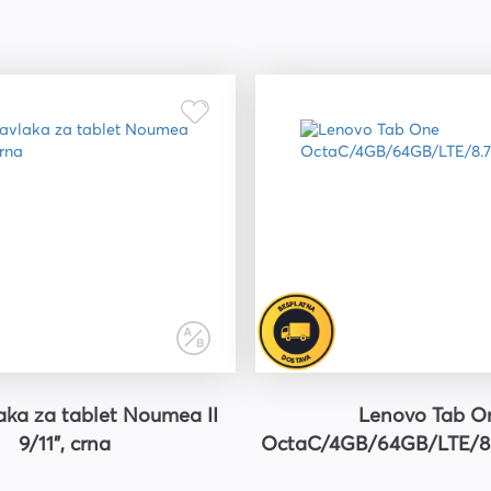
aka za tablet Noumea II
Lenovo Tab O
9/11", crna
OctaC/4GB/64GB/LTE/8.