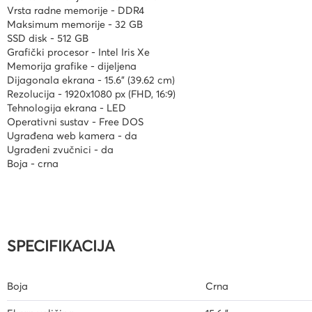
Vrsta radne memorije - DDR4
Kuverte vrećice
Maksimum memorije - 32 GB
SSD disk - 512 GB
Plastifikatori i folije za
Grafički procesor - Intel Iris Xe
plastifikaciju
Memorija grafike - dijeljena
Dijagonala ekrana - 15.6" (39.62 cm)
Rezolucija - 1920x1080 px (FHD, 16:9)
Tehnologija ekrana - LED
Operativni sustav - Free DOS
Ugrađena web kamera - da
Ugrađeni zvučnici - da
Boja - crna
SPECIFIKACIJA
Boja
Crna