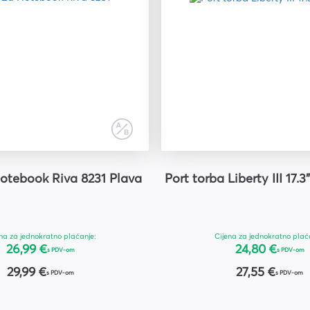
otebook Riva 8231 Plava
Port torba Liberty III 17.3
na za jednokratno plaćanje:
Cijena za jednokratno plać
26,99 €
24,80 €
s PDV-om
s PDV-om
29,99 €
27,55 €
s PDV-om
s PDV-om