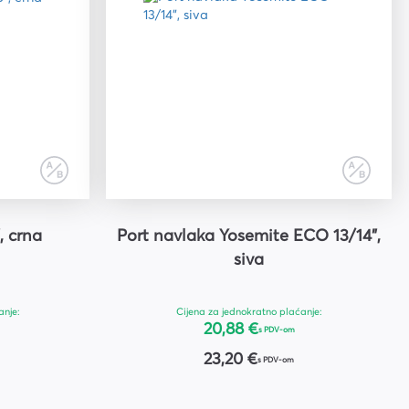
", crna
Port navlaka Yosemite ECO 13/14",
siva
anje:
Cijena za jednokratno plaćanje:
20,88 €
s PDV-om
23,20 €
s PDV-om