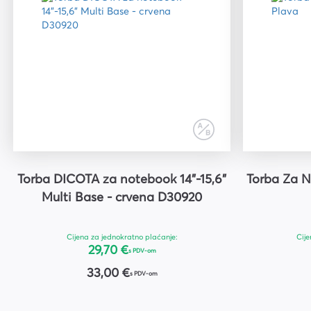
Torba DICOTA za notebook 14"-15,6"
Torba Za N
Multi Base - crvena D30920
Cijena za jednokratno plaćanje:
Cije
29,70 €
s PDV-om
33,00 €
s PDV-om