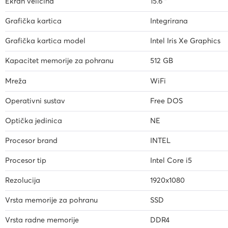
Ekran veličina
15.6 "
Grafička kartica
Integrirana
Grafička kartica model
Intel Iris Xe Graphics
Kapacitet memorije za pohranu
512 GB
Mreža
WiFi
Operativni sustav
Free DOS
Optička jedinica
NE
Procesor brand
INTEL
Procesor tip
Intel Core i5
Rezolucija
1920x1080
Vrsta memorije za pohranu
SSD
Vrsta radne memorije
DDR4