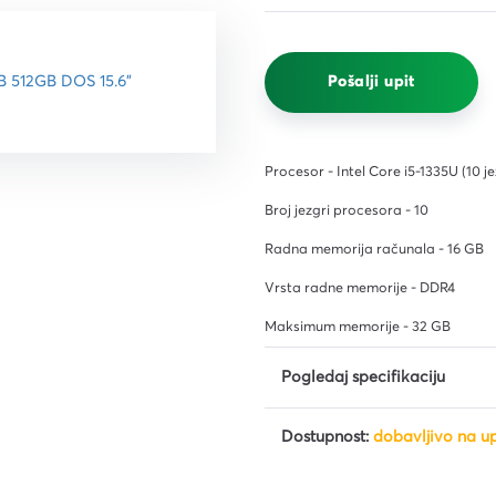
čišćenje
i,
Pošalji upit
ena i
 i
Procesor - Intel Core i5-1335U (10 j
Broj jezgri procesora - 10
Radna memorija računala - 16 GB
Vrsta radne memorije - DDR4
Maksimum memorije - 32 GB
iljila
Pogledaj specifikaciju
Dostupnost:
dobavljivo na up
a