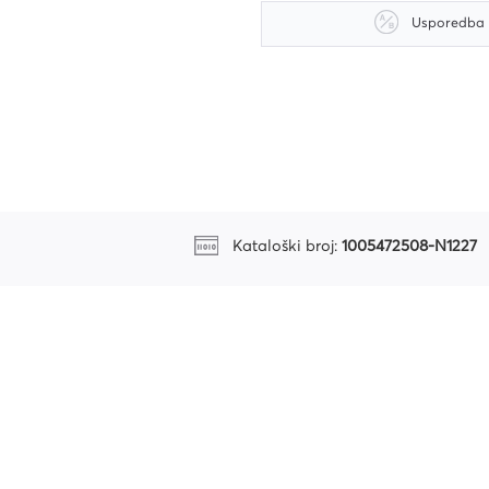
Usporedba
riju
Kataloški broj:
1005472508-N1227
ri