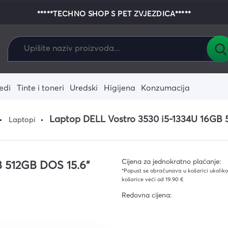
*****TECHNO SHOP S PET ZVJEZDICA*****
edi
Tinte i toneri
Uredski
Higijena
Konzumacija
alo
enje
e-readeri
Dodaci za igrače
Fotoaparati
Zamjenski riboni i vrpce
Pisaći i crtaći pribor
Krpe i spužve
Pribor za jelo i piće
Tableti
Igrače konzol
Zamjenski term
Kolica i kante
Laptop DELL Vostro 3530 i5-1334U 16GB 
Laptopi
konzole
ostalo
 i žarulje
ni i termo
Laptopi
Zamjenski tinte
Vreće za smeće
Grafički tablet
Zamjenski ton
Ostali alati i
onika
agala za
Dodaci za tablete
Podovi i stakla
Dodaci za la
Rukavice
stučići
Cijena za jednokratno plaćanje:
 512GB DOS 15.6"
ja
*Popust se obračunava u košarici ukoliko 
ika
košarice veći od 19.90 €
Redovna cijena:
ekcija
ce