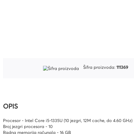
Uredski pribor
Bušilice za papir i pribor
Pribor za crtanje i geomet
Mape
Kalkulatori
Olovke tehničke i mine
Šifra proizvoda:
111369
Olovke roleri i nalivpera
Tiskanice
Kuverte
Registratori
OPIS
Etikete
Procesor - Intel Core i5-1335U (10 jezgri, 12M cache, do 4.60 GHz)
Teke i blokovi
Broj jezgri procesora - 10
Flomasteri, markeri i signi
Radna memorija računala - 16 GB