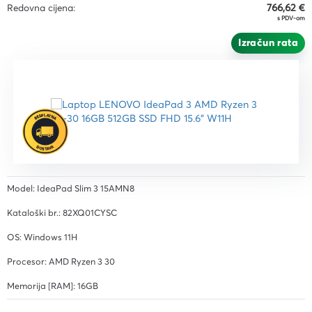
Redovna cijena:
766,62 €
s PDV-om
Izračun rata
Model: IdeaPad Slim 3 15AMN8
Kataloški br.: 82XQ01CYSC
OS: Windows 11H
Procesor: AMD Ryzen 3 30
Memorija [RAM]: 16GB