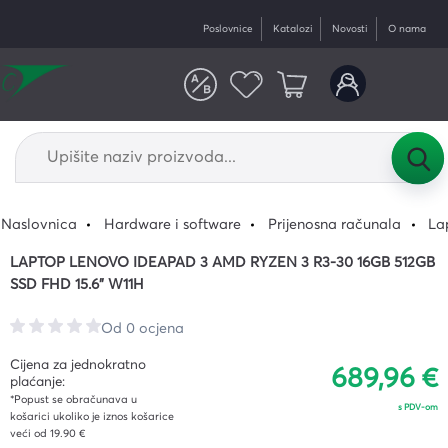
Poslovnice
Katalozi
Novosti
O nama
Naslovnica
Hardware i software
Prijenosna računala
La
LAPTOP LENOVO IDEAPAD 3 AMD RYZEN 3 R3-30 16GB 512GB
SSD FHD 15.6" W11H
Od 0 ocjena
Cijena za jednokratno
689,96 €
plaćanje:
*Popust se obračunava u
s PDV-om
košarici ukoliko je iznos košarice
veći od 19.90 €