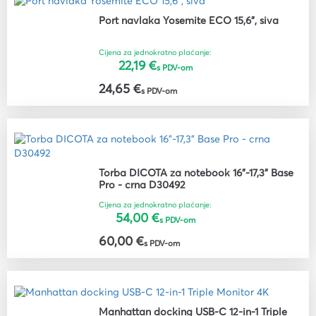
Port navlaka Yosemite ECO 15,6", siva
Cijena za jednokratno plaćanje:
22,19 €
s PDV-om
24,65 €
s PDV-om
Torba DICOTA za notebook 16"-17,3" Base
Pro - crna D30492
Cijena za jednokratno plaćanje:
54,00 €
s PDV-om
60,00 €
s PDV-om
Manhattan docking USB-C 12-in-1 Triple