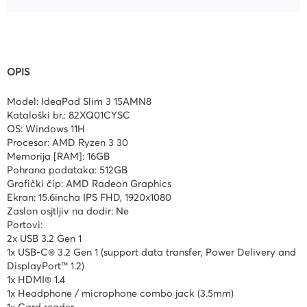
OPIS
Model: IdeaPad Slim 3 15AMN8
Kataloški br.: 82XQ01CYSC
OS: Windows 11H
Procesor: AMD Ryzen 3 30
Memorija [RAM]: 16GB
Pohrana podataka: 512GB
Grafički čip: AMD Radeon Graphics
Ekran: 15.6incha IPS FHD, 1920x1080
Zaslon osjtljiv na dodir: Ne
Portovi:
2x USB 3.2 Gen 1
1x USB-C® 3.2 Gen 1 (support data transfer, Power Delivery and
DisplayPort™ 1.2)
1x HDMI® 1.4
1x Headphone / microphone combo jack (3.5mm)