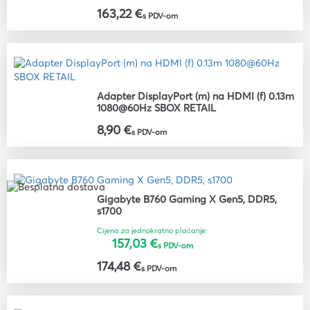
163,22 €
s PDV-om
Adapter DisplayPort (m) na HDMI (f) 0.13m
1080@60Hz SBOX RETAIL
8,90 €
s PDV-om
Gigabyte B760 Gaming X Gen5, DDR5,
s1700
Cijena za jednokratno plaćanje:
157,03 €
s PDV-om
174,48 €
s PDV-om