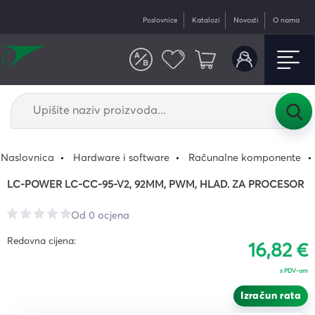
Poslovnice
Katalozi
Novosti
O nama
Naslovnica
Hardware i software
Računalne komponente
LC-POWER LC-CC-95-V2, 92MM, PWM, HLAD. ZA PROCESOR
Od 0 ocjena
Redovna cijena:
16,82 €
s PDV-om
Izračun rata