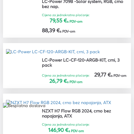
LC-Power 709B -Solar system, RGB, crno
bez nap.
Cijena za jednokratno plaćanje:
79,55 €
s PDV-om
88,39 €
s PDV-om
LC-Power LC-CF-120-ARGB-KIT, crni, 3
pack
29,77 €
Cijena za jednokratno plaćanje:
s PDV-om
26,79 €
s PDV-om
NZXT H7 Flow RGB 2024, crno bez
napajanja, ATX
Cijena za jednokratno plaćanje:
146,90 €
s PDV-om