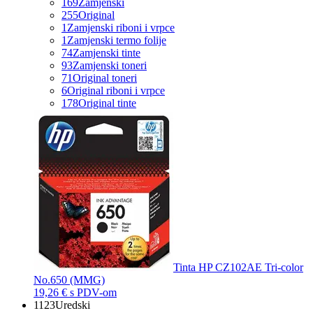
169
Zamjenski
255
Original
1
Zamjenski riboni i vrpce
1
Zamjenski termo folije
74
Zamjenski tinte
93
Zamjenski toneri
71
Original toneri
6
Original riboni i vrpce
178
Original tinte
Tinta HP CZ102AE Tri-color
No.650 (MMG)
19,26 €
s PDV-om
1123
Uredski