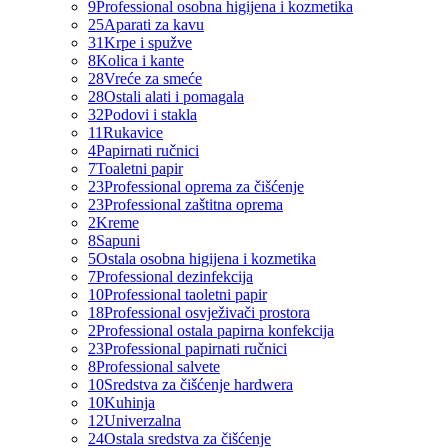
9
Professional osobna higijena i kozmetika
25
Aparati za kavu
31
Krpe i spužve
8
Kolica i kante
28
Vreće za smeće
28
Ostali alati i pomagala
32
Podovi i stakla
11
Rukavice
4
Papirnati ručnici
7
Toaletni papir
23
Professional oprema za čišćenje
23
Professional zaštitna oprema
2
Kreme
8
Sapuni
5
Ostala osobna higijena i kozmetika
7
Professional dezinfekcija
10
Professional taoletni papir
18
Professional osvježivači prostora
2
Professional ostala papirna konfekcija
23
Professional papirnati ručnici
8
Professional salvete
10
Sredstva za čišćenje hardwera
10
Kuhinja
12
Univerzalna
24
Ostala sredstva za čišćenje