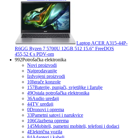
Laptop ACER A315-44P-
R6GG Ryzen 7 5700U 12GB 512 15.6" FreeDOS
455,52 €
s PDV-om
992
Potrošačka elektronika
Novi proizvodi
Najprodavanije
Izdvojeni proizvodi
10
Igrače konzole
157
Baterije, punjači, svjetiljke i žarulje
49
Ostala potrošačka elektronika
36
Audio uređaji
44
TV uređaji
0
Dronovi i oprema
33
Pametni satovi i narukvice
106
Glazbena oprema
145
Mobiteli, pametni mobiteli, telefoni i dodaci
4
Električna vozila
84
Adapteri i kabeli