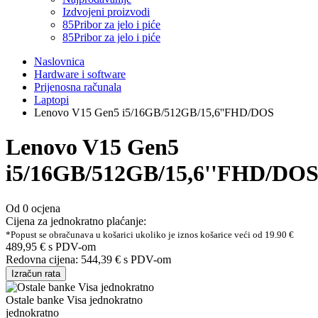
Izdvojeni proizvodi
85
Pribor za jelo i piće
85
Pribor za jelo i piće
Naslovnica
Hardware i software
Prijenosna računala
Laptopi
Lenovo V15 Gen5 i5/16GB/512GB/15,6''FHD/DOS
Lenovo V15 Gen5
i5/16GB/512GB/15,6''FHD/DO
Od 0 ocjena
Cijena za jednokratno plaćanje:
*Popust se obračunava u košarici ukoliko je iznos košarice veći od 19.90 €
489,95 €
s PDV-om
Redovna cijena:
544,39 €
s PDV-om
Izračun rata
Ostale banke Visa jednokratno
jednokratno