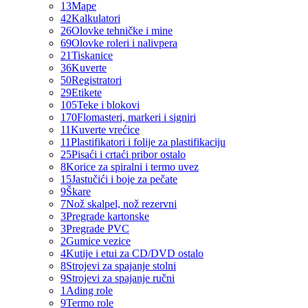
13
Mape
42
Kalkulatori
26
Olovke tehničke i mine
69
Olovke roleri i nalivpera
21
Tiskanice
36
Kuverte
50
Registratori
29
Etikete
105
Teke i blokovi
170
Flomasteri, markeri i signiri
11
Kuverte vrećice
11
Plastifikatori i folije za plastifikaciju
25
Pisaći i crtaći pribor ostalo
8
Korice za spiralni i termo uvez
15
Jastučići i boje za pečate
9
Škare
7
Nož skalpel, nož rezervni
3
Pregrade kartonske
3
Pregrade PVC
2
Gumice vezice
4
Kutije i etui za CD/DVD ostalo
8
Strojevi za spajanje stolni
9
Strojevi za spajanje ručni
1
Ading role
9
Termo role