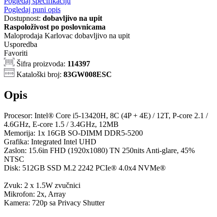
Pogledaj specifikaciju
Pogledaj puni opis
Dostupnost:
dobavljivo na upit
Raspoloživost po poslovnicama
Maloprodaja Karlovac
dobavljivo na upit
Usporedba
Favoriti
Šifra proizvoda:
114397
Kataloški broj:
83GW008ESC
Opis
Procesor: Intel® Core i5-13420H, 8C (4P + 4E) / 12T, P-core 2.1 /
4.6GHz, E-core 1.5 / 3.4GHz, 12MB
Memorija: 1x 16GB SO-DIMM DDR5-5200
Grafika: Integrated Intel UHD
Zaslon: 15.6in FHD (1920x1080) TN 250nits Anti-glare, 45%
NTSC
Disk: 512GB SSD M.2 2242 PCIe® 4.0x4 NVMe®
Zvuk: 2 x 1.5W zvučnici
Mikrofon: 2x, Array
Kamera: 720p sa Privacy Shutter