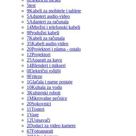
5
test
9
Kabeli za mobitele i tablete
5
Adapteri audio-video
5
Adapteri za računala
14
Mrežni i telefonski kabeli
9
Produžni kabeli
7
Kabeli za računala
35
Kabeli audio-video
20
Projektori i platna - ostalo
12
Projektori
25
Aparati za kavu
14
Blenderi i mikseri
0
Električni roštilji
9
Friteze
1
Glačala i parne postaje
10
Kuhala za vodu
3
Kuhinjski roboti
1
Mikrovalne pećnice
20
Sokovnici
11
Tosteri
1
Vage
12
Usisavači
2
Dodaci za video kamere
67
Fotoaparati