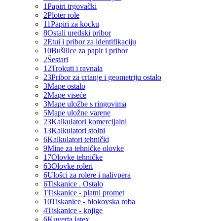
1
Papiri trgovački
2
Ploter role
11
Papiri za kocku
8
Ostali uredski pribor
2
Etui i pribor za identifikaciju
10
Bušilice za papir i pribor
2
Šestari
12
Trokuti i ravnala
23
Pribor za crtanje i geometriju ostalo
3
Mape ostalo
2
Mape viseće
3
Mape uložbe s ringovima
5
Mape uložne varene
23
Kalkulatori komercijalni
13
Kalkulatori stolni
6
Kalkulatori tehnički
9
Mine za tehničke olovke
17
Olovke tehničke
63
Olovke roleri
6
Ulošci za rolere i nalivpera
6
Tiskanice . Ostalo
1
Tiskanice - platni promet
10
Tiskanice - blokovska roba
4
Tiskanice - knjige
6
Kuverta latex