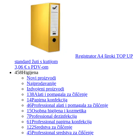
Registrator A4 široki TOP UP
standard žuti s kutijom
3,06 €
s PDV-om
458
Higijena
Novi proizvodi
Najprodavanije
Izdvojeni proizvodi
138
Alati i pomagala za čišćenje
14
Papirna konfekcija
46
Professional alati i pomagala za čišćenje
15
Osobna higijena i kozmetika
7
Professional dezinfekcija
61
Professional papirna konfekcija
122
Sredstva za čišćenje
45
Professional sredstva za čišćenje