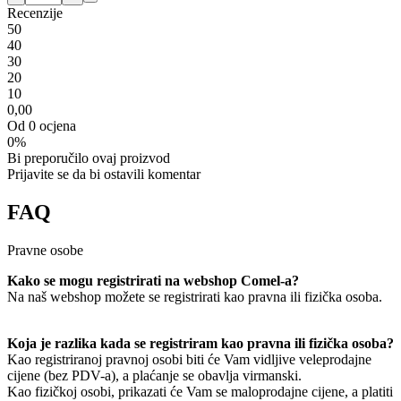
Recenzije
5
0
4
0
3
0
2
0
1
0
0,00
Od 0 ocjena
0%
Bi preporučilo ovaj proizvod
Prijavite se da bi ostavili komentar
FAQ
Pravne osobe
Kako se mogu registrirati na webshop Comel-a?
Na naš webshop možete se registrirati kao pravna ili fizička osoba.
Koja je razlika kada se registriram kao pravna ili fizička osoba?
Kao registriranoj pravnoj osobi biti će Vam vidljive veleprodajne
cijene (bez PDV-a), a plaćanje se obavlja virmanski.
Kao fizičkoj osobi, prikazati će Vam se maloprodajne cijene, a platiti