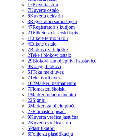
17
Kuverta strip
7
Kuverte ostalo
6
Kuverta dekstrin
3
Registratori samostojeći
47
Registratori s kutijom
21
Etikete za laserski ispis
1
Etikete termo u roli
4
Etikete ostalo
7
Blokovi za bilješke
2
Teke i blokovi ostalo
29
Blokovi samoljepljivi i zastavice
9
Kolegij blokovi
51
Teka meki uvez
7
Teka tvrdi uvez
102
Markeri permanentni
7
Flomasteri školski
1
Markeri nepermanentni
22
Signiri
3
Markeri za bijelu ploču
27
Flomasteri pisaći
9
Kuverta vrećica jastučna
2
Kuverta vrećica strip
5
Plastifikatori
6
Folije za plastifikaciju