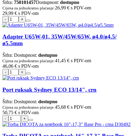
Šifra:
750101457
Dostupnost:
dostupno
26,99 €
s PDV-om
Cijena za jednokratno plaćanje:
29,99 €
s PDV-om
Adapter U65W-01, 35W/45W/65W, ø4.0/ø4.5/
ø5.5mm
Šifra:
Dostupnost:
dostupno
41,45 €
s PDV-om
Cijena za jednokratno plaćanje:
46,06 €
s PDV-om
Port ruksak Sydney ECO 13/14", crn
Šifra:
Dostupnost:
dostupno
45,68 €
s PDV-om
Cijena za jednokratno plaćanje:
50,75 €
s PDV-om
Torba DICOTA za notebook 16"-17,3" Base Pro -