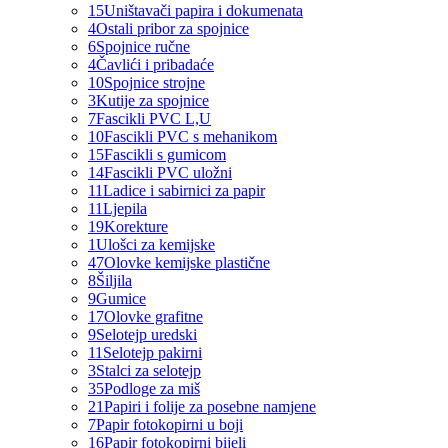
15
Uništavači papira i dokumenata
4
Ostali pribor za spojnice
6
Spojnice ručne
4
Čavlići i pribadaće
10
Spojnice strojne
3
Kutije za spojnice
7
Fascikli PVC L,U
10
Fascikli PVC s mehanikom
15
Fascikli s gumicom
14
Fascikli PVC uložni
11
Ladice i sabirnici za papir
11
Ljepila
19
Korekture
1
Ulošci za kemijske
47
Olovke kemijske plastične
8
Šiljila
9
Gumice
17
Olovke grafitne
9
Selotejp uredski
11
Selotejp pakirni
3
Stalci za selotejp
35
Podloge za miš
21
Papiri i folije za posebne namjene
7
Papir fotokopirni u boji
16
Papir fotokopirni bijeli