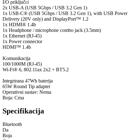
I/O priključci
2x USB-A (USB 5Gbps / USB 3.2 Gen 1)
1x USB-C® (USB 5Gbps / USB 3.2 Gen 1), with USB Power
Delivery (20V only) and DisplayPort™ 1.2
1x HDMI® 1.4b
1x Headphone / microphone combo jack (3.5mm)
1x Ethernet (RJ-45)
1x Power connector
HDMI™ 1.4b
Komunikacija
100/1000M (RJ-45)
Wi-Fi® 6, 802.11ax 2x2 + BT5.2
Integrirana 47Wh baterija
65W Round Tip adapter
Operativni sustav: Nema
Boja: Crna
Specifikacija
Bluetooth
Da
Boja