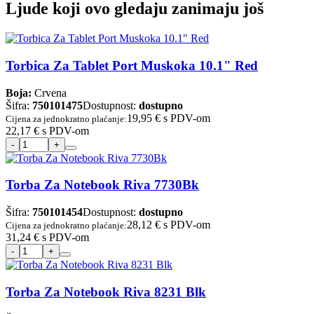
Ljude koji ovo gledaju zanimaju još
Torbica Za Tablet Port Muskoka 10.1" Red
Boja:
Crvena
Šifra:
750101475
Dostupnost:
dostupno
19,95 €
s PDV-om
Cijena za jednokratno plaćanje:
22,17 €
s PDV-om
Torba Za Notebook Riva 7730Bk
Šifra:
750101454
Dostupnost:
dostupno
28,12 €
s PDV-om
Cijena za jednokratno plaćanje:
31,24 €
s PDV-om
Torba Za Notebook Riva 8231 Blk