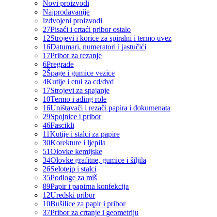
Novi proizvodi
Najprodavanije
Izdvojeni proizvodi
27
Pisaći i crtaći pribor ostalo
12
Strojevi i korice za spiralni i termo uvez
16
Datumari, numeratori i jastučići
17
Pribor za rezanje
6
Pregrade
2
Špage i gumice vezice
4
Kutije i etui za cd/dvd
17
Strojevi za spajanje
10
Termo i ading role
16
Uništavači i rezači papira i dokumenata
29
Spojnice i pribor
46
Fascikli
11
Kutije i stalci za papire
30
Korekture i ljepila
51
Olovke kemijske
34
Olovke grafitne, gumice i šiljila
26
Selotejp i stalci
35
Podloge za miš
89
Papir i papirna konfekcija
12
Uredski pribor
10
Bušilice za papir i pribor
37
Pribor za crtanje i geometriju