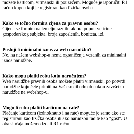
možete karticom, virmanski ili pouzećem. Moguće je isporučiti R1
račun kupcu koji je registriran kao fizička osoba.
Kako se točno formira cijena za pravnu osobu?
Cijena se formira na temelju raznih faktora poput: veličine
gospodarskog subjekta, broja zaposlenih, boniteta, itd.
Postoji li minimalni iznos za web narudžbu?
Ne, na našem webshop-u nema ograničenja vezanih za minimalni
iznos narudžbe.
Kako mogu platiti robu koju naručujem?
Web narudžbe pravnih osoba možete platiti virmanski, po potvrdi
narudžbe koju ćete primiti na Vaš e-mail odmah nakon završetka
narudžbe na webshop-u.
Mogu li robu platiti karticom na rate?
Plaćanje karticom (jednokratno i na rate) moguće je samo ako ste
registrirani kao fizička osoba ili ako narudžbu radite kao "gost". U
oba slučaja možemo izdati R1 račun.