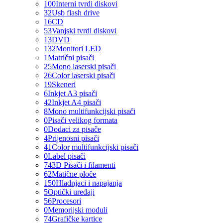
100
Interni tvrdi diskovi
32
Usb flash drive
16
CD
53
Vanjski tvrdi diskovi
13
DVD
132
Monitori LED
1
Matrični pisači
25
Mono laserski pisači
26
Color laserski pisači
19
Skeneri
6
Inkjet A3 pisači
42
Inkjet A4 pisači
8
Mono multifunkcijski pisači
0
Pisači velikog formata
0
Dodaci za pisače
4
Prijenosni pisači
41
Color multifunkcijski pisači
0
Label pisači
74
3D Pisači i filamenti
62
Matične ploče
150
Hladnjaci i napajanja
5
Optički uređaji
56
Procesori
0
Memorijski moduli
74
Grafičke kartice