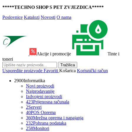
*****TECHNO SHOP S PET ZVJEZDICA*****
Poslovnice
Katalozi
Novosti
O nama
Akcije i promocije
Tinte i
toneri
Tražilica
Usporedite proizvode
Favoriti
Košarica
Korisnički račun
2900
Informatika
Novi proizvodi
Najprodavanije
Izdvojeni proizvodi
423
Prijenosna računala
2
Serveri
40
POS Oprema
360
Mrežna oprema i napajanja
232
Pohrana podataka
258
Monitori