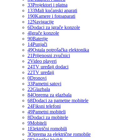
33
Projektori i platna
133
Mali kućanski aparati
190
Kamere i fotoaparati
12
Navigacije
6
Dodaci za igrače konzole
4
Igrače konzole
90
Baterije
14
Punjači
49
Ostala potrošačka elektonika
21
Prijenosni zvučnici
2
Video playeri
24
TV uređaji dodaci
22
TV uređaji
0
Dronovi
33
Pametni satovi
22
Glazbala
84
Oprema za glazbala
68
Dodaci za pametne mobitele
24
Fiksni telefoni
49
Pametni mobiteli
8
Dodaci za mobitele
9
Mobiteli
1
Električni romobili
3
Oprema za električne romobile
0
Električni bicikli