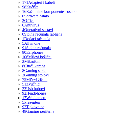
171
Adapteri i kabeli
98
Kućišta
16
Računalne komponente - ostalo
0
Software ostalo
2
Office
6
Antivirus
4
Operativni sustavi
0
Stolna računala rabljena
1
Dodaci računala
5
All in one
91
Stolna računala
80
Earphones
106
Miševi bežični
2
Mikrofoni
8
Čitači kartica
8
Gaming stolci
2
Gaming stolovi
75
Miševi žičani
51
Zvučnici
23
Usb hubovi
92
Headphones
17
Web kamere
5
Prezenteri
92
Tipkovnice
48
Gaming periferija