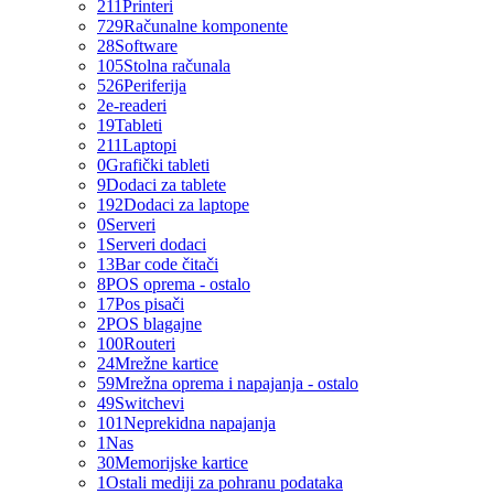
211
Printeri
729
Računalne komponente
28
Software
105
Stolna računala
526
Periferija
2
e-readeri
19
Tableti
211
Laptopi
0
Grafički tableti
9
Dodaci za tablete
192
Dodaci za laptope
0
Serveri
1
Serveri dodaci
13
Bar code čitači
8
POS oprema - ostalo
17
Pos pisači
2
POS blagajne
100
Routeri
24
Mrežne kartice
59
Mrežna oprema i napajanja - ostalo
49
Switchevi
101
Neprekidna napajanja
1
Nas
30
Memorijske kartice
1
Ostali mediji za pohranu podataka