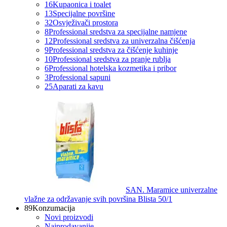
16
Kupaonica i toalet
13
Specijalne površine
32
Osvježivači prostora
8
Professional sredstva za specijalne namjene
12
Professional sredstva za univerzalna čišćenja
9
Professional sredstva za čišćenje kuhinje
10
Professional sredstva za pranje rublja
6
Professional hotelska kozmetika i pribor
3
Professional sapuni
25
Aparati za kavu
SAN. Maramice univerzalne
vlažne za održavanje svih površina Blista 50/1
89
Konzumacija
Novi proizvodi
Najprodavanije