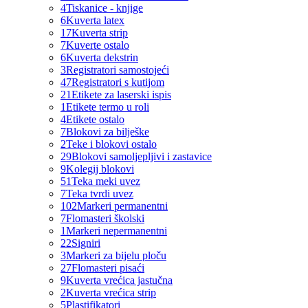
4
Tiskanice - knjige
6
Kuverta latex
17
Kuverta strip
7
Kuverte ostalo
6
Kuverta dekstrin
3
Registratori samostojeći
47
Registratori s kutijom
21
Etikete za laserski ispis
1
Etikete termo u roli
4
Etikete ostalo
7
Blokovi za bilješke
2
Teke i blokovi ostalo
29
Blokovi samoljepljivi i zastavice
9
Kolegij blokovi
51
Teka meki uvez
7
Teka tvrdi uvez
102
Markeri permanentni
7
Flomasteri školski
1
Markeri nepermanentni
22
Signiri
3
Markeri za bijelu ploču
27
Flomasteri pisaći
9
Kuverta vrećica jastučna
2
Kuverta vrećica strip
5
Plastifikatori