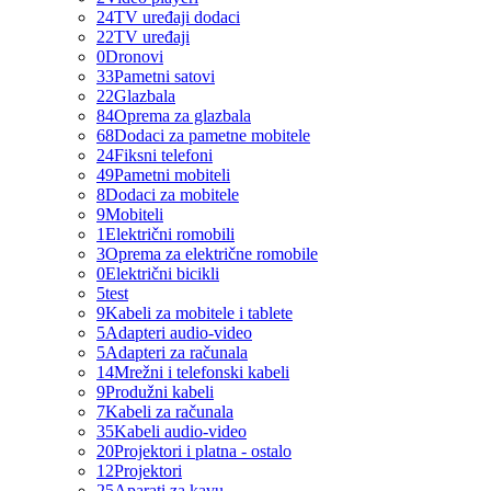
24
TV uređaji dodaci
22
TV uređaji
0
Dronovi
33
Pametni satovi
22
Glazbala
84
Oprema za glazbala
68
Dodaci za pametne mobitele
24
Fiksni telefoni
49
Pametni mobiteli
8
Dodaci za mobitele
9
Mobiteli
1
Električni romobili
3
Oprema za električne romobile
0
Električni bicikli
5
test
9
Kabeli za mobitele i tablete
5
Adapteri audio-video
5
Adapteri za računala
14
Mrežni i telefonski kabeli
9
Produžni kabeli
7
Kabeli za računala
35
Kabeli audio-video
20
Projektori i platna - ostalo
12
Projektori
25
Aparati za kavu