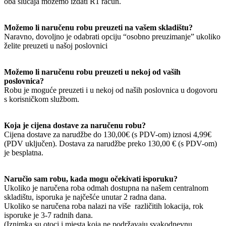
oba slučaja možemo izdati R1 račun.
Možemo li naručenu robu preuzeti na vašem skladištu?
Naravno, dovoljno je odabrati opciju “osobno preuzimanje” ukoliko
želite preuzeti u našoj poslovnici
Možemo li naručenu robu preuzeti u nekoj od vaših
poslovnica?
Robu je moguće preuzeti i u nekoj od naših poslovnica u dogovoru
s korisničkom službom.
Koja je cijena dostave za naručenu robu?
Cijena dostave za narudžbe do 130,00€ (s PDV-om) iznosi 4,99€
(PDV uključen). Dostava za narudžbe preko 130,00 € (s PDV-om)
je besplatna.
Naručio sam robu, kada mogu očekivati isporuku?
Ukoliko je naručena roba odmah dostupna na našem centralnom
skladištu, isporuka je najčešće unutar 2 radna dana.
Ukoliko se naručena roba nalazi na više različitih lokacija, rok
isporuke je 3-7 radnih dana.
(Iznimka su otoci i mjesta koja ne podržavaju svakodnevnu