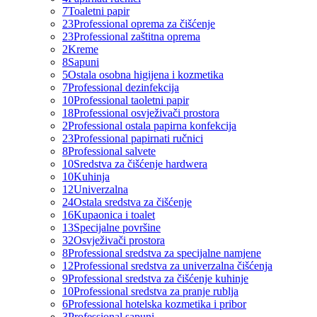
7
Toaletni papir
23
Professional oprema za čišćenje
23
Professional zaštitna oprema
2
Kreme
8
Sapuni
5
Ostala osobna higijena i kozmetika
7
Professional dezinfekcija
10
Professional taoletni papir
18
Professional osvježivači prostora
2
Professional ostala papirna konfekcija
23
Professional papirnati ručnici
8
Professional salvete
10
Sredstva za čišćenje hardwera
10
Kuhinja
12
Univerzalna
24
Ostala sredstva za čišćenje
16
Kupaonica i toalet
13
Specijalne površine
32
Osvježivači prostora
8
Professional sredstva za specijalne namjene
12
Professional sredstva za univerzalna čišćenja
9
Professional sredstva za čišćenje kuhinje
10
Professional sredstva za pranje rublja
6
Professional hotelska kozmetika i pribor
3
Professional sapuni