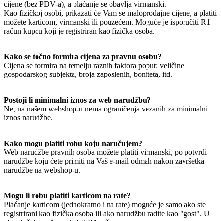
cijene (bez PDV-a), a plaćanje se obavlja virmanski.
Kao fizičkoj osobi, prikazati će Vam se maloprodajne cijene, a platiti
možete karticom, virmanski ili pouzećem. Moguće je isporučiti R1
račun kupcu koji je registriran kao fizička osoba.
Kako se točno formira cijena za pravnu osobu?
Cijena se formira na temelju raznih faktora poput: veličine
gospodarskog subjekta, broja zaposlenih, boniteta, itd.
Postoji li minimalni iznos za web narudžbu?
Ne, na našem webshop-u nema ograničenja vezanih za minimalni
iznos narudžbe.
Kako mogu platiti robu koju naručujem?
Web narudžbe pravnih osoba možete platiti virmanski, po potvrdi
narudžbe koju ćete primiti na Vaš e-mail odmah nakon završetka
narudžbe na webshop-u.
Mogu li robu platiti karticom na rate?
Plaćanje karticom (jednokratno i na rate) moguće je samo ako ste
registrirani kao fizička osoba ili ako narudžbu radite kao "gost". U