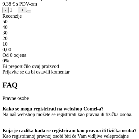
9,38 €
s PDV-om
Recenzije
5
0
4
0
3
0
2
0
1
0
0,00
Od 0 ocjena
0%
Bi preporučilo ovaj proizvod
Prijavite se da bi ostavili komentar
FAQ
Pravne osobe
Kako se mogu registrirati na webshop Comel-a?
Na naš webshop možete se registrirati kao pravna ili fizička osoba.
Koja je razlika kada se registriram kao pravna ili fizička osoba?
Kao registriranoj pravnoj osobi biti će Vam vidljive veleprodajne