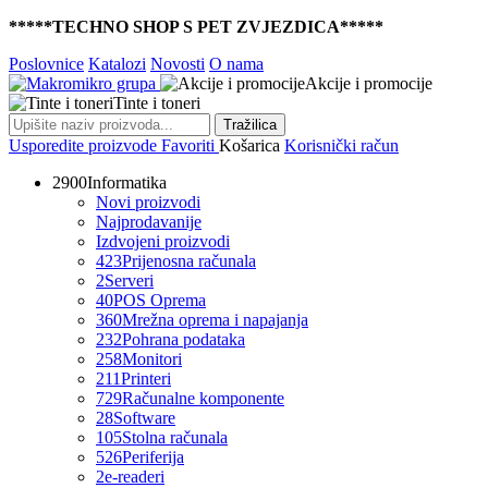
*****TECHNO SHOP S PET ZVJEZDICA*****
Poslovnice
Katalozi
Novosti
O nama
Akcije i promocije
Tinte i toneri
Tražilica
Usporedite proizvode
Favoriti
Košarica
Korisnički račun
2900
Informatika
Novi proizvodi
Najprodavanije
Izdvojeni proizvodi
423
Prijenosna računala
2
Serveri
40
POS Oprema
360
Mrežna oprema i napajanja
232
Pohrana podataka
258
Monitori
211
Printeri
729
Računalne komponente
28
Software
105
Stolna računala
526
Periferija
2
e-readeri