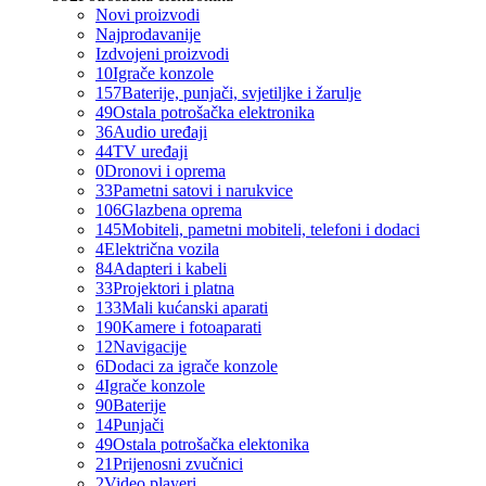
Novi proizvodi
Najprodavanije
Izdvojeni proizvodi
10
Igrače konzole
157
Baterije, punjači, svjetiljke i žarulje
49
Ostala potrošačka elektronika
36
Audio uređaji
44
TV uređaji
0
Dronovi i oprema
33
Pametni satovi i narukvice
106
Glazbena oprema
145
Mobiteli, pametni mobiteli, telefoni i dodaci
4
Električna vozila
84
Adapteri i kabeli
33
Projektori i platna
133
Mali kućanski aparati
190
Kamere i fotoaparati
12
Navigacije
6
Dodaci za igrače konzole
4
Igrače konzole
90
Baterije
14
Punjači
49
Ostala potrošačka elektonika
21
Prijenosni zvučnici
2
Video playeri