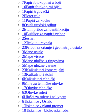
7
Papir fotokopirni u boji
16
Papir fotokopirni bijeli
1
Papiri trgovački
2
Ploter role
11
Papiri za kocku
8
Ostali uredski pribor
2
Etui i pribor za identifikaciju
10
Bušilice za papir i pribor
2
Šestari
12
Trokuti i ravnala
23
Pribor za crtanje i geometriju ostalo
3
Mape ostalo
2
Mape viseće
3
Mape uložbe s ringovima
5
Mape uložne varene
23
Kalkulatori komercijalni
13
Kalkulatori stolni
6
Kalkulatori tehnički
9
Mine za tehničke olovke
17
Olovke tehničke
63
Olovke roleri
6
Ulošci za rolere i nalivpera
6
Tiskanice . Ostalo
1
Tiskanice - platni promet
10
Tiskanice - blokovska roba