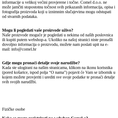
informacije u velikoj većini provjerene i točne. Comel d.o.o. ne
može jamčiti stopostotnu točnost svih prikazanih informacija, opisa i
fotografija proizvoda koji u iznimnim slučajevima mogu odstupati
od stvarnih podataka.
Mogu li pogledati vaše proizvode uživo?
Naše proizvode moguće je pogledati u nekima od naših poslovnica
ili kupiti putem webshop-a. Ukoliko na našoj stranici niste pronašli
dovoljno informacija o proizvodu, možete nam poslati upit na e-
mail: info@comel.hr
Gdje mogu pronaći detalje svoje narudžbe?
Kada ste ulogirani na našim stranicama, klikom na ikonu korisnika
(pored košarice, ispod polja “O nama”) pojavit će Vam se izbornik u
kojem možete provjeriti i urediti sve svoje podatke te pronaći detalje
svih svojih narudžbi.
Fizičke osobe