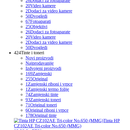
26
Dodaci za fotoaparate
20
Video kamere
2
Dodaci za video kamere
50
Dvogledi
67
Fotoaparati
25
Objektivi
26
Dodaci za fotoaparate
20
Video kamere
2
Dodaci za video kamere
50
Dvogledi
424
Tinte i toneri
Novi proizvodi
Najprodavanije
Izdvojeni proizvodi
169
Zamjenski
255
Original
1
Zamjenski riboni i vrpce
1
Zamjenski termo folije
74
Zamjenski tinte
93
Zamjenski toneri
71
Original toneri
6
Original riboni i vrpce
178
Original tinte
Tinta HP
CZ102AE Tri-color No.650 (MMG)