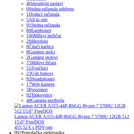
4
Operativni sustavi
0
Stolna računala rabljena
1
Dodaci računala
5
All in one
91
Stolna računala
80
Earphones
106
Miševi bežični
2
Mikrofoni
8
Čitači kartica
8
Gaming stolci
2
Gaming stolovi
75
Miševi žičani
51
Zvučnici
23
Usb hubovi
92
Headphones
17
Web kamere
5
Prezenteri
92
Tipkovnice
48
Gaming periferija
Laptop ACER A315-44P-R6GG Ryzen 7 5700U 12GB 512
15.6" FreeDOS
455,52 €
s PDV-om
992
Potrošačka elektronika