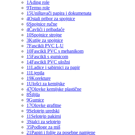
1
Ading role
9
Termo role
15
Uništavači papira i dokumenata
4
Ostali pribor za spojnice
6
Spojnice ručne
4
Čavlići i pribadaće
10
Spojnice strojne
3
Kutije za spojnice
7
Fascikli PVC L,U
10
Fascikli PVC s mehanikom
15
Fascikli s gumicom
14
Fascikli PVC uložni
11
Ladice i sabirnici za papir
11
Ljepila
19
Korekture
1
Ulošci za kemijske
47
Olovke kemijske plastične
8
Šiljila
9
Gumice
17
Olovke grafitne
9
Selotejp uredski
11
Selotejp pakirni
3
Stalci za selotejp
35
Podloge za miš
21
Papiri i folije za posebne namjene