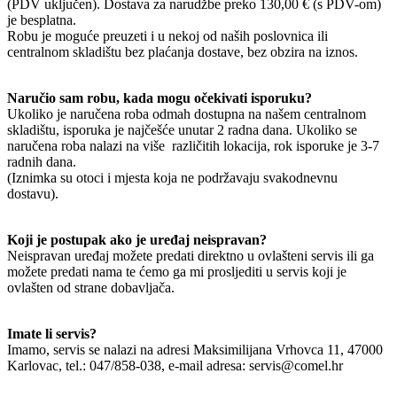
(PDV uključen). Dostava za narudžbe preko 130,00 € (s PDV-om)
je besplatna.
Robu je moguće preuzeti i u nekoj od naših poslovnica ili
centralnom skladištu bez plaćanja dostave, bez obzira na iznos.
Naručio sam robu, kada mogu očekivati isporuku?
Ukoliko je naručena roba odmah dostupna na našem centralnom
skladištu, isporuka je najčešće unutar 2 radna dana. Ukoliko se
naručena roba nalazi na više različitih lokacija, rok isporuke je 3-7
radnih dana.
(Iznimka su otoci i mjesta koja ne podržavaju svakodnevnu
dostavu).
Koji je postupak ako je uređaj neispravan?
Neispravan uređaj možete predati direktno u ovlašteni servis ili ga
možete predati nama te ćemo ga mi prosljediti u servis koji je
ovlašten od strane dobavljača.
Imate li servis?
Imamo, servis se nalazi na adresi Maksimilijana Vrhovca 11, 47000
Karlovac, tel.: 047/858-038, e-mail adresa: servis@comel.hr