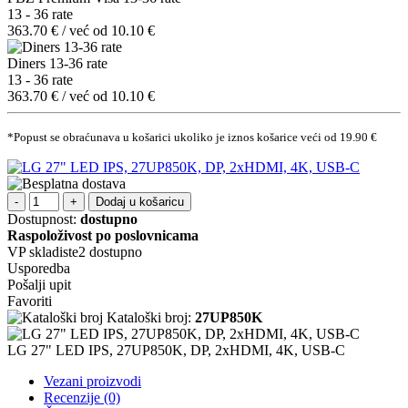
13 - 36 rate
363.70 € / već od 10.10 €
Diners 13-36 rate
13 - 36 rate
363.70 € / već od 10.10 €
*Popust se obraćunava u košarici ukoliko je iznos košarice veći od 19.90 €
Dodaj u košaricu
Dostupnost:
dostupno
Raspoloživost po poslovnicama
VP skladiste2
dostupno
Usporedba
Pošalji upit
Favoriti
Kataloški broj:
27UP850K
LG 27" LED IPS, 27UP850K, DP, 2xHDMI, 4K, USB-C
Vezani proizvodi
Recenzije (0)