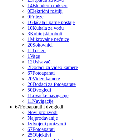
14
Blenderi i mikseri
0
Električni roštilji
9
Friteze
1
Glačala i parne postaje
10
Kuhala za vodu
3
Kuhinjski roboti
1
Mikrovalne pećnice
20
Sokovnici
11
Tosteri
1
Vage
12
Usisavači
2
Dodaci za video kamere
67
Fotoaparati
20
Video kamere
26
Dodaci za fotoaparate
50
Dvogledi
1
Lovačke navigacije
11
Navigacije
67
Fotoaparati i dvogledi
Novi proizvodi
Najprodavanije
Izdvojeni proizvodi
67
Fotoaparati
25
Objektivi