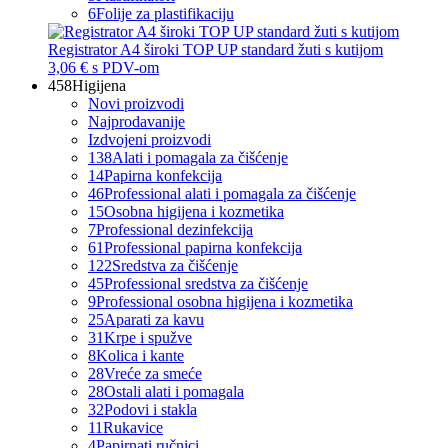
6
Folije za plastifikaciju
Registrator A4 široki TOP UP standard žuti s kutijom
3,06 €
s PDV-om
458
Higijena
Novi proizvodi
Najprodavanije
Izdvojeni proizvodi
138
Alati i pomagala za čišćenje
14
Papirna konfekcija
46
Professional alati i pomagala za čišćenje
15
Osobna higijena i kozmetika
7
Professional dezinfekcija
61
Professional papirna konfekcija
122
Sredstva za čišćenje
45
Professional sredstva za čišćenje
9
Professional osobna higijena i kozmetika
25
Aparati za kavu
31
Krpe i spužve
8
Kolica i kante
28
Vreće za smeće
28
Ostali alati i pomagala
32
Podovi i stakla
11
Rukavice
4
Papirnati ručnici