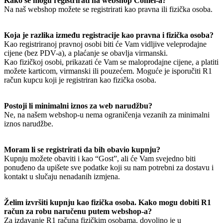
Kako se mogu registrirati na webshop Comel-a?
Na naš webshop možete se registrirati kao pravna ili fizička osoba.
Koja je razlika između registracije kao pravna i fizička osoba?
Kao registriranoj pravnoj osobi biti će Vam vidljive veleprodajne
cijene (bez PDV-a), a plaćanje se obavlja virmanski.
Kao fizičkoj osobi, prikazati će Vam se maloprodajne cijene, a platiti
možete karticom, virmanski ili pouzećem. Moguće je isporučiti R1
račun kupcu koji je registriran kao fizička osoba.
Postoji li minimalni iznos za web narudžbu?
Ne, na našem webshop-u nema ograničenja vezanih za minimalni
iznos narudžbe.
Moram li se registrirati da bih obavio kupnju?
Kupnju možete obaviti i kao “Gost”, ali će Vam svejedno biti
ponuđeno da upišete sve podatke koji su nam potrebni za dostavu i
kontakt u slučaju nenadanih izmjena.
Želim izvršiti kupnju kao fizička osoba. Kako mogu dobiti R1
račun za robu naručenu putem webshop-a?
Za izdavanje R1 računa fizičkim osobama, dovoljno je u