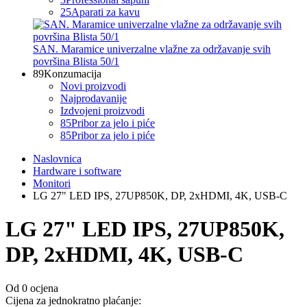
25
Aparati za kavu
SAN. Maramice univerzalne vlažne za održavanje svih
površina Blista 50/1
89
Konzumacija
Novi proizvodi
Najprodavanije
Izdvojeni proizvodi
85
Pribor za jelo i piće
85
Pribor za jelo i piće
Naslovnica
Hardware i software
Monitori
LG 27" LED IPS, 27UP850K, DP, 2xHDMI, 4K, USB-C
LG 27" LED IPS, 27UP850K,
DP, 2xHDMI, 4K, USB-C
Od 0 ocjena
Cijena za jednokratno plaćanje: