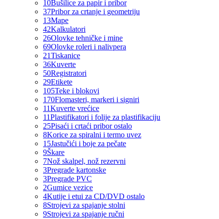
10
Bušilice za papir i pribor
37
Pribor za crtanje i geometriju
13
Mape
42
Kalkulatori
26
Olovke tehničke i mine
69
Olovke roleri i nalivpera
21
Tiskanice
36
Kuverte
50
Registratori
29
Etikete
105
Teke i blokovi
170
Flomasteri, markeri i signiri
11
Kuverte vrećice
11
Plastifikatori i folije za plastifikaciju
25
Pisaći i crtaći pribor ostalo
8
Korice za spiralni i termo uvez
15
Jastučići i boje za pečate
9
Škare
7
Nož skalpel, nož rezervni
3
Pregrade kartonske
3
Pregrade PVC
2
Gumice vezice
4
Kutije i etui za CD/DVD ostalo
8
Strojevi za spajanje stolni
9
Strojevi za spajanje ručni