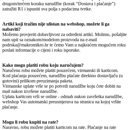
drugom/trećem koraku narudžbe (korak “Dostava i plaćanje”)
zatražiti R1 i ispuniti sva polja s podacima tvrtke.
Artikl koji tražim nije ulistan na webshop, možete li ga
nabaviti?
Možemo provjeriti dobavljivost za određeni artikl. Molimo, pošaljite
nam upit sa oznakom/modelom proizvoda na e-mail
podrska@makromikro.hr te ćemo Vam u najkraćem mogućem roku
poslati informacije o cijeni i roku isporuke.
Kako mogu platiti robu koju naručujem?
Naručenu robu možete platiti pouzećem, virmanski ili karticom.
Kod plaćanja pouzećem, narudžbu plaćate direktno dostavljaču (u
gotovini) prilikom preuzimanja paketa.
Virmanske uplate vrše se po potvrdi narudžbe koju ćete dobiti na
mail nakon izvršene narudžbe.
Uplata karticom vrši se online - odmah nakon završetka narudžbe,
webshop Vas automatski preusmjerava na stranicu na kojoj vršite
plaćanje.
Mogu li robu kupiti na rate?
Naravno, robu možete platiti karticom na rate. Plaćanje na rate