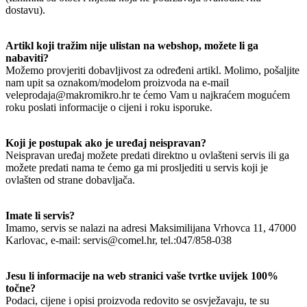
dostavu).
Artikl koji tražim nije ulistan na webshop, možete li ga
nabaviti?
Možemo provjeriti dobavljivost za određeni artikl. Molimo, pošaljite
nam upit sa oznakom/modelom proizvoda na e-mail
veleprodaja@makromikro.hr te ćemo Vam u najkraćem mogućem
roku poslati informacije o cijeni i roku isporuke.
Koji je postupak ako je uređaj neispravan?
Neispravan uređaj možete predati direktno u ovlašteni servis ili ga
možete predati nama te ćemo ga mi prosljediti u servis koji je
ovlašten od strane dobavljača.
Imate li servis?
Imamo, servis se nalazi na adresi Maksimilijana Vrhovca 11, 47000
Karlovac, e-mail: servis@comel.hr, tel.:047/858-038
Jesu li informacije na web stranici vaše tvrtke uvijek 100%
točne?
Podaci, cijene i opisi proizvoda redovito se osvježavaju, te su