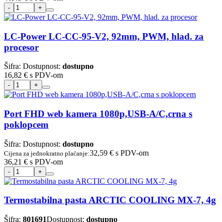
LC-Power LC-CC-95-V2, 92mm, PWM, hlad. za
procesor
Šifra:
Dostupnost:
dostupno
16,82 €
s PDV-om
Port FHD web kamera 1080p,USB-A/C,crna s
poklopcem
Šifra:
Dostupnost:
dostupno
32,59 €
s PDV-om
Cijena za jednokratno plaćanje:
36,21 €
s PDV-om
Termostabilna pasta ARCTIC COOLING MX-7, 4g
Šifra:
801691
Dostupnost:
dostupno