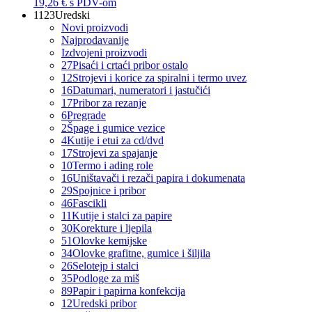
19,26 €
s PDV-om
1123
Uredski
Novi proizvodi
Najprodavanije
Izdvojeni proizvodi
27
Pisaći i crtaći pribor ostalo
12
Strojevi i korice za spiralni i termo uvez
16
Datumari, numeratori i jastučići
17
Pribor za rezanje
6
Pregrade
2
Špage i gumice vezice
4
Kutije i etui za cd/dvd
17
Strojevi za spajanje
10
Termo i ading role
16
Uništavači i rezači papira i dokumenata
29
Spojnice i pribor
46
Fascikli
11
Kutije i stalci za papire
30
Korekture i ljepila
51
Olovke kemijske
34
Olovke grafitne, gumice i šiljila
26
Selotejp i stalci
35
Podloge za miš
89
Papir i papirna konfekcija
12
Uredski pribor