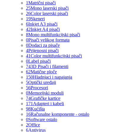
1
Matrični pisači
25
Mono laserski pisači
26
Color laserski pisači
19
Skeneri
6
Inkjet A3 pisači
42
Inkjet A4 pisači
8
Mono multifunkcijski pisači
0
Pisači velikog formata
0
Dodaci za pisače
4
Prijenosni pisači
41
Color multifunkcijski pisači
0
Label pisači
74
3D Pisači i filamenti
62
Matične ploče
150
Hladnjaci i napajanja
5
Optički uređaji
56
Procesori
0
Memorijski moduli
74
Grafičke kartice
171
Adapteri i kabeli
98
Kućišta
16
Računalne komponente - ostalo
0
Software ostalo
2
Office
6
Antivirus