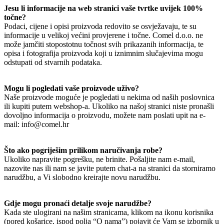
Jesu li informacije na web stranici vaše tvrtke uvijek 100%
točne?
Podaci, cijene i opisi proizvoda redovito se osvježavaju, te su
informacije u velikoj većini provjerene i točne. Comel d.o.o. ne
može jamčiti stopostotnu točnost svih prikazanih informacija, te
opisa i fotografija proizvoda koji u iznimnim slučajevima mogu
odstupati od stvarnih podataka.
Mogu li pogledati vaše proizvode uživo?
Naše proizvode moguće je pogledati u nekima od naših poslovnica
ili kupiti putem webshop-a. Ukoliko na našoj stranici niste pronašli
dovoljno informacija o proizvodu, možete nam poslati upit na e-
mail: info@comel.hr
Što ako pogriješim prilikom naručivanja robe?
Ukoliko napravite pogrešku, ne brinite. Pošaljite nam e-mail,
nazovite nas ili nam se javite putem chat-a na stranici da storniramo
narudžbu, a Vi slobodno kreirajte novu narudžbu.
Gdje mogu pronaći detalje svoje narudžbe?
Kada ste ulogirani na našim stranicama, klikom na ikonu korisnika
(pored košarice, ispod polja “O nama”) pojavit će Vam se izbornik u