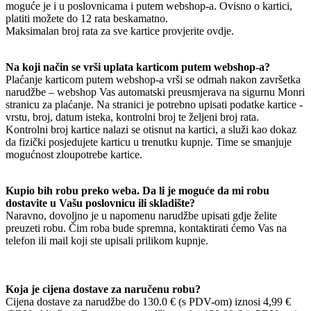
moguće je i u poslovnicama i putem webshop-a. Ovisno o kartici,
platiti možete do 12 rata beskamatno.
Maksimalan broj rata za sve kartice provjerite ovdje.
Na koji način se vrši uplata karticom putem webshop-a?
Plaćanje karticom putem webshop-a vrši se odmah nakon završetka
narudžbe – webshop Vas automatski preusmjerava na sigurnu Monri
stranicu za plaćanje. Na stranici je potrebno upisati podatke kartice -
vrstu, broj, datum isteka, kontrolni broj te željeni broj rata.
Kontrolni broj kartice nalazi se otisnut na kartici, a služi kao dokaz
da fizički posjedujete karticu u trenutku kupnje. Time se smanjuje
mogućnost zloupotrebe kartice.
Kupio bih robu preko weba. Da li je moguće da mi robu
dostavite u Vašu poslovnicu ili skladište?
Naravno, dovoljno je u napomenu narudžbe upisati gdje želite
preuzeti robu. Čim roba bude spremna, kontaktirati ćemo Vas na
telefon ili mail koji ste upisali prilikom kupnje.
Koja je cijena dostave za naručenu robu?
Cijena dostave za narudžbe do 130.0 € (s PDV-om) iznosi 4,99 €