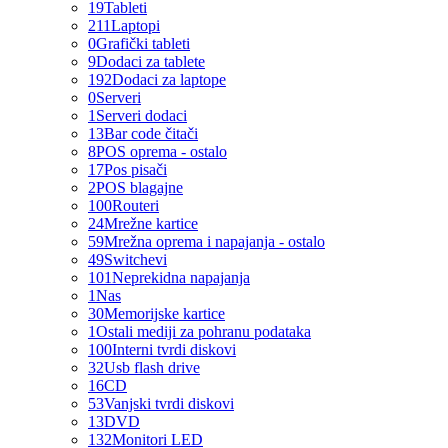
19
Tableti
211
Laptopi
0
Grafički tableti
9
Dodaci za tablete
192
Dodaci za laptope
0
Serveri
1
Serveri dodaci
13
Bar code čitači
8
POS oprema - ostalo
17
Pos pisači
2
POS blagajne
100
Routeri
24
Mrežne kartice
59
Mrežna oprema i napajanja - ostalo
49
Switchevi
101
Neprekidna napajanja
1
Nas
30
Memorijske kartice
1
Ostali mediji za pohranu podataka
100
Interni tvrdi diskovi
32
Usb flash drive
16
CD
53
Vanjski tvrdi diskovi
13
DVD
132
Monitori LED