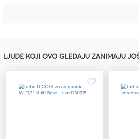
Uredski pribor
Bušilice za papir i pribor
Pribor za crtanje i geomet
Mape
Kalkulatori
LJUDE KOJI OVO GLEDAJU ZANIMAJU JO
Olovke tehničke i mine
Olovke roleri i nalivpera
Tiskanice
Kuverte
Registratori
Etikete
Teke i blokovi
Flomasteri, markeri i signi