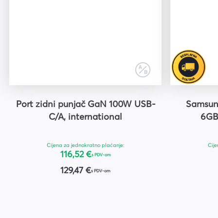
Port zidni punjač GaN 100W USB-
Samsung
C/A, international
6GB
Cijena za jednokratno plaćanje:
Cije
116,52 €
s PDV-om
129,47 €
s PDV-om