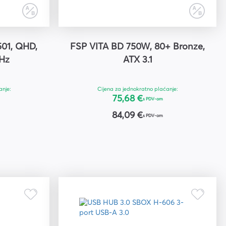
501, QHD,
FSP VITA BD 750W, 80+ Bronze,
0Hz
ATX 3.1
anje:
Cijena za jednokratno plaćanje:
75,68 €
s PDV-om
84,09 €
s PDV-om