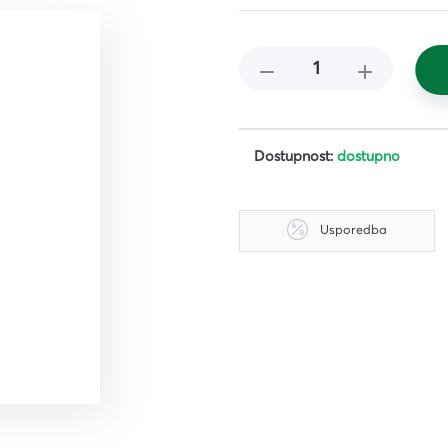
čišćenje
i,
ena i
 i
Dostupnost:
dostupno
Usporedba
iljila
a