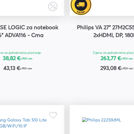
ASE LOGIC za notebook
Philips VA 27" 27M2C5
6" ADVA116 - Crna
2xHDMI, DP, 18
na za jednokratno plaćanje:
Cijena za jednokratno plać
38,82 €
263,77 €
s PDV-om
s PDV-om
43,13 €
293,08 €
s PDV-om
s PDV-om