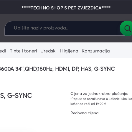
*****TECHNO SHOP S PET ZVJEZDICA*****
edi
Tinte i toneri
Uredski
Higijena
Konzumacija
alo
enje
e-readeri
Dodaci za igrače
Fotoaparati
Zamjenski riboni i vrpce
Pisaći i crtaći pribor
Krpe i spužve
Pribor za jelo i piće
Tableti
Igrače konzol
Zamjenski term
Kolica i kante
600A 34'',QHD,160Hz, HDMI, DP, HAS, G-SYNC
konzole
ostalo
 i žarulje
ni i termo
Laptopi
Zamjenski tinte
Vreće za smeće
Grafički tablet
Zamjenski ton
Ostali alati i
onika
agala za
Dodaci za tablete
Podovi i stakla
Dodaci za la
Rukavice
stučići
Cijena za jednokratno plaćanje:
AS, G-SYNC
ja
*Popust se obračunava u košarici ukoliko 
ika
košarice veći od 19.90 €
Redovna cijena:
ekcija
ce