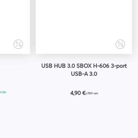
USB HUB 3.0 SBOX H-606 3-port
USB-A 3.0
anje:
4,90 €
s PDV-om