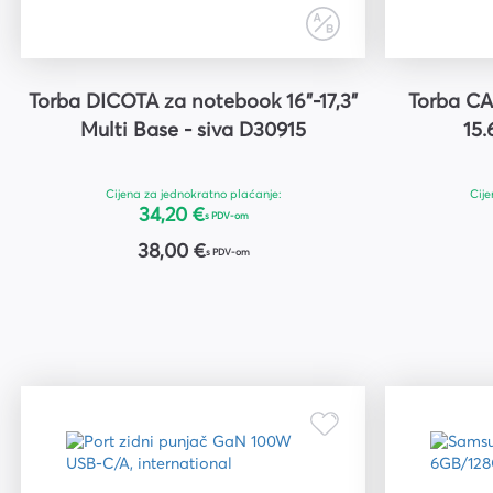
Kuverte vrećice
Plastifikatori i folije za
plastifikaciju
Torba DICOTA za notebook 16"-17,3"
Torba C
Multi Base - siva D30915
15.
Cijena za jednokratno plaćanje:
Cije
34,20 €
s PDV-om
38,00 €
s PDV-om