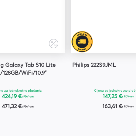
 Galaxy Tab S10 Lite
Philips 222S9JML
/128GB/WiFi/10.9"
na za jednokratno plaćanje:
Cijena za jednokratno plać
424,19 €
147,25 €
s PDV-om
s PDV-om
471,32 €
163,61 €
s PDV-om
s PDV-om