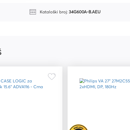
Kataloški broj:
34G600A-B.AEU
riju
Š
ri