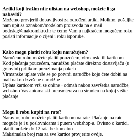
Artikl koji tražim nije ulistan na webshop, možete li ga
nabaviti?
Možemo provjeriti dobavljivost za određeni artikl. Molimo, pošaljite
nam upit sa oznakom/modelom proizvoda na e-mail
podrska@makromikro.hr te ćemo Vam u najkraćem mogućem roku
poslati informacije o cijeni i roku isporuke.
Kako mogu platiti robu koju naručujem?
Naručenu robu možete platiti pouzećem, virmanski ili karticom.
Kod plaćanja pouzećem, narudžbu plaćate direktno dostavljaču (u
gotovini) prilikom preuzimanja paketa.
Virmanske uplate vrše se po potvrdi narudžbe koju ćete dobiti na
mail nakon izvršene narudžbe.
Uplata karticom vrši se online - odmah nakon završetka narudžbe,
webshop Vas automatski preusmjerava na stranicu na kojoj vršite
plaćanje.
Mogu li robu kupiti na rate?
Naravno, robu možete platiti karticom na rate. Plaćanje na rate
moguće je i u poslovnicama i putem webshop-a. Ovisno o kartici,
platiti možete do 12 rata beskamatno.
Maksimalan broj rata za sve kartice provjerite ovdje.