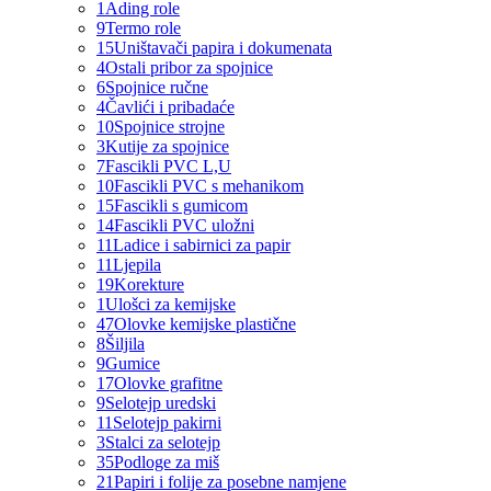
1
Ading role
9
Termo role
15
Uništavači papira i dokumenata
4
Ostali pribor za spojnice
6
Spojnice ručne
4
Čavlići i pribadaće
10
Spojnice strojne
3
Kutije za spojnice
7
Fascikli PVC L,U
10
Fascikli PVC s mehanikom
15
Fascikli s gumicom
14
Fascikli PVC uložni
11
Ladice i sabirnici za papir
11
Ljepila
19
Korekture
1
Ulošci za kemijske
47
Olovke kemijske plastične
8
Šiljila
9
Gumice
17
Olovke grafitne
9
Selotejp uredski
11
Selotejp pakirni
3
Stalci za selotejp
35
Podloge za miš
21
Papiri i folije za posebne namjene