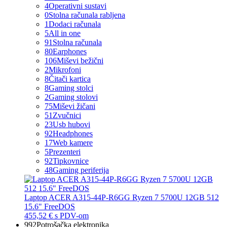
4
Operativni sustavi
0
Stolna računala rabljena
1
Dodaci računala
5
All in one
91
Stolna računala
80
Earphones
106
Miševi bežični
2
Mikrofoni
8
Čitači kartica
8
Gaming stolci
2
Gaming stolovi
75
Miševi žičani
51
Zvučnici
23
Usb hubovi
92
Headphones
17
Web kamere
5
Prezenteri
92
Tipkovnice
48
Gaming periferija
Laptop ACER A315-44P-R6GG Ryzen 7 5700U 12GB 512
15.6" FreeDOS
455,52 €
s PDV-om
992
Potrošačka elektronika