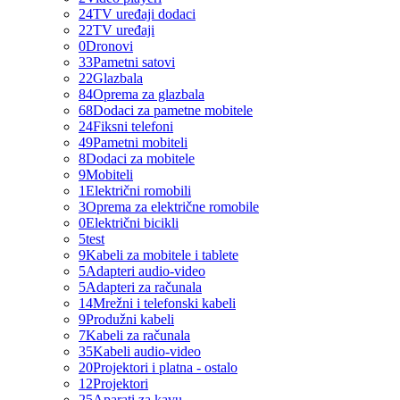
24
TV uređaji dodaci
22
TV uređaji
0
Dronovi
33
Pametni satovi
22
Glazbala
84
Oprema za glazbala
68
Dodaci za pametne mobitele
24
Fiksni telefoni
49
Pametni mobiteli
8
Dodaci za mobitele
9
Mobiteli
1
Električni romobili
3
Oprema za električne romobile
0
Električni bicikli
5
test
9
Kabeli za mobitele i tablete
5
Adapteri audio-video
5
Adapteri za računala
14
Mrežni i telefonski kabeli
9
Produžni kabeli
7
Kabeli za računala
35
Kabeli audio-video
20
Projektori i platna - ostalo
12
Projektori
25
Aparati za kavu