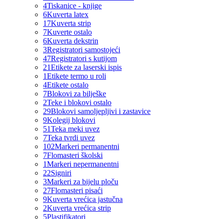
4
Tiskanice - knjige
6
Kuverta latex
17
Kuverta strip
7
Kuverte ostalo
6
Kuverta dekstrin
3
Registratori samostojeći
47
Registratori s kutijom
21
Etikete za laserski ispis
1
Etikete termo u roli
4
Etikete ostalo
7
Blokovi za bilješke
2
Teke i blokovi ostalo
29
Blokovi samoljepljivi i zastavice
9
Kolegij blokovi
51
Teka meki uvez
7
Teka tvrdi uvez
102
Markeri permanentni
7
Flomasteri školski
1
Markeri nepermanentni
22
Signiri
3
Markeri za bijelu ploču
27
Flomasteri pisaći
9
Kuverta vrećica jastučna
2
Kuverta vrećica strip
5
Plastifikatori