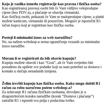
Koja je razlika između registracije kao pravna i fizička osoba?
Kao registriranoj pravnoj osobi biti će Vam vidljive veleprodajne
cijene (bez PDV-a), a plaćanje se obavlja virmanski.
Kao fizičkoj osobi, prikazati će Vam se maloprodajne cijene, a platiti
možete karticom, virmanski ili pouzećem. Moguće je isporučiti R1
račun kupcu koji je registriran kao fizička osoba.
Postoji li minimalni iznos za web narudžbu?
Ne, na našem webshop-u nema ograničenja vezanih za minimalni
iznos narudžbe.
Moram li se registrirati da bih obavio kupnju?
Kupnju možete obaviti i kao “Gost”, ali će Vam svejedno biti
ponuđeno da upišete sve podatke koji su nam potrebni za dostavu i
kontakt u slučaju nenadanih izmjena.
Želim izvršiti kupnju kao fizička osoba. Kako mogu dobiti R1
račun za robu naručenu putem webshop-a?
Za izdavanje R1 računa fizičkim osobama, dovoljno je u
drugom/trećem koraku narudžbe (korak “Dostava i plaćanje”)
zatražiti R1 i ispuniti sva polja s podacima tvrtke.