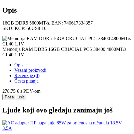
Opis
16GB DDR5 5600MT/s, EAN: 740617334357
SKU: KCP556US8-16
Memorija RAM DDR5 16GB CRUCIAL PC5-38400 4800MT/s
CL40 1.1V
Opis
Vezani proizvodi
Recenzije (0)
Česta pitanja
278,75 €
s PDV-om
Pošalji upit
Ljude koji ovo gledaju zanimaju još