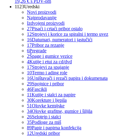
19,26 €
s PDV-om
1123
Uredski
Novi proizvodi
Najprodavanije
Izdvojeni proizvodi
27
Pisaći i crtaći pribor ostalo
12
Strojevi i korice za spiralni i termo uvez
16
Datumari, numeratori i jastučići
17
Pribor za rezanje
6
Pregrade
2
Špage i gumice vezice
4
Kutije i etui za cd/dvd
17
Strojevi za spajanje
10
Termo i ading role
16
Uništavači i rezači papira i dokumenata
29
Spojnice i pribor
46
Fascikli
11
Kutije i stalci za papire
30
Korekture i ljepila
51
Olovke kemijske
34
Olovke grafitne, gumice i šiljila
26
Selotejp i stalci
35
Podloge za miš
89
Papir i papirna konfekcija
12
Uredski pribor