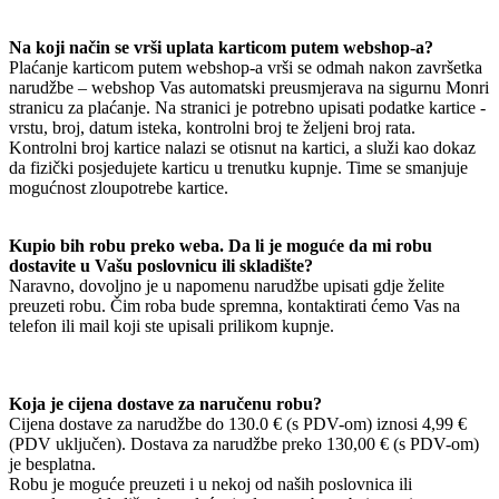
Na koji način se vrši uplata karticom putem webshop-a?
Plaćanje karticom putem webshop-a vrši se odmah nakon završetka
narudžbe – webshop Vas automatski preusmjerava na sigurnu Monri
stranicu za plaćanje. Na stranici je potrebno upisati podatke kartice -
vrstu, broj, datum isteka, kontrolni broj te željeni broj rata.
Kontrolni broj kartice nalazi se otisnut na kartici, a služi kao dokaz
da fizički posjedujete karticu u trenutku kupnje. Time se smanjuje
mogućnost zloupotrebe kartice.
Kupio bih robu preko weba. Da li je moguće da mi robu
dostavite u Vašu poslovnicu ili skladište?
Naravno, dovoljno je u napomenu narudžbe upisati gdje želite
preuzeti robu. Čim roba bude spremna, kontaktirati ćemo Vas na
telefon ili mail koji ste upisali prilikom kupnje.
Koja je cijena dostave za naručenu robu?
Cijena dostave za narudžbe do 130.0 € (s PDV-om) iznosi 4,99 €
(PDV uključen). Dostava za narudžbe preko 130,00 € (s PDV-om)
je besplatna.
Robu je moguće preuzeti i u nekoj od naših poslovnica ili