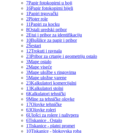
7
Papir fotokopirni u boji
16
Papir fotokopirni bijeli
1
Papiri trgovački
2
Ploter role
11
Papiri za kocku
8
Ostali uredski pribor
2
Etui i pribor za identifikaciju
10
Bušilice za papir i pribor
2
Šestari
12
Trokuti i ravnala
23
Pribor za crtanje i geometriju ostalo
3
Mape ostalo
2
Mape viseće
3
Mape uložbe s ringovima
5
Mape uložne varene
23
Kalkulatori komercijalni
13
Kalkulatori stolni
6
Kalkulatori tehnički
9
Mine za tehničke olovke
17
Olovke tehničke
63
Olovke roleri
6
Ulošci za rolere i nalivpera
6
Tiskanice . Ostalo
1
Tiskanice - platni promet
10
Tiskanice - blokovska roba