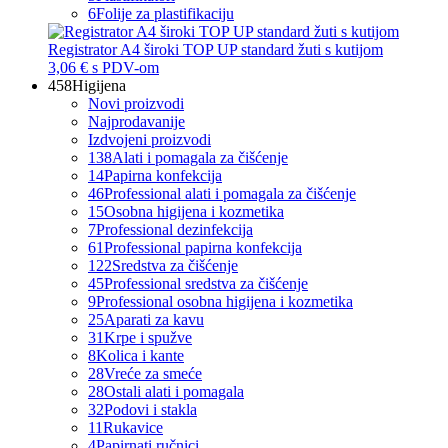
6
Folije za plastifikaciju
Registrator A4 široki TOP UP standard žuti s kutijom
3,06 €
s PDV-om
458
Higijena
Novi proizvodi
Najprodavanije
Izdvojeni proizvodi
138
Alati i pomagala za čišćenje
14
Papirna konfekcija
46
Professional alati i pomagala za čišćenje
15
Osobna higijena i kozmetika
7
Professional dezinfekcija
61
Professional papirna konfekcija
122
Sredstva za čišćenje
45
Professional sredstva za čišćenje
9
Professional osobna higijena i kozmetika
25
Aparati za kavu
31
Krpe i spužve
8
Kolica i kante
28
Vreće za smeće
28
Ostali alati i pomagala
32
Podovi i stakla
11
Rukavice
4
Papirnati ručnici