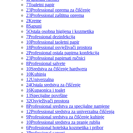
7
Toaletni papir
23
Professional oprema za čišćenje
23
Professional zaštitna oprema
2
Kreme
8
Sapuni
5
Ostala osobna higijena i kozmetika
7
Professional dezinfekcija
10
Professional taoletni papir
18
Professional osvježivači prostora
2
Professional ostala papirna konfekcija
23
Professional papirnati ručnici
8
Professional salvete
10
Sredstva za čišćenje hardwera
10
Kuhinja
12
Univerzalna
24
Ostala sredstva za čišćenje
16
Kupaonica i toalet
13
Specijalne površine
32
Osvježivači prostora
8
Professional sredstva za specijalne namjene
12
Professional sredstva za univerzalna čišćenja
9
Professional sredstva za čišćenje kuhinje
10
Professional sredstva za pranje rublja
6
Professional hotelska kozmetika i pribor
3
Professional sapuni