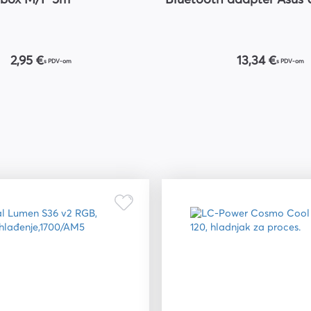
Sbox M/F 5m
Bluetooth adapter Asus
2,95 €
13,34 €
s PDV-om
s PDV-om