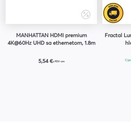
MANHATTAN HDMI premium
Fractal L
4K@60Hz UHD sa ethernetom, 1.8m
hl
Cije
5,54 €
s PDV-om