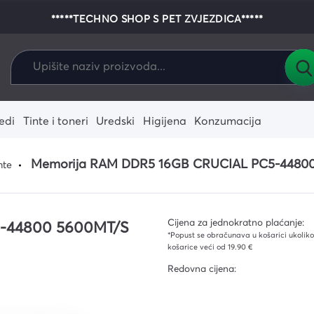
*****TECHNO SHOP S PET ZVJEZDICA*****
edi
Tinte i toneri
Uredski
Higijena
Konzumacija
alo
enje
e-readeri
Dodaci za igrače
Fotoaparati
Zamjenski riboni i vrpce
Pisaći i crtaći pribor
Krpe i spužve
Pribor za jelo i piće
Tableti
Igrače konzol
Zamjenski term
Kolica i kante
Memorija RAM DDR5 16GB CRUCIAL PC5-44800 
nte
konzole
ostalo
 i žarulje
ni i termo
Laptopi
Zamjenski tinte
Vreće za smeće
Grafički tablet
Zamjenski ton
Ostali alati i
onika
agala za
Dodaci za tablete
Podovi i stakla
Dodaci za la
Rukavice
stučići
Cijena za jednokratno plaćanje:
-44800 5600MT/S
ja
*Popust se obračunava u košarici ukoliko 
ika
košarice veći od 19.90 €
Redovna cijena:
ekcija
ce