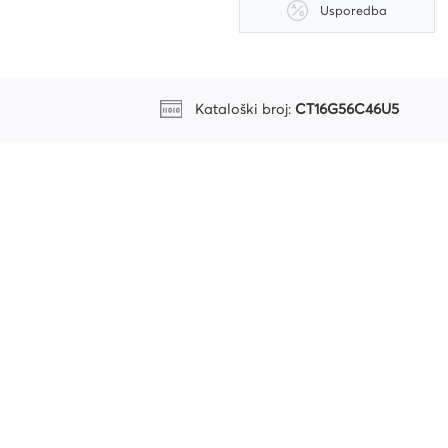
Usporedba
riju
Kataloški broj:
CT16G56C46U5
ri