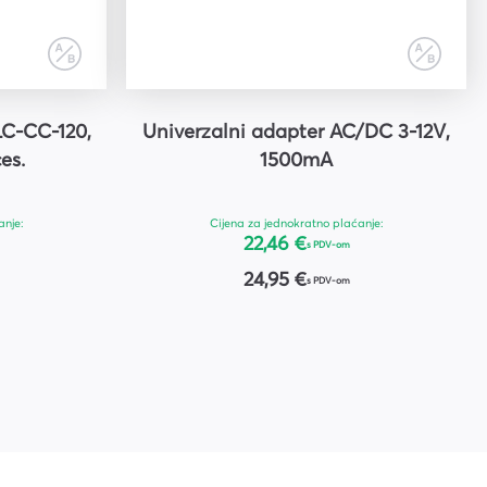
C-CC-120,
Univerzalni adapter AC/DC 3-12V,
es.
1500mA
anje:
Cijena za jednokratno plaćanje:
22,46 €
s PDV-om
24,95 €
s PDV-om