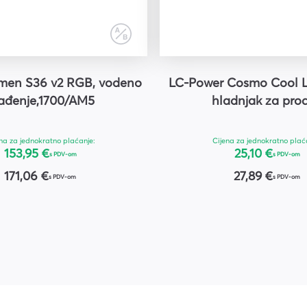
umen S36 v2 RGB, vodeno
LC-Power Cosmo Cool L
ađenje,1700/AM5
hladnjak za proc
na za jednokratno plaćanje:
Cijena za jednokratno plać
153,95 €
25,10 €
s PDV-om
s PDV-om
171,06 €
27,89 €
s PDV-om
s PDV-om