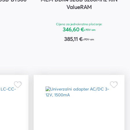
 USB-BT500
MEM DDR4 32GB 3200MHz KIN
ValueRAM
Cijena za jednokratno plaćanje:
346,60 €
s PDV-om
385,11 €
s PDV-om