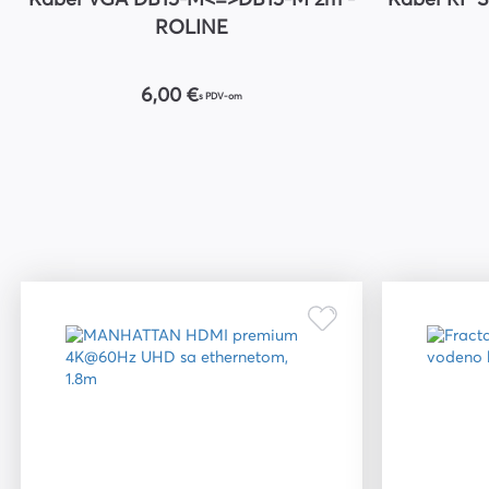
Kabel VGA DB15-M<=>DB15-M 2m -
Kabel RF 
ROLINE
6,00 €
s PDV-om