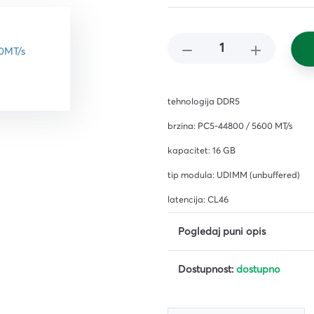
čišćenje
i,
ena i
 i
tehnologija DDR5
brzina: PC5-44800 / 5600 MT/s
kapacitet: 16 GB
tip modula: UDIMM (unbuffered)
latencija: CL46
Pogledaj puni opis
iljila
Dostupnost:
dostupno
a