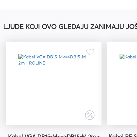
Kuverte vrećice
Plastifikatori i folije za
plastifikaciju
LJUDE KOJI OVO GLEDAJU ZANIMAJU JO