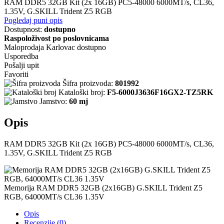
RAM DDR5 32GB Kit (2x 16GB) PC5-48000 6000MT/s, CL36,
1.35V, G.SKILL Trident Z5 RGB
Pogledaj puni opis
Dostupnost:
dostupno
Raspoloživost po poslovnicama
Maloprodaja Karlovac
dostupno
Usporedba
Pošalji upit
Favoriti
Šifra proizvoda:
801992
Kataloški broj:
F5-6000J3636F16GX2-TZ5RK
Jamstvo:
60 mj
Opis
RAM DDR5 32GB Kit (2x 16GB) PC5-48000 6000MT/s, CL36,
1.35V, G.SKILL Trident Z5 RGB
Memorija RAM DDR5 32GB (2x16GB) G.SKILL Trident Z5
RGB, 64000MT/s CL36 1.35V
Opis
Recenzije (0)