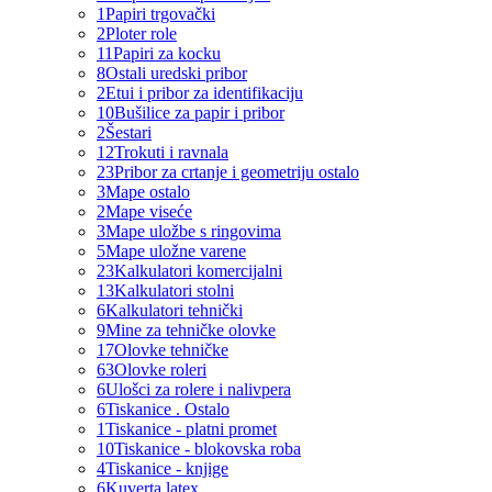
1
Papiri trgovački
2
Ploter role
11
Papiri za kocku
8
Ostali uredski pribor
2
Etui i pribor za identifikaciju
10
Bušilice za papir i pribor
2
Šestari
12
Trokuti i ravnala
23
Pribor za crtanje i geometriju ostalo
3
Mape ostalo
2
Mape viseće
3
Mape uložbe s ringovima
5
Mape uložne varene
23
Kalkulatori komercijalni
13
Kalkulatori stolni
6
Kalkulatori tehnički
9
Mine za tehničke olovke
17
Olovke tehničke
63
Olovke roleri
6
Ulošci za rolere i nalivpera
6
Tiskanice . Ostalo
1
Tiskanice - platni promet
10
Tiskanice - blokovska roba
4
Tiskanice - knjige
6
Kuverta latex