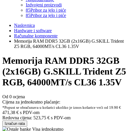
Izdvojeni proizvodi
85
Pribor za jelo i piće
85
Pribor za jelo i piće
Naslovnica
Hardware i software
Računalne komponente
Memorija RAM DDR5 32GB (2x16GB) G.SKILL Trident
Z5 RGB, 64000MT/s CL36 1.35V
Memorija RAM DDR5 32GB
(2x16GB) G.SKILL Trident Z5
RGB, 64000MT/s CL36 1.35V
Od 0 ocjena
Cijena za jednokratno plaćanje:
*Popust se obračunava u košarici ukoliko je iznos košarice veći od 19.90 €
471,38 €
s PDV-om
Redovna cijena:
523,75 €
s PDV-om
Izračun rata