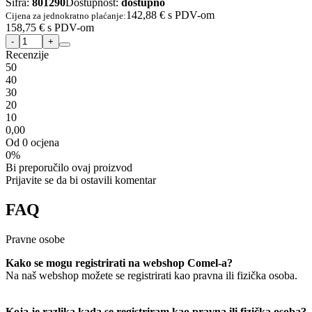
Šifra:
801290
Dostupnost:
dostupno
142,88 €
s PDV-om
Cijena za jednokratno plaćanje:
158,75 €
s PDV-om
Recenzije
5
0
4
0
3
0
2
0
1
0
0,00
Od 0 ocjena
0%
Bi preporučilo ovaj proizvod
Prijavite se da bi ostavili komentar
FAQ
Pravne osobe
Kako se mogu registrirati na webshop Comel-a?
Na naš webshop možete se registrirati kao pravna ili fizička osoba.
Koja je razlika kada se registriram kao pravna ili fizička osoba?