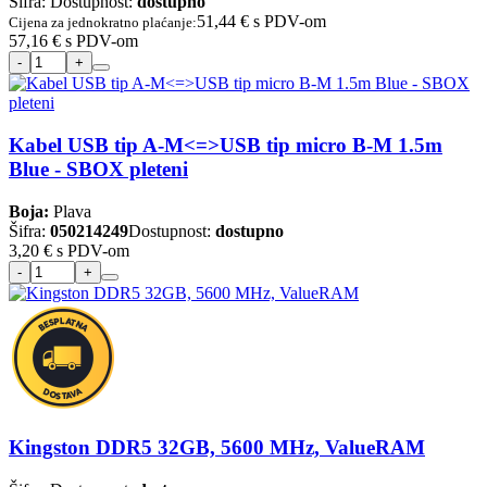
Šifra:
Dostupnost:
dostupno
51,44 €
s PDV-om
Cijena za jednokratno plaćanje:
57,16 €
s PDV-om
Kabel USB tip A-M<=>USB tip micro B-M 1.5m
Blue - SBOX pleteni
Boja:
Plava
Šifra:
050214249
Dostupnost:
dostupno
3,20 €
s PDV-om
Kingston DDR5 32GB, 5600 MHz, ValueRAM