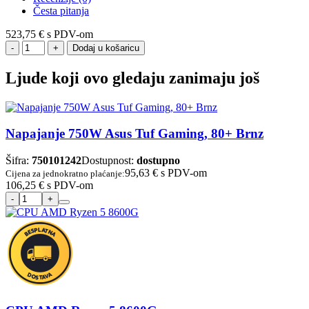
Česta pitanja
523,75 €
s PDV-om
Dodaj u košaricu
Ljude koji ovo gledaju zanimaju još
Napajanje 750W Asus Tuf Gaming, 80+ Brnz
Šifra:
750101242
Dostupnost:
dostupno
95,63 €
s PDV-om
Cijena za jednokratno plaćanje:
106,25 €
s PDV-om