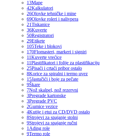
13
Mape
42
Kalkulatori
26
Olovke tehničke i mine
69
Olovke roleri i nalivpera
21
Tiskanice
36
Kuverte
50
Registratori
29
Etikete
105
Teke i blokovi
170
Flomasteri, markeri i signiri
11
Kuverte vrećice
11
Plastifikatori i folije za plastifikaciju
25
Pisaći i crtaći pribor ostalo
8
Korice za spiralni i termo uvez
15
Jastučići i boje za pečate
9
Škare
7
Nož skalpel, nož rezervni
3
Pregrade kartonske
3
Pregrade PVC
2
Gumice vezice
4
Kutije i etui za CD/DVD ostalo
8
Strojevi za spajanje stolni
9
Strojevi za spajanje ručni
1
Ading role
9
Termo role