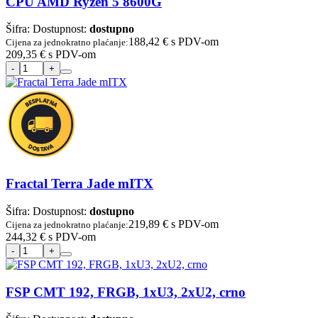
CPU AMD Ryzen 5 8600G
Šifra:
Dostupnost:
dostupno
188,42 €
s PDV-om
Cijena za jednokratno plaćanje:
209,35 €
s PDV-om
Fractal Terra Jade mITX
Šifra:
Dostupnost:
dostupno
219,89 €
s PDV-om
Cijena za jednokratno plaćanje:
244,32 €
s PDV-om
FSP CMT 192, FRGB, 1xU3, 2xU2, crno