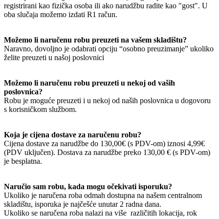
registrirani kao fizička osoba ili ako narudžbu radite kao "gost". U
oba slučaja možemo izdati R1 račun.
Možemo li naručenu robu preuzeti na vašem skladištu?
Naravno, dovoljno je odabrati opciju “osobno preuzimanje” ukoliko
želite preuzeti u našoj poslovnici
Možemo li naručenu robu preuzeti u nekoj od vaših
poslovnica?
Robu je moguće preuzeti i u nekoj od naših poslovnica u dogovoru
s korisničkom službom.
Koja je cijena dostave za naručenu robu?
Cijena dostave za narudžbe do 130,00€ (s PDV-om) iznosi 4,99€
(PDV uključen). Dostava za narudžbe preko 130,00 € (s PDV-om)
je besplatna.
Naručio sam robu, kada mogu očekivati isporuku?
Ukoliko je naručena roba odmah dostupna na našem centralnom
skladištu, isporuka je najčešće unutar 2 radna dana.
Ukoliko se naručena roba nalazi na više različitih lokacija, rok