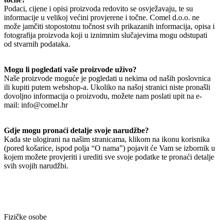
Podaci, cijene i opisi proizvoda redovito se osvježavaju, te su
informacije u velikoj većini provjerene i točne. Comel d.o.o. ne
može jamčiti stopostotnu točnost svih prikazanih informacija, opisa i
fotografija proizvoda koji u iznimnim slučajevima mogu odstupati
od stvarnih podataka.
Mogu li pogledati vaše proizvode uživo?
Naše proizvode moguće je pogledati u nekima od naših poslovnica
ili kupiti putem webshop-a. Ukoliko na našoj stranici niste pronašli
dovoljno informacija o proizvodu, možete nam poslati upit na e-
mail: info@comel.hr
Gdje mogu pronaći detalje svoje narudžbe?
Kada ste ulogirani na našim stranicama, klikom na ikonu korisnika
(pored košarice, ispod polja “O nama”) pojavit će Vam se izbornik u
kojem možete provjeriti i urediti sve svoje podatke te pronaći detalje
svih svojih narudžbi.
Fizičke osobe