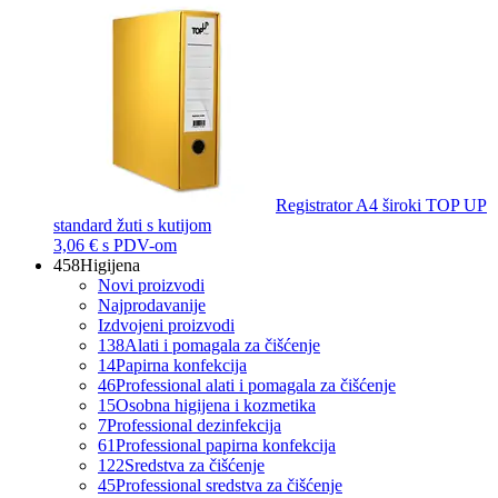
Registrator A4 široki TOP UP
standard žuti s kutijom
3,06 €
s PDV-om
458
Higijena
Novi proizvodi
Najprodavanije
Izdvojeni proizvodi
138
Alati i pomagala za čišćenje
14
Papirna konfekcija
46
Professional alati i pomagala za čišćenje
15
Osobna higijena i kozmetika
7
Professional dezinfekcija
61
Professional papirna konfekcija
122
Sredstva za čišćenje
45
Professional sredstva za čišćenje