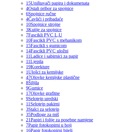
15
Uništavači papira i dokumenata
4
Ostali pribor za spojnice
6
Spojnice ručne
4
Čavlići i pribadaće
10
Spojnice strojne
3
Kutije za spojnice
7
Fascikli PVC L,U
10
Fascikli PVC s mehanikom
15
Fascikli s gumicom
14
Fascikli PVC uložni
11
Ladice i sabirnici za papir
11
Ljepila
19
Korekture
1
Ulošci za kemijske
47
Olovke kemijske plastične
8
Šiljila
9
Gumice
17
Olovke grafitne
9
Selotejp uredski
11
Selotejp pakirni
3
Stalci za selotejp
35
Podloge za miš
21
Papiri i folije za posebne namjene
7
Papir fotokopirni u boji
16
Papir fotokopirni bijeli