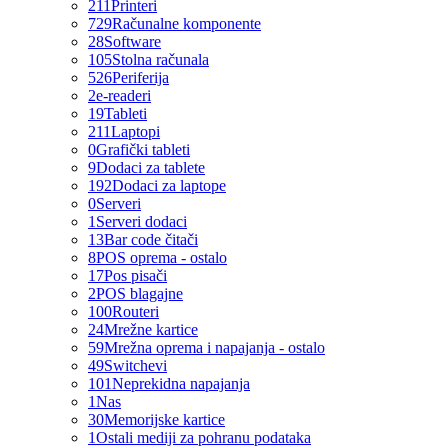
211
Printeri
729
Računalne komponente
28
Software
105
Stolna računala
526
Periferija
2
e-readeri
19
Tableti
211
Laptopi
0
Grafički tableti
9
Dodaci za tablete
192
Dodaci za laptope
0
Serveri
1
Serveri dodaci
13
Bar code čitači
8
POS oprema - ostalo
17
Pos pisači
2
POS blagajne
100
Routeri
24
Mrežne kartice
59
Mrežna oprema i napajanja - ostalo
49
Switchevi
101
Neprekidna napajanja
1
Nas
30
Memorijske kartice
1
Ostali mediji za pohranu podataka