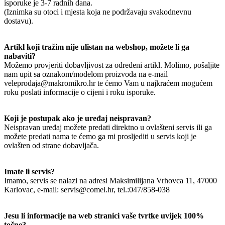
isporuke je 3-7 radnih dana.
(Iznimka su otoci i mjesta koja ne podržavaju svakodnevnu
dostavu).
Artikl koji tražim nije ulistan na webshop, možete li ga
nabaviti?
Možemo provjeriti dobavljivost za određeni artikl. Molimo, pošaljite
nam upit sa oznakom/modelom proizvoda na e-mail
veleprodaja@makromikro.hr te ćemo Vam u najkraćem mogućem
roku poslati informacije o cijeni i roku isporuke.
Koji je postupak ako je uređaj neispravan?
Neispravan uređaj možete predati direktno u ovlašteni servis ili ga
možete predati nama te ćemo ga mi prosljediti u servis koji je
ovlašten od strane dobavljača.
Imate li servis?
Imamo, servis se nalazi na adresi Maksimilijana Vrhovca 11, 47000
Karlovac, e-mail: servis@comel.hr, tel.:047/858-038
Jesu li informacije na web stranici vaše tvrtke uvijek 100%
točne?