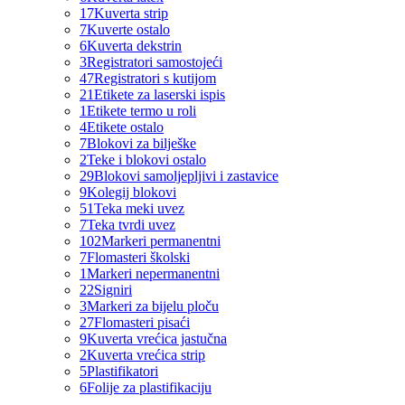
17
Kuverta strip
7
Kuverte ostalo
6
Kuverta dekstrin
3
Registratori samostojeći
47
Registratori s kutijom
21
Etikete za laserski ispis
1
Etikete termo u roli
4
Etikete ostalo
7
Blokovi za bilješke
2
Teke i blokovi ostalo
29
Blokovi samoljepljivi i zastavice
9
Kolegij blokovi
51
Teka meki uvez
7
Teka tvrdi uvez
102
Markeri permanentni
7
Flomasteri školski
1
Markeri nepermanentni
22
Signiri
3
Markeri za bijelu ploču
27
Flomasteri pisaći
9
Kuverta vrećica jastučna
2
Kuverta vrećica strip
5
Plastifikatori
6
Folije za plastifikaciju