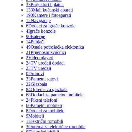
33
Projektori i platna
133
Mali kućanski aparati
190
Kamere i fotoaparati
12
Navigacije
6
Dodaci za igrače konzole
4
Igrače konzole
90
Baterije
14
Punjači
49
Ostala potrošačka elektonika
21
Prijenosni zvučnici
2
Video playeri
24
TV uređaji dodaci
23
TV uređaji
0
Dronovi
33
Pametni satovi
22
Glazbala
84
Oprema za glazbala
68
Dodaci za pametne mobitele
24
Fiksni telefoni
66
Pametni mobiteli
8
Dodaci za mobitele
9
Mobiteli
1
Električni romobili
3
Oprema za električne romobile
0
Električni bicikli