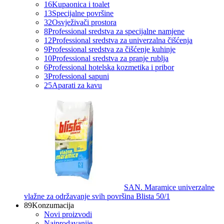
16
Kupaonica i toalet
13
Specijalne površine
32
Osvježivači prostora
8
Professional sredstva za specijalne namjene
12
Professional sredstva za univerzalna čišćenja
9
Professional sredstva za čišćenje kuhinje
10
Professional sredstva za pranje rublja
6
Professional hotelska kozmetika i pribor
3
Professional sapuni
25
Aparati za kavu
SAN. Maramice univerzalne
vlažne za održavanje svih površina Blista 50/1
89
Konzumacija
Novi proizvodi
Najprodavanije