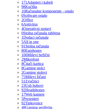
171
Adapteri i kabeli
98
Kućišta
16
Računalne komponente - ostalo
0
Software ostalo
2
Office
6
Antivirus
4
Operativni sustavi
0
Stolna računala rabljena
1
Dodaci računala
5
All in one
91
Stolna računala
80
Earphones
106
Miševi bežični
2
Mikrofoni
8
Čitači kartica
8
Gaming stolci
2
Gaming stolovi
75
Miševi žičani
51
Zvučnici
23
Usb hubovi
92
Headphones
17
Web kamere
5
Prezenteri
92
Tipkovnice
48
Gaming periferija