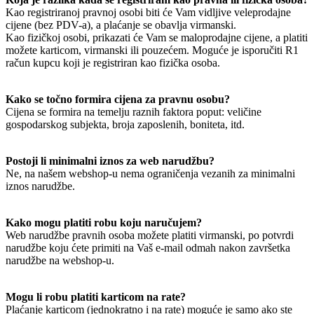
Kao registriranoj pravnoj osobi biti će Vam vidljive veleprodajne
cijene (bez PDV-a), a plaćanje se obavlja virmanski.
Kao fizičkoj osobi, prikazati će Vam se maloprodajne cijene, a platiti
možete karticom, virmanski ili pouzećem. Moguće je isporučiti R1
račun kupcu koji je registriran kao fizička osoba.
Kako se točno formira cijena za pravnu osobu?
Cijena se formira na temelju raznih faktora poput: veličine
gospodarskog subjekta, broja zaposlenih, boniteta, itd.
Postoji li minimalni iznos za web narudžbu?
Ne, na našem webshop-u nema ograničenja vezanih za minimalni
iznos narudžbe.
Kako mogu platiti robu koju naručujem?
Web narudžbe pravnih osoba možete platiti virmanski, po potvrdi
narudžbe koju ćete primiti na Vaš e-mail odmah nakon završetka
narudžbe na webshop-u.
Mogu li robu platiti karticom na rate?
Plaćanje karticom (jednokratno i na rate) moguće je samo ako ste