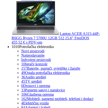
Laptop ACER A315-44P-
R6GG Ryzen 7 5700U 12GB 512 15.6" FreeDOS
455,52 €
s PDV-om
1010
Potrošačka elektronika
Novi proizvodi
Najprodavanije
Izdvojeni proizvodi
10
Igrače konzole
157
Baterije, punjači, svjetiljke i žarulje
49
Ostala potrošačka elektronika
36
Audio uređaji
45
TV uređaji
0
Dronovi i oprema
33
Pametni satovi i narukvice
106
Glazbena oprema
162
Mobiteli, pametni mobiteli, telefoni i dodaci
4
Električna vozila
84
Adapteri i kabeli