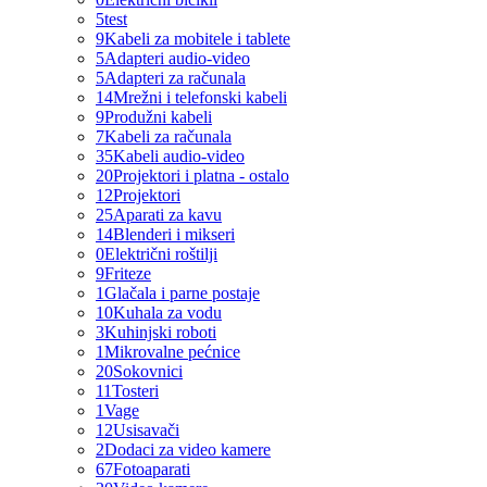
5
test
9
Kabeli za mobitele i tablete
5
Adapteri audio-video
5
Adapteri za računala
14
Mrežni i telefonski kabeli
9
Produžni kabeli
7
Kabeli za računala
35
Kabeli audio-video
20
Projektori i platna - ostalo
12
Projektori
25
Aparati za kavu
14
Blenderi i mikseri
0
Električni roštilji
9
Friteze
1
Glačala i parne postaje
10
Kuhala za vodu
3
Kuhinjski roboti
1
Mikrovalne pećnice
20
Sokovnici
11
Tosteri
1
Vage
12
Usisavači
2
Dodaci za video kamere
67
Fotoaparati