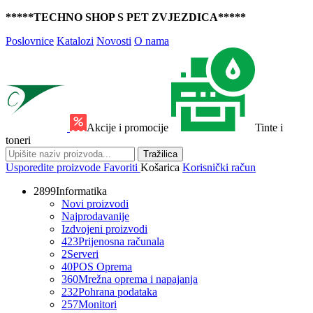
*****TECHNO SHOP S PET ZVJEZDICA*****
Poslovnice
Katalozi
Novosti
O nama
Akcije i promocije
Tinte i
toneri
Tražilica
Usporedite proizvode
Favoriti
Košarica
Korisnički račun
2899
Informatika
Novi proizvodi
Najprodavanije
Izdvojeni proizvodi
423
Prijenosna računala
2
Serveri
40
POS Oprema
360
Mrežna oprema i napajanja
232
Pohrana podataka
257
Monitori