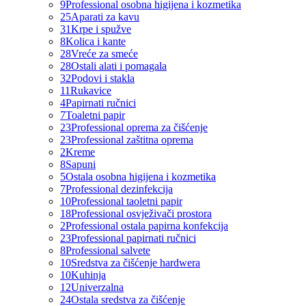
9
Professional osobna higijena i kozmetika
25
Aparati za kavu
31
Krpe i spužve
8
Kolica i kante
28
Vreće za smeće
28
Ostali alati i pomagala
32
Podovi i stakla
11
Rukavice
4
Papirnati ručnici
7
Toaletni papir
23
Professional oprema za čišćenje
23
Professional zaštitna oprema
2
Kreme
8
Sapuni
5
Ostala osobna higijena i kozmetika
7
Professional dezinfekcija
10
Professional taoletni papir
18
Professional osvježivači prostora
2
Professional ostala papirna konfekcija
23
Professional papirnati ručnici
8
Professional salvete
10
Sredstva za čišćenje hardwera
10
Kuhinja
12
Univerzalna
24
Ostala sredstva za čišćenje