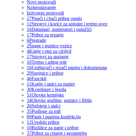
Novi proizvodi
Najprodavanije
Izdvojeni proizvodi
27
Pisaći i crtaći pribor ostalo
12
Strojevi i korice za spiralni i termo uvez
16
Datumari, numeratori i jastučići
17
Pribor za rezanje
6
Pregrade
2
Špage i gumice vezice
4
Kutije i etui za cd/dvd
17
Strojevi za spajanje
10
Termo i ading role
16
Uništavači i rezači papira i dokumenata
29
Spojnice i pribor
46
Fascikli
11
Kutije i stalci za papire
30
Korekture i ljepila
51
Olovke kemijske
34
Olovke grafitne, gumice i šiljila
26
Selotejp i stalci
35
Podloge za miš
89
Papir i papirna konfekcija
12
Uredski pribor
10
Bušilice za papir i pribor
37
Pribor za crtanje i geometriju