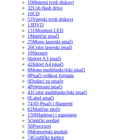
100
Interni tvrdi diskovi
32
Usb flash drive
16
CD
53
Vanjski tvrdi diskovi
13
DVD
131
Monitori LED
1
Matrični pisači
25
Mono laserski pisači
26
Color laserski pisači
19
Skeneri
6
Inkjet A3 pisači
42
Inkjet A4 pisači
8
Mono multifunkcijski pisači
0
Pisači velikog formata
0
Dodaci za pisače
4
Prijenosni pisači
41
Color multifunkcijski pisači
0
Label pisači
74
3D Pisači i filamenti
62
Matične ploče
150
Hladnjaci i napajanja
5
Optički uređaji
56
Procesori
0
Memorijski moduli
74
Grafičke kartice