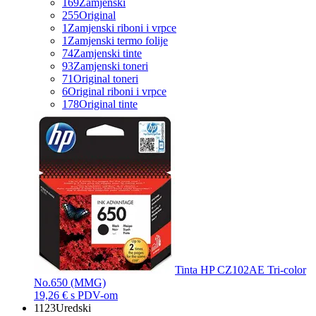
169
Zamjenski
255
Original
1
Zamjenski riboni i vrpce
1
Zamjenski termo folije
74
Zamjenski tinte
93
Zamjenski toneri
71
Original toneri
6
Original riboni i vrpce
178
Original tinte
Tinta HP CZ102AE Tri-color
No.650 (MMG)
19,26 €
s PDV-om
1123
Uredski