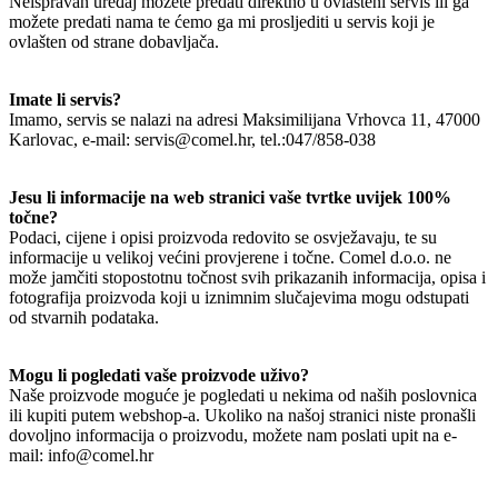
Neispravan uređaj možete predati direktno u ovlašteni servis ili ga
možete predati nama te ćemo ga mi prosljediti u servis koji je
ovlašten od strane dobavljača.
Imate li servis?
Imamo, servis se nalazi na adresi Maksimilijana Vrhovca 11, 47000
Karlovac, e-mail: servis@comel.hr, tel.:047/858-038
Jesu li informacije na web stranici vaše tvrtke uvijek 100%
točne?
Podaci, cijene i opisi proizvoda redovito se osvježavaju, te su
informacije u velikoj većini provjerene i točne. Comel d.o.o. ne
može jamčiti stopostotnu točnost svih prikazanih informacija, opisa i
fotografija proizvoda koji u iznimnim slučajevima mogu odstupati
od stvarnih podataka.
Mogu li pogledati vaše proizvode uživo?
Naše proizvode moguće je pogledati u nekima od naših poslovnica
ili kupiti putem webshop-a. Ukoliko na našoj stranici niste pronašli
dovoljno informacija o proizvodu, možete nam poslati upit na e-
mail: info@comel.hr