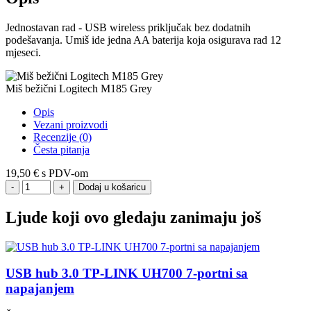
Jednostavan rad - USB wireless priključak bez dodatnih
podešavanja. Umiš ide jedna AA baterija koja osigurava rad 12
mjeseci.
Miš bežični Logitech M185 Grey
Opis
Vezani proizvodi
Recenzije (0)
Česta pitanja
19,50 €
s PDV-om
Dodaj u košaricu
Ljude koji ovo gledaju zanimaju još
USB hub 3.0 TP-LINK UH700 7-portni sa
napajanjem