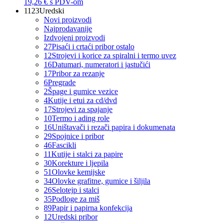
19,26 €
s PDV-om
1123
Uredski
Novi proizvodi
Najprodavanije
Izdvojeni proizvodi
27
Pisaći i crtaći pribor ostalo
12
Strojevi i korice za spiralni i termo uvez
16
Datumari, numeratori i jastučići
17
Pribor za rezanje
6
Pregrade
2
Špage i gumice vezice
4
Kutije i etui za cd/dvd
17
Strojevi za spajanje
10
Termo i ading role
16
Uništavači i rezači papira i dokumenata
29
Spojnice i pribor
46
Fascikli
11
Kutije i stalci za papire
30
Korekture i ljepila
51
Olovke kemijske
34
Olovke grafitne, gumice i šiljila
26
Selotejp i stalci
35
Podloge za miš
89
Papir i papirna konfekcija
12
Uredski pribor