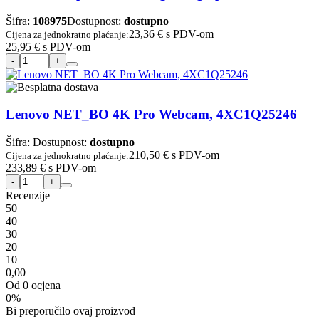
Šifra:
108975
Dostupnost:
dostupno
23,36 €
s PDV-om
Cijena za jednokratno plaćanje:
25,95 €
s PDV-om
Lenovo NET_BO 4K Pro Webcam, 4XC1Q25246
Šifra:
Dostupnost:
dostupno
210,50 €
s PDV-om
Cijena za jednokratno plaćanje:
233,89 €
s PDV-om
Recenzije
5
0
4
0
3
0
2
0
1
0
0,00
Od 0 ocjena
0%
Bi preporučilo ovaj proizvod