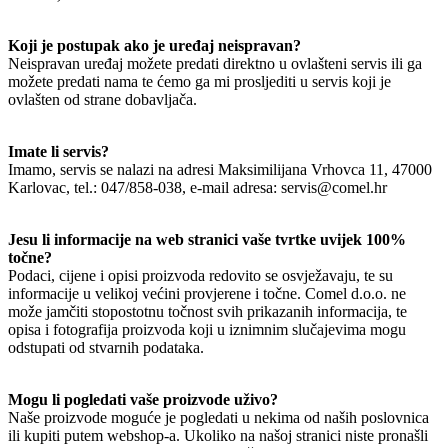
Koji je postupak ako je uređaj neispravan?
Neispravan uređaj možete predati direktno u ovlašteni servis ili ga
možete predati nama te ćemo ga mi prosljediti u servis koji je
ovlašten od strane dobavljača.
Imate li servis?
Imamo, servis se nalazi na adresi Maksimilijana Vrhovca 11, 47000
Karlovac, tel.: 047/858-038, e-mail adresa: servis@comel.hr
Jesu li informacije na web stranici vaše tvrtke uvijek 100%
točne?
Podaci, cijene i opisi proizvoda redovito se osvježavaju, te su
informacije u velikoj većini provjerene i točne. Comel d.o.o. ne
može jamčiti stopostotnu točnost svih prikazanih informacija, te
opisa i fotografija proizvoda koji u iznimnim slučajevima mogu
odstupati od stvarnih podataka.
Mogu li pogledati vaše proizvode uživo?
Naše proizvode moguće je pogledati u nekima od naših poslovnica
ili kupiti putem webshop-a. Ukoliko na našoj stranici niste pronašli