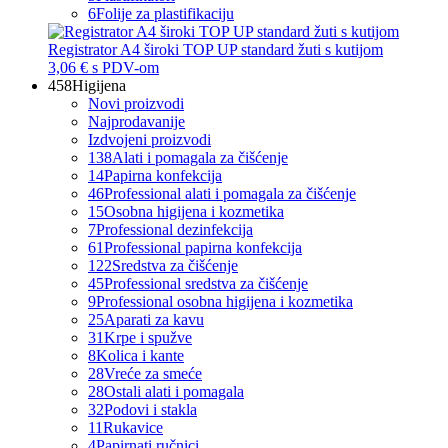
6
Folije za plastifikaciju
Registrator A4 široki TOP UP standard žuti s kutijom
3,06 €
s PDV-om
458
Higijena
Novi proizvodi
Najprodavanije
Izdvojeni proizvodi
138
Alati i pomagala za čišćenje
14
Papirna konfekcija
46
Professional alati i pomagala za čišćenje
15
Osobna higijena i kozmetika
7
Professional dezinfekcija
61
Professional papirna konfekcija
122
Sredstva za čišćenje
45
Professional sredstva za čišćenje
9
Professional osobna higijena i kozmetika
25
Aparati za kavu
31
Krpe i spužve
8
Kolica i kante
28
Vreće za smeće
28
Ostali alati i pomagala
32
Podovi i stakla
11
Rukavice
4
Papirnati ručnici