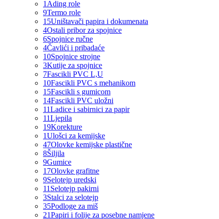
1
Ading role
9
Termo role
15
Uništavači papira i dokumenata
4
Ostali pribor za spojnice
6
Spojnice ručne
4
Čavlići i pribadaće
10
Spojnice strojne
3
Kutije za spojnice
7
Fascikli PVC L,U
10
Fascikli PVC s mehanikom
15
Fascikli s gumicom
14
Fascikli PVC uložni
11
Ladice i sabirnici za papir
11
Ljepila
19
Korekture
1
Ulošci za kemijske
47
Olovke kemijske plastične
8
Šiljila
9
Gumice
17
Olovke grafitne
9
Selotejp uredski
11
Selotejp pakirni
3
Stalci za selotejp
35
Podloge za miš
21
Papiri i folije za posebne namjene