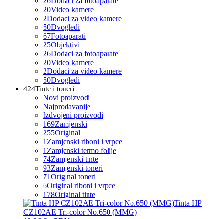
26
Dodaci za fotoaparate
20
Video kamere
2
Dodaci za video kamere
50
Dvogledi
67
Fotoaparati
25
Objektivi
26
Dodaci za fotoaparate
20
Video kamere
2
Dodaci za video kamere
50
Dvogledi
424
Tinte i toneri
Novi proizvodi
Najprodavanije
Izdvojeni proizvodi
169
Zamjenski
255
Original
1
Zamjenski riboni i vrpce
1
Zamjenski termo folije
74
Zamjenski tinte
93
Zamjenski toneri
71
Original toneri
6
Original riboni i vrpce
178
Original tinte
Tinta HP
CZ102AE Tri-color No.650 (MMG)