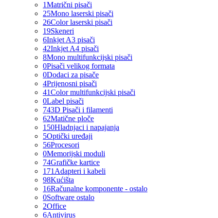
1
Matrični pisači
25
Mono laserski pisači
26
Color laserski pisači
19
Skeneri
6
Inkjet A3 pisači
42
Inkjet A4 pisači
8
Mono multifunkcijski pisači
0
Pisači velikog formata
0
Dodaci za pisače
4
Prijenosni pisači
41
Color multifunkcijski pisači
0
Label pisači
74
3D Pisači i filamenti
62
Matične ploče
150
Hladnjaci i napajanja
5
Optički uređaji
56
Procesori
0
Memorijski moduli
74
Grafičke kartice
171
Adapteri i kabeli
98
Kućišta
16
Računalne komponente - ostalo
0
Software ostalo
2
Office
6
Antivirus