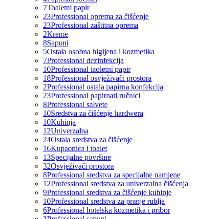
7
Toaletni papir
23
Professional oprema za čišćenje
23
Professional zaštitna oprema
2
Kreme
8
Sapuni
5
Ostala osobna higijena i kozmetika
7
Professional dezinfekcija
10
Professional taoletni papir
18
Professional osvježivači prostora
2
Professional ostala papirna konfekcija
23
Professional papirnati ručnici
8
Professional salvete
10
Sredstva za čišćenje hardwera
10
Kuhinja
12
Univerzalna
24
Ostala sredstva za čišćenje
16
Kupaonica i toalet
13
Specijalne površine
32
Osvježivači prostora
8
Professional sredstva za specijalne namjene
12
Professional sredstva za univerzalna čišćenja
9
Professional sredstva za čišćenje kuhinje
10
Professional sredstva za pranje rublja
6
Professional hotelska kozmetika i pribor
3
Professional sapuni