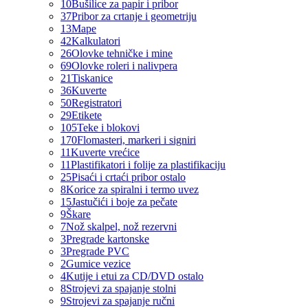
10
Bušilice za papir i pribor
37
Pribor za crtanje i geometriju
13
Mape
42
Kalkulatori
26
Olovke tehničke i mine
69
Olovke roleri i nalivpera
21
Tiskanice
36
Kuverte
50
Registratori
29
Etikete
105
Teke i blokovi
170
Flomasteri, markeri i signiri
11
Kuverte vrećice
11
Plastifikatori i folije za plastifikaciju
25
Pisaći i crtaći pribor ostalo
8
Korice za spiralni i termo uvez
15
Jastučići i boje za pečate
9
Škare
7
Nož skalpel, nož rezervni
3
Pregrade kartonske
3
Pregrade PVC
2
Gumice vezice
4
Kutije i etui za CD/DVD ostalo
8
Strojevi za spajanje stolni
9
Strojevi za spajanje ručni