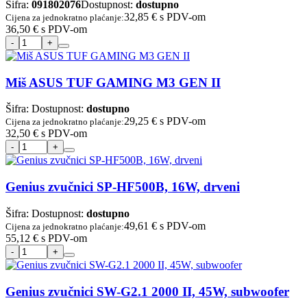
Šifra:
091802076
Dostupnost:
dostupno
32,85 €
s PDV-om
Cijena za jednokratno plaćanje:
36,50 €
s PDV-om
Miš ASUS TUF GAMING M3 GEN II
Šifra:
Dostupnost:
dostupno
29,25 €
s PDV-om
Cijena za jednokratno plaćanje:
32,50 €
s PDV-om
Genius zvučnici SP-HF500B, 16W, drveni
Šifra:
Dostupnost:
dostupno
49,61 €
s PDV-om
Cijena za jednokratno plaćanje:
55,12 €
s PDV-om
Genius zvučnici SW-G2.1 2000 II, 45W, subwoofer