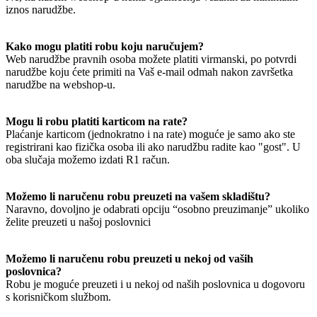
iznos narudžbe.
Kako mogu platiti robu koju naručujem?
Web narudžbe pravnih osoba možete platiti virmanski, po potvrdi
narudžbe koju ćete primiti na Vaš e-mail odmah nakon završetka
narudžbe na webshop-u.
Mogu li robu platiti karticom na rate?
Plaćanje karticom (jednokratno i na rate) moguće je samo ako ste
registrirani kao fizička osoba ili ako narudžbu radite kao "gost". U
oba slučaja možemo izdati R1 račun.
Možemo li naručenu robu preuzeti na vašem skladištu?
Naravno, dovoljno je odabrati opciju “osobno preuzimanje” ukoliko
želite preuzeti u našoj poslovnici
Možemo li naručenu robu preuzeti u nekoj od vaših
poslovnica?
Robu je moguće preuzeti i u nekoj od naših poslovnica u dogovoru
s korisničkom službom.