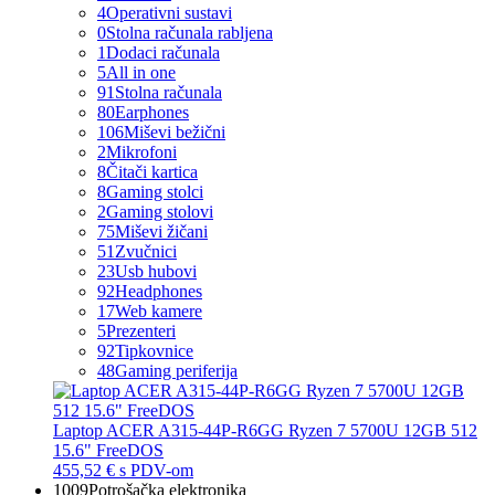
4
Operativni sustavi
0
Stolna računala rabljena
1
Dodaci računala
5
All in one
91
Stolna računala
80
Earphones
106
Miševi bežični
2
Mikrofoni
8
Čitači kartica
8
Gaming stolci
2
Gaming stolovi
75
Miševi žičani
51
Zvučnici
23
Usb hubovi
92
Headphones
17
Web kamere
5
Prezenteri
92
Tipkovnice
48
Gaming periferija
Laptop ACER A315-44P-R6GG Ryzen 7 5700U 12GB 512
15.6" FreeDOS
455,52 €
s PDV-om
1009
Potrošačka elektronika