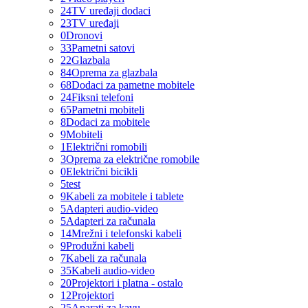
24
TV uređaji dodaci
23
TV uređaji
0
Dronovi
33
Pametni satovi
22
Glazbala
84
Oprema za glazbala
68
Dodaci za pametne mobitele
24
Fiksni telefoni
65
Pametni mobiteli
8
Dodaci za mobitele
9
Mobiteli
1
Električni romobili
3
Oprema za električne romobile
0
Električni bicikli
5
test
9
Kabeli za mobitele i tablete
5
Adapteri audio-video
5
Adapteri za računala
14
Mrežni i telefonski kabeli
9
Produžni kabeli
7
Kabeli za računala
35
Kabeli audio-video
20
Projektori i platna - ostalo
12
Projektori
25
Aparati za kavu