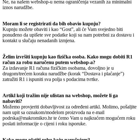
Ne, na našem webshop-u nema ograničenja vezanih za minimalni
iznos narudžbe.
Moram li se registrirati da bih obavio kupnju?
Kupnju možete obaviti i kao “Gost”, ali će Vam svejedno biti
ponuđeno da upišete sve podatke koji su nam potrebni za dostavu i
kontakt u slučaju nenadanih izmjena.
Želim izvršiti kupnju kao fizička osoba. Kako mogu dobiti R1
račun za robu naručenu putem webshop-a?
Za izdavanje R1 računa fizičkim osobama, dovoljno je u
drugom/trećem koraku narudžbe (korak “Dostava i plaćanje”)
zatražiti R1 i ispuniti sva polja s podacima tvrtke.
Artikl koji tražim nije ulistan na webshop, možete li ga
nabaviti?
Možemo provjeriti dobavljivost za određeni artikl. Molimo, pošaljite
nam upit sa oznakom/modelom proizvoda na e-mail
podrska@makromikro.hr te ćemo Vam u najkraćem mogućem roku
poslati informacije o cijeni i roku isporuke.
Kako mogu platiti robu koju naručujem?