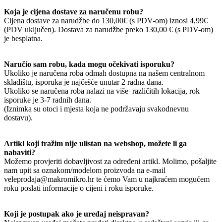
Koja je cijena dostave za naručenu robu?
Cijena dostave za narudžbe do 130,00€ (s PDV-om) iznosi 4,99€
(PDV uključen). Dostava za narudžbe preko 130,00 € (s PDV-om)
je besplatna.
Naručio sam robu, kada mogu očekivati isporuku?
Ukoliko je naručena roba odmah dostupna na našem centralnom
skladištu, isporuka je najčešće unutar 2 radna dana.
Ukoliko se naručena roba nalazi na više različitih lokacija, rok
isporuke je 3-7 radnih dana.
(Iznimka su otoci i mjesta koja ne podržavaju svakodnevnu
dostavu).
Artikl koji tražim nije ulistan na webshop, možete li ga
nabaviti?
Možemo provjeriti dobavljivost za određeni artikl. Molimo, pošaljite
nam upit sa oznakom/modelom proizvoda na e-mail
veleprodaja@makromikro.hr te ćemo Vam u najkraćem mogućem
roku poslati informacije o cijeni i roku isporuke.
Koji je postupak ako je uređaj neispravan?