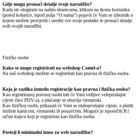
Gdje mogu pronaći detalje svoje narudžbe?
Kada ste ulogirani na našim stranicama, klikom na ikonu korisnika
(pored košarice, ispod polja “O nama”) pojavit će Vam se izbornik u
kojem možete provjeriti i urediti sve svoje podatke te pronaći detalje
svih svojih narudžbi.
Fizičke osobe
Kako se mogu registrirati na webshop Comel-a?
Na naš webshop možete se registrirati kao pravna ili fizička osoba.
Koja je razlika između registracije kao pravna i fizička osoba?
Kao registriranoj pravnoj osobi biti će Vam vidljive veleprodajne
cijene (bez PDV-a), a plaćanje se obavlja virmanski.
Kao fizičkoj osobi, prikazati će Vam se maloprodajne cijene, a platiti
možete karticom, virmanski ili pouzećem. Moguće je isporučiti R1
račun kupcu koji je registriran kao fizička osoba.
Postoji li minimalni iznos za web narudžbu?