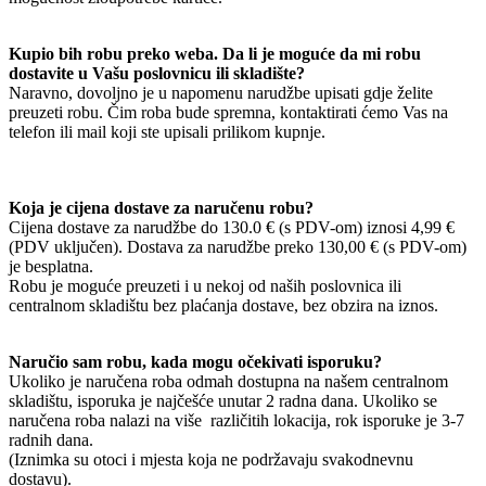
Kupio bih robu preko weba. Da li je moguće da mi robu
dostavite u Vašu poslovnicu ili skladište?
Naravno, dovoljno je u napomenu narudžbe upisati gdje želite
preuzeti robu. Čim roba bude spremna, kontaktirati ćemo Vas na
telefon ili mail koji ste upisali prilikom kupnje.
Koja je cijena dostave za naručenu robu?
Cijena dostave za narudžbe do 130.0 € (s PDV-om) iznosi 4,99 €
(PDV uključen). Dostava za narudžbe preko 130,00 € (s PDV-om)
je besplatna.
Robu je moguće preuzeti i u nekoj od naših poslovnica ili
centralnom skladištu bez plaćanja dostave, bez obzira na iznos.
Naručio sam robu, kada mogu očekivati isporuku?
Ukoliko je naručena roba odmah dostupna na našem centralnom
skladištu, isporuka je najčešće unutar 2 radna dana. Ukoliko se
naručena roba nalazi na više različitih lokacija, rok isporuke je 3-7
radnih dana.
(Iznimka su otoci i mjesta koja ne podržavaju svakodnevnu
dostavu).