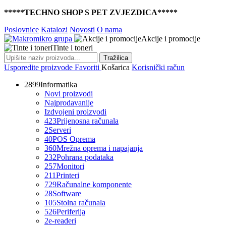
*****TECHNO SHOP S PET ZVJEZDICA*****
Poslovnice
Katalozi
Novosti
O nama
Akcije i promocije
Tinte i toneri
Tražilica
Usporedite proizvode
Favoriti
Košarica
Korisnički račun
2899
Informatika
Novi proizvodi
Najprodavanije
Izdvojeni proizvodi
423
Prijenosna računala
2
Serveri
40
POS Oprema
360
Mrežna oprema i napajanja
232
Pohrana podataka
257
Monitori
211
Printeri
729
Računalne komponente
28
Software
105
Stolna računala
526
Periferija
2
e-readeri