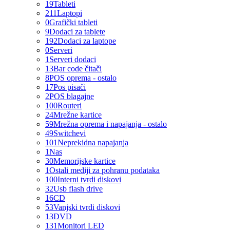
19
Tableti
211
Laptopi
0
Grafički tableti
9
Dodaci za tablete
192
Dodaci za laptope
0
Serveri
1
Serveri dodaci
13
Bar code čitači
8
POS oprema - ostalo
17
Pos pisači
2
POS blagajne
100
Routeri
24
Mrežne kartice
59
Mrežna oprema i napajanja - ostalo
49
Switchevi
101
Neprekidna napajanja
1
Nas
30
Memorijske kartice
1
Ostali mediji za pohranu podataka
100
Interni tvrdi diskovi
32
Usb flash drive
16
CD
53
Vanjski tvrdi diskovi
13
DVD
131
Monitori LED