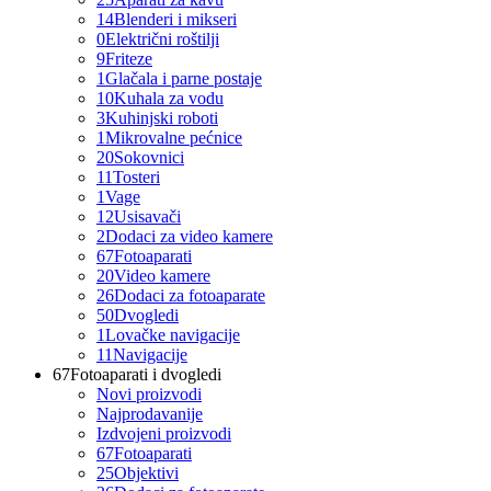
14
Blenderi i mikseri
0
Električni roštilji
9
Friteze
1
Glačala i parne postaje
10
Kuhala za vodu
3
Kuhinjski roboti
1
Mikrovalne pećnice
20
Sokovnici
11
Tosteri
1
Vage
12
Usisavači
2
Dodaci za video kamere
67
Fotoaparati
20
Video kamere
26
Dodaci za fotoaparate
50
Dvogledi
1
Lovačke navigacije
11
Navigacije
67
Fotoaparati i dvogledi
Novi proizvodi
Najprodavanije
Izdvojeni proizvodi
67
Fotoaparati
25
Objektivi