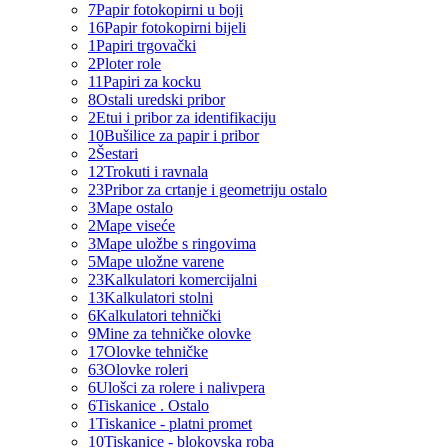
7
Papir fotokopirni u boji
16
Papir fotokopirni bijeli
1
Papiri trgovački
2
Ploter role
11
Papiri za kocku
8
Ostali uredski pribor
2
Etui i pribor za identifikaciju
10
Bušilice za papir i pribor
2
Šestari
12
Trokuti i ravnala
23
Pribor za crtanje i geometriju ostalo
3
Mape ostalo
2
Mape viseće
3
Mape uložbe s ringovima
5
Mape uložne varene
23
Kalkulatori komercijalni
13
Kalkulatori stolni
6
Kalkulatori tehnički
9
Mine za tehničke olovke
17
Olovke tehničke
63
Olovke roleri
6
Ulošci za rolere i nalivpera
6
Tiskanice . Ostalo
1
Tiskanice - platni promet
10
Tiskanice - blokovska roba