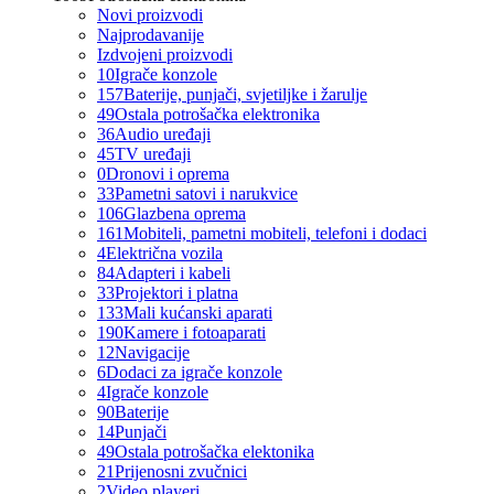
Novi proizvodi
Najprodavanije
Izdvojeni proizvodi
10
Igrače konzole
157
Baterije, punjači, svjetiljke i žarulje
49
Ostala potrošačka elektronika
36
Audio uređaji
45
TV uređaji
0
Dronovi i oprema
33
Pametni satovi i narukvice
106
Glazbena oprema
161
Mobiteli, pametni mobiteli, telefoni i dodaci
4
Električna vozila
84
Adapteri i kabeli
33
Projektori i platna
133
Mali kućanski aparati
190
Kamere i fotoaparati
12
Navigacije
6
Dodaci za igrače konzole
4
Igrače konzole
90
Baterije
14
Punjači
49
Ostala potrošačka elektonika
21
Prijenosni zvučnici
2
Video playeri