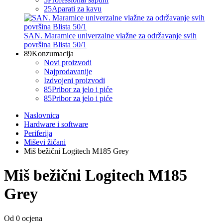
25
Aparati za kavu
SAN. Maramice univerzalne vlažne za održavanje svih
površina Blista 50/1
89
Konzumacija
Novi proizvodi
Najprodavanije
Izdvojeni proizvodi
85
Pribor za jelo i piće
85
Pribor za jelo i piće
Naslovnica
Hardware i software
Periferija
Miševi žičani
Miš bežični Logitech M185 Grey
Miš bežični Logitech M185
Grey
Od 0 ocjena