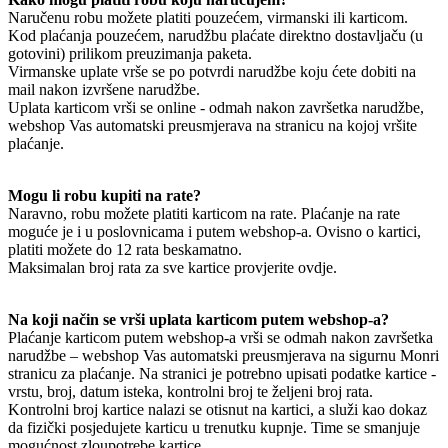
Naručenu robu možete platiti pouzećem, virmanski ili karticom.
Kod plaćanja pouzećem, narudžbu plaćate direktno dostavljaču (u
gotovini) prilikom preuzimanja paketa.
Virmanske uplate vrše se po potvrdi narudžbe koju ćete dobiti na
mail nakon izvršene narudžbe.
Uplata karticom vrši se online - odmah nakon završetka narudžbe,
webshop Vas automatski preusmjerava na stranicu na kojoj vršite
plaćanje.
Mogu li robu kupiti na rate?
Naravno, robu možete platiti karticom na rate. Plaćanje na rate
moguće je i u poslovnicama i putem webshop-a. Ovisno o kartici,
platiti možete do 12 rata beskamatno.
Maksimalan broj rata za sve kartice provjerite ovdje.
Na koji način se vrši uplata karticom putem webshop-a?
Plaćanje karticom putem webshop-a vrši se odmah nakon završetka
narudžbe – webshop Vas automatski preusmjerava na sigurnu Monri
stranicu za plaćanje. Na stranici je potrebno upisati podatke kartice -
vrstu, broj, datum isteka, kontrolni broj te željeni broj rata.
Kontrolni broj kartice nalazi se otisnut na kartici, a služi kao dokaz
da fizički posjedujete karticu u trenutku kupnje. Time se smanjuje
mogućnost zloupotrebe kartice.