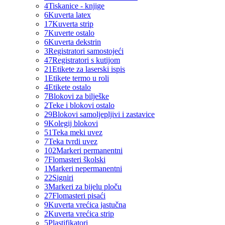
4
Tiskanice - knjige
6
Kuverta latex
17
Kuverta strip
7
Kuverte ostalo
6
Kuverta dekstrin
3
Registratori samostojeći
47
Registratori s kutijom
21
Etikete za laserski ispis
1
Etikete termo u roli
4
Etikete ostalo
7
Blokovi za bilješke
2
Teke i blokovi ostalo
29
Blokovi samoljepljivi i zastavice
9
Kolegij blokovi
51
Teka meki uvez
7
Teka tvrdi uvez
102
Markeri permanentni
7
Flomasteri školski
1
Markeri nepermanentni
22
Signiri
3
Markeri za bijelu ploču
27
Flomasteri pisaći
9
Kuverta vrećica jastučna
2
Kuverta vrećica strip
5
Plastifikatori