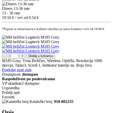
Diners 13-36 rate
13 - 36 rate
19.50 € / već od 0.54 €
*Popust se obraćunava u košarici ukoliko je iznos košarice veći od 19.90 €
Dodaj u košaricu
M185 Gray, Vrsta Bežično, Wireless, Optički, Rezolucija 1000
dpi/cpi, Tipke3, Scroll 1, Indikator baterije ne, Boja Siva
Pogledaj puni opis
Dostupnost:
dostupno
Raspoloživost po poslovnicama
VP skladiste2
dostupno
Usporedba
Pošalji upit
Favoriti
Kataloški broj:
910-002235
Opis