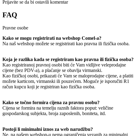
Prijavite se da bi ostavili komentar
FAQ
Pravne osobe
Kako se mogu registrirati na webshop Comel-a?
Na naš webshop možete se registrirati kao pravna ili fizička osoba.
Koja je razlika kada se registriram kao pravna ili fizička osoba?
Kao registriranoj pravnoj osobi biti će Vam vidljive veleprodajne
cijene (bez PDV-a), a plaćanje se obavlja virmanski.
Kao fizičkoj osobi, prikazati će Vam se maloprodajne cijene, a platiti
možete karticom, virmanski ili pouzećem. Moguće je isporučiti R1
račun kupcu koji je registriran kao fizička osoba.
Kako se točno formira cijena za pravnu osobu?
Cijena se formira na temelju raznih faktora poput: veličine
gospodarskog subjekta, broja zaposlenih, boniteta, itd.
Postoji li minimalni iznos za web narudžbu?
Ne, na našem webshop-u nema ograničenja vezanih za minimalni