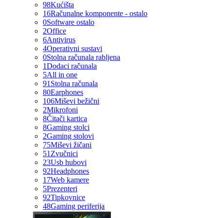
98
Kućišta
16
Računalne komponente - ostalo
0
Software ostalo
2
Office
6
Antivirus
4
Operativni sustavi
0
Stolna računala rabljena
1
Dodaci računala
5
All in one
91
Stolna računala
80
Earphones
106
Miševi bežični
2
Mikrofoni
8
Čitači kartica
8
Gaming stolci
2
Gaming stolovi
75
Miševi žičani
51
Zvučnici
23
Usb hubovi
92
Headphones
17
Web kamere
5
Prezenteri
92
Tipkovnice
48
Gaming periferija