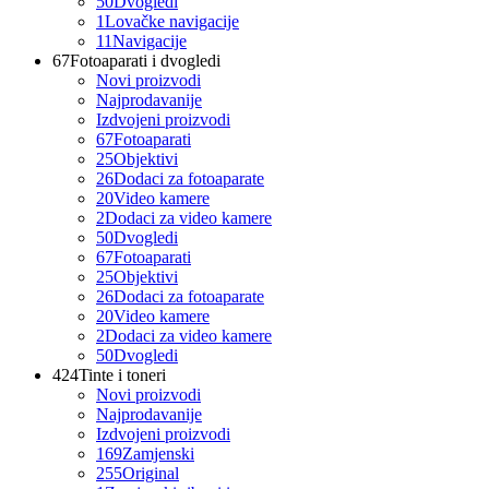
50
Dvogledi
1
Lovačke navigacije
11
Navigacije
67
Fotoaparati i dvogledi
Novi proizvodi
Najprodavanije
Izdvojeni proizvodi
67
Fotoaparati
25
Objektivi
26
Dodaci za fotoaparate
20
Video kamere
2
Dodaci za video kamere
50
Dvogledi
67
Fotoaparati
25
Objektivi
26
Dodaci za fotoaparate
20
Video kamere
2
Dodaci za video kamere
50
Dvogledi
424
Tinte i toneri
Novi proizvodi
Najprodavanije
Izdvojeni proizvodi
169
Zamjenski
255
Original