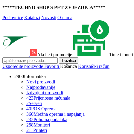
*****TECHNO SHOP S PET ZVJEZDICA*****
Poslovnice
Katalozi
Novosti
O nama
Akcije i promocije
Tinte i toneri
Tražilica
Usporedite proizvode
Favoriti
Košarica
Korisnički račun
2900
Informatika
Novi proizvodi
Najprodavanije
Izdvojeni proizvodi
423
Prijenosna računala
2
Serveri
40
POS Oprema
360
Mrežna oprema i napajanja
232
Pohrana podataka
258
Monitori
211
Printeri