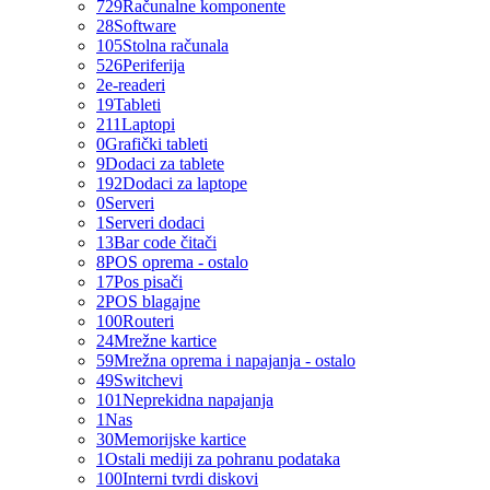
729
Računalne komponente
28
Software
105
Stolna računala
526
Periferija
2
e-readeri
19
Tableti
211
Laptopi
0
Grafički tableti
9
Dodaci za tablete
192
Dodaci za laptope
0
Serveri
1
Serveri dodaci
13
Bar code čitači
8
POS oprema - ostalo
17
Pos pisači
2
POS blagajne
100
Routeri
24
Mrežne kartice
59
Mrežna oprema i napajanja - ostalo
49
Switchevi
101
Neprekidna napajanja
1
Nas
30
Memorijske kartice
1
Ostali mediji za pohranu podataka
100
Interni tvrdi diskovi