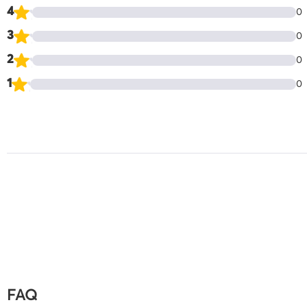
4
0
3
0
2
0
1
0
FAQ