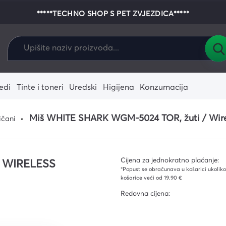
*****TECHNO SHOP S PET ZVJEZDICA*****
edi
Tinte i toneri
Uredski
Higijena
Konzumacija
alo
enje
e-readeri
Dodaci za igrače
Fotoaparati
Zamjenski riboni i vrpce
Pisaći i crtaći pribor
Krpe i spužve
Pribor za jelo i piće
Tableti
Igrače konzol
Zamjenski term
Kolica i kante
Miš WHITE SHARK WGM-5024 TOR, žuti / Wire
ičani
konzole
ostalo
 i žarulje
ni i termo
Laptopi
Zamjenski tinte
Vreće za smeće
Grafički tablet
Zamjenski ton
Ostali alati i
onika
agala za
Dodaci za tablete
Podovi i stakla
Dodaci za la
Rukavice
stučići
Cijena za jednokratno plaćanje:
/ WIRELESS
ja
*Popust se obračunava u košarici ukoliko 
ika
košarice veći od 19.90 €
Redovna cijena:
ekcija
ce