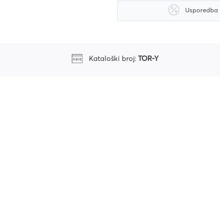
Usporedba
riju
Kataloški broj:
TOR-Y
ri