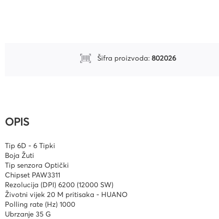
Uredski pribor
Bušilice za papir i pribor
Pribor za crtanje i geomet
Šifra proizvoda:
802026
Mape
Kalkulatori
Olovke tehničke i mine
Olovke roleri i nalivpera
OPIS
Tiskanice
Tip 6D - 6 Tipki
Kuverte
Boja Žuti
Registratori
Tip senzora Optički
Chipset PAW3311
Etikete
Rezolucija (DPI) 6200 (12000 SW)
Životni vijek 20 M pritisaka - HUANO
Teke i blokovi
Polling rate (Hz) 1000
Ubrzanje 35 G
Flomasteri, markeri i signi