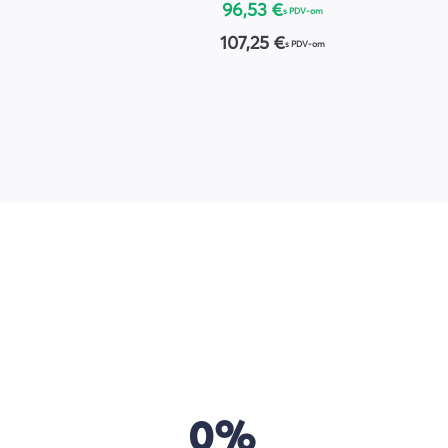
96,53 €
s PDV-om
107,25 €
s PDV-om
0%