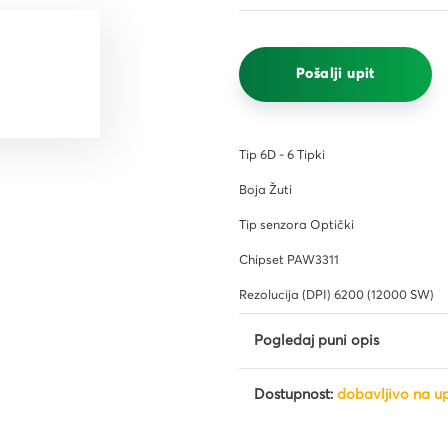
čišćenje
i,
Pošalji upit
ena i
 i
Tip 6D - 6 Tipki
Boja Žuti
Tip senzora Optički
Chipset PAW3311
Rezolucija (DPI) 6200 (12000 SW)
iljila
Pogledaj puni opis
Dostupnost:
dobavljivo na up
a