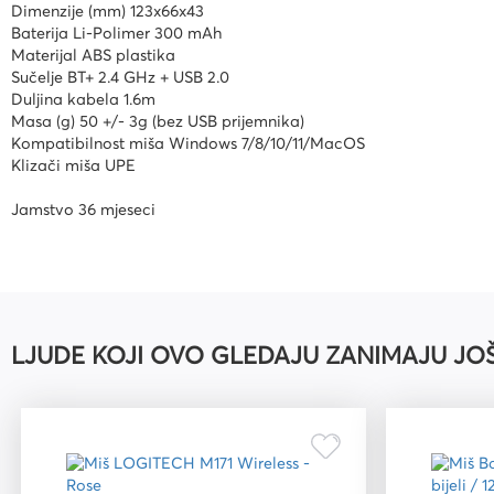
Dimenzije (mm) 123x66x43
Kuverte vrećice
Baterija Li-Polimer 300 mAh
Materijal ABS plastika
Plastifikatori i folije za
Sučelje BT+ 2.4 GHz + USB 2.0
plastifikaciju
Duljina kabela 1.6m
Masa (g) 50 +/- 3g (bez USB prijemnika)
Kompatibilnost miša Windows 7/8/10/11/MacOS
Klizači miša UPE
Jamstvo 36 mjeseci
LJUDE KOJI OVO GLEDAJU ZANIMAJU JO