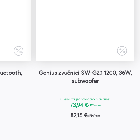
uetooth,
Genius zvučnici SW-G2.1 1200, 36W,
subwoofer
Cijena za jednokratno plaćanje:
73,94 €
s PDV-om
82,15 €
s PDV-om