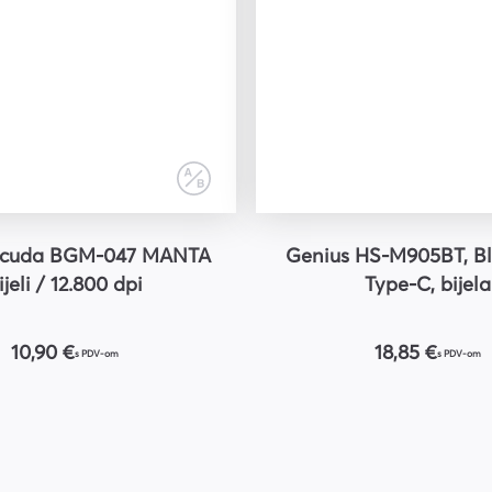
acuda BGM-047 MANTA
Genius HS-M905BT, Bl
ijeli / 12.800 dpi
Type-C, bijela
10,90 €
18,85 €
s PDV-om
s PDV-om