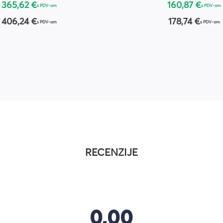
365,62 €
160,87 €
s PDV-om
s PDV-om
406,24 €
178,74 €
s PDV-om
s PDV-om
RECENZIJE
0,00