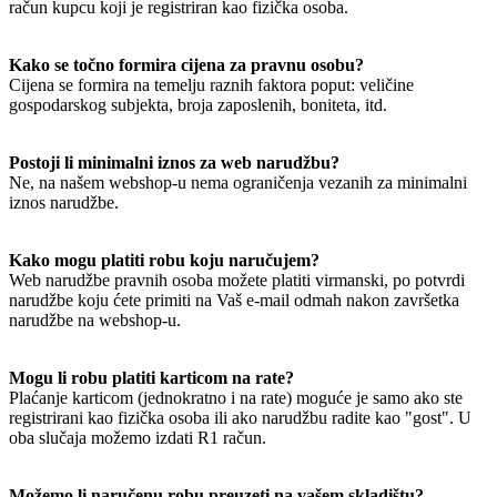
račun kupcu koji je registriran kao fizička osoba.
Kako se točno formira cijena za pravnu osobu?
Cijena se formira na temelju raznih faktora poput: veličine
gospodarskog subjekta, broja zaposlenih, boniteta, itd.
Postoji li minimalni iznos za web narudžbu?
Ne, na našem webshop-u nema ograničenja vezanih za minimalni
iznos narudžbe.
Kako mogu platiti robu koju naručujem?
Web narudžbe pravnih osoba možete platiti virmanski, po potvrdi
narudžbe koju ćete primiti na Vaš e-mail odmah nakon završetka
narudžbe na webshop-u.
Mogu li robu platiti karticom na rate?
Plaćanje karticom (jednokratno i na rate) moguće je samo ako ste
registrirani kao fizička osoba ili ako narudžbu radite kao "gost". U
oba slučaja možemo izdati R1 račun.
Možemo li naručenu robu preuzeti na vašem skladištu?