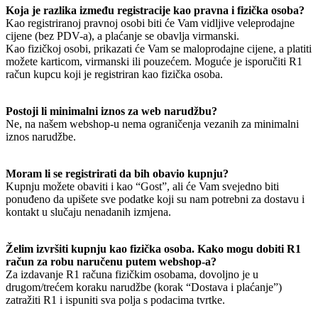
Koja je razlika između registracije kao pravna i fizička osoba?
Kao registriranoj pravnoj osobi biti će Vam vidljive veleprodajne
cijene (bez PDV-a), a plaćanje se obavlja virmanski.
Kao fizičkoj osobi, prikazati će Vam se maloprodajne cijene, a platiti
možete karticom, virmanski ili pouzećem. Moguće je isporučiti R1
račun kupcu koji je registriran kao fizička osoba.
Postoji li minimalni iznos za web narudžbu?
Ne, na našem webshop-u nema ograničenja vezanih za minimalni
iznos narudžbe.
Moram li se registrirati da bih obavio kupnju?
Kupnju možete obaviti i kao “Gost”, ali će Vam svejedno biti
ponuđeno da upišete sve podatke koji su nam potrebni za dostavu i
kontakt u slučaju nenadanih izmjena.
Želim izvršiti kupnju kao fizička osoba. Kako mogu dobiti R1
račun za robu naručenu putem webshop-a?
Za izdavanje R1 računa fizičkim osobama, dovoljno je u
drugom/trećem koraku narudžbe (korak “Dostava i plaćanje”)
zatražiti R1 i ispuniti sva polja s podacima tvrtke.