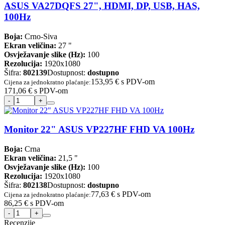
ASUS VA27DQFS 27", HDMI, DP, USB, HAS,
100Hz
Boja:
Crno-Siva
Ekran veličina:
27 "
Osvježavanje slike (Hz):
100
Rezolucija:
1920x1080
Šifra:
802139
Dostupnost:
dostupno
153,95 €
s PDV-om
Cijena za jednokratno plaćanje:
171,06 €
s PDV-om
Monitor 22" ASUS VP227HF FHD VA 100Hz
Boja:
Crna
Ekran veličina:
21,5 "
Osvježavanje slike (Hz):
100
Rezolucija:
1920x1080
Šifra:
802138
Dostupnost:
dostupno
77,63 €
s PDV-om
Cijena za jednokratno plaćanje:
86,25 €
s PDV-om
Recenzije