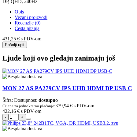
DP, QHD, 240Hz
Opis
Vezani proizvodi
Recenzije (0)
Česta pitanja
431,25 €
s PDV-om
Pošalji upit
Ljude koji ovo gledaju zanimaju još
MON 27 AS PA279CV IPS UHD HDMI DP USB-C
Šifra:
Dostupnost:
dostupno
379,94 €
s PDV-om
Cijena za jednokratno plaćanje:
422,16 €
s PDV-om