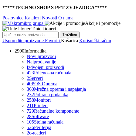
*****TECHNO SHOP S PET ZVJEZDICA*****
Poslovnice
Katalozi
Novosti
O nama
Akcije i promocije
Tinte i toneri
Tražilica
Usporedite proizvode
Favoriti
Košarica
Korisnički račun
2900
Informatika
Novi proizvodi
Najprodavanije
Izdvojeni proizvodi
423
Prijenosna računala
2
Serveri
40
POS Oprema
360
Mrežna oprema i napajanja
232
Pohrana podataka
258
Monitori
211
Printeri
729
Računalne komponente
28
Software
105
Stolna računala
526
Periferija
2
e-readeri