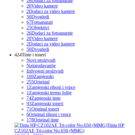
26
Dodaci za fotoaparate
20
Video kamere
2
Dodaci za video kamere
50
Dvogledi
67
Fotoaparati
25
Objektivi
26
Dodaci za fotoaparate
20
Video kamere
2
Dodaci za video kamere
50
Dvogledi
424
Tinte i toneri
Novi proizvodi
Najprodavanije
Izdvojeni proizvodi
169
Zamjenski
255
Original
1
Zamjenski riboni i vrpce
1
Zamjenski termo folije
74
Zamjenski tinte
93
Zamjenski toneri
71
Original toneri
6
Original riboni i vrpce
178
Original tinte
Tinta HP
CZ102AE Tri-color No.650 (MMG)