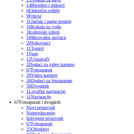
14
Blenderi i mikseri
0
Električni roštilji
9
Friteze
1
Glačala i parne postaje
10
Kuhala za vodu
3
Kuhinjski roboti
1
Mikrovalne pećnice
20
Sokovnici
11
Tosteri
1
Vage
12
Usisavači
2
Dodaci za video kamere
67
Fotoaparati
20
Video kamere
26
Dodaci za fotoaparate
50
Dvogledi
1
Lovačke navigacije
11
Navigacije
67
Fotoaparati i dvogledi
Novi proizvodi
Najprodavanije
Izdvojeni proizvodi
67
Fotoaparati
25
Objektivi