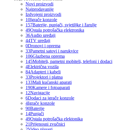
Novi proizvodi
Najprodavanije
Izdvojeni proizvodi
10
Igrače konzole
157
Baterije, punjači, svjetiljke i žarulje
49
Ostala potrošačka elektronika
36
Audio uređaji
44
TV uređaji
0
Dronovi i oprema
33
Pametni satovi i narukvice
106
Glazbena oprema
145
Mobiteli, pametni mobiteli, telefoni i dodaci
4
Električna vozila
84
Adapteri i kabeli
33
Projektori i platna
133
Mali kućanski aparati
190
Kamere i fotoaparati
12
Navigacije
6
Dodaci za igrače konzole
4
Igrače konzole
90
Baterije
14
Punjači
49
Ostala potrošačka elektonika
21
Prijenosni zvučnici
2
Video playeri