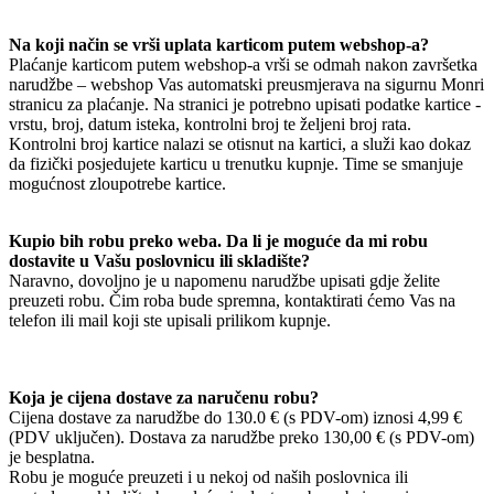
Na koji način se vrši uplata karticom putem webshop-a?
Plaćanje karticom putem webshop-a vrši se odmah nakon završetka
narudžbe – webshop Vas automatski preusmjerava na sigurnu Monri
stranicu za plaćanje. Na stranici je potrebno upisati podatke kartice -
vrstu, broj, datum isteka, kontrolni broj te željeni broj rata.
Kontrolni broj kartice nalazi se otisnut na kartici, a služi kao dokaz
da fizički posjedujete karticu u trenutku kupnje. Time se smanjuje
mogućnost zloupotrebe kartice.
Kupio bih robu preko weba. Da li je moguće da mi robu
dostavite u Vašu poslovnicu ili skladište?
Naravno, dovoljno je u napomenu narudžbe upisati gdje želite
preuzeti robu. Čim roba bude spremna, kontaktirati ćemo Vas na
telefon ili mail koji ste upisali prilikom kupnje.
Koja je cijena dostave za naručenu robu?
Cijena dostave za narudžbe do 130.0 € (s PDV-om) iznosi 4,99 €
(PDV uključen). Dostava za narudžbe preko 130,00 € (s PDV-om)
je besplatna.
Robu je moguće preuzeti i u nekoj od naših poslovnica ili