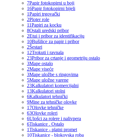
7
Papir fotokopirni u boji
16
Papir fotokopirni bijeli
1
Papiri trgovački
2
Ploter role
11
Papiri za kocku
8
Ostali uredski pribor
2
Etui i pribor za identifikaciju
10
Bušilice za papir i pribor
2
Šestari
12
Trokuti i ravnala
23
Pribor za crtanje i geometriju ostalo
3
Mape ostalo
2
Mape viseće
3
Mape uložbe s ringovima
5
Mape uložne varene
23
Kalkulatori komercijalni
13
Kalkulatori stolni
6
Kalkulatori tehnički
9
Mine za tehničke olovke
17
Olovke tehničke
63
Olovke roleri
6
Ulošci za rolere i nalivpera
6
Tiskanice . Ostalo
1
Tiskanice - platni promet
10
Tiskanice - blokovska roba