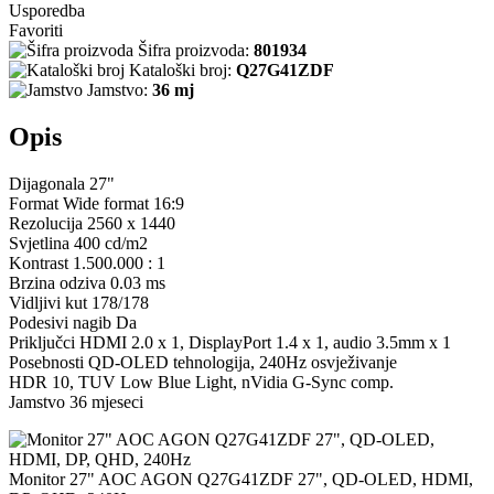
Usporedba
Favoriti
Šifra proizvoda:
801934
Kataloški broj:
Q27G41ZDF
Jamstvo:
36 mj
Opis
Dijagonala 27"
Format Wide format 16:9
Rezolucija 2560 x 1440
Svjetlina 400 cd/m2
Kontrast 1.500.000 : 1
Brzina odziva 0.03 ms
Vidljivi kut 178/178
Podesivi nagib Da
Priključci HDMI 2.0 x 1, DisplayPort 1.4 x 1, audio 3.5mm x 1
Posebnosti QD-OLED tehnologija, 240Hz osvježivanje
HDR 10, TUV Low Blue Light, nVidia G-Sync comp.
Jamstvo 36 mjeseci
Monitor 27" AOC AGON Q27G41ZDF 27", QD-OLED, HDMI,