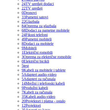
24
TV uređaji dodaci
22
TV uređaji
0
Dronovi
33
Pametni satovi
22
Glazbala
84
Oprema za glazbala
68
Dodaci za pametne mobitele
24
Fiksni telefoni
49
Pametni mobiteli
8
Dodaci za mobitele
9
Mobiteli
1
Električni romobili
3
Oprema za električne romobile
0
Električni bicikli
5
test
9
Kabeli za mobitele i tablete
5
Adapteri audio-video
5
Adapteri za računala
14
Mrežni i telefonski kabeli
9
Produžni kabeli
7
Kabeli za računala
35
Kabeli audio-video
20
Projektori i platna - ostalo
12
Projektori
25
Aparati za kavu