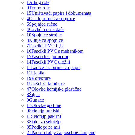
1
Ading role
9
Termo role
15
Uništavači papira i dokumenata
4
Ostali pribor za spojnice
6
Spojnice ručne
4
Čavlići i pribadaće
10
Spojnice strojne
3
Kutije za spojnice
7
Fascikli PVC L,U
10
Fascikli PVC s mehanikom
15
Fascikli s gumicom
14
Fascikli PVC uložni
11
Ladice i sabirnici za papir
11
Ljepila
19
Korekture
1
Ulošci za kemijske
47
Olovke kemijske plastične
8
Šiljila
9
Gumice
17
Olovke grafitne
9
Selotejp uredski
11
Selotejp pakirni
3
Stalci za selotejp
35
Podloge za miš
21
Papiri i folije za posebne namjene