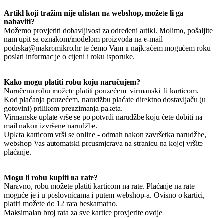
Artikl koji tražim nije ulistan na webshop, možete li ga
nabaviti?
Možemo provjeriti dobavljivost za određeni artikl. Molimo, pošaljite
nam upit sa oznakom/modelom proizvoda na e-mail
podrska@makromikro.hr te ćemo Vam u najkraćem mogućem roku
poslati informacije o cijeni i roku isporuke.
Kako mogu platiti robu koju naručujem?
Naručenu robu možete platiti pouzećem, virmanski ili karticom.
Kod plaćanja pouzećem, narudžbu plaćate direktno dostavljaču (u
gotovini) prilikom preuzimanja paketa.
Virmanske uplate vrše se po potvrdi narudžbe koju ćete dobiti na
mail nakon izvršene narudžbe.
Uplata karticom vrši se online - odmah nakon završetka narudžbe,
webshop Vas automatski preusmjerava na stranicu na kojoj vršite
plaćanje.
Mogu li robu kupiti na rate?
Naravno, robu možete platiti karticom na rate. Plaćanje na rate
moguće je i u poslovnicama i putem webshop-a. Ovisno o kartici,
platiti možete do 12 rata beskamatno.
Maksimalan broj rata za sve kartice provjerite ovdje.