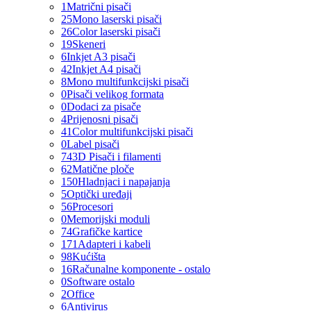
1
Matrični pisači
25
Mono laserski pisači
26
Color laserski pisači
19
Skeneri
6
Inkjet A3 pisači
42
Inkjet A4 pisači
8
Mono multifunkcijski pisači
0
Pisači velikog formata
0
Dodaci za pisače
4
Prijenosni pisači
41
Color multifunkcijski pisači
0
Label pisači
74
3D Pisači i filamenti
62
Matične ploče
150
Hladnjaci i napajanja
5
Optički uređaji
56
Procesori
0
Memorijski moduli
74
Grafičke kartice
171
Adapteri i kabeli
98
Kućišta
16
Računalne komponente - ostalo
0
Software ostalo
2
Office
6
Antivirus