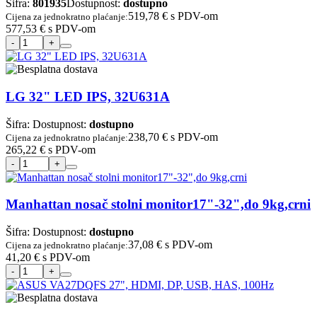
Šifra:
801935
Dostupnost:
dostupno
519,78 €
s PDV-om
Cijena za jednokratno plaćanje:
577,53 €
s PDV-om
LG 32" LED IPS, 32U631A
Šifra:
Dostupnost:
dostupno
238,70 €
s PDV-om
Cijena za jednokratno plaćanje:
265,22 €
s PDV-om
Manhattan nosač stolni monitor17"-32",do 9kg,crni
Šifra:
Dostupnost:
dostupno
37,08 €
s PDV-om
Cijena za jednokratno plaćanje:
41,20 €
s PDV-om