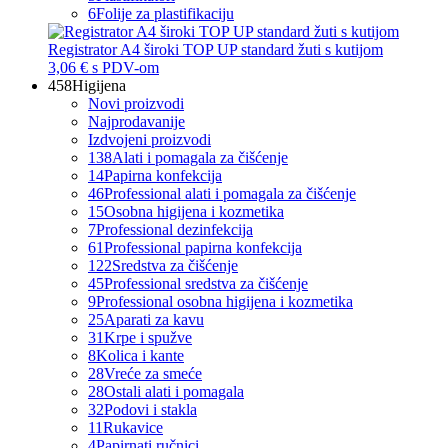
6
Folije za plastifikaciju
Registrator A4 široki TOP UP standard žuti s kutijom
3,06 €
s PDV-om
458
Higijena
Novi proizvodi
Najprodavanije
Izdvojeni proizvodi
138
Alati i pomagala za čišćenje
14
Papirna konfekcija
46
Professional alati i pomagala za čišćenje
15
Osobna higijena i kozmetika
7
Professional dezinfekcija
61
Professional papirna konfekcija
122
Sredstva za čišćenje
45
Professional sredstva za čišćenje
9
Professional osobna higijena i kozmetika
25
Aparati za kavu
31
Krpe i spužve
8
Kolica i kante
28
Vreće za smeće
28
Ostali alati i pomagala
32
Podovi i stakla
11
Rukavice
4
Papirnati ručnici