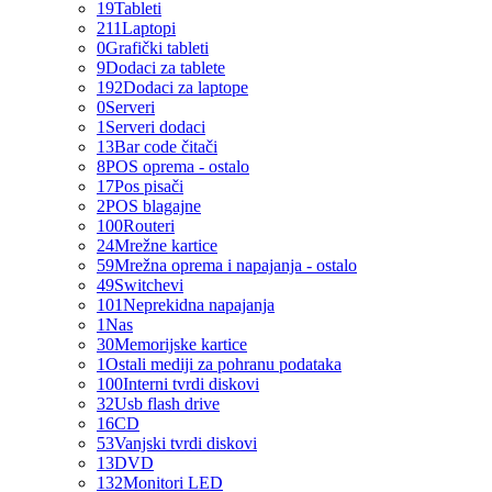
19
Tableti
211
Laptopi
0
Grafički tableti
9
Dodaci za tablete
192
Dodaci za laptope
0
Serveri
1
Serveri dodaci
13
Bar code čitači
8
POS oprema - ostalo
17
Pos pisači
2
POS blagajne
100
Routeri
24
Mrežne kartice
59
Mrežna oprema i napajanja - ostalo
49
Switchevi
101
Neprekidna napajanja
1
Nas
30
Memorijske kartice
1
Ostali mediji za pohranu podataka
100
Interni tvrdi diskovi
32
Usb flash drive
16
CD
53
Vanjski tvrdi diskovi
13
DVD
132
Monitori LED