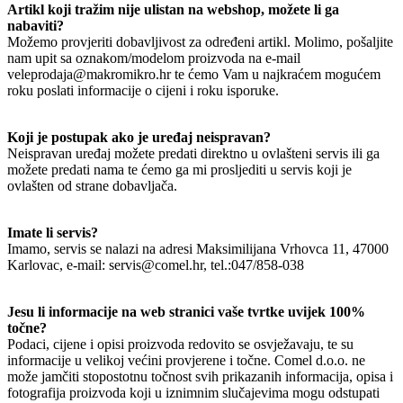
Artikl koji tražim nije ulistan na webshop, možete li ga
nabaviti?
Možemo provjeriti dobavljivost za određeni artikl. Molimo, pošaljite
nam upit sa oznakom/modelom proizvoda na e-mail
veleprodaja@makromikro.hr te ćemo Vam u najkraćem mogućem
roku poslati informacije o cijeni i roku isporuke.
Koji je postupak ako je uređaj neispravan?
Neispravan uređaj možete predati direktno u ovlašteni servis ili ga
možete predati nama te ćemo ga mi prosljediti u servis koji je
ovlašten od strane dobavljača.
Imate li servis?
Imamo, servis se nalazi na adresi Maksimilijana Vrhovca 11, 47000
Karlovac, e-mail: servis@comel.hr, tel.:047/858-038
Jesu li informacije na web stranici vaše tvrtke uvijek 100%
točne?
Podaci, cijene i opisi proizvoda redovito se osvježavaju, te su
informacije u velikoj većini provjerene i točne. Comel d.o.o. ne
može jamčiti stopostotnu točnost svih prikazanih informacija, opisa i
fotografija proizvoda koji u iznimnim slučajevima mogu odstupati