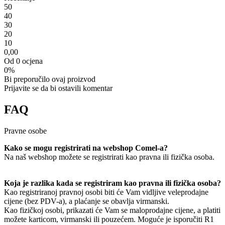
5
0
4
0
3
0
2
0
1
0
0,00
Od 0 ocjena
0%
Bi preporučilo ovaj proizvod
Prijavite se da bi ostavili komentar
FAQ
Pravne osobe
Kako se mogu registrirati na webshop Comel-a?
Na naš webshop možete se registrirati kao pravna ili fizička osoba.
Koja je razlika kada se registriram kao pravna ili fizička osoba?
Kao registriranoj pravnoj osobi biti će Vam vidljive veleprodajne
cijene (bez PDV-a), a plaćanje se obavlja virmanski.
Kao fizičkoj osobi, prikazati će Vam se maloprodajne cijene, a platiti
možete karticom, virmanski ili pouzećem. Moguće je isporučiti R1