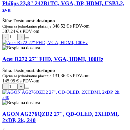
Philips 23,8" 242B1TC, VGA, DP, HDMI, USB3.2,
zvu
Šifra:
Dostupnost:
dostupno
348,52 €
s PDV-om
Cijena za jednokratno plaćanje:
387,24 €
s PDV-om
Acer R272 27'' FHD, VGA, HDMI, 100Hz
Šifra:
Dostupnost:
dostupno
131,36 €
s PDV-om
Cijena za jednokratno plaćanje:
145,95 €
s PDV-om
AGON AG276QZD2 27", QD-OLED, 2XHDMI,
2xDP, 2k, 240