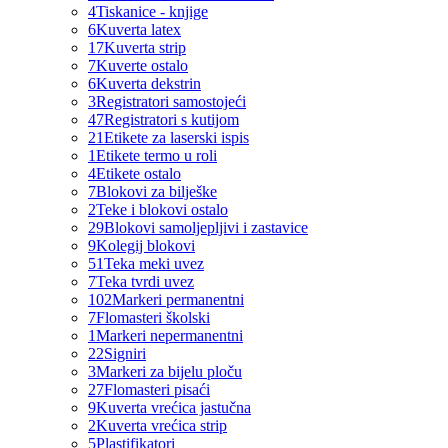
4
Tiskanice - knjige
6
Kuverta latex
17
Kuverta strip
7
Kuverte ostalo
6
Kuverta dekstrin
3
Registratori samostojeći
47
Registratori s kutijom
21
Etikete za laserski ispis
1
Etikete termo u roli
4
Etikete ostalo
7
Blokovi za bilješke
2
Teke i blokovi ostalo
29
Blokovi samoljepljivi i zastavice
9
Kolegij blokovi
51
Teka meki uvez
7
Teka tvrdi uvez
102
Markeri permanentni
7
Flomasteri školski
1
Markeri nepermanentni
22
Signiri
3
Markeri za bijelu ploču
27
Flomasteri pisaći
9
Kuverta vrećica jastučna
2
Kuverta vrećica strip
5
Plastifikatori