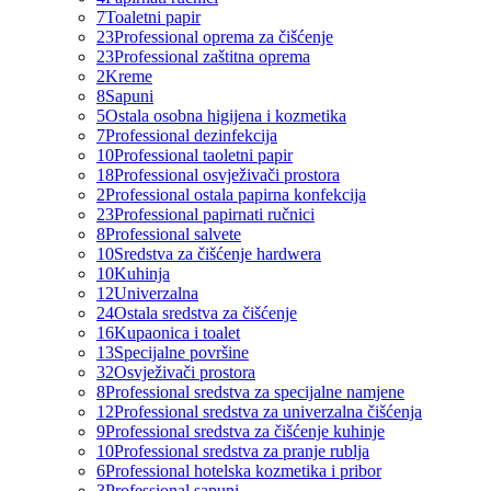
7
Toaletni papir
23
Professional oprema za čišćenje
23
Professional zaštitna oprema
2
Kreme
8
Sapuni
5
Ostala osobna higijena i kozmetika
7
Professional dezinfekcija
10
Professional taoletni papir
18
Professional osvježivači prostora
2
Professional ostala papirna konfekcija
23
Professional papirnati ručnici
8
Professional salvete
10
Sredstva za čišćenje hardwera
10
Kuhinja
12
Univerzalna
24
Ostala sredstva za čišćenje
16
Kupaonica i toalet
13
Specijalne površine
32
Osvježivači prostora
8
Professional sredstva za specijalne namjene
12
Professional sredstva za univerzalna čišćenja
9
Professional sredstva za čišćenje kuhinje
10
Professional sredstva za pranje rublja
6
Professional hotelska kozmetika i pribor
3
Professional sapuni