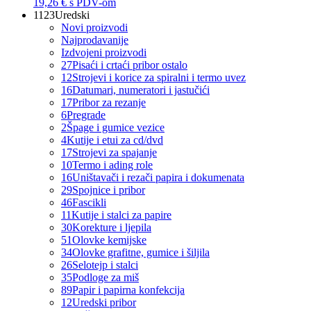
19,26 €
s PDV-om
1123
Uredski
Novi proizvodi
Najprodavanije
Izdvojeni proizvodi
27
Pisaći i crtaći pribor ostalo
12
Strojevi i korice za spiralni i termo uvez
16
Datumari, numeratori i jastučići
17
Pribor za rezanje
6
Pregrade
2
Špage i gumice vezice
4
Kutije i etui za cd/dvd
17
Strojevi za spajanje
10
Termo i ading role
16
Uništavači i rezači papira i dokumenata
29
Spojnice i pribor
46
Fascikli
11
Kutije i stalci za papire
30
Korekture i ljepila
51
Olovke kemijske
34
Olovke grafitne, gumice i šiljila
26
Selotejp i stalci
35
Podloge za miš
89
Papir i papirna konfekcija
12
Uredski pribor