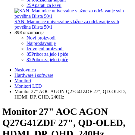
25
Aparati za kavu
SAN. Maramice univerzalne vlažne za održavanje svih
površina Blista 50/1
89
Konzumacija
Novi proizvodi
Najprodavanije
Izdvojeni proizvodi
85
Pribor za jelo i piće
85
Pribor za jelo i piće
Naslovnica
Hardware i software
Monitori
Monitori LED
Monitor 27" AOC AGON Q27G41ZDF 27", QD-OLED,
HDMI, DP, QHD, 240Hz
Monitor 27" AOC AGON
Q27G41ZDF 27", QD-OLED,
HDMI, DP, QHD, 240Hz