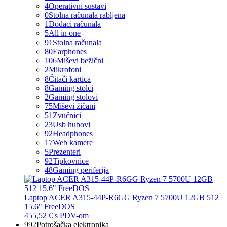
4
Operativni sustavi
0
Stolna računala rabljena
1
Dodaci računala
5
All in one
91
Stolna računala
80
Earphones
106
Miševi bežični
2
Mikrofoni
8
Čitači kartica
8
Gaming stolci
2
Gaming stolovi
75
Miševi žičani
51
Zvučnici
23
Usb hubovi
92
Headphones
17
Web kamere
5
Prezenteri
92
Tipkovnice
48
Gaming periferija
Laptop ACER A315-44P-R6GG Ryzen 7 5700U 12GB 512
15.6" FreeDOS
455,52 €
s PDV-om
992
Potrošačka elektronika