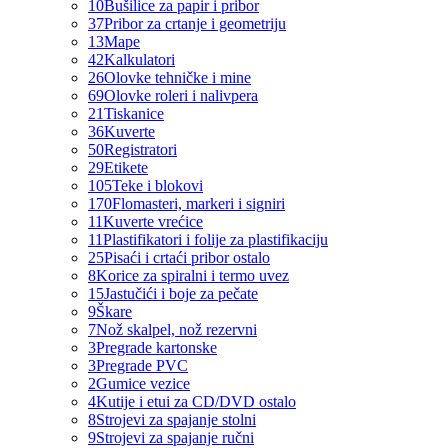
10
Bušilice za papir i pribor
37
Pribor za crtanje i geometriju
13
Mape
42
Kalkulatori
26
Olovke tehničke i mine
69
Olovke roleri i nalivpera
21
Tiskanice
36
Kuverte
50
Registratori
29
Etikete
105
Teke i blokovi
170
Flomasteri, markeri i signiri
11
Kuverte vrećice
11
Plastifikatori i folije za plastifikaciju
25
Pisaći i crtaći pribor ostalo
8
Korice za spiralni i termo uvez
15
Jastučići i boje za pečate
9
Škare
7
Nož skalpel, nož rezervni
3
Pregrade kartonske
3
Pregrade PVC
2
Gumice vezice
4
Kutije i etui za CD/DVD ostalo
8
Strojevi za spajanje stolni
9
Strojevi za spajanje ručni