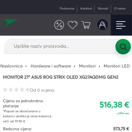
Poslovnice
Katalozi
Novosti
O nama
Naslovnica
Hardware i software
Monitori
Monitori LED
MONITOR 27" ASUS ROG STRIX OLED XG27AQDMG GEN2
Od 0 ocjena
Cijena za jednokratno
516,38 €
plaćanje:
*Popust se obračunava u
s PDV-om
košarici ukoliko je iznos košarice
veći od 19.90 €
Redovna cijena:
573,75 €