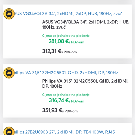
ASUS VG34VQL3A 34", 2xHDMI, 2xDP, HUB,
180Hz, zvuč
Cijena za jednokratno plaćanje:
281,08 €
s PDV-om
312,31 €
s PDV-om
Philips VA 31,5" 32M2C5501, QHD, 2xHDMI,
DP, 180Hz
Cijena za jednokratno plaćanje:
316,74 €
s PDV-om
351,93 €
s PDV-om