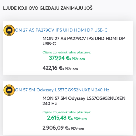
LJUDE KOJI OVO GLEDAJU ZANIMAJU JOŠ
MON 27 AS PA279CV IPS UHD HDMI DP
USB-C
Cijena za jednokratno plaćanje:
379,94 €
s PDV-om
422,16 €
s PDV-om
MON 57 SM Odyssey LS57CG952NUXEN
240 Hz
Cijena za jednokratno plaćanje:
2.615,48 €
s PDV-om
2.906,09 €
s PDV-om