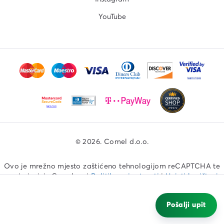
YouTube
© 2026. Comel d.o.o.
Ovo je mrežno mjesto zaštićeno tehnologijom reCAPTCHA te
se primjenjuju Googleovi
Politika privatnosti
i
Uvjeti korištenja
Primijeni.
Pošalji upit
Izrada web shopa