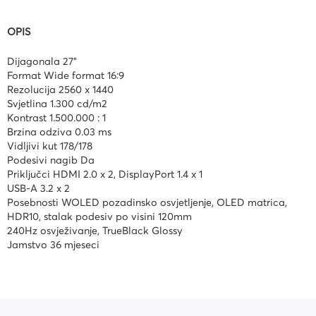
OPIS
Dijagonala 27"
Format Wide format 16:9
Rezolucija 2560 x 1440
Svjetlina 1.300 cd/m2
Kontrast 1.500.000 : 1
Brzina odziva 0.03 ms
Vidljivi kut 178/178
Podesivi nagib Da
Priključci HDMI 2.0 x 2, DisplayPort 1.4 x 1
USB-A 3.2 x 2
Posebnosti WOLED pozadinsko osvjetljenje, OLED matrica,
HDR10, stalak podesiv po visini 120mm
240Hz osvježivanje, TrueBlack Glossy
Jamstvo 36 mjeseci