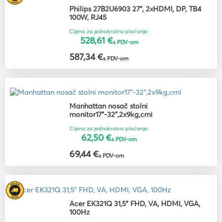
Philips 27B2U6903 27", 2xHDMI, DP, TB4
100W, RJ45
Cijena za jednokratno plaćanje:
528,61 €
s PDV-om
587,34 €
s PDV-om
Manhattan nosač stolni
monitor17"-32",2x9kg,crni
Cijena za jednokratno plaćanje:
62,50 €
s PDV-om
69,44 €
s PDV-om
Acer EK321Q 31,5" FHD, VA, HDMI, VGA,
100Hz