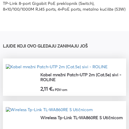
TP-Link 8-port Gigabit PoE preklopnik (Switch),
8×10/100/1000M RJ45 ports, 4×PoE ports, metalno kućište (53W)
LJUDE KOJI OVO GLEDAJU ZANIMAJU JOŠ
Kabel mrežni Patch-UTP 2m (Cat.5e) sivi -
ROLINE
2,11 €
s PDV-om
Wireless Tp-Link TL-WA860RE S Utičnicom