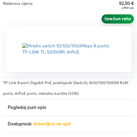
Redovna cijena:
52,50 €
s PDV-om
Izračun rata
TP-Link 8-port Gigabit PoE preklopnik (Switch), 8×10/100/1000M RJ45
ports, 4×PoE ports, metalno kućište (53W)
Pogledaj puni opis
Dostupnost:
dobavljivo na upit