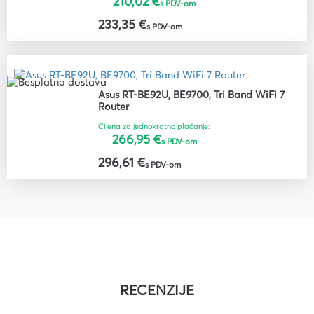
210,02 €
s PDV-om
233,35 €
s PDV-om
Asus RT-BE92U, BE9700, Tri Band WiFi 7
Router
Cijena za jednokratno plaćanje:
266,95 €
s PDV-om
296,61 €
s PDV-om
RECENZIJE