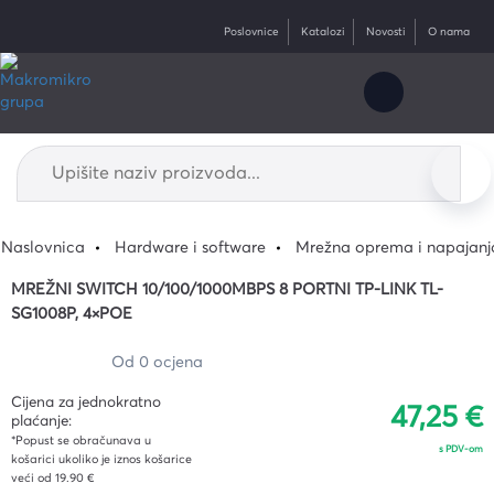
Poslovnice
Katalozi
Novosti
O nama
Naslovnica
Hardware i software
Mrežna oprema i napajanj
MREŽNI SWITCH 10/100/1000MBPS 8 PORTNI TP-LINK TL-
SG1008P, 4×POE
Od 0 ocjena
Cijena za jednokratno
47,25 €
plaćanje:
*Popust se obračunava u
s PDV-om
košarici ukoliko je iznos košarice
veći od 19.90 €