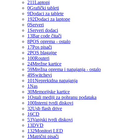
211
Laptopi
0
Grafički tableti
9
Dodaci za tablete
192
Dodaci za laptope
0
Serveri
1
Serveri dodaci
13
Bar code čitači
8
POS oprema - ostalo
17
Pos pisači
2
POS blagajne
100
Routeri
24
Mrežne kartice
59
Mrežna oprema i napajanja - ostalo
49
Switchevi
101
Neprekidna napajanja
1
Nas
30
Memorijske kartice
1
Ostali mediji za pohranu podataka
100
Interni tvrdi diskovi
32
Usb flash drive
16
CD
53
Vanjski tvrdi diskovi
13
DVD
132
Monitori LED
1
Matrični pisači