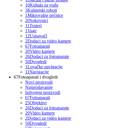
10
Kuhala za vodu
3
Kuhinjski roboti
1
Mikrovalne pećnice
20
Sokovnici
11
Tosteri
1
Vage
12
Usisavači
2
Dodaci za video kamere
67
Fotoaparati
20
Video kamere
26
Dodaci za fotoaparate
50
Dvogledi
1
Lovačke navigacije
11
Navigacije
67
Fotoaparati i dvogledi
Novi proizvodi
Najprodavanije
Izdvojeni proizvodi
67
Fotoaparati
25
Objektivi
26
Dodaci za fotoaparate
20
Video kamere
2
Dodaci za video kamere
50
Dvogledi