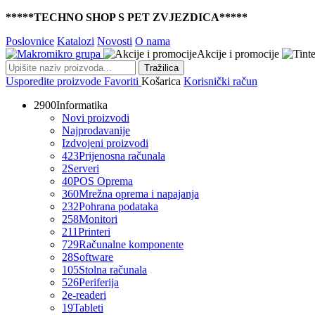
*****TECHNO SHOP S PET ZVJEZDICA*****
Poslovnice
Katalozi
Novosti
O nama
Akcije i promocije
Tražilica
Usporedite proizvode
Favoriti
Košarica
Korisnički račun
2900
Informatika
Novi proizvodi
Najprodavanije
Izdvojeni proizvodi
423
Prijenosna računala
2
Serveri
40
POS Oprema
360
Mrežna oprema i napajanja
232
Pohrana podataka
258
Monitori
211
Printeri
729
Računalne komponente
28
Software
105
Stolna računala
526
Periferija
2
e-readeri
19
Tableti