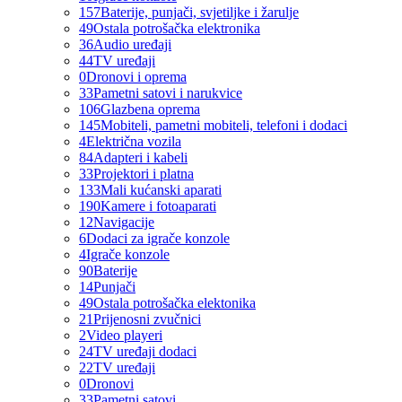
157
Baterije, punjači, svjetiljke i žarulje
49
Ostala potrošačka elektronika
36
Audio uređaji
44
TV uređaji
0
Dronovi i oprema
33
Pametni satovi i narukvice
106
Glazbena oprema
145
Mobiteli, pametni mobiteli, telefoni i dodaci
4
Električna vozila
84
Adapteri i kabeli
33
Projektori i platna
133
Mali kućanski aparati
190
Kamere i fotoaparati
12
Navigacije
6
Dodaci za igrače konzole
4
Igrače konzole
90
Baterije
14
Punjači
49
Ostala potrošačka elektonika
21
Prijenosni zvučnici
2
Video playeri
24
TV uređaji dodaci
22
TV uređaji
0
Dronovi
33
Pametni satovi