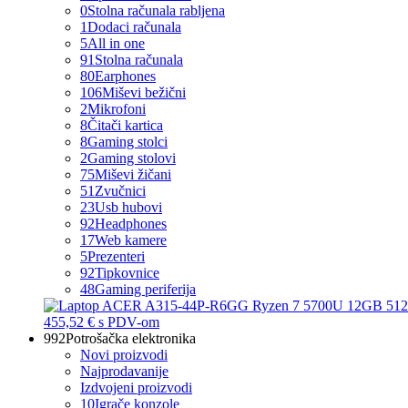
0
Stolna računala rabljena
1
Dodaci računala
5
All in one
91
Stolna računala
80
Earphones
106
Miševi bežični
2
Mikrofoni
8
Čitači kartica
8
Gaming stolci
2
Gaming stolovi
75
Miševi žičani
51
Zvučnici
23
Usb hubovi
92
Headphones
17
Web kamere
5
Prezenteri
92
Tipkovnice
48
Gaming periferija
455,52 €
s PDV-om
992
Potrošačka elektronika
Novi proizvodi
Najprodavanije
Izdvojeni proizvodi
10
Igrače konzole