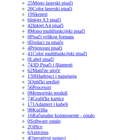
25
Mono laserski pisači
26
Color laserski pisači
19
Skeneri
6
Inkjet A3 pisači
42
Inkjet A4 pisači
8
Mono multifunkcijski pisači
0
Pisači velikog formata
0
Dodaci za pisače
4
Prijenosni pisači
41
Color multifunkcijski pisači
0
Label pisači
74
3D Pisači i filamenti
62
Matične ploče
150
Hladnjaci i napajanja
5
Optički uređaji
56
Procesori
0
Memorijski moduli
74
Grafičke kartice
171
Adapteri i kabeli
98
Kućišta
16
Računalne komponente - ostalo
0
Software ostalo
2
Office
6
Antivirus
4
Operativni sustavi