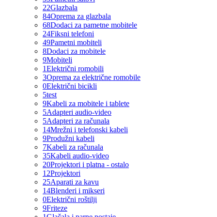
22
Glazbala
84
Oprema za glazbala
68
Dodaci za pametne mobitele
24
Fiksni telefoni
49
Pametni mobiteli
8
Dodaci za mobitele
9
Mobiteli
1
Električni romobili
3
Oprema za električne romobile
0
Električni bicikli
5
test
9
Kabeli za mobitele i tablete
5
Adapteri audio-video
5
Adapteri za računala
14
Mrežni i telefonski kabeli
9
Produžni kabeli
7
Kabeli za računala
35
Kabeli audio-video
20
Projektori i platna - ostalo
12
Projektori
25
Aparati za kavu
14
Blenderi i mikseri
0
Električni roštilji
9
Friteze
1
Glačala i parne postaje