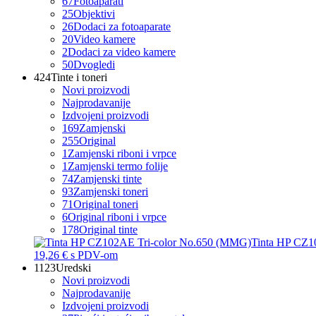
67
Fotoaparati
25
Objektivi
26
Dodaci za fotoaparate
20
Video kamere
2
Dodaci za video kamere
50
Dvogledi
424
Tinte i toneri
Novi proizvodi
Najprodavanije
Izdvojeni proizvodi
169
Zamjenski
255
Original
1
Zamjenski riboni i vrpce
1
Zamjenski termo folije
74
Zamjenski tinte
93
Zamjenski toneri
71
Original toneri
6
Original riboni i vrpce
178
Original tinte
Tinta HP CZ1
19,26 €
s PDV-om
1123
Uredski
Novi proizvodi
Najprodavanije
Izdvojeni proizvodi