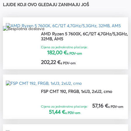
LJUDE KOJI OVO GLEDAJU ZANIMAJU JOŠ
AMD Ryzen 5 7600X, 6C/12T 4,7GHz/5,3GHz,
32MB, AM5
Cijena za jednokratno plaćanje:
182,00 €
s PDV-om
202,22 €
s PDV-om
FSP CMT 192, FRGB, 1xU3, 2xU2, crno
57,16 €
Cijena za jednokratno plaćanje:
s PDV-om
51,44 €
s PDV-om