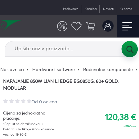
Poslovnice
Katalozi
Novosti
O nama
Naslovnica
Hardware i software
Računalne komponente
NAPAJANJE 850W LIAN LI EDGE EG0850G, 80+ GOLD,
MODULAR
Od 0 ocjena
Cijena za jednokratno
120,38 €
plaćanje:
*Popust se obračunava u
s PDV-om
košarici ukoliko je iznos košarice
veći od 19.90 €