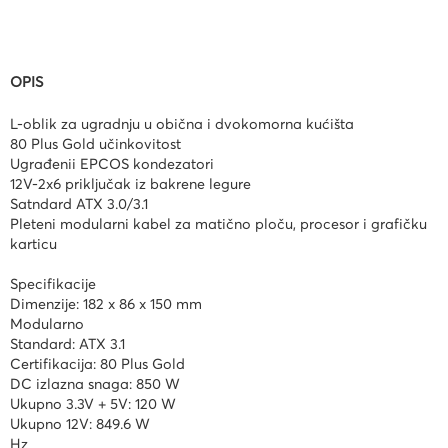
OPIS
L-oblik za ugradnju u obična i dvokomorna kućišta
80 Plus Gold učinkovitost
Ugrađenii EPCOS kondezatori
12V-2x6 priključak iz bakrene legure
Satndard ATX 3.0/3.1
Pleteni modularni kabel za matično ploču, procesor i grafičku
karticu
Specifikacije
Dimenzije: 182 x 86 x 150 mm
Modularno
Standard: ATX 3.1
Certifikacija: 80 Plus Gold
DC izlazna snaga: 850 W
Ukupno 3.3V + 5V: 120 W
Ukupno 12V: 849.6 W
Hz