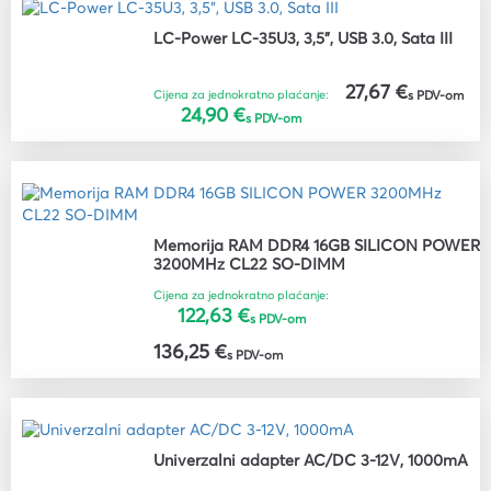
LC-Power LC-35U3, 3,5", USB 3.0, Sata III
27,67 €
Cijena za jednokratno plaćanje:
s PDV-om
24,90 €
s PDV-om
Memorija RAM DDR4 16GB SILICON POWER
3200MHz CL22 SO-DIMM
Cijena za jednokratno plaćanje:
122,63 €
s PDV-om
136,25 €
s PDV-om
Univerzalni adapter AC/DC 3-12V, 1000mA