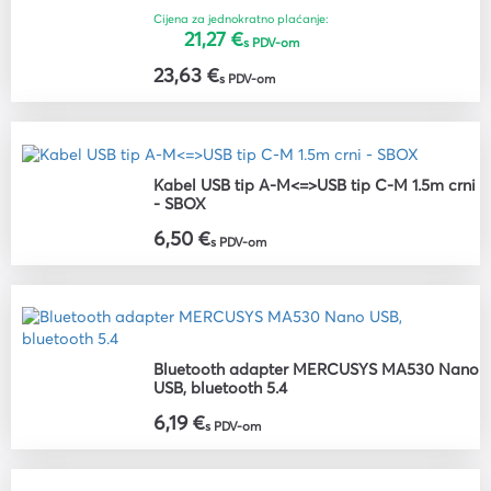
Cijena za jednokratno plaćanje:
21,27 €
s PDV-om
23,63 €
s PDV-om
Kabel USB tip A-M<=>USB tip C-M 1.5m crni
- SBOX
6,50 €
s PDV-om
Bluetooth adapter MERCUSYS MA530 Nano
USB, bluetooth 5.4
6,19 €
s PDV-om