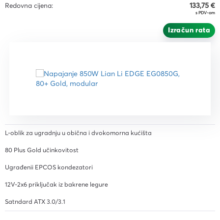
Redovna cijena:
133,75 €
s PDV-om
Izračun rata
L-oblik za ugradnju u obična i dvokomorna kućišta
80 Plus Gold učinkovitost
Ugrađenii EPCOS kondezatori
12V-2x6 priključak iz bakrene legure
Satndard ATX 3.0/3.1