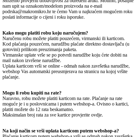
Možemo provjeriti dobavljivost za određeni artikl. Molimo, pošaljite
nam upit sa oznakom/modelom proizvoda na e-mail
podrska@makromikro.hr te ćemo Vam u najkraćem mogućem roku
poslati informacije o cijeni i roku isporuke.
Kako mogu platiti robu koju naručujem?
Naručenu robu možete platiti pouzećem, virmanski ili karticom.
Kod plaćanja pouzećem, narudžbu plaćate direktno dostavljaču (u
gotovini) prilikom preuzimanja paketa.
Virmanske uplate vrše se po potvrdi narudžbe koju ćete dobiti na
mail nakon izvršene narudžbe.
Uplata karticom vrši se online - odmah nakon završetka narudžbe,
webshop Vas automatski preusmjerava na stranicu na kojoj vršite
plaćanje.
Mogu li robu kupiti na rate?
Naravno, robu možete platiti karticom na rate. Plaćanje na rate
moguće je i u poslovnicama i putem webshop-a. Ovisno o kartici,
platiti možete do 12 rata beskamatno.
Maksimalan broj rata za sve kartice provjerite ovdje.
Na koji način se vrši uplata karticom putem webshop-a?
Plaćanje karticom putem webshop-a vrši se odmah nakon završetka