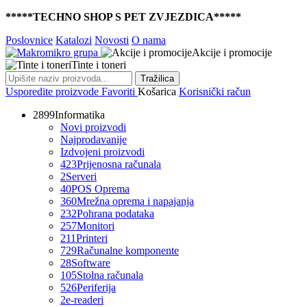
*****TECHNO SHOP S PET ZVJEZDICA*****
Poslovnice
Katalozi
Novosti
O nama
Akcije i promocije
Tinte i toneri
Tražilica
Usporedite proizvode
Favoriti
Košarica
Korisnički račun
2899
Informatika
Novi proizvodi
Najprodavanije
Izdvojeni proizvodi
423
Prijenosna računala
2
Serveri
40
POS Oprema
360
Mrežna oprema i napajanja
232
Pohrana podataka
257
Monitori
211
Printeri
729
Računalne komponente
28
Software
105
Stolna računala
526
Periferija
2
e-readeri