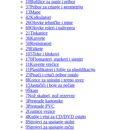
10
Bušilice za papir i pribor
37
Pribor za crtanje i geometriju
13
Mape
42
Kalkulatori
26
Olovke tehničke i mine
69
Olovke roleri i nalivpera
21
Tiskanice
36
Kuverte
50
Registratori
29
Etikete
105
Teke i blokovi
170
Flomasteri, markeri i signiri
11
Kuverte vrećice
11
Plastifikatori i folije za plastifikaciju
25
Pisaći i crtaći pribor ostalo
8
Korice za spiralni i termo uvez
15
Jastučići i boje za pečate
9
Škare
7
Nož skalpel, nož rezervni
3
Pregrade kartonske
3
Pregrade PVC
2
Gumice vezice
4
Kutije i etui za CD/DVD ostalo
8
Strojevi za spajanje stolni
9
Strojevi za spajanje ručni