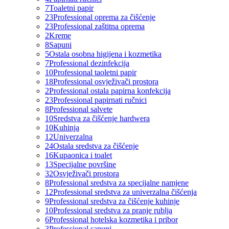
7
Toaletni papir
23
Professional oprema za čišćenje
23
Professional zaštitna oprema
2
Kreme
8
Sapuni
5
Ostala osobna higijena i kozmetika
7
Professional dezinfekcija
10
Professional taoletni papir
18
Professional osvježivači prostora
2
Professional ostala papirna konfekcija
23
Professional papirnati ručnici
8
Professional salvete
10
Sredstva za čišćenje hardwera
10
Kuhinja
12
Univerzalna
24
Ostala sredstva za čišćenje
16
Kupaonica i toalet
13
Specijalne površine
32
Osvježivači prostora
8
Professional sredstva za specijalne namjene
12
Professional sredstva za univerzalna čišćenja
9
Professional sredstva za čišćenje kuhinje
10
Professional sredstva za pranje rublja
6
Professional hotelska kozmetika i pribor
3
Professional sapuni