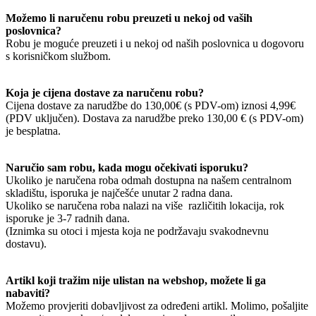
Možemo li naručenu robu preuzeti u nekoj od vaših
poslovnica?
Robu je moguće preuzeti i u nekoj od naših poslovnica u dogovoru
s korisničkom službom.
Koja je cijena dostave za naručenu robu?
Cijena dostave za narudžbe do 130,00€ (s PDV-om) iznosi 4,99€
(PDV uključen). Dostava za narudžbe preko 130,00 € (s PDV-om)
je besplatna.
Naručio sam robu, kada mogu očekivati isporuku?
Ukoliko je naručena roba odmah dostupna na našem centralnom
skladištu, isporuka je najčešće unutar 2 radna dana.
Ukoliko se naručena roba nalazi na više različitih lokacija, rok
isporuke je 3-7 radnih dana.
(Iznimka su otoci i mjesta koja ne podržavaju svakodnevnu
dostavu).
Artikl koji tražim nije ulistan na webshop, možete li ga
nabaviti?
Možemo provjeriti dobavljivost za određeni artikl. Molimo, pošaljite