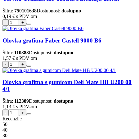
Šifra:
750101638
Dostupnost:
dostupno
0,19 €
s PDV-om
Olovka grafitna Faber Castell 9000 B6
Šifra:
110383
Dostupnost:
dostupno
1,57 €
s PDV-om
Olovka grafitna s gumicom Deli Mate HB U200 00
4/1
Šifra:
112389
Dostupnost:
dostupno
1,13 €
s PDV-om
Recenzije
5
0
4
0
3
0