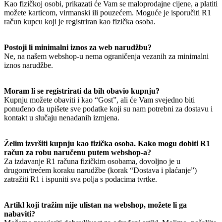
Kao fizičkoj osobi, prikazati će Vam se maloprodajne cijene, a platiti
možete karticom, virmanski ili pouzećem. Moguće je isporučiti R1
račun kupcu koji je registriran kao fizička osoba.
Postoji li minimalni iznos za web narudžbu?
Ne, na našem webshop-u nema ograničenja vezanih za minimalni
iznos narudžbe.
Moram li se registrirati da bih obavio kupnju?
Kupnju možete obaviti i kao “Gost”, ali će Vam svejedno biti
ponuđeno da upišete sve podatke koji su nam potrebni za dostavu i
kontakt u slučaju nenadanih izmjena.
Želim izvršiti kupnju kao fizička osoba. Kako mogu dobiti R1
račun za robu naručenu putem webshop-a?
Za izdavanje R1 računa fizičkim osobama, dovoljno je u
drugom/trećem koraku narudžbe (korak “Dostava i plaćanje”)
zatražiti R1 i ispuniti sva polja s podacima tvrtke.
Artikl koji tražim nije ulistan na webshop, možete li ga
nabaviti?