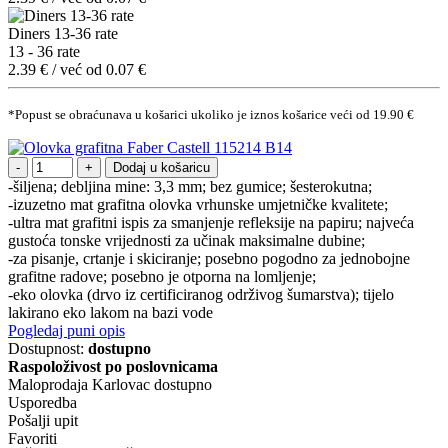
Diners 13-36 rate
13 - 36 rate
2.39 € / već od 0.07 €
*Popust se obraćunava u košarici ukoliko je iznos košarice veći od 19.90 €
Dodaj u košaricu
-šiljena; debljina mine: 3,3 mm; bez gumice; šesterokutna;
-izuzetno mat grafitna olovka vrhunske umjetničke kvalitete;
-ultra mat grafitni ispis za smanjenje refleksije na papiru; najveća
gustoća tonske vrijednosti za učinak maksimalne dubine;
-za pisanje, crtanje i skiciranje; posebno pogodno za jednobojne
grafitne radove; posebno je otporna na lomljenje;
-eko olovka (drvo iz certificiranog održivog šumarstva); tijelo
lakirano eko lakom na bazi vode
Pogledaj puni opis
Dostupnost:
dostupno
Raspoloživost po poslovnicama
Maloprodaja Karlovac
dostupno
Usporedba
Pošalji upit
Favoriti