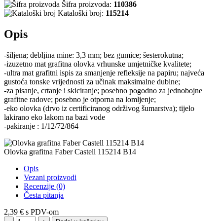
Šifra proizvoda:
110386
Kataloški broj:
115214
Opis
-šiljena; debljina mine: 3,3 mm; bez gumice; šesterokutna;
-izuzetno mat grafitna olovka vrhunske umjetničke kvalitete;
-ultra mat grafitni ispis za smanjenje refleksije na papiru; najveća
gustoća tonske vrijednosti za učinak maksimalne dubine;
-za pisanje, crtanje i skiciranje; posebno pogodno za jednobojne
grafitne radove; posebno je otporna na lomljenje;
-eko olovka (drvo iz certificiranog održivog šumarstva); tijelo
lakirano eko lakom na bazi vode
-pakiranje : 1/12/72/864
Olovka grafitna Faber Castell 115214 B14
Opis
Vezani proizvodi
Recenzije (0)
Česta pitanja
2,39 €
s PDV-om