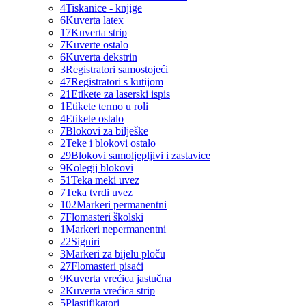
4
Tiskanice - knjige
6
Kuverta latex
17
Kuverta strip
7
Kuverte ostalo
6
Kuverta dekstrin
3
Registratori samostojeći
47
Registratori s kutijom
21
Etikete za laserski ispis
1
Etikete termo u roli
4
Etikete ostalo
7
Blokovi za bilješke
2
Teke i blokovi ostalo
29
Blokovi samoljepljivi i zastavice
9
Kolegij blokovi
51
Teka meki uvez
7
Teka tvrdi uvez
102
Markeri permanentni
7
Flomasteri školski
1
Markeri nepermanentni
22
Signiri
3
Markeri za bijelu ploču
27
Flomasteri pisaći
9
Kuverta vrećica jastučna
2
Kuverta vrećica strip
5
Plastifikatori