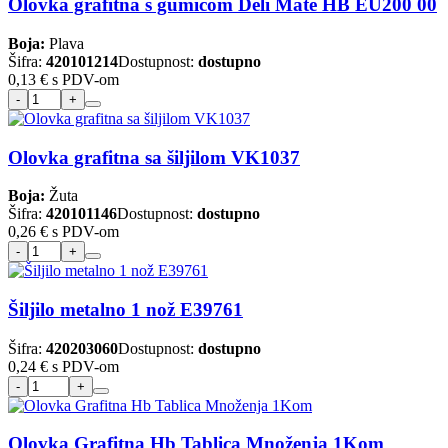
Olovka grafitna s gumicom Deli Mate HB EU200 00
Boja:
Plava
Šifra:
420101214
Dostupnost:
dostupno
0,13 €
s PDV-om
Olovka grafitna sa šiljilom VK1037
Boja:
Žuta
Šifra:
420101146
Dostupnost:
dostupno
0,26 €
s PDV-om
Šiljilo metalno 1 nož E39761
Šifra:
420203060
Dostupnost:
dostupno
0,24 €
s PDV-om
Olovka Grafitna Hb Tablica Množenja 1Kom