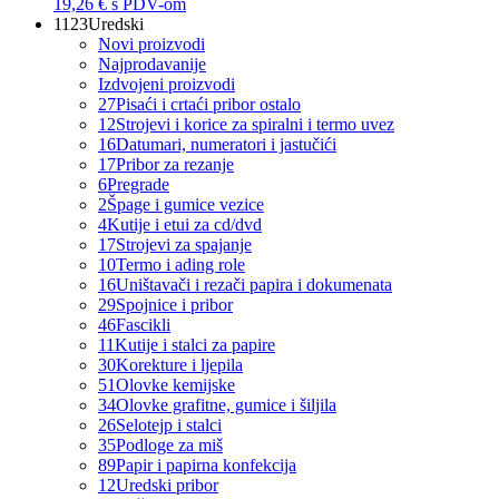
19,26 €
s PDV-om
1123
Uredski
Novi proizvodi
Najprodavanije
Izdvojeni proizvodi
27
Pisaći i crtaći pribor ostalo
12
Strojevi i korice za spiralni i termo uvez
16
Datumari, numeratori i jastučići
17
Pribor za rezanje
6
Pregrade
2
Špage i gumice vezice
4
Kutije i etui za cd/dvd
17
Strojevi za spajanje
10
Termo i ading role
16
Uništavači i rezači papira i dokumenata
29
Spojnice i pribor
46
Fascikli
11
Kutije i stalci za papire
30
Korekture i ljepila
51
Olovke kemijske
34
Olovke grafitne, gumice i šiljila
26
Selotejp i stalci
35
Podloge za miš
89
Papir i papirna konfekcija
12
Uredski pribor