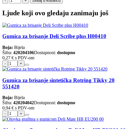
Dodaj u košaricu
Ljude koji ovo gledaju zanimaju još
Gumica za brisanje Deli Scribe plus H00410
Boja:
Bijela
Šifra:
420204106
Dostupnost:
dostupno
0,27 €
s PDV-om
Gumica za brisanje sintetička Rotring Tikky 20
551420
Boja:
Bijela
Šifra:
420204042
Dostupnost:
dostupno
0,94 €
s PDV-om