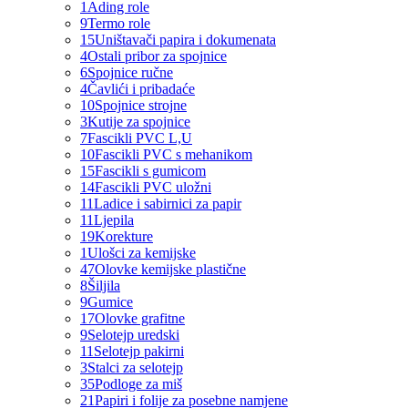
1
Ading role
9
Termo role
15
Uništavači papira i dokumenata
4
Ostali pribor za spojnice
6
Spojnice ručne
4
Čavlići i pribadaće
10
Spojnice strojne
3
Kutije za spojnice
7
Fascikli PVC L,U
10
Fascikli PVC s mehanikom
15
Fascikli s gumicom
14
Fascikli PVC uložni
11
Ladice i sabirnici za papir
11
Ljepila
19
Korekture
1
Ulošci za kemijske
47
Olovke kemijske plastične
8
Šiljila
9
Gumice
17
Olovke grafitne
9
Selotejp uredski
11
Selotejp pakirni
3
Stalci za selotejp
35
Podloge za miš
21
Papiri i folije za posebne namjene