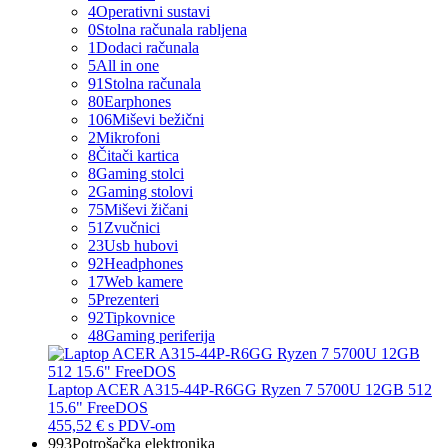
4
Operativni sustavi
0
Stolna računala rabljena
1
Dodaci računala
5
All in one
91
Stolna računala
80
Earphones
106
Miševi bežični
2
Mikrofoni
8
Čitači kartica
8
Gaming stolci
2
Gaming stolovi
75
Miševi žičani
51
Zvučnici
23
Usb hubovi
92
Headphones
17
Web kamere
5
Prezenteri
92
Tipkovnice
48
Gaming periferija
Laptop ACER A315-44P-R6GG Ryzen 7 5700U 12GB 512
15.6" FreeDOS
455,52 €
s PDV-om
993
Potrošačka elektronika