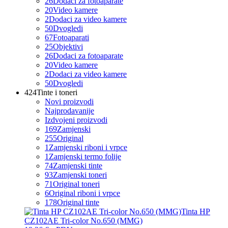
26
Dodaci za fotoaparate
20
Video kamere
2
Dodaci za video kamere
50
Dvogledi
67
Fotoaparati
25
Objektivi
26
Dodaci za fotoaparate
20
Video kamere
2
Dodaci za video kamere
50
Dvogledi
424
Tinte i toneri
Novi proizvodi
Najprodavanije
Izdvojeni proizvodi
169
Zamjenski
255
Original
1
Zamjenski riboni i vrpce
1
Zamjenski termo folije
74
Zamjenski tinte
93
Zamjenski toneri
71
Original toneri
6
Original riboni i vrpce
178
Original tinte
Tinta HP
CZ102AE Tri-color No.650 (MMG)