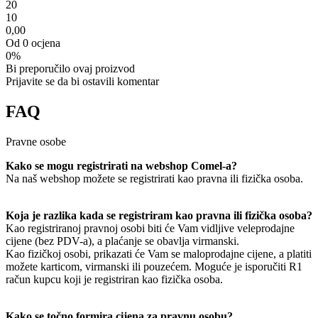
2
0
1
0
0,00
Od 0 ocjena
0%
Bi preporučilo ovaj proizvod
Prijavite se da bi ostavili komentar
FAQ
Pravne osobe
Kako se mogu registrirati na webshop Comel-a?
Na naš webshop možete se registrirati kao pravna ili fizička osoba.
Koja je razlika kada se registriram kao pravna ili fizička osoba?
Kao registriranoj pravnoj osobi biti će Vam vidljive veleprodajne
cijene (bez PDV-a), a plaćanje se obavlja virmanski.
Kao fizičkoj osobi, prikazati će Vam se maloprodajne cijene, a platiti
možete karticom, virmanski ili pouzećem. Moguće je isporučiti R1
račun kupcu koji je registriran kao fizička osoba.
Kako se točno formira cijena za pravnu osobu?