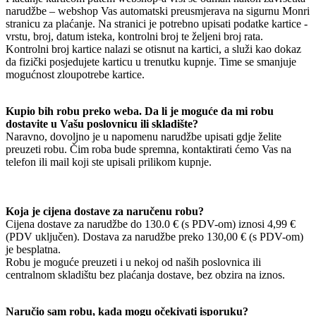
narudžbe – webshop Vas automatski preusmjerava na sigurnu Monri
stranicu za plaćanje. Na stranici je potrebno upisati podatke kartice -
vrstu, broj, datum isteka, kontrolni broj te željeni broj rata.
Kontrolni broj kartice nalazi se otisnut na kartici, a služi kao dokaz
da fizički posjedujete karticu u trenutku kupnje. Time se smanjuje
mogućnost zloupotrebe kartice.
Kupio bih robu preko weba. Da li je moguće da mi robu
dostavite u Vašu poslovnicu ili skladište?
Naravno, dovoljno je u napomenu narudžbe upisati gdje želite
preuzeti robu. Čim roba bude spremna, kontaktirati ćemo Vas na
telefon ili mail koji ste upisali prilikom kupnje.
Koja je cijena dostave za naručenu robu?
Cijena dostave za narudžbe do 130.0 € (s PDV-om) iznosi 4,99 €
(PDV uključen). Dostava za narudžbe preko 130,00 € (s PDV-om)
je besplatna.
Robu je moguće preuzeti i u nekoj od naših poslovnica ili
centralnom skladištu bez plaćanja dostave, bez obzira na iznos.
Naručio sam robu, kada mogu očekivati isporuku?