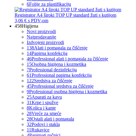
6
Folije za plastifikaciju
Registrator A4 široki TOP UP standard žuti s kutijom
3,06 €
s PDV-om
458
Higijena
Novi proizvodi
Najprodavanije
Izdvojeni proizvodi
138
Alati i pomagala za čišćenje
14
Papirna konfekcija
46
Professional alati i pomagala za čišćenje
15
Osobna higijena i kozmetika
7
Professional dezinfekcija
61
Professional papirna konfekcija
122
Sredstva za čišćenje
45
Professional sredstva za čišćenje
9
Professional osobna higijena i kozmetika
25
Aparati za kavu
31
Krpe i spužve
8
Kolica i kante
28
Vreće za smeće
28
Ostali alati i pomagala
32
Podovi i stakla
11
Rukavice
4
Papirnati ručnici