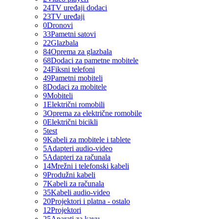
24
TV uređaji dodaci
23
TV uređaji
0
Dronovi
33
Pametni satovi
22
Glazbala
84
Oprema za glazbala
68
Dodaci za pametne mobitele
24
Fiksni telefoni
49
Pametni mobiteli
8
Dodaci za mobitele
9
Mobiteli
1
Električni romobili
3
Oprema za električne romobile
0
Električni bicikli
5
test
9
Kabeli za mobitele i tablete
5
Adapteri audio-video
5
Adapteri za računala
14
Mrežni i telefonski kabeli
9
Produžni kabeli
7
Kabeli za računala
35
Kabeli audio-video
20
Projektori i platna - ostalo
12
Projektori
25
Aparati za kavu