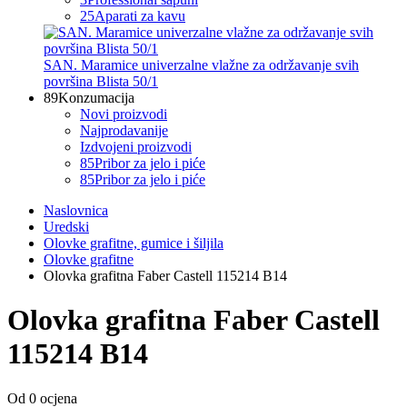
25
Aparati za kavu
SAN. Maramice univerzalne vlažne za održavanje svih
površina Blista 50/1
89
Konzumacija
Novi proizvodi
Najprodavanije
Izdvojeni proizvodi
85
Pribor za jelo i piće
85
Pribor za jelo i piće
Naslovnica
Uredski
Olovke grafitne, gumice i šiljila
Olovke grafitne
Olovka grafitna Faber Castell 115214 B14
Olovka grafitna Faber Castell
115214 B14
Od 0 ocjena