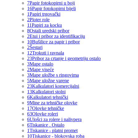
7
Papir fotokopirni u boji
16
Papir fotokopirni bijeli
1
Papiri trgovački
2
Ploter role
11
Papiri za kocku
8
Ostali uredski pribor
2
Etui i pribor za identifikaciju
10
Bušilice za papir i pribor
2
Šestari
12
Trokuti i ravnala
23
Pribor za crtanje i geometriju ostalo
3
Mape ostalo
2
Mape viseće
3
Mape uložbe s ringovima
5
Mape uložne varene
23
Kalkulatori komercijalni
13
Kalkulatori stolni
6
Kalkulatori tehnički
9
Mine za tehničke olovke
17
Olovke tehničke
63
Olovke roleri
6
Ulošci za rolere i nalivpera
6
Tiskanice . Ostalo
1
Tiskanice - platni promet
10
Tiskanice - blokovska roba