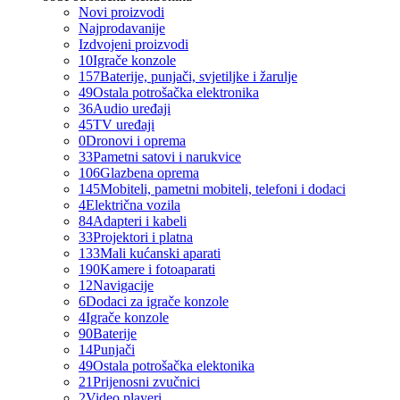
Novi proizvodi
Najprodavanije
Izdvojeni proizvodi
10
Igrače konzole
157
Baterije, punjači, svjetiljke i žarulje
49
Ostala potrošačka elektronika
36
Audio uređaji
45
TV uređaji
0
Dronovi i oprema
33
Pametni satovi i narukvice
106
Glazbena oprema
145
Mobiteli, pametni mobiteli, telefoni i dodaci
4
Električna vozila
84
Adapteri i kabeli
33
Projektori i platna
133
Mali kućanski aparati
190
Kamere i fotoaparati
12
Navigacije
6
Dodaci za igrače konzole
4
Igrače konzole
90
Baterije
14
Punjači
49
Ostala potrošačka elektonika
21
Prijenosni zvučnici
2
Video playeri