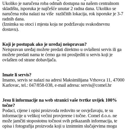
Ukoliko je naručena roba odmah dostupna na našem centralnom
skladištu, isporuka je najčešće unutar 2 radna dana. Ukoliko se
naručena roba nalazi na više različitih lokacija, rok isporuke je 3-7
radnih dana.
(Iznimka su otoci i mjesta koja ne podržavaju svakodnevnu
dostavu).
Koji je postupak ako je uređaj neispravan?
Neispravan uređaj možete predati direktno u ovlašteni servis ili ga
možete predati nama te ćemo ga mi prosljediti u servis koji je
ovlašten od strane dobavljača.
Imate li servis?
Imamo, servis se nalazi na adresi Maksimilijana Vrhovca 11, 47000
Karlovac, tel.: 047/858-038, e-mail adresa: servis@comel.hr
Jesu li informacije na web stranici vaše tvrtke uvijek 100%
točne?
Podaci, cijene i opisi proizvoda redovito se osvježavaju, te su
informacije u velikoj većini provjerene i točne. Comel d.o.o. ne
može jamčiti stopostotnu točnost svih prikazanih informacija, te
opisa i fotografija proizvoda koji u iznimnim slučajevima mogu