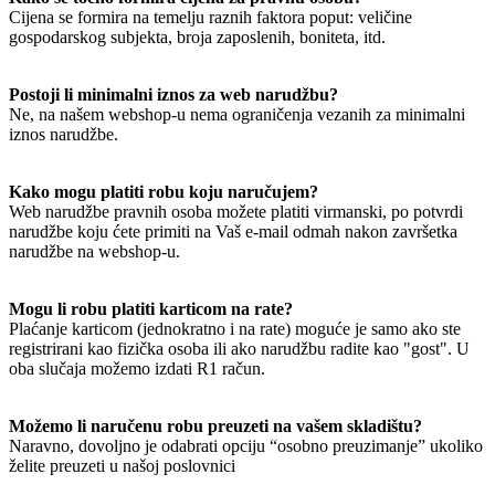
Cijena se formira na temelju raznih faktora poput: veličine
gospodarskog subjekta, broja zaposlenih, boniteta, itd.
Postoji li minimalni iznos za web narudžbu?
Ne, na našem webshop-u nema ograničenja vezanih za minimalni
iznos narudžbe.
Kako mogu platiti robu koju naručujem?
Web narudžbe pravnih osoba možete platiti virmanski, po potvrdi
narudžbe koju ćete primiti na Vaš e-mail odmah nakon završetka
narudžbe na webshop-u.
Mogu li robu platiti karticom na rate?
Plaćanje karticom (jednokratno i na rate) moguće je samo ako ste
registrirani kao fizička osoba ili ako narudžbu radite kao "gost". U
oba slučaja možemo izdati R1 račun.
Možemo li naručenu robu preuzeti na vašem skladištu?
Naravno, dovoljno je odabrati opciju “osobno preuzimanje” ukoliko
želite preuzeti u našoj poslovnici