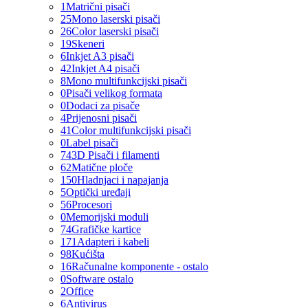
1
Matrični pisači
25
Mono laserski pisači
26
Color laserski pisači
19
Skeneri
6
Inkjet A3 pisači
42
Inkjet A4 pisači
8
Mono multifunkcijski pisači
0
Pisači velikog formata
0
Dodaci za pisače
4
Prijenosni pisači
41
Color multifunkcijski pisači
0
Label pisači
74
3D Pisači i filamenti
62
Matične ploče
150
Hladnjaci i napajanja
5
Optički uređaji
56
Procesori
0
Memorijski moduli
74
Grafičke kartice
171
Adapteri i kabeli
98
Kućišta
16
Računalne komponente - ostalo
0
Software ostalo
2
Office
6
Antivirus