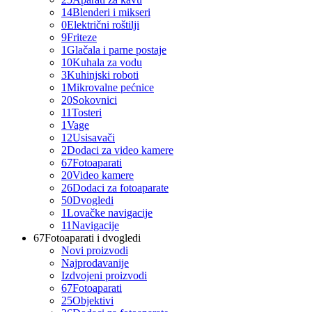
14
Blenderi i mikseri
0
Električni roštilji
9
Friteze
1
Glačala i parne postaje
10
Kuhala za vodu
3
Kuhinjski roboti
1
Mikrovalne pećnice
20
Sokovnici
11
Tosteri
1
Vage
12
Usisavači
2
Dodaci za video kamere
67
Fotoaparati
20
Video kamere
26
Dodaci za fotoaparate
50
Dvogledi
1
Lovačke navigacije
11
Navigacije
67
Fotoaparati i dvogledi
Novi proizvodi
Najprodavanije
Izdvojeni proizvodi
67
Fotoaparati
25
Objektivi