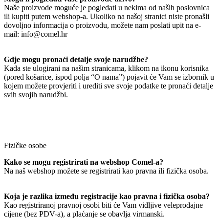
Naše proizvode moguće je pogledati u nekima od naših poslovnica
ili kupiti putem webshop-a. Ukoliko na našoj stranici niste pronašli
dovoljno informacija o proizvodu, možete nam poslati upit na e-
mail: info@comel.hr
Gdje mogu pronaći detalje svoje narudžbe?
Kada ste ulogirani na našim stranicama, klikom na ikonu korisnika
(pored košarice, ispod polja “O nama”) pojavit će Vam se izbornik u
kojem možete provjeriti i urediti sve svoje podatke te pronaći detalje
svih svojih narudžbi.
Fizičke osobe
Kako se mogu registrirati na webshop Comel-a?
Na naš webshop možete se registrirati kao pravna ili fizička osoba.
Koja je razlika između registracije kao pravna i fizička osoba?
Kao registriranoj pravnoj osobi biti će Vam vidljive veleprodajne
cijene (bez PDV-a), a plaćanje se obavlja virmanski.