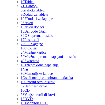
19
Tableti
211
Laptopi
0
Grafički tableti
9
Dodaci za tablete
192
Dodaci za laptope
0
Serveri
1
Serveri dodaci
13
Bar code čitači
8
POS oprema - ostalo
17
Pos pisači
2
POS blagajne
100
Routeri
24
Mrežne kartice
59
Mrežna oprema i napajanja - ostalo
49
Switchevi
101
Neprekidna napajanja
1
Nas
30
Memorijske kartice
1
Ostali mediji za pohranu podataka
100
Interni tvrdi diskovi
32
Usb flash drive
16
CD
53
Vanjski tvrdi diskovi
13
DVD
131
Monitori LED