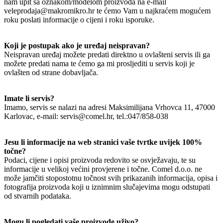
nam upit sa oznakom/modelom proizvoda na e-mail
veleprodaja@makromikro.hr te ćemo Vam u najkraćem mogućem
roku poslati informacije o cijeni i roku isporuke.
Koji je postupak ako je uređaj neispravan?
Neispravan uređaj možete predati direktno u ovlašteni servis ili ga
možete predati nama te ćemo ga mi prosljediti u servis koji je
ovlašten od strane dobavljača.
Imate li servis?
Imamo, servis se nalazi na adresi Maksimilijana Vrhovca 11, 47000
Karlovac, e-mail: servis@comel.hr, tel.:047/858-038
Jesu li informacije na web stranici vaše tvrtke uvijek 100%
točne?
Podaci, cijene i opisi proizvoda redovito se osvježavaju, te su
informacije u velikoj većini provjerene i točne. Comel d.o.o. ne
može jamčiti stopostotnu točnost svih prikazanih informacija, opisa i
fotografija proizvoda koji u iznimnim slučajevima mogu odstupati
od stvarnih podataka.
Mogu li pogledati vaše proizvode uživo?