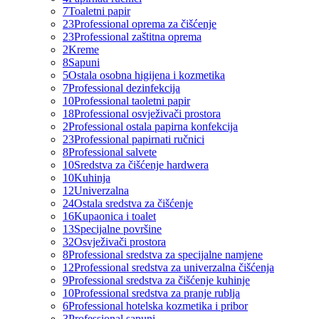
7
Toaletni papir
23
Professional oprema za čišćenje
23
Professional zaštitna oprema
2
Kreme
8
Sapuni
5
Ostala osobna higijena i kozmetika
7
Professional dezinfekcija
10
Professional taoletni papir
18
Professional osvježivači prostora
2
Professional ostala papirna konfekcija
23
Professional papirnati ručnici
8
Professional salvete
10
Sredstva za čišćenje hardwera
10
Kuhinja
12
Univerzalna
24
Ostala sredstva za čišćenje
16
Kupaonica i toalet
13
Specijalne površine
32
Osvježivači prostora
8
Professional sredstva za specijalne namjene
12
Professional sredstva za univerzalna čišćenja
9
Professional sredstva za čišćenje kuhinje
10
Professional sredstva za pranje rublja
6
Professional hotelska kozmetika i pribor
3
Professional sapuni