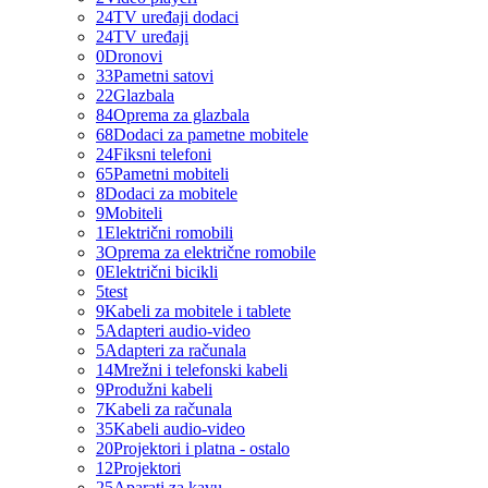
24
TV uređaji dodaci
24
TV uređaji
0
Dronovi
33
Pametni satovi
22
Glazbala
84
Oprema za glazbala
68
Dodaci za pametne mobitele
24
Fiksni telefoni
65
Pametni mobiteli
8
Dodaci za mobitele
9
Mobiteli
1
Električni romobili
3
Oprema za električne romobile
0
Električni bicikli
5
test
9
Kabeli za mobitele i tablete
5
Adapteri audio-video
5
Adapteri za računala
14
Mrežni i telefonski kabeli
9
Produžni kabeli
7
Kabeli za računala
35
Kabeli audio-video
20
Projektori i platna - ostalo
12
Projektori
25
Aparati za kavu