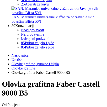
25
Aparati za kavu
SAN. Maramice univerzalne vlažne za održavanje svih
površina Blista 50/1
89
Konzumacija
Novi proizvodi
Najprodavanije
Izdvojeni proizvodi
85
Pribor za jelo i piće
85
Pribor za jelo i piće
Naslovnica
Uredski
Olovke grafitne, gumice i šiljila
Olovke grafitne
Olovka grafitna Faber Castell 9000 B5
Olovka grafitna Faber Castell
9000 B5
Od 0 ocjena