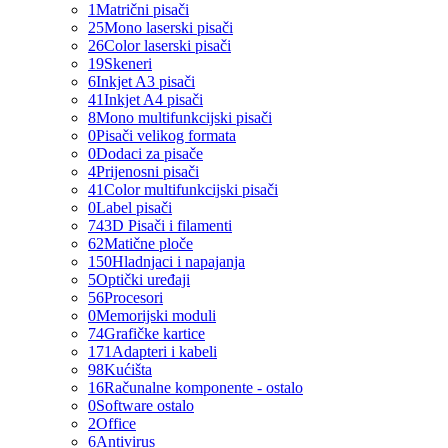
1
Matrični pisači
25
Mono laserski pisači
26
Color laserski pisači
19
Skeneri
6
Inkjet A3 pisači
41
Inkjet A4 pisači
8
Mono multifunkcijski pisači
0
Pisači velikog formata
0
Dodaci za pisače
4
Prijenosni pisači
41
Color multifunkcijski pisači
0
Label pisači
74
3D Pisači i filamenti
62
Matične ploče
150
Hladnjaci i napajanja
5
Optički uređaji
56
Procesori
0
Memorijski moduli
74
Grafičke kartice
171
Adapteri i kabeli
98
Kućišta
16
Računalne komponente - ostalo
0
Software ostalo
2
Office
6
Antivirus