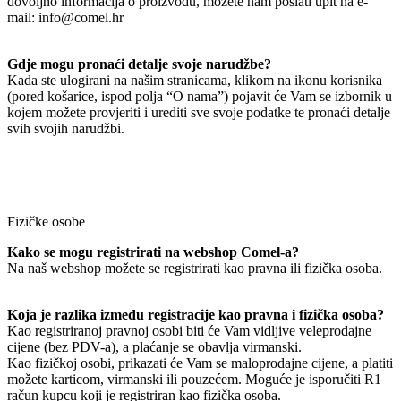
dovoljno informacija o proizvodu, možete nam poslati upit na e-
mail: info@comel.hr
Gdje mogu pronaći detalje svoje narudžbe?
Kada ste ulogirani na našim stranicama, klikom na ikonu korisnika
(pored košarice, ispod polja “O nama”) pojavit će Vam se izbornik u
kojem možete provjeriti i urediti sve svoje podatke te pronaći detalje
svih svojih narudžbi.
Fizičke osobe
Kako se mogu registrirati na webshop Comel-a?
Na naš webshop možete se registrirati kao pravna ili fizička osoba.
Koja je razlika između registracije kao pravna i fizička osoba?
Kao registriranoj pravnoj osobi biti će Vam vidljive veleprodajne
cijene (bez PDV-a), a plaćanje se obavlja virmanski.
Kao fizičkoj osobi, prikazati će Vam se maloprodajne cijene, a platiti
možete karticom, virmanski ili pouzećem. Moguće je isporučiti R1
račun kupcu koji je registriran kao fizička osoba.