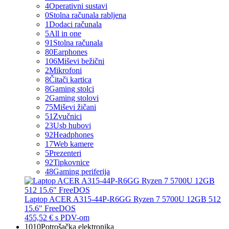
4
Operativni sustavi
0
Stolna računala rabljena
1
Dodaci računala
5
All in one
91
Stolna računala
80
Earphones
106
Miševi bežični
2
Mikrofoni
8
Čitači kartica
8
Gaming stolci
2
Gaming stolovi
75
Miševi žičani
51
Zvučnici
23
Usb hubovi
92
Headphones
17
Web kamere
5
Prezenteri
92
Tipkovnice
48
Gaming periferija
Laptop ACER A315-44P-R6GG Ryzen 7 5700U 12GB 512
15.6" FreeDOS
455,52 €
s PDV-om
1010
Potrošačka elektronika