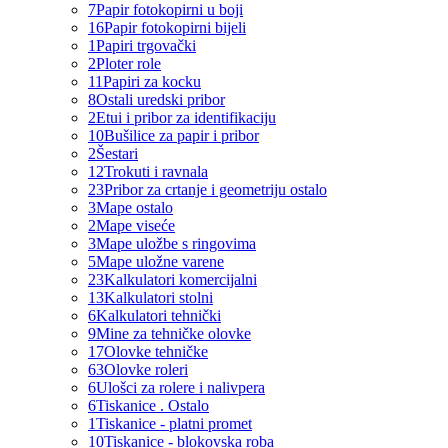
7
Papir fotokopirni u boji
16
Papir fotokopirni bijeli
1
Papiri trgovački
2
Ploter role
11
Papiri za kocku
8
Ostali uredski pribor
2
Etui i pribor za identifikaciju
10
Bušilice za papir i pribor
2
Šestari
12
Trokuti i ravnala
23
Pribor za crtanje i geometriju ostalo
3
Mape ostalo
2
Mape viseće
3
Mape uložbe s ringovima
5
Mape uložne varene
23
Kalkulatori komercijalni
13
Kalkulatori stolni
6
Kalkulatori tehnički
9
Mine za tehničke olovke
17
Olovke tehničke
63
Olovke roleri
6
Ulošci za rolere i nalivpera
6
Tiskanice . Ostalo
1
Tiskanice - platni promet
10
Tiskanice - blokovska roba