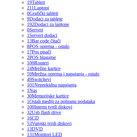
19
Tableti
211
Laptopi
0
Grafički tableti
9
Dodaci za tablete
192
Dodaci za laptope
0
Serveri
1
Serveri dodaci
13
Bar code čitači
8
POS oprema - ostalo
17
Pos pisači
2
POS blagajne
100
Routeri
24
Mrežne kartice
59
Mrežna oprema i napajanja - ostalo
49
Switchevi
101
Neprekidna napajanja
1
Nas
30
Memorijske kartice
1
Ostali mediji za pohranu podataka
100
Interni tvrdi diskovi
32
Usb flash drive
16
CD
53
Vanjski tvrdi diskovi
13
DVD
131
Monitori LED