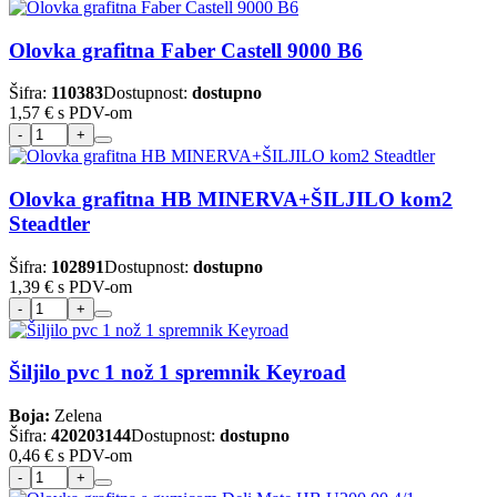
Olovka grafitna Faber Castell 9000 B6
Šifra:
110383
Dostupnost:
dostupno
1,57 €
s PDV-om
Olovka grafitna HB MINERVA+ŠILJILO kom2
Steadtler
Šifra:
102891
Dostupnost:
dostupno
1,39 €
s PDV-om
Šiljilo pvc 1 nož 1 spremnik Keyroad
Boja:
Zelena
Šifra:
420203144
Dostupnost:
dostupno
0,46 €
s PDV-om