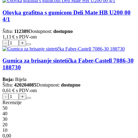
Olovka grafitna s gumicom Deli Mate HB U200 00
4/1
Šifra:
112389
Dostupnost:
dostupno
1,13 €
s PDV-om
Gumica za brisanje sintetička Faber-Castell 7086-30
188730
Boja:
Bijela
Šifra:
420204085
Dostupnost:
dostupno
0,61 €
s PDV-om
Recenzije
5
0
4
0
3
0
2
0
1
0
0,00