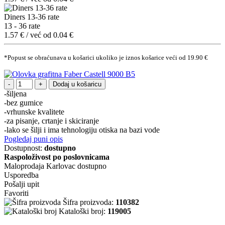
Diners 13-36 rate
13 - 36 rate
1.57 € / već od 0.04 €
*Popust se obraćunava u košarici ukoliko je iznos košarice veći od 19.90 €
Dodaj u košaricu
-šiljena
-bez gumice
-vrhunske kvalitete
-za pisanje, crtanje i skiciranje
-lako se šilji i ima tehnologiju otiska na bazi vode
Pogledaj puni opis
Dostupnost:
dostupno
Raspoloživost po poslovnicama
Maloprodaja Karlovac
dostupno
Usporedba
Pošalji upit
Favoriti
Šifra proizvoda:
110382
Kataloški broj:
119005