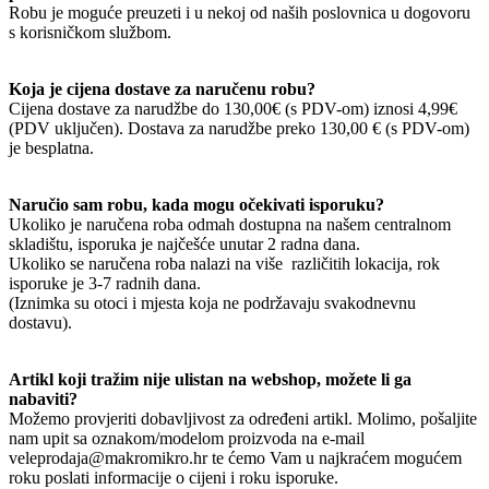
Robu je moguće preuzeti i u nekoj od naših poslovnica u dogovoru
s korisničkom službom.
Koja je cijena dostave za naručenu robu?
Cijena dostave za narudžbe do 130,00€ (s PDV-om) iznosi 4,99€
(PDV uključen). Dostava za narudžbe preko 130,00 € (s PDV-om)
je besplatna.
Naručio sam robu, kada mogu očekivati isporuku?
Ukoliko je naručena roba odmah dostupna na našem centralnom
skladištu, isporuka je najčešće unutar 2 radna dana.
Ukoliko se naručena roba nalazi na više različitih lokacija, rok
isporuke je 3-7 radnih dana.
(Iznimka su otoci i mjesta koja ne podržavaju svakodnevnu
dostavu).
Artikl koji tražim nije ulistan na webshop, možete li ga
nabaviti?
Možemo provjeriti dobavljivost za određeni artikl. Molimo, pošaljite
nam upit sa oznakom/modelom proizvoda na e-mail
veleprodaja@makromikro.hr te ćemo Vam u najkraćem mogućem
roku poslati informacije o cijeni i roku isporuke.