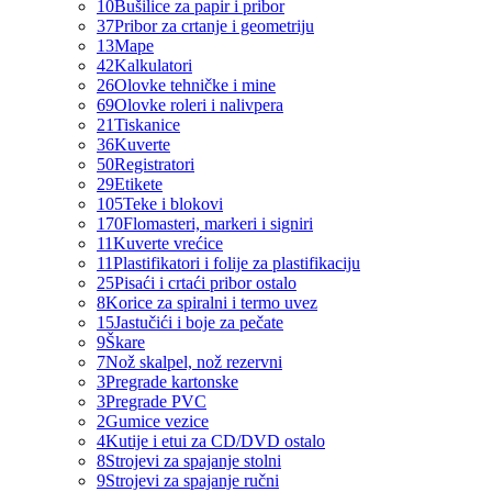
10
Bušilice za papir i pribor
37
Pribor za crtanje i geometriju
13
Mape
42
Kalkulatori
26
Olovke tehničke i mine
69
Olovke roleri i nalivpera
21
Tiskanice
36
Kuverte
50
Registratori
29
Etikete
105
Teke i blokovi
170
Flomasteri, markeri i signiri
11
Kuverte vrećice
11
Plastifikatori i folije za plastifikaciju
25
Pisaći i crtaći pribor ostalo
8
Korice za spiralni i termo uvez
15
Jastučići i boje za pečate
9
Škare
7
Nož skalpel, nož rezervni
3
Pregrade kartonske
3
Pregrade PVC
2
Gumice vezice
4
Kutije i etui za CD/DVD ostalo
8
Strojevi za spajanje stolni
9
Strojevi za spajanje ručni