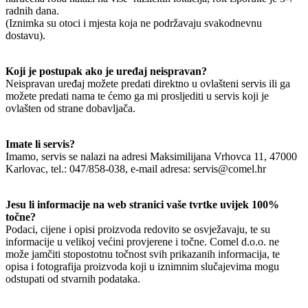
radnih dana.
(Iznimka su otoci i mjesta koja ne podržavaju svakodnevnu
dostavu).
Koji je postupak ako je uređaj neispravan?
Neispravan uređaj možete predati direktno u ovlašteni servis ili ga
možete predati nama te ćemo ga mi prosljediti u servis koji je
ovlašten od strane dobavljača.
Imate li servis?
Imamo, servis se nalazi na adresi Maksimilijana Vrhovca 11, 47000
Karlovac, tel.: 047/858-038, e-mail adresa: servis@comel.hr
Jesu li informacije na web stranici vaše tvrtke uvijek 100%
točne?
Podaci, cijene i opisi proizvoda redovito se osvježavaju, te su
informacije u velikoj većini provjerene i točne. Comel d.o.o. ne
može jamčiti stopostotnu točnost svih prikazanih informacija, te
opisa i fotografija proizvoda koji u iznimnim slučajevima mogu
odstupati od stvarnih podataka.