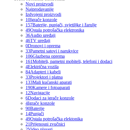
Novi proizvodi
Najprodavanije
Izdvojeni proizvodi
10
Igrače konzole
157
Baterije, punjači, svjetiljke i žarulje
49
Ostala potrošačka elektronika
36
Audio uređaji
46
TV uređaji
0
Dronovi i oprema
33
Pametni satovi i narukvice
106
Glazbena oprema
161
Mobiteli, pametni mobiteli, telefoni i dodaci
4
Električna vozila
84
Adapteri i kabeli
33
Projektori i platna
133
Mali kućanski aparati
190
Kamere i fotoaparati
12
Navigacije
6
Dodaci za igrače konzole
4
Igrače konzole
90
Baterije
14
Punjači
49
Ostala potrošačka elektonika
21
Prijenosni zvučnici
2
Video playeri