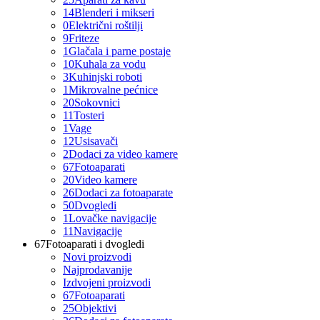
14
Blenderi i mikseri
0
Električni roštilji
9
Friteze
1
Glačala i parne postaje
10
Kuhala za vodu
3
Kuhinjski roboti
1
Mikrovalne pećnice
20
Sokovnici
11
Tosteri
1
Vage
12
Usisavači
2
Dodaci za video kamere
67
Fotoaparati
20
Video kamere
26
Dodaci za fotoaparate
50
Dvogledi
1
Lovačke navigacije
11
Navigacije
67
Fotoaparati i dvogledi
Novi proizvodi
Najprodavanije
Izdvojeni proizvodi
67
Fotoaparati
25
Objektivi