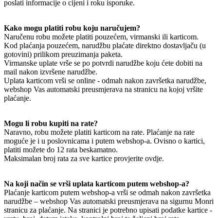
poslati informacije o cijeni i roku isporuke.
Kako mogu platiti robu koju naručujem?
Naručenu robu možete platiti pouzećem, virmanski ili karticom.
Kod plaćanja pouzećem, narudžbu plaćate direktno dostavljaču (u
gotovini) prilikom preuzimanja paketa.
Virmanske uplate vrše se po potvrdi narudžbe koju ćete dobiti na
mail nakon izvršene narudžbe.
Uplata karticom vrši se online - odmah nakon završetka narudžbe,
webshop Vas automatski preusmjerava na stranicu na kojoj vršite
plaćanje.
Mogu li robu kupiti na rate?
Naravno, robu možete platiti karticom na rate. Plaćanje na rate
moguće je i u poslovnicama i putem webshop-a. Ovisno o kartici,
platiti možete do 12 rata beskamatno.
Maksimalan broj rata za sve kartice provjerite ovdje.
Na koji način se vrši uplata karticom putem webshop-a?
Plaćanje karticom putem webshop-a vrši se odmah nakon završetka
narudžbe – webshop Vas automatski preusmjerava na sigurnu Monri
stranicu za plaćanje. Na stranici je potrebno upisati podatke kartice -