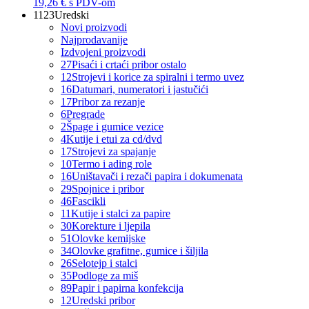
19,26 €
s PDV-om
1123
Uredski
Novi proizvodi
Najprodavanije
Izdvojeni proizvodi
27
Pisaći i crtaći pribor ostalo
12
Strojevi i korice za spiralni i termo uvez
16
Datumari, numeratori i jastučići
17
Pribor za rezanje
6
Pregrade
2
Špage i gumice vezice
4
Kutije i etui za cd/dvd
17
Strojevi za spajanje
10
Termo i ading role
16
Uništavači i rezači papira i dokumenata
29
Spojnice i pribor
46
Fascikli
11
Kutije i stalci za papire
30
Korekture i ljepila
51
Olovke kemijske
34
Olovke grafitne, gumice i šiljila
26
Selotejp i stalci
35
Podloge za miš
89
Papir i papirna konfekcija
12
Uredski pribor