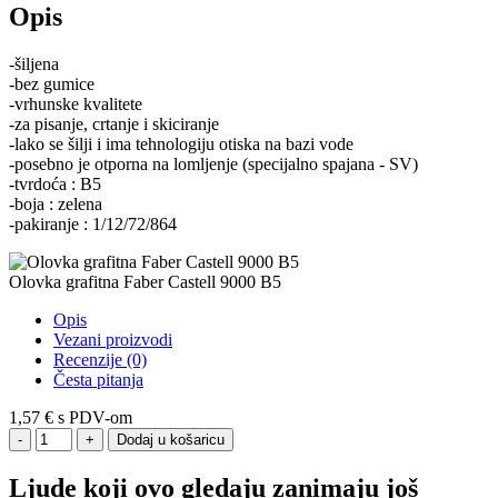
Opis
-šiljena
-bez gumice
-vrhunske kvalitete
-za pisanje, crtanje i skiciranje
-lako se šilji i ima tehnologiju otiska na bazi vode
-posebno je otporna na lomljenje (specijalno spajana - SV)
-tvrdoća : B5
-boja : zelena
-pakiranje : 1/12/72/864
Olovka grafitna Faber Castell 9000 B5
Opis
Vezani proizvodi
Recenzije (0)
Česta pitanja
1,57 €
s PDV-om
Dodaj u košaricu
Ljude koji ovo gledaju zanimaju još