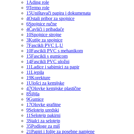
1
Ading role
9
Termo role
15
Uništavači papira i dokumenata
4
Ostali pribor za spojnice
6
Spojnice ručne
4
Čavlići i pribadaće
10
Spojnice strojne
3
Kutije za spojnice
7
Fascikli PVC L,U
10
Fascikli PVC s mehanikom
15
Fascikli s gumicom
14
Fascikli PVC uložni
11
Ladice i sabirnici za papir
11
Ljepila
19
Korekture
1
Ulošci za kemijske
47
Olovke kemijske plastične
8
Šiljila
9
Gumice
17
Olovke grafitne
9
Selotejp uredski
11
Selotejp pakirni
3
Stalci za selotejp
35
Podloge za miš
21
Papiri i folije za posebne namjene