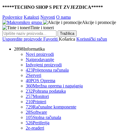
*****TECHNO SHOP S PET ZVJEZDICA*****
Poslovnice
Katalozi
Novosti
O nama
Akcije i promocije
Tinte i toneri
Tražilica
Usporedite proizvode
Favoriti
Košarica
Korisnički račun
2898
Informatika
Novi proizvodi
Najprodavanije
Izdvojeni proizvodi
423
Prijenosna računala
2
Serveri
40
POS Oprema
360
Mrežna oprema i napajanja
232
Pohrana podataka
257
Monitori
210
Printeri
729
Računalne komponente
28
Software
105
Stolna računala
526
Periferija
2
e-readeri