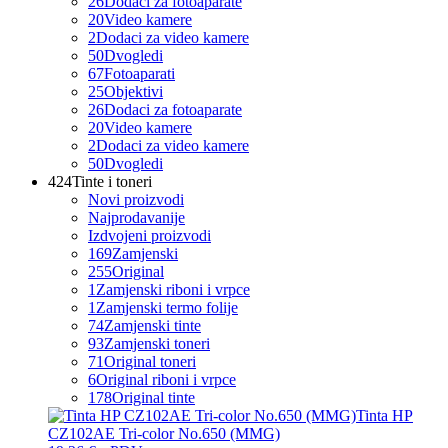
26
Dodaci za fotoaparate
20
Video kamere
2
Dodaci za video kamere
50
Dvogledi
67
Fotoaparati
25
Objektivi
26
Dodaci za fotoaparate
20
Video kamere
2
Dodaci za video kamere
50
Dvogledi
424
Tinte i toneri
Novi proizvodi
Najprodavanije
Izdvojeni proizvodi
169
Zamjenski
255
Original
1
Zamjenski riboni i vrpce
1
Zamjenski termo folije
74
Zamjenski tinte
93
Zamjenski toneri
71
Original toneri
6
Original riboni i vrpce
178
Original tinte
Tinta HP
CZ102AE Tri-color No.650 (MMG)