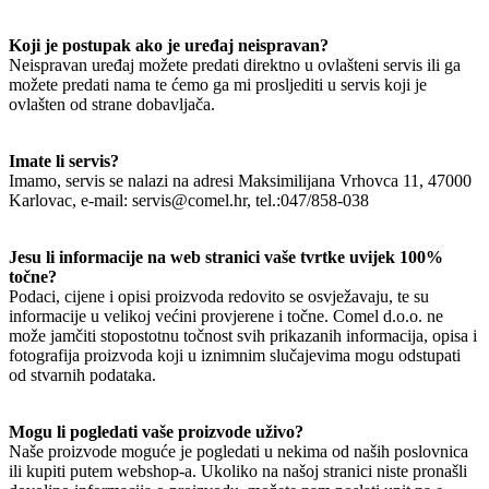
Koji je postupak ako je uređaj neispravan?
Neispravan uređaj možete predati direktno u ovlašteni servis ili ga
možete predati nama te ćemo ga mi prosljediti u servis koji je
ovlašten od strane dobavljača.
Imate li servis?
Imamo, servis se nalazi na adresi Maksimilijana Vrhovca 11, 47000
Karlovac, e-mail: servis@comel.hr, tel.:047/858-038
Jesu li informacije na web stranici vaše tvrtke uvijek 100%
točne?
Podaci, cijene i opisi proizvoda redovito se osvježavaju, te su
informacije u velikoj većini provjerene i točne. Comel d.o.o. ne
može jamčiti stopostotnu točnost svih prikazanih informacija, opisa i
fotografija proizvoda koji u iznimnim slučajevima mogu odstupati
od stvarnih podataka.
Mogu li pogledati vaše proizvode uživo?
Naše proizvode moguće je pogledati u nekima od naših poslovnica
ili kupiti putem webshop-a. Ukoliko na našoj stranici niste pronašli