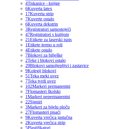
4
Tiskanice - knjige
6
Kuverta latex
17
Kuverta strip
7
Kuverte ostalo
6
Kuverta dekstrin
3
Registratori samostojeći
47
Registratori s kutijom
21
Etikete za laserski ispis
1
Etikete termo u roli
4
Etikete ostalo
7
Blokovi za bilješke
2
Teke i blokovi ostalo
29
Blokovi samoljepljivi i zastavice
9
Kolegij blokovi
51
Teka meki uvez
7
Teka tvrdi uvez
102
Markeri permanentni
7
Flomasteri školski
1
Markeri nepermanentni
22
Signiri
3
Markeri za bijelu ploču
27
Flomasteri pisaći
9
Kuverta vrećica jastučna
2
Kuverta vrećica strip
5
Plastifikatori