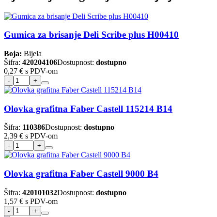
Gumica za brisanje Deli Scribe plus H00410
Boja:
Bijela
Šifra:
420204106
Dostupnost:
dostupno
0,27 €
s PDV-om
Olovka grafitna Faber Castell 115214 B14
Šifra:
110386
Dostupnost:
dostupno
2,39 €
s PDV-om
Olovka grafitna Faber Castell 9000 B4
Šifra:
420101032
Dostupnost:
dostupno
1,57 €
s PDV-om