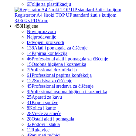
6
Folije za plastifikaciju
Registrator A4 široki TOP UP standard žuti s kutijom
3,06 €
s PDV-om
458
Higijena
Novi proizvodi
Najprodavanije
Izdvojeni proizvodi
138
Alati i pomagala za čišćenje
14
Papirna konfekcija
46
Professional alati i pomagala za čišćenje
15
Osobna higijena i kozmetika
7
Professional dezinfekcija
61
Professional papirna konfekcija
122
Sredstva za čišćenje
45
Professional sredstva za čišćenje
9
Professional osobna higijena i kozmetika
25
Aparati za kavu
31
Krpe i spužve
8
Kolica i kante
28
Vreće za smeće
28
Ostali alati i pomagala
32
Podovi i stakla
11
Rukavice
4
Papirnati ručnici