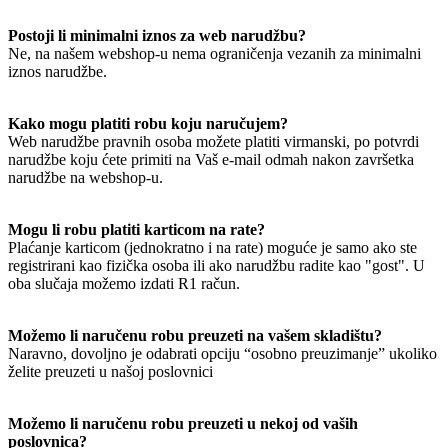
Postoji li minimalni iznos za web narudžbu?
Ne, na našem webshop-u nema ograničenja vezanih za minimalni
iznos narudžbe.
Kako mogu platiti robu koju naručujem?
Web narudžbe pravnih osoba možete platiti virmanski, po potvrdi
narudžbe koju ćete primiti na Vaš e-mail odmah nakon završetka
narudžbe na webshop-u.
Mogu li robu platiti karticom na rate?
Plaćanje karticom (jednokratno i na rate) moguće je samo ako ste
registrirani kao fizička osoba ili ako narudžbu radite kao "gost". U
oba slučaja možemo izdati R1 račun.
Možemo li naručenu robu preuzeti na vašem skladištu?
Naravno, dovoljno je odabrati opciju “osobno preuzimanje” ukoliko
želite preuzeti u našoj poslovnici
Možemo li naručenu robu preuzeti u nekoj od vaših
poslovnica?