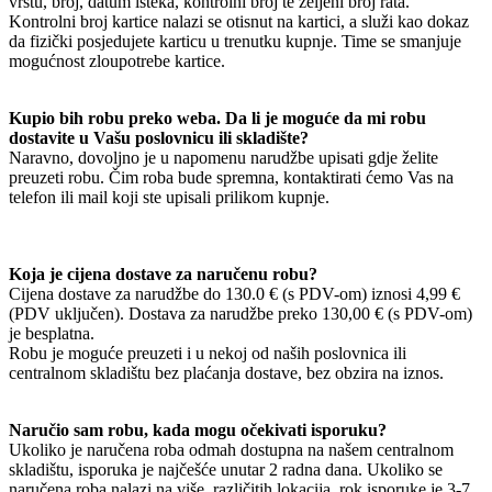
vrstu, broj, datum isteka, kontrolni broj te željeni broj rata.
Kontrolni broj kartice nalazi se otisnut na kartici, a služi kao dokaz
da fizički posjedujete karticu u trenutku kupnje. Time se smanjuje
mogućnost zloupotrebe kartice.
Kupio bih robu preko weba. Da li je moguće da mi robu
dostavite u Vašu poslovnicu ili skladište?
Naravno, dovoljno je u napomenu narudžbe upisati gdje želite
preuzeti robu. Čim roba bude spremna, kontaktirati ćemo Vas na
telefon ili mail koji ste upisali prilikom kupnje.
Koja je cijena dostave za naručenu robu?
Cijena dostave za narudžbe do 130.0 € (s PDV-om) iznosi 4,99 €
(PDV uključen). Dostava za narudžbe preko 130,00 € (s PDV-om)
je besplatna.
Robu je moguće preuzeti i u nekoj od naših poslovnica ili
centralnom skladištu bez plaćanja dostave, bez obzira na iznos.
Naručio sam robu, kada mogu očekivati isporuku?
Ukoliko je naručena roba odmah dostupna na našem centralnom
skladištu, isporuka je najčešće unutar 2 radna dana. Ukoliko se
naručena roba nalazi na više različitih lokacija, rok isporuke je 3-7