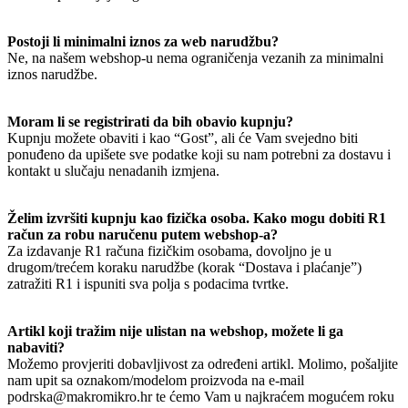
Postoji li minimalni iznos za web narudžbu?
Ne, na našem webshop-u nema ograničenja vezanih za minimalni
iznos narudžbe.
Moram li se registrirati da bih obavio kupnju?
Kupnju možete obaviti i kao “Gost”, ali će Vam svejedno biti
ponuđeno da upišete sve podatke koji su nam potrebni za dostavu i
kontakt u slučaju nenadanih izmjena.
Želim izvršiti kupnju kao fizička osoba. Kako mogu dobiti R1
račun za robu naručenu putem webshop-a?
Za izdavanje R1 računa fizičkim osobama, dovoljno je u
drugom/trećem koraku narudžbe (korak “Dostava i plaćanje”)
zatražiti R1 i ispuniti sva polja s podacima tvrtke.
Artikl koji tražim nije ulistan na webshop, možete li ga
nabaviti?
Možemo provjeriti dobavljivost za određeni artikl. Molimo, pošaljite
nam upit sa oznakom/modelom proizvoda na e-mail
podrska@makromikro.hr te ćemo Vam u najkraćem mogućem roku