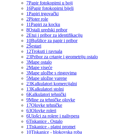
7
Papir fotokopirni u boji
16
Papir fotokopirni bijeli
1
Papiri trgovački
2
Ploter role
11
Papiri za kocku
8
Ostali uredski pribor
2
Etui i pribor za identifikaciju
10
Bušilice za papir i pribor
2
Šestari
12
Trokuti i ravnala
23
Pribor za crtanje i geometriju ostalo
3
Mape ostalo
2
Mape viseće
3
Mape uložbe s ringovima
5
Mape uložne varene
23
Kalkulatori komercijalni
13
Kalkulatori stolni
6
Kalkulatori tehnički
9
Mine za tehničke olovke
17
Olovke tehničke
63
Olovke roleri
6
Ulošci za rolere i nalivpera
6
Tiskanice . Ostalo
1
Tiskanice - platni promet
10
Tiskanice - blokovska roba