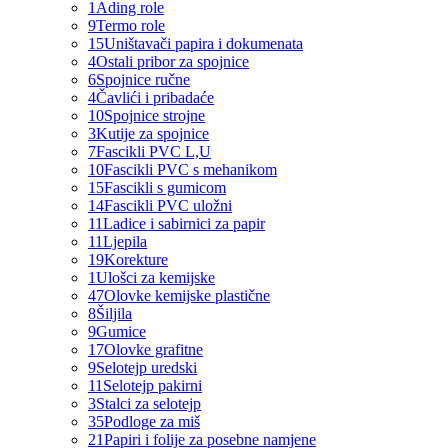
1
Ading role
9
Termo role
15
Uništavači papira i dokumenata
4
Ostali pribor za spojnice
6
Spojnice ručne
4
Čavlići i pribadaće
10
Spojnice strojne
3
Kutije za spojnice
7
Fascikli PVC L,U
10
Fascikli PVC s mehanikom
15
Fascikli s gumicom
14
Fascikli PVC uložni
11
Ladice i sabirnici za papir
11
Ljepila
19
Korekture
1
Ulošci za kemijske
47
Olovke kemijske plastične
8
Šiljila
9
Gumice
17
Olovke grafitne
9
Selotejp uredski
11
Selotejp pakirni
3
Stalci za selotejp
35
Podloge za miš
21
Papiri i folije za posebne namjene