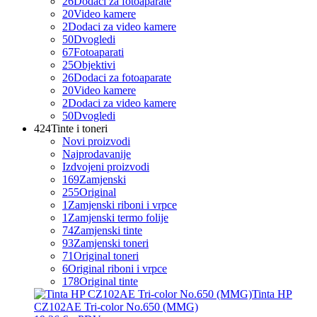
26
Dodaci za fotoaparate
20
Video kamere
2
Dodaci za video kamere
50
Dvogledi
67
Fotoaparati
25
Objektivi
26
Dodaci za fotoaparate
20
Video kamere
2
Dodaci za video kamere
50
Dvogledi
424
Tinte i toneri
Novi proizvodi
Najprodavanije
Izdvojeni proizvodi
169
Zamjenski
255
Original
1
Zamjenski riboni i vrpce
1
Zamjenski termo folije
74
Zamjenski tinte
93
Zamjenski toneri
71
Original toneri
6
Original riboni i vrpce
178
Original tinte
Tinta HP
CZ102AE Tri-color No.650 (MMG)