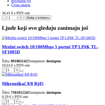
Recenzije (0)
Česta pitanja
36,41 €
s PDV-om
Dodaj u košaricu
Ljude koji ovo gledaju zanimaju još
Mrežni switch 10/100Mbps 5 portni TP LINK TL-
SF1005D
Šifra:
091801142
Dostupnost:
dostupno
10,63 €
s PDV-om
Mikroutikač 8/8 Rj45
Šifra:
750101224
Dostupnost:
dostupno
0,29 €
s PDV-om