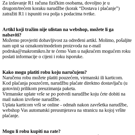
Za izdavanje R1 računa fizičkim osobama, dovoljno je u
drugom/trećem koraku narudžbe (korak “Dostava i plaćanje”)
zatražiti R1 i ispuniti sva polja s podacima tvrtke.
Artikl koji tražim nije ulistan na webshop, možete li ga
nabaviti?
Možemo provjeriti dobavljivost za određeni artikl. Molimo, pošaljite
nam upit sa oznakom/modelom proizvoda na e-mail
podrska@makromikro.hr te ćemo Vam u najkraćem mogućem roku
poslati informacije o cijeni i roku isporuke.
Kako mogu platiti robu koju naručujem?
Naručenu robu možete platiti pouzećem, virmanski ili karticom.
Kod plaćanja pouzećem, narudžbu plaćate direktno dostavljaču (u
gotovini) prilikom preuzimanja paketa.
Virmanske uplate vrše se po potvrdi narudžbe koju ćete dobiti na
mail nakon izvršene narudžbe.
Uplata karticom vrši se online - odmah nakon završetka narudžbe,
webshop Vas automatski preusmjerava na stranicu na kojoj vršite
plaćanje.
Mogu li robu kupiti na rate?