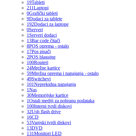
19
Tableti
211
Laptopi
0
Grafički tableti
9
Dodaci za tablete
192
Dodaci za laptope
0
Serveri
1
Serveri dodaci
13
Bar code čitači
8
POS oprema - ostalo
17
Pos pisači
2
POS blagajne
100
Routeri
24
Mrežne kartice
59
Mrežna oprema i napajanja - ostalo
49
Switchevi
101
Neprekidna napajanja
1
Nas
30
Memorijske kartice
1
Ostali mediji za pohranu podataka
100
Interni tvrdi diskovi
32
Usb flash drive
16
CD
53
Vanjski tvrdi diskovi
13
DVD
131
Monitori LED