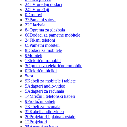
24
TV uređaji dodaci
24
TV uređaji
0
Dronovi
33
Pametni satovi
22
Glazbala
84
Oprema za glazbala
68
Dodaci za pametne mobitele
24
Fiksni telefoni
65
Pametni mobiteli
8
Dodaci za mobitele
9
Mobiteli
1
Električni romobili
3
Oprema za električne romobile
0
Električni bicikli
5
test
9
Kabeli za mobitele i tablete
5
Adapteri audio-video
5
Adapteri za računala
14
Mrežni i telefonski kabeli
9
Produžni kabeli
7
Kabeli za računala
35
Kabeli audio-video
20
Projektori i platna - ostalo
12
Projektori
25
Aparati za kavu