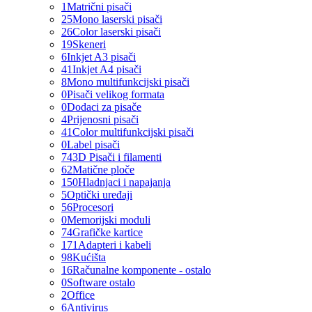
1
Matrični pisači
25
Mono laserski pisači
26
Color laserski pisači
19
Skeneri
6
Inkjet A3 pisači
41
Inkjet A4 pisači
8
Mono multifunkcijski pisači
0
Pisači velikog formata
0
Dodaci za pisače
4
Prijenosni pisači
41
Color multifunkcijski pisači
0
Label pisači
74
3D Pisači i filamenti
62
Matične ploče
150
Hladnjaci i napajanja
5
Optički uređaji
56
Procesori
0
Memorijski moduli
74
Grafičke kartice
171
Adapteri i kabeli
98
Kućišta
16
Računalne komponente - ostalo
0
Software ostalo
2
Office
6
Antivirus