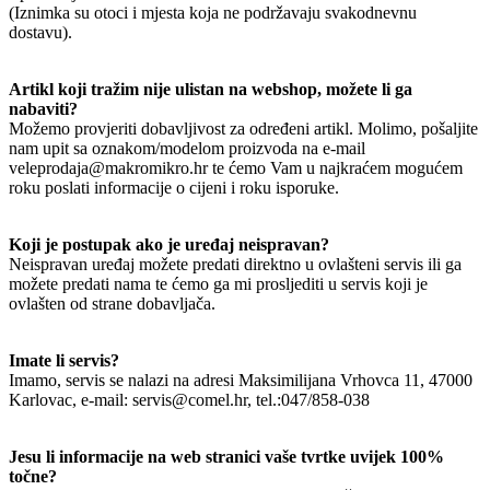
(Iznimka su otoci i mjesta koja ne podržavaju svakodnevnu
dostavu).
Artikl koji tražim nije ulistan na webshop, možete li ga
nabaviti?
Možemo provjeriti dobavljivost za određeni artikl. Molimo, pošaljite
nam upit sa oznakom/modelom proizvoda na e-mail
veleprodaja@makromikro.hr te ćemo Vam u najkraćem mogućem
roku poslati informacije o cijeni i roku isporuke.
Koji je postupak ako je uređaj neispravan?
Neispravan uređaj možete predati direktno u ovlašteni servis ili ga
možete predati nama te ćemo ga mi prosljediti u servis koji je
ovlašten od strane dobavljača.
Imate li servis?
Imamo, servis se nalazi na adresi Maksimilijana Vrhovca 11, 47000
Karlovac, e-mail: servis@comel.hr, tel.:047/858-038
Jesu li informacije na web stranici vaše tvrtke uvijek 100%
točne?