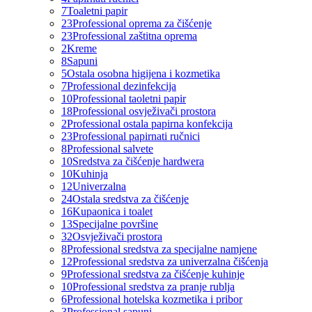
7
Toaletni papir
23
Professional oprema za čišćenje
23
Professional zaštitna oprema
2
Kreme
8
Sapuni
5
Ostala osobna higijena i kozmetika
7
Professional dezinfekcija
10
Professional taoletni papir
18
Professional osvježivači prostora
2
Professional ostala papirna konfekcija
23
Professional papirnati ručnici
8
Professional salvete
10
Sredstva za čišćenje hardwera
10
Kuhinja
12
Univerzalna
24
Ostala sredstva za čišćenje
16
Kupaonica i toalet
13
Specijalne površine
32
Osvježivači prostora
8
Professional sredstva za specijalne namjene
12
Professional sredstva za univerzalna čišćenja
9
Professional sredstva za čišćenje kuhinje
10
Professional sredstva za pranje rublja
6
Professional hotelska kozmetika i pribor
3
Professional sapuni