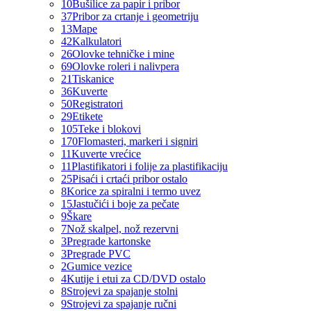
10
Bušilice za papir i pribor
37
Pribor za crtanje i geometriju
13
Mape
42
Kalkulatori
26
Olovke tehničke i mine
69
Olovke roleri i nalivpera
21
Tiskanice
36
Kuverte
50
Registratori
29
Etikete
105
Teke i blokovi
170
Flomasteri, markeri i signiri
11
Kuverte vrećice
11
Plastifikatori i folije za plastifikaciju
25
Pisaći i crtaći pribor ostalo
8
Korice za spiralni i termo uvez
15
Jastučići i boje za pečate
9
Škare
7
Nož skalpel, nož rezervni
3
Pregrade kartonske
3
Pregrade PVC
2
Gumice vezice
4
Kutije i etui za CD/DVD ostalo
8
Strojevi za spajanje stolni
9
Strojevi za spajanje ručni