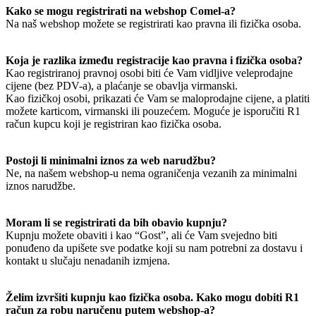
Kako se mogu registrirati na webshop Comel-a?
Na naš webshop možete se registrirati kao pravna ili fizička osoba.
Koja je razlika između registracije kao pravna i fizička osoba?
Kao registriranoj pravnoj osobi biti će Vam vidljive veleprodajne
cijene (bez PDV-a), a plaćanje se obavlja virmanski.
Kao fizičkoj osobi, prikazati će Vam se maloprodajne cijene, a platiti
možete karticom, virmanski ili pouzećem. Moguće je isporučiti R1
račun kupcu koji je registriran kao fizička osoba.
Postoji li minimalni iznos za web narudžbu?
Ne, na našem webshop-u nema ograničenja vezanih za minimalni
iznos narudžbe.
Moram li se registrirati da bih obavio kupnju?
Kupnju možete obaviti i kao “Gost”, ali će Vam svejedno biti
ponuđeno da upišete sve podatke koji su nam potrebni za dostavu i
kontakt u slučaju nenadanih izmjena.
Želim izvršiti kupnju kao fizička osoba. Kako mogu dobiti R1
račun za robu naručenu putem webshop-a?