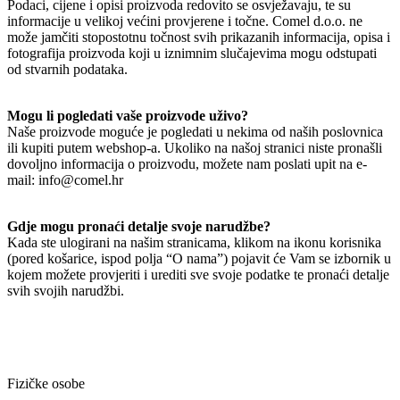
Podaci, cijene i opisi proizvoda redovito se osvježavaju, te su
informacije u velikoj većini provjerene i točne. Comel d.o.o. ne
može jamčiti stopostotnu točnost svih prikazanih informacija, opisa i
fotografija proizvoda koji u iznimnim slučajevima mogu odstupati
od stvarnih podataka.
Mogu li pogledati vaše proizvode uživo?
Naše proizvode moguće je pogledati u nekima od naših poslovnica
ili kupiti putem webshop-a. Ukoliko na našoj stranici niste pronašli
dovoljno informacija o proizvodu, možete nam poslati upit na e-
mail: info@comel.hr
Gdje mogu pronaći detalje svoje narudžbe?
Kada ste ulogirani na našim stranicama, klikom na ikonu korisnika
(pored košarice, ispod polja “O nama”) pojavit će Vam se izbornik u
kojem možete provjeriti i urediti sve svoje podatke te pronaći detalje
svih svojih narudžbi.
Fizičke osobe