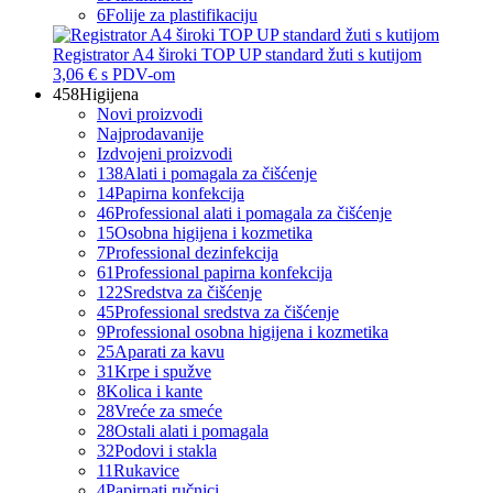
6
Folije za plastifikaciju
Registrator A4 široki TOP UP standard žuti s kutijom
3,06 €
s PDV-om
458
Higijena
Novi proizvodi
Najprodavanije
Izdvojeni proizvodi
138
Alati i pomagala za čišćenje
14
Papirna konfekcija
46
Professional alati i pomagala za čišćenje
15
Osobna higijena i kozmetika
7
Professional dezinfekcija
61
Professional papirna konfekcija
122
Sredstva za čišćenje
45
Professional sredstva za čišćenje
9
Professional osobna higijena i kozmetika
25
Aparati za kavu
31
Krpe i spužve
8
Kolica i kante
28
Vreće za smeće
28
Ostali alati i pomagala
32
Podovi i stakla
11
Rukavice
4
Papirnati ručnici