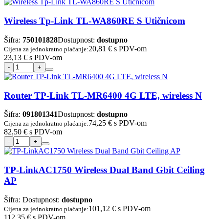
Wireless Tp-Link TL-WA860RE S Utičnicom
Šifra:
750101828
Dostupnost:
dostupno
20,81 €
s PDV-om
Cijena za jednokratno plaćanje:
23,13 €
s PDV-om
Router TP-Link TL-MR6400 4G LTE, wireless N
Šifra:
091801341
Dostupnost:
dostupno
74,25 €
s PDV-om
Cijena za jednokratno plaćanje:
82,50 €
s PDV-om
TP-LinkAC1750 Wireless Dual Band Gbit Ceiling
AP
Šifra:
Dostupnost:
dostupno
101,12 €
s PDV-om
Cijena za jednokratno plaćanje:
112,35 €
s PDV-om