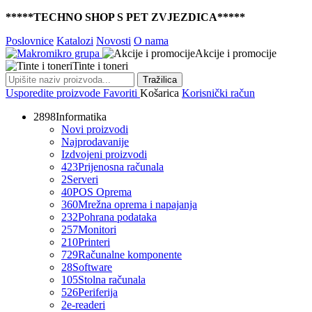
*****TECHNO SHOP S PET ZVJEZDICA*****
Poslovnice
Katalozi
Novosti
O nama
Akcije i promocije
Tinte i toneri
Tražilica
Usporedite proizvode
Favoriti
Košarica
Korisnički račun
2898
Informatika
Novi proizvodi
Najprodavanije
Izdvojeni proizvodi
423
Prijenosna računala
2
Serveri
40
POS Oprema
360
Mrežna oprema i napajanja
232
Pohrana podataka
257
Monitori
210
Printeri
729
Računalne komponente
28
Software
105
Stolna računala
526
Periferija
2
e-readeri