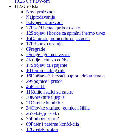
19,26 €
s PDV-om
1123
Uredski
Novi proizvodi
Najprodavanije
Izdvojeni proizvodi
27
Pisaći i crtaći pribor ostalo
12
Strojevi i korice za spiralni i termo uvez
16
Datumari, numeratori i jastučići
17
Pribor za rezanje
6
Pregrade
2
Špage i gumice vezice
4
Kutije i etui za cd/dvd
17
Strojevi za spajanje
10
Termo i ading role
16
Uništavači i rezači papira i dokumenata
29
Spojnice i pribor
46
Fascikli
11
Kutije i stalci za papire
30
Korekture i ljepila
51
Olovke kemijske
34
Olovke grafitne, gumice i šiljila
26
Selotejp i stalci
35
Podloge za miš
89
Papir i papirna konfekcija
12
Uredski pribor