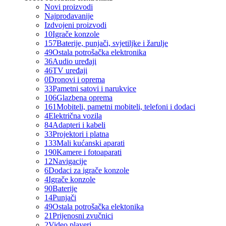
Novi proizvodi
Najprodavanije
Izdvojeni proizvodi
10
Igrače konzole
157
Baterije, punjači, svjetiljke i žarulje
49
Ostala potrošačka elektronika
36
Audio uređaji
46
TV uređaji
0
Dronovi i oprema
33
Pametni satovi i narukvice
106
Glazbena oprema
161
Mobiteli, pametni mobiteli, telefoni i dodaci
4
Električna vozila
84
Adapteri i kabeli
33
Projektori i platna
133
Mali kućanski aparati
190
Kamere i fotoaparati
12
Navigacije
6
Dodaci za igrače konzole
4
Igrače konzole
90
Baterije
14
Punjači
49
Ostala potrošačka elektonika
21
Prijenosni zvučnici
2
Video playeri