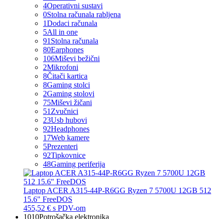
4
Operativni sustavi
0
Stolna računala rabljena
1
Dodaci računala
5
All in one
91
Stolna računala
80
Earphones
106
Miševi bežični
2
Mikrofoni
8
Čitači kartica
8
Gaming stolci
2
Gaming stolovi
75
Miševi žičani
51
Zvučnici
23
Usb hubovi
92
Headphones
17
Web kamere
5
Prezenteri
92
Tipkovnice
48
Gaming periferija
Laptop ACER A315-44P-R6GG Ryzen 7 5700U 12GB 512
15.6" FreeDOS
455,52 €
s PDV-om
1010
Potrošačka elektronika