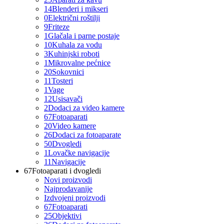
14
Blenderi i mikseri
0
Električni roštilji
9
Friteze
1
Glačala i parne postaje
10
Kuhala za vodu
3
Kuhinjski roboti
1
Mikrovalne pećnice
20
Sokovnici
11
Tosteri
1
Vage
12
Usisavači
2
Dodaci za video kamere
67
Fotoaparati
20
Video kamere
26
Dodaci za fotoaparate
50
Dvogledi
1
Lovačke navigacije
11
Navigacije
67
Fotoaparati i dvogledi
Novi proizvodi
Najprodavanije
Izdvojeni proizvodi
67
Fotoaparati
25
Objektivi