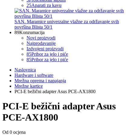
25
Aparati za kavu
SAN. Maramice univerzalne vlažne za održavanje svih
površina Blista 50/1
89
Konzumacija
Novi proizvodi
Najprodavanije
Izdvojeni proizvodi
85
Pribor za jelo i piće
85
Pribor za jelo i piće
Naslovnica
Hardware i software
Mrežna oprema i napajanja
Mrežne kartice
PCI-E bežični adapter Asus PCE-AX1800
PCI-E bežični adapter Asus
PCE-AX1800
Od 0 ocjena