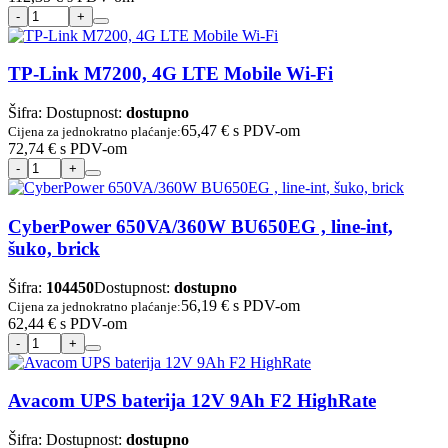
TP-Link M7200, 4G LTE Mobile Wi-Fi
Šifra:
Dostupnost:
dostupno
65,47 €
s PDV-om
Cijena za jednokratno plaćanje:
72,74 €
s PDV-om
CyberPower 650VA/360W BU650EG , line-int,
šuko, brick
Šifra:
104450
Dostupnost:
dostupno
56,19 €
s PDV-om
Cijena za jednokratno plaćanje:
62,44 €
s PDV-om
Avacom UPS baterija 12V 9Ah F2 HighRate
Šifra:
Dostupnost:
dostupno