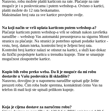
Naravno, robu možete platiti karticom na rate. Plaćanje na rate
moguće je i u poslovnicama i putem webshop-a. Ovisno o kartici,
platiti možete do 12 rata beskamatno.
Maksimalan broj rata za sve kartice provjerite ovdje.
Na koji način se vrši uplata karticom putem webshop-a?
Plaćanje karticom putem webshop-a vrši se odmah nakon završetka
narudžbe – webshop Vas automatski preusmjerava na sigurnu Monri
stranicu za plaćanje. Na stranici je potrebno upisati podatke kartice -
vrstu, broj, datum isteka, kontrolni broj te željeni broj rata.
Kontrolni broj kartice nalazi se otisnut na kartici, a služi kao dokaz
da fizički posjedujete karticu u trenutku kupnje. Time se smanjuje
mogućnost zloupotrebe kartice.
Kupio bih robu preko weba. Da li je moguće da mi robu
dostavite u Vašu poslovnicu ili skladište?
Naravno, dovoljno je u napomenu narudžbe upisati gdje želite
preuzeti robu. Čim roba bude spremna, kontaktirati ćemo Vas na
telefon ili mail koji ste upisali prilikom kupnje.
Koja je cijena dostave za naručenu robu?