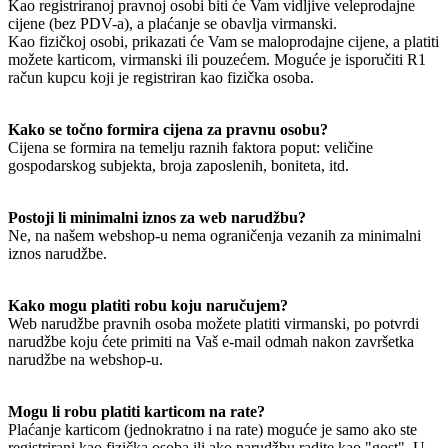
Kao registriranoj pravnoj osobi biti će Vam vidljive veleprodajne
cijene (bez PDV-a), a plaćanje se obavlja virmanski.
Kao fizičkoj osobi, prikazati će Vam se maloprodajne cijene, a platiti
možete karticom, virmanski ili pouzećem. Moguće je isporučiti R1
račun kupcu koji je registriran kao fizička osoba.
Kako se točno formira cijena za pravnu osobu?
Cijena se formira na temelju raznih faktora poput: veličine
gospodarskog subjekta, broja zaposlenih, boniteta, itd.
Postoji li minimalni iznos za web narudžbu?
Ne, na našem webshop-u nema ograničenja vezanih za minimalni
iznos narudžbe.
Kako mogu platiti robu koju naručujem?
Web narudžbe pravnih osoba možete platiti virmanski, po potvrdi
narudžbe koju ćete primiti na Vaš e-mail odmah nakon završetka
narudžbe na webshop-u.
Mogu li robu platiti karticom na rate?
Plaćanje karticom (jednokratno i na rate) moguće je samo ako ste
registrirani kao fizička osoba ili ako narudžbu radite kao "gost". U