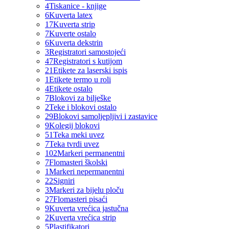
4
Tiskanice - knjige
6
Kuverta latex
17
Kuverta strip
7
Kuverte ostalo
6
Kuverta dekstrin
3
Registratori samostojeći
47
Registratori s kutijom
21
Etikete za laserski ispis
1
Etikete termo u roli
4
Etikete ostalo
7
Blokovi za bilješke
2
Teke i blokovi ostalo
29
Blokovi samoljepljivi i zastavice
9
Kolegij blokovi
51
Teka meki uvez
7
Teka tvrdi uvez
102
Markeri permanentni
7
Flomasteri školski
1
Markeri nepermanentni
22
Signiri
3
Markeri za bijelu ploču
27
Flomasteri pisaći
9
Kuverta vrećica jastučna
2
Kuverta vrećica strip
5
Plastifikatori