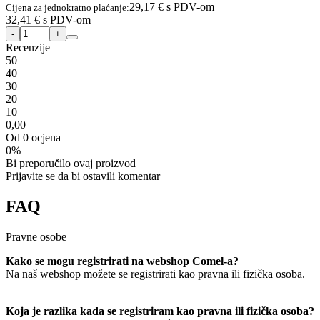
29,17 €
s PDV-om
Cijena za jednokratno plaćanje:
32,41 €
s PDV-om
Recenzije
5
0
4
0
3
0
2
0
1
0
0,00
Od 0 ocjena
0%
Bi preporučilo ovaj proizvod
Prijavite se da bi ostavili komentar
FAQ
Pravne osobe
Kako se mogu registrirati na webshop Comel-a?
Na naš webshop možete se registrirati kao pravna ili fizička osoba.
Koja je razlika kada se registriram kao pravna ili fizička osoba?