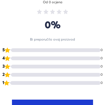
Od 0 ocjena
0%
Bi preporučilo ovaj proizvod
5
0
4
0
3
0
2
0
1
0