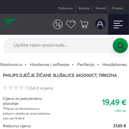
Poslovnice
Katalozi
Novosti
O nama
Naslovnica
Hardware i software
Periferija
Headphones
PHILIPS DJEČJE ŽIČANE SLUŠALICE AK2000CT, TIRKIZNA
Od 0 ocjena
Cijena za jednokratno
19,49 €
plaćanje:
*Popust se obračunava u
s PDV-om
košarici ukoliko je iznos košarice
veći od 19.90 €
Redovna cijena:
21,65 €