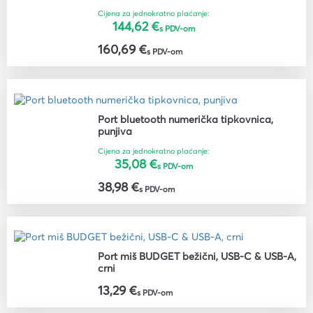
Cijena za jednokratno plaćanje:
144,62 €
s PDV-om
160,69 €
s PDV-om
Port bluetooth numerička tipkovnica,
punjiva
Cijena za jednokratno plaćanje:
35,08 €
s PDV-om
38,98 €
s PDV-om
Port miš BUDGET bežični, USB-C & USB-A,
crni
13,29 €
s PDV-om