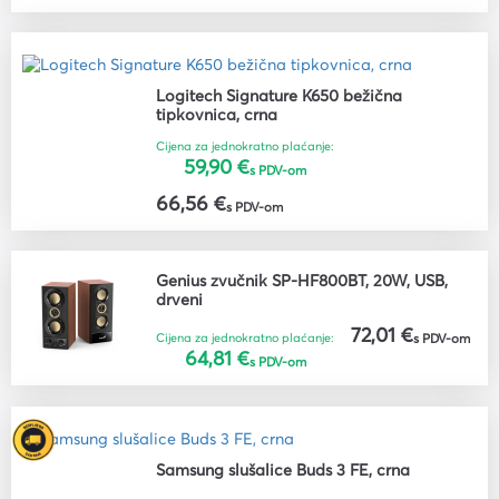
Logitech Signature K650 bežična
tipkovnica, crna
Cijena za jednokratno plaćanje:
59,90 €
s PDV-om
66,56 €
s PDV-om
Genius zvučnik SP-HF800BT, 20W, USB,
drveni
72,01 €
Cijena za jednokratno plaćanje:
s PDV-om
64,81 €
s PDV-om
Samsung slušalice Buds 3 FE, crna