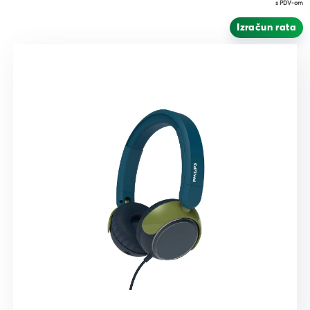
s PDV-om
Izračun rata