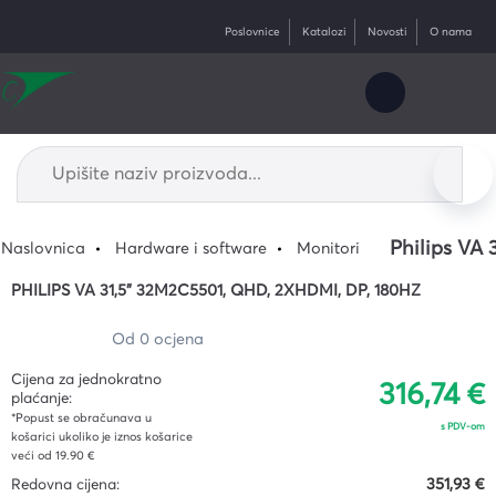
Poslovnice
Katalozi
Novosti
O nama
Philips VA
Naslovnica
Hardware i software
Monitori
PHILIPS VA 31,5" 32M2C5501, QHD, 2XHDMI, DP, 180HZ
Od 0 ocjena
Cijena za jednokratno
316,74 €
plaćanje:
*Popust se obračunava u
s PDV-om
košarici ukoliko je iznos košarice
veći od 19.90 €
Redovna cijena:
351,93 €