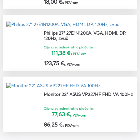
18,00 €
s PDV-om
Philips 27" 27E1N1200A, VGA, HDMI, DP,
120Hz, zvuč
Cijena za jednokratno plaćanje:
111,38 €
s PDV-om
123,75 €
s PDV-om
Monitor 22" ASUS VP227HF FHD VA 100Hz
Cijena za jednokratno plaćanje:
77,63 €
s PDV-om
86,25 €
s PDV-om