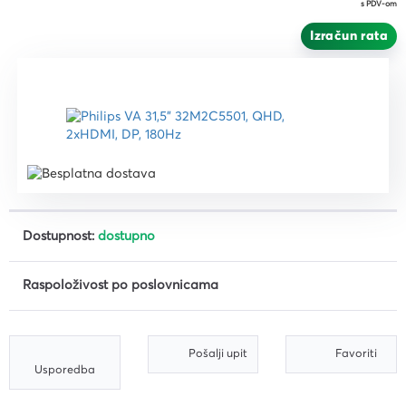
s PDV-om
Izračun rata
Dostupnost:
dostupno
Raspoloživost po poslovnicama
Pošalji upit
Favoriti
Usporedba