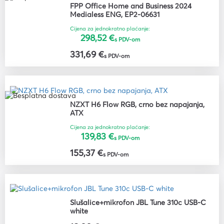
FPP Office Home and Business 2024
Medialess ENG, EP2-06631
Cijena za jednokratno plaćanje:
298,52 €
s PDV-om
331,69 €
s PDV-om
NZXT H6 Flow RGB, crno bez napajanja,
ATX
Cijena za jednokratno plaćanje:
139,83 €
s PDV-om
155,37 €
s PDV-om
Slušalice+mikrofon JBL Tune 310c USB-C
white