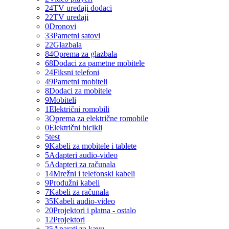
24
TV uređaji dodaci
22
TV uređaji
0
Dronovi
33
Pametni satovi
22
Glazbala
84
Oprema za glazbala
68
Dodaci za pametne mobitele
24
Fiksni telefoni
49
Pametni mobiteli
8
Dodaci za mobitele
9
Mobiteli
1
Električni romobili
3
Oprema za električne romobile
0
Električni bicikli
5
test
9
Kabeli za mobitele i tablete
5
Adapteri audio-video
5
Adapteri za računala
14
Mrežni i telefonski kabeli
9
Produžni kabeli
7
Kabeli za računala
35
Kabeli audio-video
20
Projektori i platna - ostalo
12
Projektori
25
Aparati za kavu