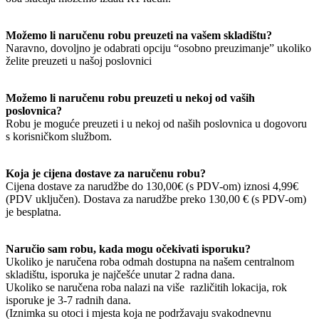
Možemo li naručenu robu preuzeti na vašem skladištu?
Naravno, dovoljno je odabrati opciju “osobno preuzimanje” ukoliko
želite preuzeti u našoj poslovnici
Možemo li naručenu robu preuzeti u nekoj od vaših
poslovnica?
Robu je moguće preuzeti i u nekoj od naših poslovnica u dogovoru
s korisničkom službom.
Koja je cijena dostave za naručenu robu?
Cijena dostave za narudžbe do 130,00€ (s PDV-om) iznosi 4,99€
(PDV uključen). Dostava za narudžbe preko 130,00 € (s PDV-om)
je besplatna.
Naručio sam robu, kada mogu očekivati isporuku?
Ukoliko je naručena roba odmah dostupna na našem centralnom
skladištu, isporuka je najčešće unutar 2 radna dana.
Ukoliko se naručena roba nalazi na više različitih lokacija, rok
isporuke je 3-7 radnih dana.
(Iznimka su otoci i mjesta koja ne podržavaju svakodnevnu