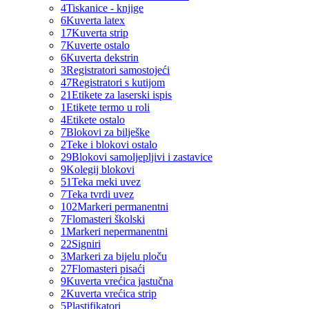
4
Tiskanice - knjige
6
Kuverta latex
17
Kuverta strip
7
Kuverte ostalo
6
Kuverta dekstrin
3
Registratori samostojeći
47
Registratori s kutijom
21
Etikete za laserski ispis
1
Etikete termo u roli
4
Etikete ostalo
7
Blokovi za bilješke
2
Teke i blokovi ostalo
29
Blokovi samoljepljivi i zastavice
9
Kolegij blokovi
51
Teka meki uvez
7
Teka tvrdi uvez
102
Markeri permanentni
7
Flomasteri školski
1
Markeri nepermanentni
22
Signiri
3
Markeri za bijelu ploču
27
Flomasteri pisaći
9
Kuverta vrećica jastučna
2
Kuverta vrećica strip
5
Plastifikatori