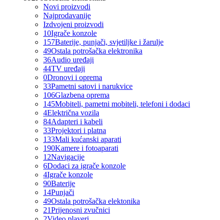
Novi proizvodi
Najprodavanije
Izdvojeni proizvodi
10
Igrače konzole
157
Baterije, punjači, svjetiljke i žarulje
49
Ostala potrošačka elektronika
36
Audio uređaji
44
TV uređaji
0
Dronovi i oprema
33
Pametni satovi i narukvice
106
Glazbena oprema
145
Mobiteli, pametni mobiteli, telefoni i dodaci
4
Električna vozila
84
Adapteri i kabeli
33
Projektori i platna
133
Mali kućanski aparati
190
Kamere i fotoaparati
12
Navigacije
6
Dodaci za igrače konzole
4
Igrače konzole
90
Baterije
14
Punjači
49
Ostala potrošačka elektonika
21
Prijenosni zvučnici
2
Video playeri