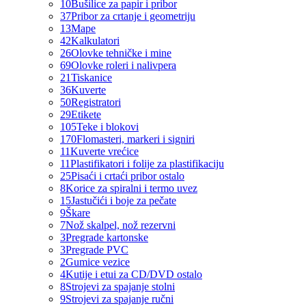
10
Bušilice za papir i pribor
37
Pribor za crtanje i geometriju
13
Mape
42
Kalkulatori
26
Olovke tehničke i mine
69
Olovke roleri i nalivpera
21
Tiskanice
36
Kuverte
50
Registratori
29
Etikete
105
Teke i blokovi
170
Flomasteri, markeri i signiri
11
Kuverte vrećice
11
Plastifikatori i folije za plastifikaciju
25
Pisaći i crtaći pribor ostalo
8
Korice za spiralni i termo uvez
15
Jastučići i boje za pečate
9
Škare
7
Nož skalpel, nož rezervni
3
Pregrade kartonske
3
Pregrade PVC
2
Gumice vezice
4
Kutije i etui za CD/DVD ostalo
8
Strojevi za spajanje stolni
9
Strojevi za spajanje ručni