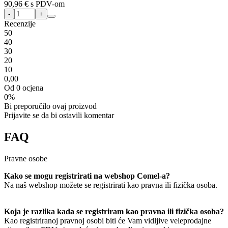
90,96 €
s PDV-om
Recenzije
5
0
4
0
3
0
2
0
1
0
0,00
Od 0 ocjena
0%
Bi preporučilo ovaj proizvod
Prijavite se da bi ostavili komentar
FAQ
Pravne osobe
Kako se mogu registrirati na webshop Comel-a?
Na naš webshop možete se registrirati kao pravna ili fizička osoba.
Koja je razlika kada se registriram kao pravna ili fizička osoba?
Kao registriranoj pravnoj osobi biti će Vam vidljive veleprodajne