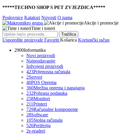
*****TECHNO SHOP S PET ZVJEZDICA*****
Poslovnice
Katalozi
Novosti
O nama
Akcije i promocije
Tinte i toneri
Tražilica
Usporedite proizvode
Favoriti
Košarica
Korisnički račun
2900
Informatika
Novi proizvodi
Najprodavanije
Izdvojeni proizvodi
423
Prijenosna računala
2
Serveri
40
POS Oprema
360
Mrežna oprema i napajanja
232
Pohrana podataka
258
Monitori
211
Printeri
729
Računalne komponente
28
Software
105
Stolna računala
526
Periferija
2
e-readeri