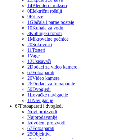
14
Blenderi i mikseri
0
Električni roštilji
9
Friteze
1
Glačala i parne postaje
10
Kuhala za vodu
3
Kuhinjski roboti
1
Mikrovalne pećnice
20
Sokovnici
11
Tosteri
1
Vage
12
Usisavači
2
Dodaci za video kamere
67
Fotoaparati
20
Video kamere
26
Dodaci za fotoaparate
50
Dvogledi
1
Lovačke navigacije
11
Navigacije
67
Fotoaparati i dvogledi
Novi proizvodi
Najprodavanije
Izdvojeni proizvodi
67
Fotoaparati
25
Objektivi