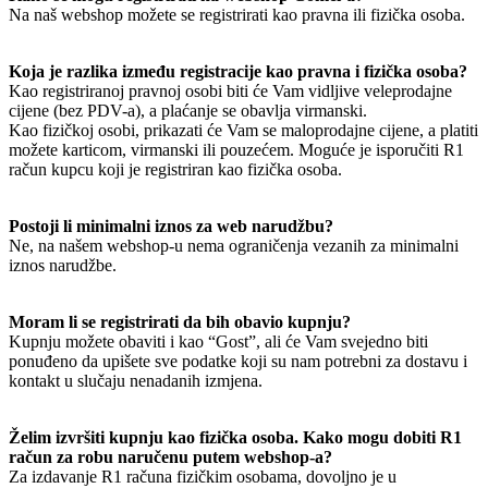
Na naš webshop možete se registrirati kao pravna ili fizička osoba.
Koja je razlika između registracije kao pravna i fizička osoba?
Kao registriranoj pravnoj osobi biti će Vam vidljive veleprodajne
cijene (bez PDV-a), a plaćanje se obavlja virmanski.
Kao fizičkoj osobi, prikazati će Vam se maloprodajne cijene, a platiti
možete karticom, virmanski ili pouzećem. Moguće je isporučiti R1
račun kupcu koji je registriran kao fizička osoba.
Postoji li minimalni iznos za web narudžbu?
Ne, na našem webshop-u nema ograničenja vezanih za minimalni
iznos narudžbe.
Moram li se registrirati da bih obavio kupnju?
Kupnju možete obaviti i kao “Gost”, ali će Vam svejedno biti
ponuđeno da upišete sve podatke koji su nam potrebni za dostavu i
kontakt u slučaju nenadanih izmjena.
Želim izvršiti kupnju kao fizička osoba. Kako mogu dobiti R1
račun za robu naručenu putem webshop-a?
Za izdavanje R1 računa fizičkim osobama, dovoljno je u