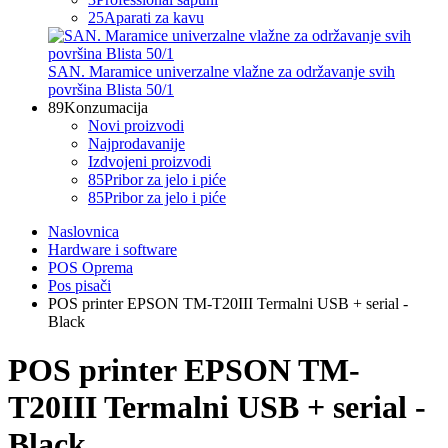
25
Aparati za kavu
SAN. Maramice univerzalne vlažne za održavanje svih
površina Blista 50/1
89
Konzumacija
Novi proizvodi
Najprodavanije
Izdvojeni proizvodi
85
Pribor za jelo i piće
85
Pribor za jelo i piće
Naslovnica
Hardware i software
POS Oprema
Pos pisači
POS printer EPSON TM-T20III Termalni USB + serial -
Black
POS printer EPSON TM-
T20III Termalni USB + serial -
Black