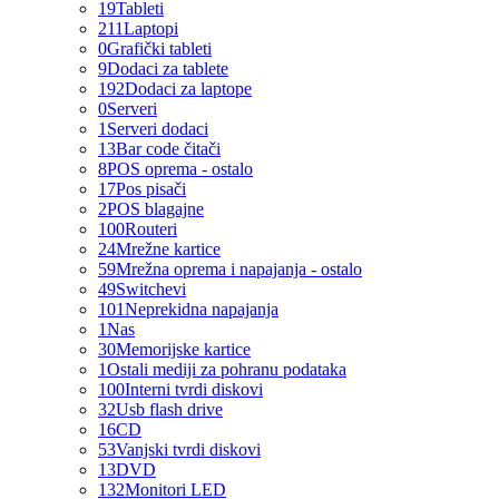
19
Tableti
211
Laptopi
0
Grafički tableti
9
Dodaci za tablete
192
Dodaci za laptope
0
Serveri
1
Serveri dodaci
13
Bar code čitači
8
POS oprema - ostalo
17
Pos pisači
2
POS blagajne
100
Routeri
24
Mrežne kartice
59
Mrežna oprema i napajanja - ostalo
49
Switchevi
101
Neprekidna napajanja
1
Nas
30
Memorijske kartice
1
Ostali mediji za pohranu podataka
100
Interni tvrdi diskovi
32
Usb flash drive
16
CD
53
Vanjski tvrdi diskovi
13
DVD
132
Monitori LED