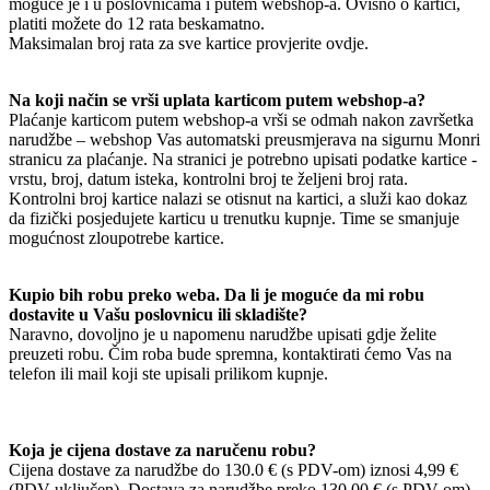
moguće je i u poslovnicama i putem webshop-a. Ovisno o kartici,
platiti možete do 12 rata beskamatno.
Maksimalan broj rata za sve kartice provjerite ovdje.
Na koji način se vrši uplata karticom putem webshop-a?
Plaćanje karticom putem webshop-a vrši se odmah nakon završetka
narudžbe – webshop Vas automatski preusmjerava na sigurnu Monri
stranicu za plaćanje. Na stranici je potrebno upisati podatke kartice -
vrstu, broj, datum isteka, kontrolni broj te željeni broj rata.
Kontrolni broj kartice nalazi se otisnut na kartici, a služi kao dokaz
da fizički posjedujete karticu u trenutku kupnje. Time se smanjuje
mogućnost zloupotrebe kartice.
Kupio bih robu preko weba. Da li je moguće da mi robu
dostavite u Vašu poslovnicu ili skladište?
Naravno, dovoljno je u napomenu narudžbe upisati gdje želite
preuzeti robu. Čim roba bude spremna, kontaktirati ćemo Vas na
telefon ili mail koji ste upisali prilikom kupnje.
Koja je cijena dostave za naručenu robu?
Cijena dostave za narudžbe do 130.0 € (s PDV-om) iznosi 4,99 €
(PDV uključen). Dostava za narudžbe preko 130,00 € (s PDV-om)