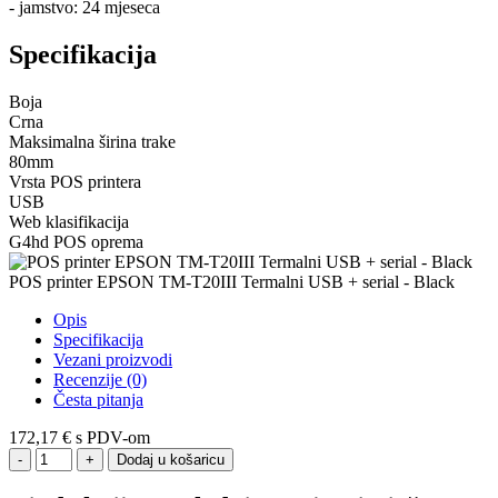
- jamstvo: 24 mjeseca
Specifikacija
Boja
Crna
Maksimalna širina trake
80mm
Vrsta POS printera
USB
Web klasifikacija
G4hd POS oprema
POS printer EPSON TM-T20III Termalni USB + serial - Black
Opis
Specifikacija
Vezani proizvodi
Recenzije (0)
Česta pitanja
172,17 €
s PDV-om
Dodaj u košaricu