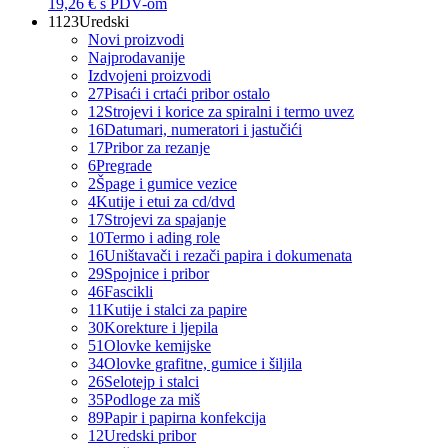
19,26 €
s PDV-om
1123
Uredski
Novi proizvodi
Najprodavanije
Izdvojeni proizvodi
27
Pisaći i crtaći pribor ostalo
12
Strojevi i korice za spiralni i termo uvez
16
Datumari, numeratori i jastučići
17
Pribor za rezanje
6
Pregrade
2
Špage i gumice vezice
4
Kutije i etui za cd/dvd
17
Strojevi za spajanje
10
Termo i ading role
16
Uništavači i rezači papira i dokumenata
29
Spojnice i pribor
46
Fascikli
11
Kutije i stalci za papire
30
Korekture i ljepila
51
Olovke kemijske
34
Olovke grafitne, gumice i šiljila
26
Selotejp i stalci
35
Podloge za miš
89
Papir i papirna konfekcija
12
Uredski pribor