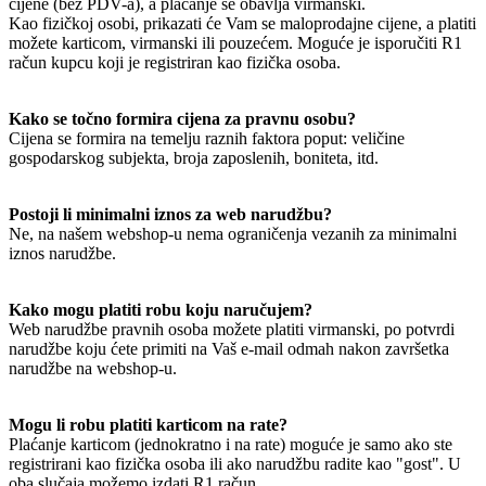
cijene (bez PDV-a), a plaćanje se obavlja virmanski.
Kao fizičkoj osobi, prikazati će Vam se maloprodajne cijene, a platiti
možete karticom, virmanski ili pouzećem. Moguće je isporučiti R1
račun kupcu koji je registriran kao fizička osoba.
Kako se točno formira cijena za pravnu osobu?
Cijena se formira na temelju raznih faktora poput: veličine
gospodarskog subjekta, broja zaposlenih, boniteta, itd.
Postoji li minimalni iznos za web narudžbu?
Ne, na našem webshop-u nema ograničenja vezanih za minimalni
iznos narudžbe.
Kako mogu platiti robu koju naručujem?
Web narudžbe pravnih osoba možete platiti virmanski, po potvrdi
narudžbe koju ćete primiti na Vaš e-mail odmah nakon završetka
narudžbe na webshop-u.
Mogu li robu platiti karticom na rate?
Plaćanje karticom (jednokratno i na rate) moguće je samo ako ste
registrirani kao fizička osoba ili ako narudžbu radite kao "gost". U
oba slučaja možemo izdati R1 račun.