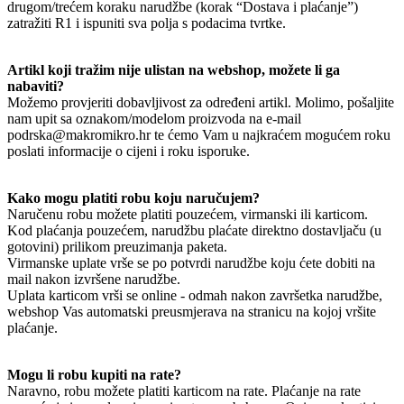
drugom/trećem koraku narudžbe (korak “Dostava i plaćanje”)
zatražiti R1 i ispuniti sva polja s podacima tvrtke.
Artikl koji tražim nije ulistan na webshop, možete li ga
nabaviti?
Možemo provjeriti dobavljivost za određeni artikl. Molimo, pošaljite
nam upit sa oznakom/modelom proizvoda na e-mail
podrska@makromikro.hr te ćemo Vam u najkraćem mogućem roku
poslati informacije o cijeni i roku isporuke.
Kako mogu platiti robu koju naručujem?
Naručenu robu možete platiti pouzećem, virmanski ili karticom.
Kod plaćanja pouzećem, narudžbu plaćate direktno dostavljaču (u
gotovini) prilikom preuzimanja paketa.
Virmanske uplate vrše se po potvrdi narudžbe koju ćete dobiti na
mail nakon izvršene narudžbe.
Uplata karticom vrši se online - odmah nakon završetka narudžbe,
webshop Vas automatski preusmjerava na stranicu na kojoj vršite
plaćanje.
Mogu li robu kupiti na rate?
Naravno, robu možete platiti karticom na rate. Plaćanje na rate