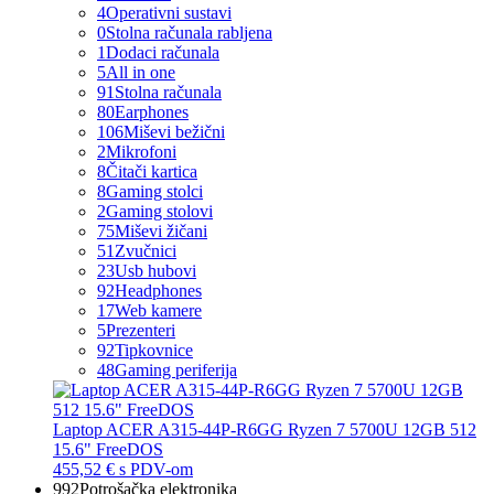
4
Operativni sustavi
0
Stolna računala rabljena
1
Dodaci računala
5
All in one
91
Stolna računala
80
Earphones
106
Miševi bežični
2
Mikrofoni
8
Čitači kartica
8
Gaming stolci
2
Gaming stolovi
75
Miševi žičani
51
Zvučnici
23
Usb hubovi
92
Headphones
17
Web kamere
5
Prezenteri
92
Tipkovnice
48
Gaming periferija
Laptop ACER A315-44P-R6GG Ryzen 7 5700U 12GB 512
15.6" FreeDOS
455,52 €
s PDV-om
992
Potrošačka elektronika