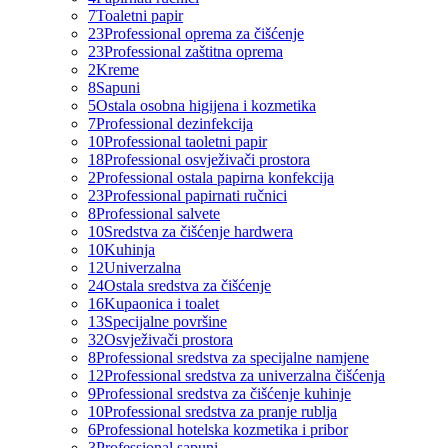
7
Toaletni papir
23
Professional oprema za čišćenje
23
Professional zaštitna oprema
2
Kreme
8
Sapuni
5
Ostala osobna higijena i kozmetika
7
Professional dezinfekcija
10
Professional taoletni papir
18
Professional osvježivači prostora
2
Professional ostala papirna konfekcija
23
Professional papirnati ručnici
8
Professional salvete
10
Sredstva za čišćenje hardwera
10
Kuhinja
12
Univerzalna
24
Ostala sredstva za čišćenje
16
Kupaonica i toalet
13
Specijalne površine
32
Osvježivači prostora
8
Professional sredstva za specijalne namjene
12
Professional sredstva za univerzalna čišćenja
9
Professional sredstva za čišćenje kuhinje
10
Professional sredstva za pranje rublja
6
Professional hotelska kozmetika i pribor
3
Professional sapuni