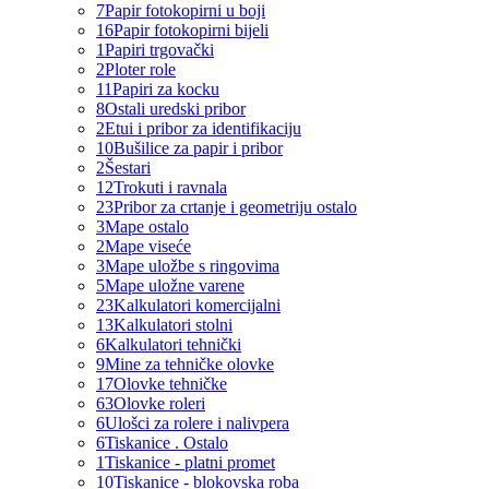
7
Papir fotokopirni u boji
16
Papir fotokopirni bijeli
1
Papiri trgovački
2
Ploter role
11
Papiri za kocku
8
Ostali uredski pribor
2
Etui i pribor za identifikaciju
10
Bušilice za papir i pribor
2
Šestari
12
Trokuti i ravnala
23
Pribor za crtanje i geometriju ostalo
3
Mape ostalo
2
Mape viseće
3
Mape uložbe s ringovima
5
Mape uložne varene
23
Kalkulatori komercijalni
13
Kalkulatori stolni
6
Kalkulatori tehnički
9
Mine za tehničke olovke
17
Olovke tehničke
63
Olovke roleri
6
Ulošci za rolere i nalivpera
6
Tiskanice . Ostalo
1
Tiskanice - platni promet
10
Tiskanice - blokovska roba