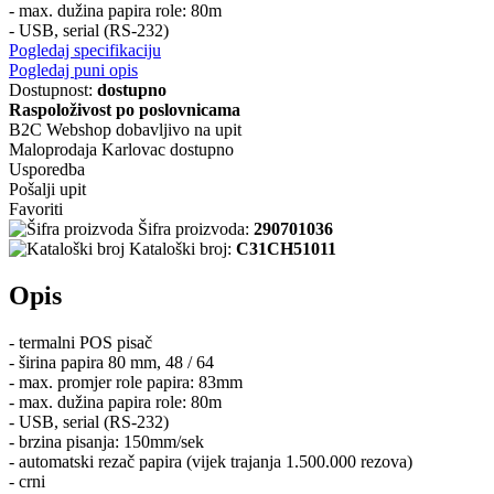
- max. dužina papira role: 80m
- USB, serial (RS-232)
Pogledaj specifikaciju
Pogledaj puni opis
Dostupnost:
dostupno
Raspoloživost po poslovnicama
B2C Webshop
dobavljivo na upit
Maloprodaja Karlovac
dostupno
Usporedba
Pošalji upit
Favoriti
Šifra proizvoda:
290701036
Kataloški broj:
C31CH51011
Opis
- termalni POS pisač
- širina papira 80 mm, 48 / 64
- max. promjer role papira: 83mm
- max. dužina papira role: 80m
- USB, serial (RS-232)
- brzina pisanja: 150mm/sek
- automatski rezač papira (vijek trajanja 1.500.000 rezova)
- crni