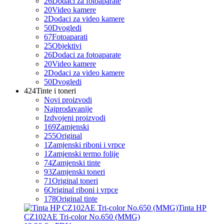
26
Dodaci za fotoaparate
20
Video kamere
2
Dodaci za video kamere
50
Dvogledi
67
Fotoaparati
25
Objektivi
26
Dodaci za fotoaparate
20
Video kamere
2
Dodaci za video kamere
50
Dvogledi
424
Tinte i toneri
Novi proizvodi
Najprodavanije
Izdvojeni proizvodi
169
Zamjenski
255
Original
1
Zamjenski riboni i vrpce
1
Zamjenski termo folije
74
Zamjenski tinte
93
Zamjenski toneri
71
Original toneri
6
Original riboni i vrpce
178
Original tinte
Tinta HP
CZ102AE Tri-color No.650 (MMG)