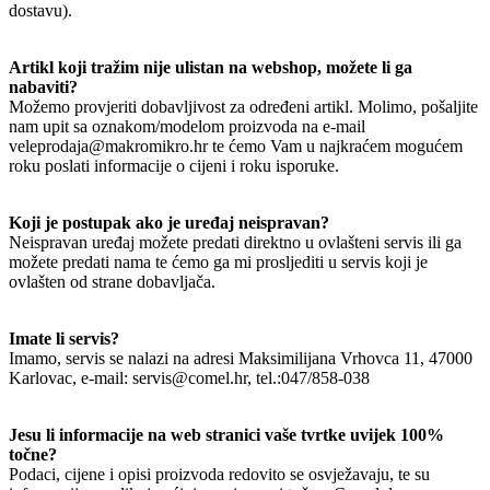
dostavu).
Artikl koji tražim nije ulistan na webshop, možete li ga
nabaviti?
Možemo provjeriti dobavljivost za određeni artikl. Molimo, pošaljite
nam upit sa oznakom/modelom proizvoda na e-mail
veleprodaja@makromikro.hr te ćemo Vam u najkraćem mogućem
roku poslati informacije o cijeni i roku isporuke.
Koji je postupak ako je uređaj neispravan?
Neispravan uređaj možete predati direktno u ovlašteni servis ili ga
možete predati nama te ćemo ga mi prosljediti u servis koji je
ovlašten od strane dobavljača.
Imate li servis?
Imamo, servis se nalazi na adresi Maksimilijana Vrhovca 11, 47000
Karlovac, e-mail: servis@comel.hr, tel.:047/858-038
Jesu li informacije na web stranici vaše tvrtke uvijek 100%
točne?
Podaci, cijene i opisi proizvoda redovito se osvježavaju, te su