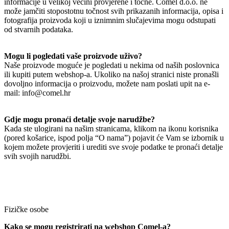
informacije u velikoj većini provjerene i točne. Comel d.o.o. ne
može jamčiti stopostotnu točnost svih prikazanih informacija, opisa i
fotografija proizvoda koji u iznimnim slučajevima mogu odstupati
od stvarnih podataka.
Mogu li pogledati vaše proizvode uživo?
Naše proizvode moguće je pogledati u nekima od naših poslovnica
ili kupiti putem webshop-a. Ukoliko na našoj stranici niste pronašli
dovoljno informacija o proizvodu, možete nam poslati upit na e-
mail: info@comel.hr
Gdje mogu pronaći detalje svoje narudžbe?
Kada ste ulogirani na našim stranicama, klikom na ikonu korisnika
(pored košarice, ispod polja “O nama”) pojavit će Vam se izbornik u
kojem možete provjeriti i urediti sve svoje podatke te pronaći detalje
svih svojih narudžbi.
Fizičke osobe
Kako se mogu registrirati na webshop Comel-a?