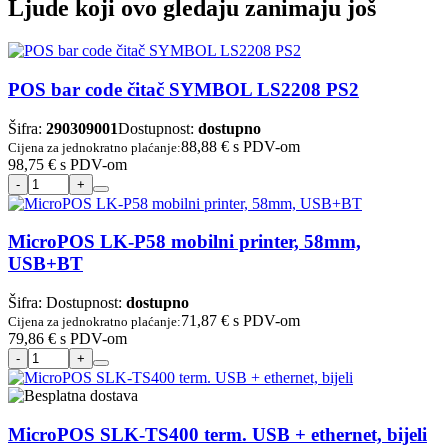
Ljude koji ovo gledaju zanimaju još
POS bar code čitač SYMBOL LS2208 PS2
Šifra:
290309001
Dostupnost:
dostupno
88,88 €
s PDV-om
Cijena za jednokratno plaćanje:
98,75 €
s PDV-om
MicroPOS LK-P58 mobilni printer, 58mm,
USB+BT
Šifra:
Dostupnost:
dostupno
71,87 €
s PDV-om
Cijena za jednokratno plaćanje:
79,86 €
s PDV-om
MicroPOS SLK-TS400 term. USB + ethernet, bijeli