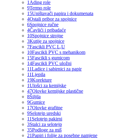
1
Ading role
9
Termo role
15
Uništavači papira i dokumenata
4
Ostali pribor za spojnice
6
Spojnice ručne
4
Čavlići i pribadaće
10
Spojnice strojne
3
Kutije za spojnice
7
Fascikli PVC L,U
10
Fascikli PVC s mehanikom
15
Fascikli s gumicom
14
Fascikli PVC uložni
11
Ladice i sabirnici za papir
11
Ljepila
19
Korekture
1
Ulošci za kemijske
47
Olovke kemijske plastične
8
Šiljila
9
Gumice
17
Olovke grafitne
9
Selotejp uredski
11
Selotejp pakirni
3
Stalci za selotejp
35
Podloge za miš
21
Papiri i folije za posebne namjene