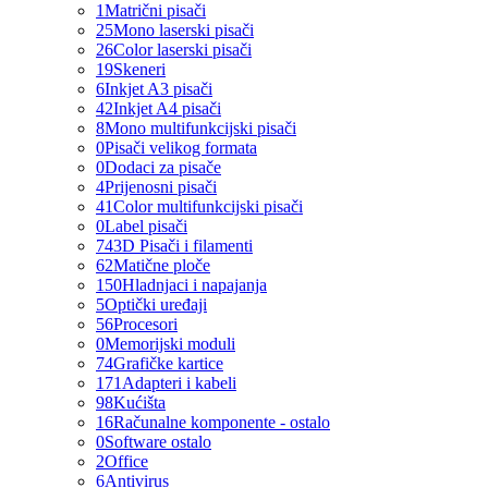
1
Matrični pisači
25
Mono laserski pisači
26
Color laserski pisači
19
Skeneri
6
Inkjet A3 pisači
42
Inkjet A4 pisači
8
Mono multifunkcijski pisači
0
Pisači velikog formata
0
Dodaci za pisače
4
Prijenosni pisači
41
Color multifunkcijski pisači
0
Label pisači
74
3D Pisači i filamenti
62
Matične ploče
150
Hladnjaci i napajanja
5
Optički uređaji
56
Procesori
0
Memorijski moduli
74
Grafičke kartice
171
Adapteri i kabeli
98
Kućišta
16
Računalne komponente - ostalo
0
Software ostalo
2
Office
6
Antivirus