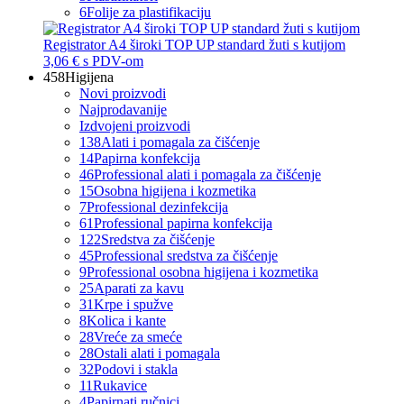
6
Folije za plastifikaciju
Registrator A4 široki TOP UP standard žuti s kutijom
3,06 €
s PDV-om
458
Higijena
Novi proizvodi
Najprodavanije
Izdvojeni proizvodi
138
Alati i pomagala za čišćenje
14
Papirna konfekcija
46
Professional alati i pomagala za čišćenje
15
Osobna higijena i kozmetika
7
Professional dezinfekcija
61
Professional papirna konfekcija
122
Sredstva za čišćenje
45
Professional sredstva za čišćenje
9
Professional osobna higijena i kozmetika
25
Aparati za kavu
31
Krpe i spužve
8
Kolica i kante
28
Vreće za smeće
28
Ostali alati i pomagala
32
Podovi i stakla
11
Rukavice
4
Papirnati ručnici