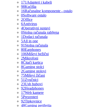
171
Adapteri i kabeli
98
Kućišta
16
Računalne komponente - ostalo
0
Software ostalo
2
Office
6
Antivirus
4
Operativni sustavi
0
Stolna računala rabljena
1
Dodaci računala
5
All in one
91
Stolna računala
80
Earphones
106
Miševi bežični
2
Mikrofoni
8
Čitači kartica
8
Gaming stolci
2
Gaming stolovi
75
Miševi žičani
51
Zvučnici
23
Usb hubovi
92
Headphones
17
Web kamere
5
Prezenteri
92
Tipkovnice
48
Gaming periferija