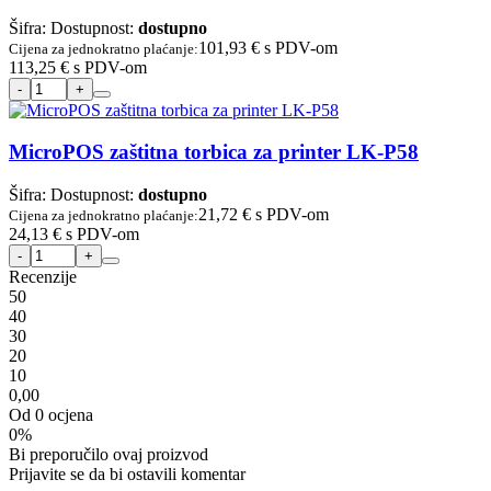
Šifra:
Dostupnost:
dostupno
101,93 €
s PDV-om
Cijena za jednokratno plaćanje:
113,25 €
s PDV-om
MicroPOS zaštitna torbica za printer LK-P58
Šifra:
Dostupnost:
dostupno
21,72 €
s PDV-om
Cijena za jednokratno plaćanje:
24,13 €
s PDV-om
Recenzije
5
0
4
0
3
0
2
0
1
0
0,00
Od 0 ocjena
0%
Bi preporučilo ovaj proizvod
Prijavite se da bi ostavili komentar