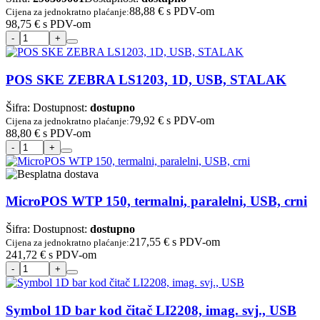
88,88 €
s PDV-om
Cijena za jednokratno plaćanje:
98,75 €
s PDV-om
POS SKE ZEBRA LS1203, 1D, USB, STALAK
Šifra:
Dostupnost:
dostupno
79,92 €
s PDV-om
Cijena za jednokratno plaćanje:
88,80 €
s PDV-om
MicroPOS WTP 150, termalni, paralelni, USB, crni
Šifra:
Dostupnost:
dostupno
217,55 €
s PDV-om
Cijena za jednokratno plaćanje:
241,72 €
s PDV-om
Symbol 1D bar kod čitač LI2208, imag. svj., USB