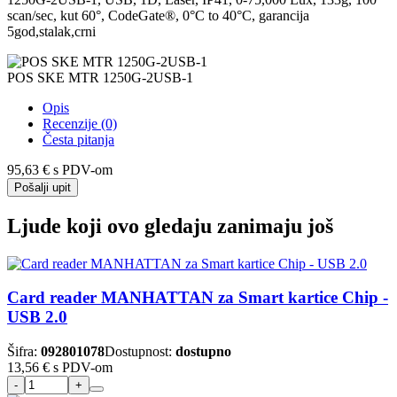
scan/sec, kut 60°, CodeGate®, 0°C to 40°C, garancija
5god,stalak,crni
POS SKE MTR 1250G-2USB-1
Opis
Recenzije (0)
Česta pitanja
95,63 €
s PDV-om
Pošalji upit
Ljude koji ovo gledaju zanimaju još
Card reader MANHATTAN za Smart kartice Chip -
USB 2.0
Šifra:
092801078
Dostupnost:
dostupno
13,56 €
s PDV-om