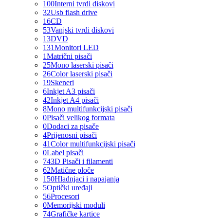
100
Interni tvrdi diskovi
32
Usb flash drive
16
CD
53
Vanjski tvrdi diskovi
13
DVD
131
Monitori LED
1
Matrični pisači
25
Mono laserski pisači
26
Color laserski pisači
19
Skeneri
6
Inkjet A3 pisači
42
Inkjet A4 pisači
8
Mono multifunkcijski pisači
0
Pisači velikog formata
0
Dodaci za pisače
4
Prijenosni pisači
41
Color multifunkcijski pisači
0
Label pisači
74
3D Pisači i filamenti
62
Matične ploče
150
Hladnjaci i napajanja
5
Optički uređaji
56
Procesori
0
Memorijski moduli
74
Grafičke kartice