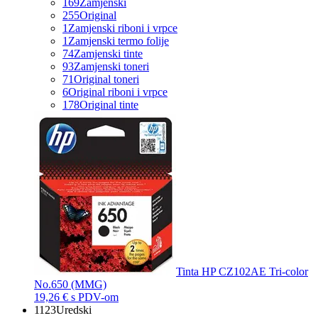
169
Zamjenski
255
Original
1
Zamjenski riboni i vrpce
1
Zamjenski termo folije
74
Zamjenski tinte
93
Zamjenski toneri
71
Original toneri
6
Original riboni i vrpce
178
Original tinte
Tinta HP CZ102AE Tri-color
No.650 (MMG)
19,26 €
s PDV-om
1123
Uredski