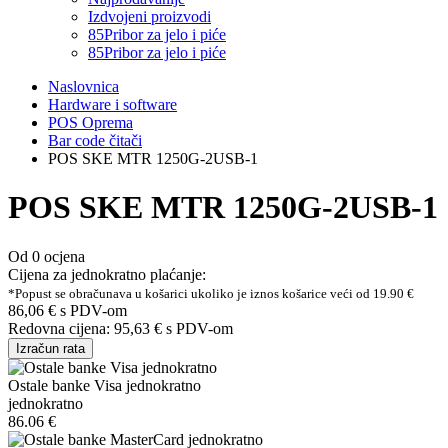
Izdvojeni proizvodi
85
Pribor za jelo i piće
85
Pribor za jelo i piće
Naslovnica
Hardware i software
POS Oprema
Bar code čitači
POS SKE MTR 1250G-2USB-1
POS SKE MTR 1250G-2USB-1
Od 0 ocjena
Cijena za jednokratno plaćanje:
*Popust se obračunava u košarici ukoliko je iznos košarice veći od 19.90 €
86,06 €
s PDV-om
Redovna cijena:
95,63 €
s PDV-om
Izračun rata
Ostale banke Visa jednokratno
jednokratno
86.06 €