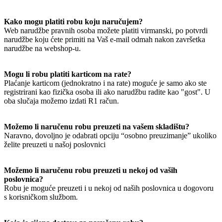
Kako mogu platiti robu koju naručujem?
Web narudžbe pravnih osoba možete platiti virmanski, po potvrdi
narudžbe koju ćete primiti na Vaš e-mail odmah nakon završetka
narudžbe na webshop-u.
Mogu li robu platiti karticom na rate?
Plaćanje karticom (jednokratno i na rate) moguće je samo ako ste
registrirani kao fizička osoba ili ako narudžbu radite kao "gost". U
oba slučaja možemo izdati R1 račun.
Možemo li naručenu robu preuzeti na vašem skladištu?
Naravno, dovoljno je odabrati opciju “osobno preuzimanje” ukoliko
želite preuzeti u našoj poslovnici
Možemo li naručenu robu preuzeti u nekoj od vaših
poslovnica?
Robu je moguće preuzeti i u nekoj od naših poslovnica u dogovoru
s korisničkom službom.