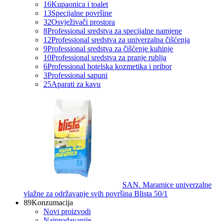
16
Kupaonica i toalet
13
Specijalne površine
32
Osvježivači prostora
8
Professional sredstva za specijalne namjene
12
Professional sredstva za univerzalna čišćenja
9
Professional sredstva za čišćenje kuhinje
10
Professional sredstva za pranje rublja
6
Professional hotelska kozmetika i pribor
3
Professional sapuni
25
Aparati za kavu
SAN. Maramice univerzalne
vlažne za održavanje svih površina Blista 50/1
89
Konzumacija
Novi proizvodi
Najprodavanije