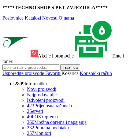
*****TECHNO SHOP S PET ZVJEZDICA*****
Poslovnice
Katalozi
Novosti
O nama
Akcije i promocije
Tinte i
toneri
Tražilica
Usporedite proizvode
Favoriti
Košarica
Korisnički račun
2899
Informatika
Novi proizvodi
Najprodavanije
Izdvojeni proizvodi
423
Prijenosna računala
2
Serveri
40
POS Oprema
360
Mrežna oprema i napajanja
232
Pohrana podataka
257
Monitori