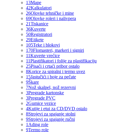
13
Mape
42
Kalkulatori
26
Olovke tehničke i mine
69
Olovke roleri i nalivpera
21
Tiskanice
36
Kuverte
50
Registratori
29
Etikete
105
Teke i blokovi
170
Flomasteri, markeri i signiri
11
Kuverte vrećice
11
Plastifikatori i folije za plastifikaciju
25
Pisaći i crtaći pribor ostalo
8
Korice za spiralni i termo uvez
15
Jastučići i boje za pečate
9
Škare
7
Nož skalpel, nož rezervni
3
Pregrade kartonske
3
Pregrade PVC
2
Gumice vezice
4
Kutije i etui za CD/DVD ostalo
8
Strojevi za spajanje stolni
9
Strojevi za spajanje ručni
1
Ading role
9
Termo role