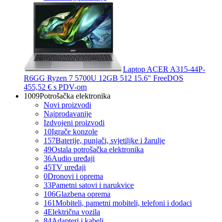
Laptop ACER A315-44P-
R6GG Ryzen 7 5700U 12GB 512 15.6" FreeDOS
455,52 €
s PDV-om
1009
Potrošačka elektronika
Novi proizvodi
Najprodavanije
Izdvojeni proizvodi
10
Igrače konzole
157
Baterije, punjači, svjetiljke i žarulje
49
Ostala potrošačka elektronika
36
Audio uređaji
45
TV uređaji
0
Dronovi i oprema
33
Pametni satovi i narukvice
106
Glazbena oprema
161
Mobiteli, pametni mobiteli, telefoni i dodaci
4
Električna vozila
84
Adapteri i kabeli