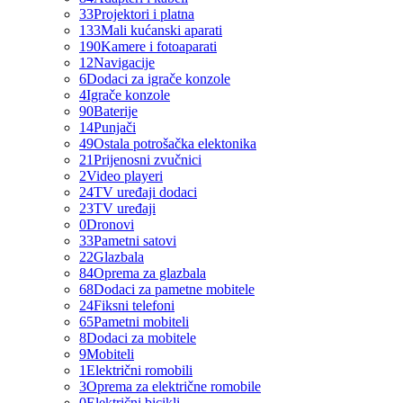
33
Projektori i platna
133
Mali kućanski aparati
190
Kamere i fotoaparati
12
Navigacije
6
Dodaci za igrače konzole
4
Igrače konzole
90
Baterije
14
Punjači
49
Ostala potrošačka elektonika
21
Prijenosni zvučnici
2
Video playeri
24
TV uređaji dodaci
23
TV uređaji
0
Dronovi
33
Pametni satovi
22
Glazbala
84
Oprema za glazbala
68
Dodaci za pametne mobitele
24
Fiksni telefoni
65
Pametni mobiteli
8
Dodaci za mobitele
9
Mobiteli
1
Električni romobili
3
Oprema za električne romobile
0
Električni bicikli