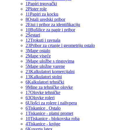
1
Papiri trgovački
2
Ploter role
11
Papiri za kocku
8
Ostali uredski pribor
2
Etui i pribor za identifikaciju
10
Bušilice za papir i pribor
2
Šestari
12
Trokuti i ravnala
23
Pribor za crtanje i geometriju ostalo
3
Mape ostalo
2
Mape viseće
3
Mape uložbe s ringovima
5
Mape uložne varene
23
Kalkulatori komercijalni
13
Kalkulatori stolni
6
Kalkulatori tehnički
9
Mine za tehničke olovke
17
Olovke tehničke
63
Olovke roleri
6
Ulošci za rolere i nalivpera
6
Tiskanice . Ostalo
1
Tiskanice - platni promet
10
Tiskanice - blokovska roba
4
Tiskanice - knjige
6
Kuverta latex