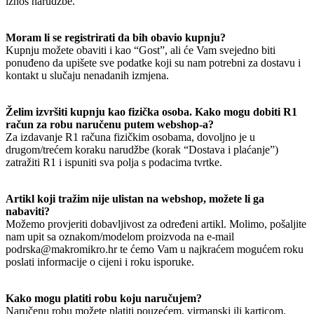
iznos narudžbe.
Moram li se registrirati da bih obavio kupnju?
Kupnju možete obaviti i kao “Gost”, ali će Vam svejedno biti
ponuđeno da upišete sve podatke koji su nam potrebni za dostavu i
kontakt u slučaju nenadanih izmjena.
Želim izvršiti kupnju kao fizička osoba. Kako mogu dobiti R1
račun za robu naručenu putem webshop-a?
Za izdavanje R1 računa fizičkim osobama, dovoljno je u
drugom/trećem koraku narudžbe (korak “Dostava i plaćanje”)
zatražiti R1 i ispuniti sva polja s podacima tvrtke.
Artikl koji tražim nije ulistan na webshop, možete li ga
nabaviti?
Možemo provjeriti dobavljivost za određeni artikl. Molimo, pošaljite
nam upit sa oznakom/modelom proizvoda na e-mail
podrska@makromikro.hr te ćemo Vam u najkraćem mogućem roku
poslati informacije o cijeni i roku isporuke.
Kako mogu platiti robu koju naručujem?
Naručenu robu možete platiti pouzećem, virmanski ili karticom.