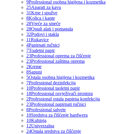
9
Professional osobna higijena i kozmetika
25
Aparati za kavu
31
Krpe i spužve
8
Kolica i kante
28
Vreće za smeće
28
Ostali alati i pomagala
32
Podovi i stakla
11
Rukavice
4
Papirnati ručnici
7
Toaletni papir
23
Professional oprema za čišćenje
23
Professional zaštitna oprema
2
Kreme
8
Sapuni
5
Ostala osobna higijena i kozmetika
7
Professional dezinfekcija
10
Professional taoletni papir
18
Professional osvježivači prostora
2
Professional ostala papirna konfekcija
23
Professional papirnati ručnici
8
Professional salvete
10
Sredstva za čišćenje hardwera
10
Kuhinja
12
Univerzalna
24
Ostala sredstva za čišćenje