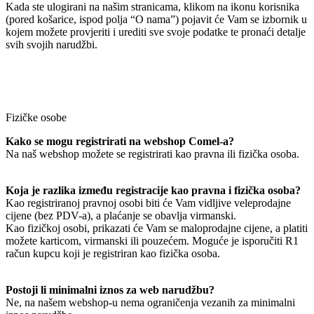
Kada ste ulogirani na našim stranicama, klikom na ikonu korisnika
(pored košarice, ispod polja “O nama”) pojavit će Vam se izbornik u
kojem možete provjeriti i urediti sve svoje podatke te pronaći detalje
svih svojih narudžbi.
Fizičke osobe
Kako se mogu registrirati na webshop Comel-a?
Na naš webshop možete se registrirati kao pravna ili fizička osoba.
Koja je razlika između registracije kao pravna i fizička osoba?
Kao registriranoj pravnoj osobi biti će Vam vidljive veleprodajne
cijene (bez PDV-a), a plaćanje se obavlja virmanski.
Kao fizičkoj osobi, prikazati će Vam se maloprodajne cijene, a platiti
možete karticom, virmanski ili pouzećem. Moguće je isporučiti R1
račun kupcu koji je registriran kao fizička osoba.
Postoji li minimalni iznos za web narudžbu?
Ne, na našem webshop-u nema ograničenja vezanih za minimalni