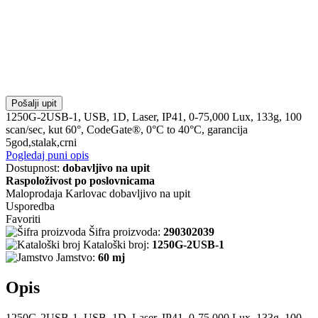
Pošalji upit
1250G-2USB-1, USB, 1D, Laser, IP41, 0-75,000 Lux, 133g, 100
scan/sec, kut 60°, CodeGate®, 0°C to 40°C, garancija
5god,stalak,crni
Pogledaj puni opis
Dostupnost:
dobavljivo na upit
Raspoloživost po poslovnicama
Maloprodaja Karlovac
dobavljivo na upit
Usporedba
Favoriti
Šifra proizvoda:
290302039
Kataloški broj:
1250G-2USB-1
Jamstvo:
60 mj
Opis
1250G-2USB-1, USB, 1D, Laser, IP41, 0-75,000 Lux, 133g, 100