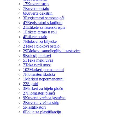
17
Kuverta strip
7
Kuverte ostalo
6
Kuverta dekstrin
3
Registratori samostojeći
47
Registratori s kutijom
21
Etikete za laserski ispis
1
Etikete termo u roli
4
Etikete ostalo
7
Blokovi za bilješke
2
Teke i blokovi ostalo
29
Blokovi samoljepljivi i zastavice
9
Kolegij blokovi
51
Teka meki uvez
7
Teka tvrdi uvez
102
Markeri permanentni
7
Flomasteri školski
1
Markeri nepermanentni
22
Signiri
3
Markeri za bijelu ploču
27
Flomasteri pisaći
9
Kuverta vrećica jastučna
2
Kuverta vrećica strip
5
Plastifikatori
6
Folije za plastifikaciju