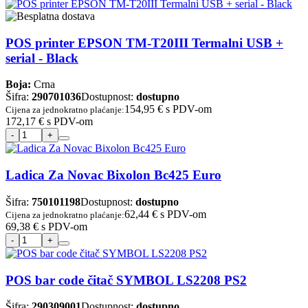
POS printer EPSON TM-T20III Termalni USB +
serial - Black
Boja:
Crna
Šifra:
290701036
Dostupnost:
dostupno
154,95 €
s PDV-om
Cijena za jednokratno plaćanje:
172,17 €
s PDV-om
Ladica Za Novac Bixolon Bc425 Euro
Šifra:
750101198
Dostupnost:
dostupno
62,44 €
s PDV-om
Cijena za jednokratno plaćanje:
69,38 €
s PDV-om
POS bar code čitač SYMBOL LS2208 PS2
Šifra:
290309001
Dostupnost:
dostupno