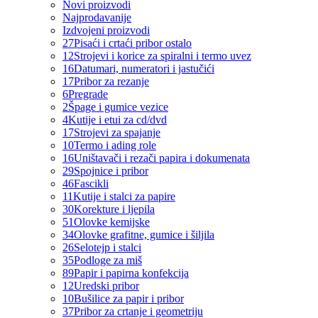
Novi proizvodi
Najprodavanije
Izdvojeni proizvodi
27
Pisaći i crtaći pribor ostalo
12
Strojevi i korice za spiralni i termo uvez
16
Datumari, numeratori i jastučići
17
Pribor za rezanje
6
Pregrade
2
Špage i gumice vezice
4
Kutije i etui za cd/dvd
17
Strojevi za spajanje
10
Termo i ading role
16
Uništavači i rezači papira i dokumenata
29
Spojnice i pribor
46
Fascikli
11
Kutije i stalci za papire
30
Korekture i ljepila
51
Olovke kemijske
34
Olovke grafitne, gumice i šiljila
26
Selotejp i stalci
35
Podloge za miš
89
Papir i papirna konfekcija
12
Uredski pribor
10
Bušilice za papir i pribor
37
Pribor za crtanje i geometriju