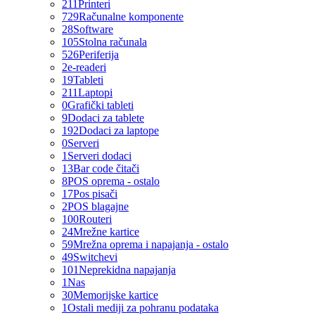
211
Printeri
729
Računalne komponente
28
Software
105
Stolna računala
526
Periferija
2
e-readeri
19
Tableti
211
Laptopi
0
Grafički tableti
9
Dodaci za tablete
192
Dodaci za laptope
0
Serveri
1
Serveri dodaci
13
Bar code čitači
8
POS oprema - ostalo
17
Pos pisači
2
POS blagajne
100
Routeri
24
Mrežne kartice
59
Mrežna oprema i napajanja - ostalo
49
Switchevi
101
Neprekidna napajanja
1
Nas
30
Memorijske kartice
1
Ostali mediji za pohranu podataka