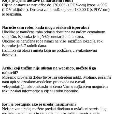
Koja je cijena dostave za naručenu robu?
Cijena dostave za narudžbe do 130,00€ (s PDV-om) iznosi 4,99€
(PDV uključen). Dostava za narudžbe preko 130,00 € (s PDV-om)
je besplatna.
Naručio sam robu, kada mogu očekivati isporuku?
Ukoliko je naručena roba odmah dostupna na našem centralnom
skladištu, isporuka je najčešće unutar 2 radna dana.
Ukoliko se naručena roba nalazi na više različitih lokacija, rok
isporuke je 3-7 radnih dana.
(Iznimka su otoci i mjesta koja ne podržavaju svakodnevnu
dostavu).
Artikl koji tražim nije ulistan na webshop, možete li ga
nabaviti?
Možemo provjeriti dobavljivost za određeni artikl. Molimo, pošaljite
nam upit sa oznakom/modelom proizvoda na e-mail
veleprodaja@makromikro.hr te ćemo Vam u najkraćem mogućem
roku poslati informacije o cijeni i roku isporuke.
Koji je postupak ako je uređaj neispravan?
Neispravan uređaj možete predati direktno u ovlašteni servis ili ga
možete predati nama te ćemo ga mi prosljediti u servis koji je