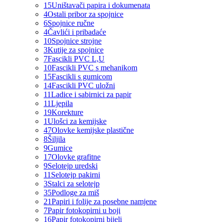
15
Uništavači papira i dokumenata
4
Ostali pribor za spojnice
6
Spojnice ručne
4
Čavlići i pribadaće
10
Spojnice strojne
3
Kutije za spojnice
7
Fascikli PVC L,U
10
Fascikli PVC s mehanikom
15
Fascikli s gumicom
14
Fascikli PVC uložni
11
Ladice i sabirnici za papir
11
Ljepila
19
Korekture
1
Ulošci za kemijske
47
Olovke kemijske plastične
8
Šiljila
9
Gumice
17
Olovke grafitne
9
Selotejp uredski
11
Selotejp pakirni
3
Stalci za selotejp
35
Podloge za miš
21
Papiri i folije za posebne namjene
7
Papir fotokopirni u boji
16
Papir fotokopirni bijeli