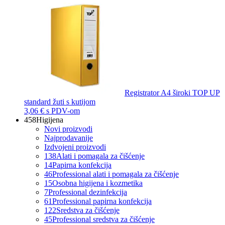
Registrator A4 široki TOP UP
standard žuti s kutijom
3,06 €
s PDV-om
458
Higijena
Novi proizvodi
Najprodavanije
Izdvojeni proizvodi
138
Alati i pomagala za čišćenje
14
Papirna konfekcija
46
Professional alati i pomagala za čišćenje
15
Osobna higijena i kozmetika
7
Professional dezinfekcija
61
Professional papirna konfekcija
122
Sredstva za čišćenje
45
Professional sredstva za čišćenje