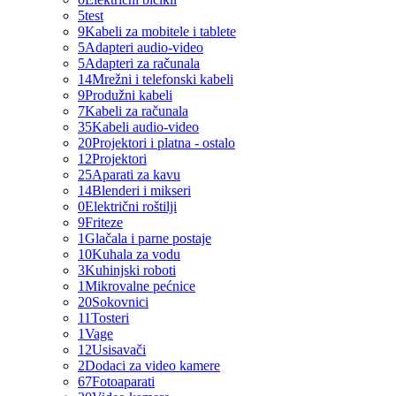
5
test
9
Kabeli za mobitele i tablete
5
Adapteri audio-video
5
Adapteri za računala
14
Mrežni i telefonski kabeli
9
Produžni kabeli
7
Kabeli za računala
35
Kabeli audio-video
20
Projektori i platna - ostalo
12
Projektori
25
Aparati za kavu
14
Blenderi i mikseri
0
Električni roštilji
9
Friteze
1
Glačala i parne postaje
10
Kuhala za vodu
3
Kuhinjski roboti
1
Mikrovalne pećnice
20
Sokovnici
11
Tosteri
1
Vage
12
Usisavači
2
Dodaci za video kamere
67
Fotoaparati