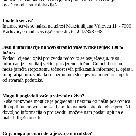
ovlašten od strane dobavljača.
Imate li servis?
Imamo, servis se nalazi na adresi Maksimilijana Vrhovca 11, 47000
Karlovac, e-mail: servis@comel.hr, tel.:047/858-038
Jesu li informacije na web stranici vaše tvrtke uvijek 100%
točne?
Podaci, cijene i opisi proizvoda redovito se osvježavaju, te su
informacije u velikoj većini provjerene i točne. Comel d.o.o. ne
može jamčiti stopostotnu točnost svih prikazanih informacija, opisa i
fotografija proizvoda koji u iznimnim slučajevima mogu odstupati
od stvarnih podataka.
Mogu li pogledati vaše proizvode uživo?
Naše proizvode moguće je pogledati u nekima od naših poslovnica
ili kupiti putem webshop-a. Ukoliko na našoj stranici niste pronašli
dovoljno informacija o proizvodu, možete nam poslati upit na e-
mail: info@comel.hr
Gdje mogu pronaći detalje svoje narudžbe?