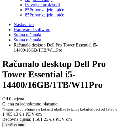
Izdvojeni proizvodi
85
Pribor za jelo i piće
85
Pribor za jelo i piće
Naslovnica
Hardware i software
Stolna računala
Stolna računala
Računalo desktop Dell Pro Tower Essential i5-
14400/16GB/1TB/W11Pro
Računalo desktop Dell Pro
Tower Essential i5-
14400/16GB/1TB/W11Pro
Od 0 ocjena
Cijena za jednokratno plaćanje:
*Popust se obračunava u košarici ukoliko je iznos košarice veći od 19.90 €
1.405,13 €
s PDV-om
Redovna cijena:
1.561,25 €
s PDV-om
Izračun rata