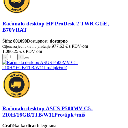
Računalo desktop HP ProDesk 2 TWR G1iE,
B70VRAT
Šifra:
801098
Dostupnost:
dostupno
977,63 €
s PDV-om
Cijena za jednokratno plaćanje:
1.086,25 €
s PDV-om
Računalo desktop ASUS P500MV C5-
210H/16GB/1TB/W11Pro/tipk+miš
Grafička kartica:
Integrirana