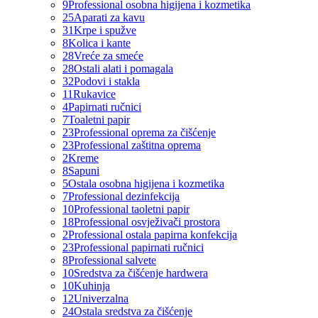
9
Professional osobna higijena i kozmetika
25
Aparati za kavu
31
Krpe i spužve
8
Kolica i kante
28
Vreće za smeće
28
Ostali alati i pomagala
32
Podovi i stakla
11
Rukavice
4
Papirnati ručnici
7
Toaletni papir
23
Professional oprema za čišćenje
23
Professional zaštitna oprema
2
Kreme
8
Sapuni
5
Ostala osobna higijena i kozmetika
7
Professional dezinfekcija
10
Professional taoletni papir
18
Professional osvježivači prostora
2
Professional ostala papirna konfekcija
23
Professional papirnati ručnici
8
Professional salvete
10
Sredstva za čišćenje hardwera
10
Kuhinja
12
Univerzalna
24
Ostala sredstva za čišćenje