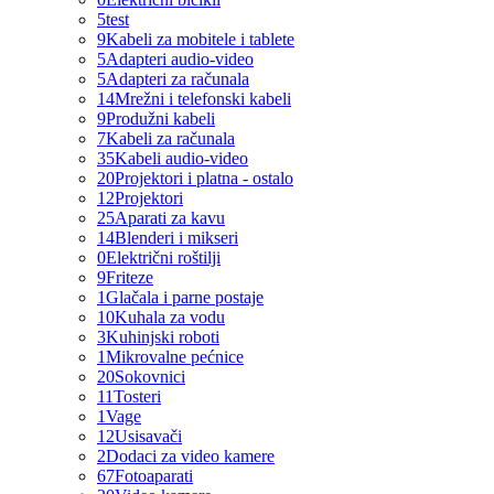
5
test
9
Kabeli za mobitele i tablete
5
Adapteri audio-video
5
Adapteri za računala
14
Mrežni i telefonski kabeli
9
Produžni kabeli
7
Kabeli za računala
35
Kabeli audio-video
20
Projektori i platna - ostalo
12
Projektori
25
Aparati za kavu
14
Blenderi i mikseri
0
Električni roštilji
9
Friteze
1
Glačala i parne postaje
10
Kuhala za vodu
3
Kuhinjski roboti
1
Mikrovalne pećnice
20
Sokovnici
11
Tosteri
1
Vage
12
Usisavači
2
Dodaci za video kamere
67
Fotoaparati