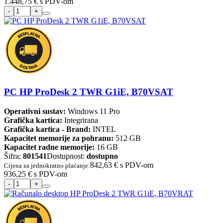
1.448,75 €
s PDV-om
PC HP ProDesk 2 TWR G1iE, B70VSAT
Operativni sustav:
Windows 11 Pro
Grafička kartica:
Integrirana
Grafička kartica - Brand:
INTEL
Kapacitet memorije za pohranu:
512 GB
Kapacitet radne memorije:
16 GB
Šifra:
801541
Dostupnost:
dostupno
842,63 €
s PDV-om
Cijena za jednokratno plaćanje:
936,25 €
s PDV-om