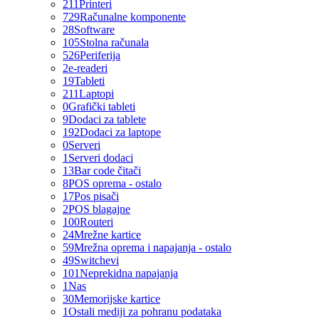
211
Printeri
729
Računalne komponente
28
Software
105
Stolna računala
526
Periferija
2
e-readeri
19
Tableti
211
Laptopi
0
Grafički tableti
9
Dodaci za tablete
192
Dodaci za laptope
0
Serveri
1
Serveri dodaci
13
Bar code čitači
8
POS oprema - ostalo
17
Pos pisači
2
POS blagajne
100
Routeri
24
Mrežne kartice
59
Mrežna oprema i napajanja - ostalo
49
Switchevi
101
Neprekidna napajanja
1
Nas
30
Memorijske kartice
1
Ostali mediji za pohranu podataka