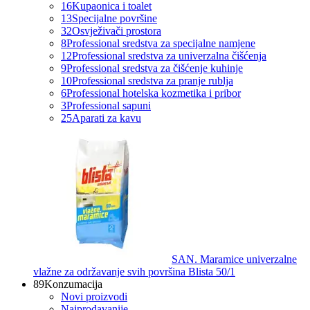
16
Kupaonica i toalet
13
Specijalne površine
32
Osvježivači prostora
8
Professional sredstva za specijalne namjene
12
Professional sredstva za univerzalna čišćenja
9
Professional sredstva za čišćenje kuhinje
10
Professional sredstva za pranje rublja
6
Professional hotelska kozmetika i pribor
3
Professional sapuni
25
Aparati za kavu
SAN. Maramice univerzalne
vlažne za održavanje svih površina Blista 50/1
89
Konzumacija
Novi proizvodi
Najprodavanije