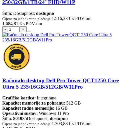
250/32GB/1TB/24"FHD/W11P
Šifra:
Dostupnost:
dostupno
1.516,33 €
s PDV-om
Cijena za jednokratno plaćanje:
1.684,81 €
s PDV-om
Računalo desktop Dell Pro Tower QCT1250 Core
Ultra 5 235/16GB/512GB/W11Pro
Grafička kartica:
Integrirana
Kapacitet memorije za pohranu:
512 GB
Kapacitet radne memorije:
16 GB
Operativni sustav:
Windows 11 Pro
Šifra:
801085
Dostupnost:
dostupno
1.303,88 €
s PDV-om
Cijena za jednokratno plaćanje: