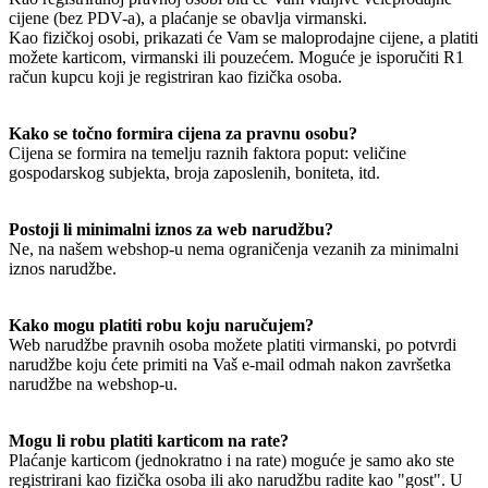
cijene (bez PDV-a), a plaćanje se obavlja virmanski.
Kao fizičkoj osobi, prikazati će Vam se maloprodajne cijene, a platiti
možete karticom, virmanski ili pouzećem. Moguće je isporučiti R1
račun kupcu koji je registriran kao fizička osoba.
Kako se točno formira cijena za pravnu osobu?
Cijena se formira na temelju raznih faktora poput: veličine
gospodarskog subjekta, broja zaposlenih, boniteta, itd.
Postoji li minimalni iznos za web narudžbu?
Ne, na našem webshop-u nema ograničenja vezanih za minimalni
iznos narudžbe.
Kako mogu platiti robu koju naručujem?
Web narudžbe pravnih osoba možete platiti virmanski, po potvrdi
narudžbe koju ćete primiti na Vaš e-mail odmah nakon završetka
narudžbe na webshop-u.
Mogu li robu platiti karticom na rate?
Plaćanje karticom (jednokratno i na rate) moguće je samo ako ste
registrirani kao fizička osoba ili ako narudžbu radite kao "gost". U