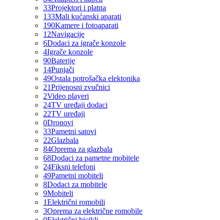
33
Projektori i platna
133
Mali kućanski aparati
190
Kamere i fotoaparati
12
Navigacije
6
Dodaci za igrače konzole
4
Igrače konzole
90
Baterije
14
Punjači
49
Ostala potrošačka elektonika
21
Prijenosni zvučnici
2
Video playeri
24
TV uređaji dodaci
22
TV uređaji
0
Dronovi
33
Pametni satovi
22
Glazbala
84
Oprema za glazbala
68
Dodaci za pametne mobitele
24
Fiksni telefoni
49
Pametni mobiteli
8
Dodaci za mobitele
9
Mobiteli
1
Električni romobili
3
Oprema za električne romobile
0
Električni bicikli