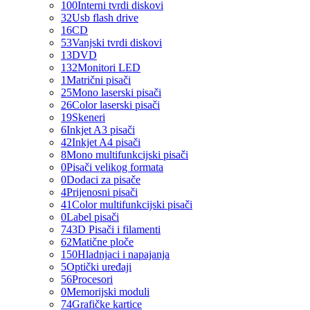
100
Interni tvrdi diskovi
32
Usb flash drive
16
CD
53
Vanjski tvrdi diskovi
13
DVD
132
Monitori LED
1
Matrični pisači
25
Mono laserski pisači
26
Color laserski pisači
19
Skeneri
6
Inkjet A3 pisači
42
Inkjet A4 pisači
8
Mono multifunkcijski pisači
0
Pisači velikog formata
0
Dodaci za pisače
4
Prijenosni pisači
41
Color multifunkcijski pisači
0
Label pisači
74
3D Pisači i filamenti
62
Matične ploče
150
Hladnjaci i napajanja
5
Optički uređaji
56
Procesori
0
Memorijski moduli
74
Grafičke kartice