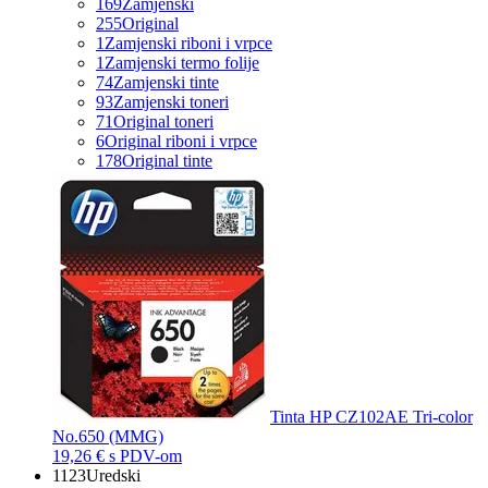
169
Zamjenski
255
Original
1
Zamjenski riboni i vrpce
1
Zamjenski termo folije
74
Zamjenski tinte
93
Zamjenski toneri
71
Original toneri
6
Original riboni i vrpce
178
Original tinte
Tinta HP CZ102AE Tri-color
No.650 (MMG)
19,26 €
s PDV-om
1123
Uredski