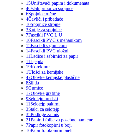
15
Uništavači papira i dokumenata
4
Ostali pribor za spojnice
6
Spojnice ručne
4
Čavlići i pribadaće
10
Spojnice strojne
3
Kutije za spojnice
7
Fascikli PVC L,U
10
Fascikli PVC s mehanikom
15
Fascikli s gumicom
14
Fascikli PVC uložni
11
Ladice i sabirnici za papir
11
Ljepila
19
Korekture
1
Ulošci za kemijske
47
Olovke kemijske plastične
8
Šiljila
9
Gumice
17
Olovke grafitne
9
Selotejp uredski
11
Selotejp pakirni
3
Stalci za selotejp
35
Podloge za miš
21
Papiri i folije za posebne namjene
7
Papir fotokopirni u boji
16
Papir fotokopirni bijeli