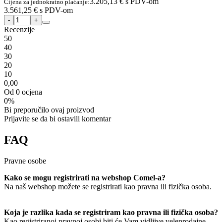
3.205,13 €
s PDV-om
Cijena za jednokratno plaćanje:
3.561,25 €
s PDV-om
Recenzije
5
0
4
0
3
0
2
0
1
0
0,00
Od 0 ocjena
0%
Bi preporučilo ovaj proizvod
Prijavite se da bi ostavili komentar
FAQ
Pravne osobe
Kako se mogu registrirati na webshop Comel-a?
Na naš webshop možete se registrirati kao pravna ili fizička osoba.
Koja je razlika kada se registriram kao pravna ili fizička osoba?
Kao registriranoj pravnoj osobi biti će Vam vidljive veleprodajne