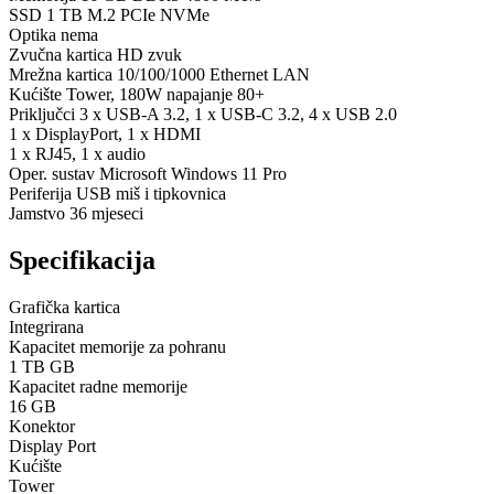
SSD 1 TB M.2 PCIe NVMe
Optika nema
Zvučna kartica HD zvuk
Mrežna kartica 10/100/1000 Ethernet LAN
Kućište Tower, 180W napajanje 80+
Priključci 3 x USB-A 3.2, 1 x USB-C 3.2, 4 x USB 2.0
1 x DisplayPort, 1 x HDMI
1 x RJ45, 1 x audio
Oper. sustav Microsoft Windows 11 Pro
Periferija USB miš i tipkovnica
Jamstvo 36 mjeseci
Specifikacija
Grafička kartica
Integrirana
Kapacitet memorije za pohranu
1 TB GB
Kapacitet radne memorije
16 GB
Konektor
Display Port
Kućište
Tower