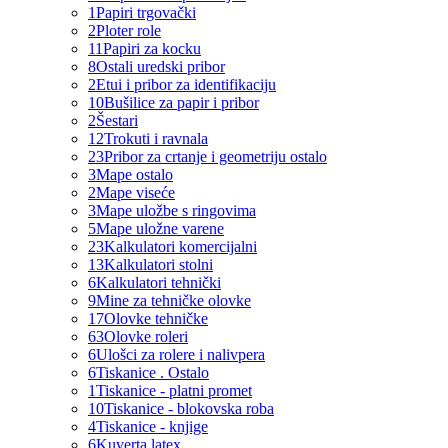
1
Papiri trgovački
2
Ploter role
11
Papiri za kocku
8
Ostali uredski pribor
2
Etui i pribor za identifikaciju
10
Bušilice za papir i pribor
2
Šestari
12
Trokuti i ravnala
23
Pribor za crtanje i geometriju ostalo
3
Mape ostalo
2
Mape viseće
3
Mape uložbe s ringovima
5
Mape uložne varene
23
Kalkulatori komercijalni
13
Kalkulatori stolni
6
Kalkulatori tehnički
9
Mine za tehničke olovke
17
Olovke tehničke
63
Olovke roleri
6
Ulošci za rolere i nalivpera
6
Tiskanice . Ostalo
1
Tiskanice - platni promet
10
Tiskanice - blokovska roba
4
Tiskanice - knjige
6
Kuverta latex