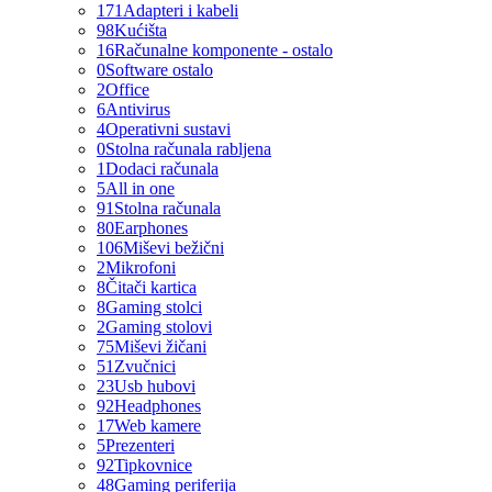
171
Adapteri i kabeli
98
Kućišta
16
Računalne komponente - ostalo
0
Software ostalo
2
Office
6
Antivirus
4
Operativni sustavi
0
Stolna računala rabljena
1
Dodaci računala
5
All in one
91
Stolna računala
80
Earphones
106
Miševi bežični
2
Mikrofoni
8
Čitači kartica
8
Gaming stolci
2
Gaming stolovi
75
Miševi žičani
51
Zvučnici
23
Usb hubovi
92
Headphones
17
Web kamere
5
Prezenteri
92
Tipkovnice
48
Gaming periferija