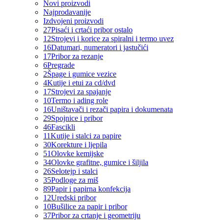
Novi proizvodi
Najprodavanije
Izdvojeni proizvodi
27
Pisaći i crtaći pribor ostalo
12
Strojevi i korice za spiralni i termo uvez
16
Datumari, numeratori i jastučići
17
Pribor za rezanje
6
Pregrade
2
Špage i gumice vezice
4
Kutije i etui za cd/dvd
17
Strojevi za spajanje
10
Termo i ading role
16
Uništavači i rezači papira i dokumenata
29
Spojnice i pribor
46
Fascikli
11
Kutije i stalci za papire
30
Korekture i ljepila
51
Olovke kemijske
34
Olovke grafitne, gumice i šiljila
26
Selotejp i stalci
35
Podloge za miš
89
Papir i papirna konfekcija
12
Uredski pribor
10
Bušilice za papir i pribor
37
Pribor za crtanje i geometriju