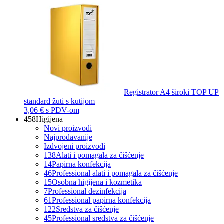
Registrator A4 široki TOP UP
standard žuti s kutijom
3,06 €
s PDV-om
458
Higijena
Novi proizvodi
Najprodavanije
Izdvojeni proizvodi
138
Alati i pomagala za čišćenje
14
Papirna konfekcija
46
Professional alati i pomagala za čišćenje
15
Osobna higijena i kozmetika
7
Professional dezinfekcija
61
Professional papirna konfekcija
122
Sredstva za čišćenje
45
Professional sredstva za čišćenje