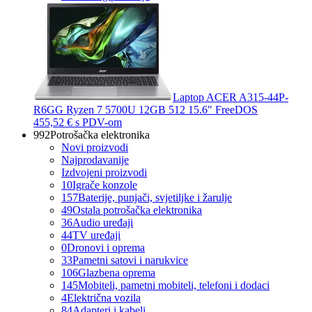
Laptop ACER A315-44P-
R6GG Ryzen 7 5700U 12GB 512 15.6" FreeDOS
455,52 €
s PDV-om
992
Potrošačka elektronika
Novi proizvodi
Najprodavanije
Izdvojeni proizvodi
10
Igrače konzole
157
Baterije, punjači, svjetiljke i žarulje
49
Ostala potrošačka elektronika
36
Audio uređaji
44
TV uređaji
0
Dronovi i oprema
33
Pametni satovi i narukvice
106
Glazbena oprema
145
Mobiteli, pametni mobiteli, telefoni i dodaci
4
Električna vozila
84
Adapteri i kabeli