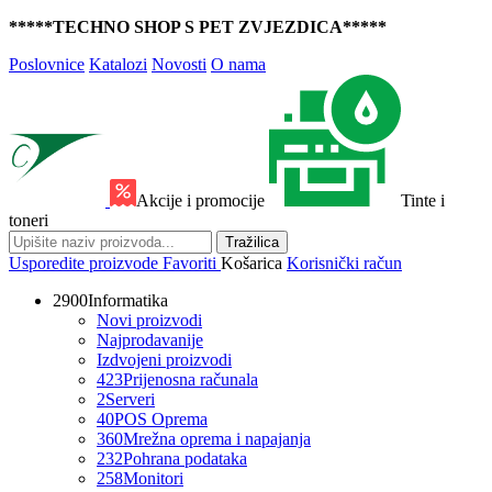
*****TECHNO SHOP S PET ZVJEZDICA*****
Poslovnice
Katalozi
Novosti
O nama
Akcije i promocije
Tinte i
toneri
Tražilica
Usporedite proizvode
Favoriti
Košarica
Korisnički račun
2900
Informatika
Novi proizvodi
Najprodavanije
Izdvojeni proizvodi
423
Prijenosna računala
2
Serveri
40
POS Oprema
360
Mrežna oprema i napajanja
232
Pohrana podataka
258
Monitori