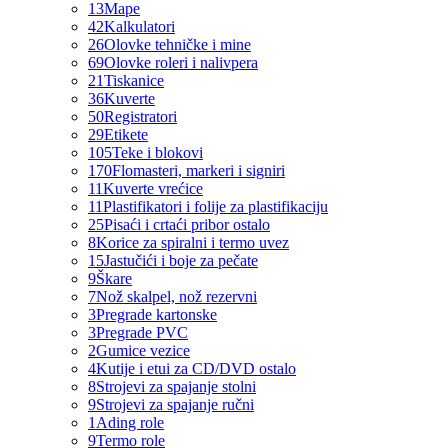
13
Mape
42
Kalkulatori
26
Olovke tehničke i mine
69
Olovke roleri i nalivpera
21
Tiskanice
36
Kuverte
50
Registratori
29
Etikete
105
Teke i blokovi
170
Flomasteri, markeri i signiri
11
Kuverte vrećice
11
Plastifikatori i folije za plastifikaciju
25
Pisaći i crtaći pribor ostalo
8
Korice za spiralni i termo uvez
15
Jastučići i boje za pečate
9
Škare
7
Nož skalpel, nož rezervni
3
Pregrade kartonske
3
Pregrade PVC
2
Gumice vezice
4
Kutije i etui za CD/DVD ostalo
8
Strojevi za spajanje stolni
9
Strojevi za spajanje ručni
1
Ading role
9
Termo role