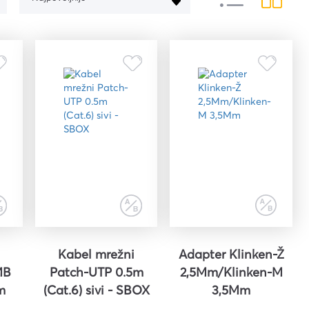
R6GG Ryzen 7 5700U 12GB
vlažne za održavanje svih
standard žuti s kutijom
No.650 (MMG)
površina Blista 50/1
512 15.6" FreeDOS
19,26 €
3,06 €
455,52 €
s PDV-om
s PDV-om
s PDV-om
Kabel mrežni
Adapter Klinken-Ž
MB
Patch-UTP 0.5m
2,5Mm/Klinken-M
m
(Cat.6) sivi - SBOX
3,5Mm