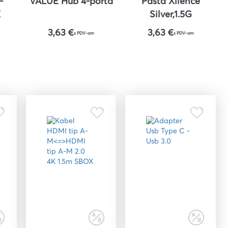
-
VALUE Hub 4-porta
Pasta Xilence
X
Silver,1.5G
3,63 €
3,63 €
s PDV-om
s PDV-om