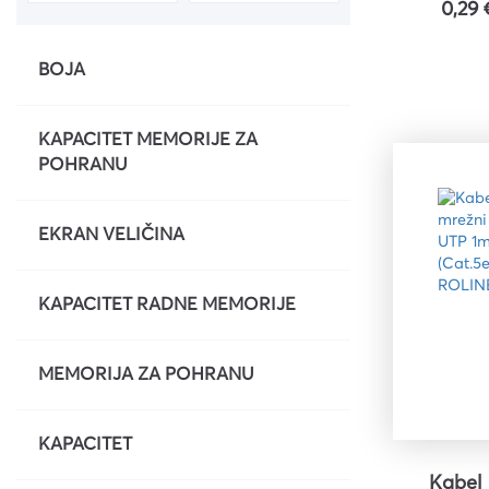
0,29 
Uredski pribor
Bušilice za papir i pribor
BOJA
Pribor za crtanje i geomet
KAPACITET MEMORIJE ZA
Mape
POHRANU
Kalkulatori
Olovke tehničke i mine
EKRAN VELIČINA
Olovke roleri i nalivpera
Tiskanice
KAPACITET RADNE MEMORIJE
Kuverte
Registratori
MEMORIJA ZA POHRANU
Etikete
KAPACITET
Teke i blokovi
Flomasteri, markeri i signi
Kabel