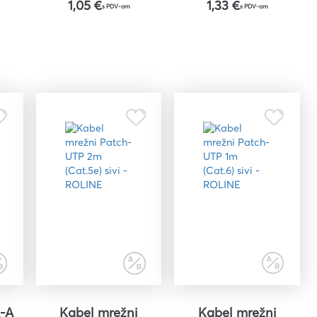
1,05 €
1,33 €
s PDV-om
s PDV-om
A-A
Kabel mrežni
Kabel mrežni