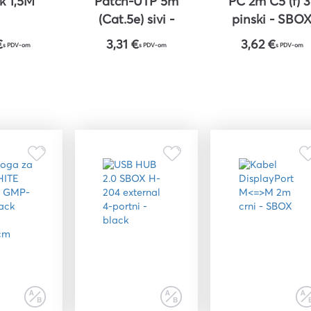
nk 1,5M
Patch-UTP 5m
PC 2m C5 (f) 3
(Cat.5e) sivi -
pinski - SBO
ROLINE
€
3,31 €
3,62 €
s PDV-om
s PDV-om
s PDV-om