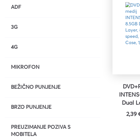
ADF
3G
4G
MIKROFON
DVD+R
BEŽIČNO PUNJENJE
INTENS
Dual L
BRZO PUNJENJE
speed, J
2,39 
1
PREUZIMANJE POZIVA S
MOBITELA