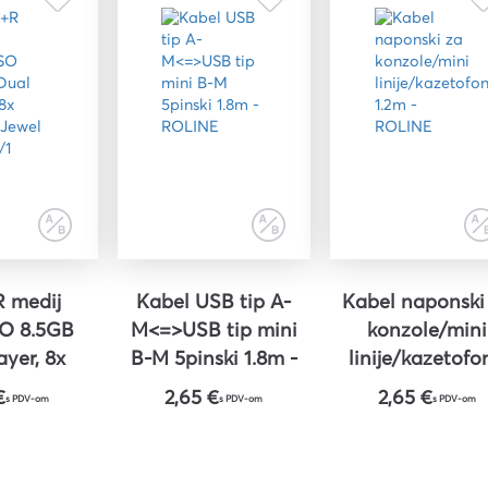
 medij
Kabel USB tip A-
Kabel naponski
O 8.5GB
M<=>USB tip mini
konzole/mini
ayer, 8x
B-M 5pinski 1.8m -
linije/kazetofo
ewel Case,
ROLINE
1.2m - ROLIN
€
2,65 €
2,65 €
s PDV-om
s PDV-om
s PDV-om
/1