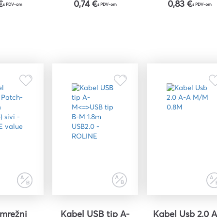
€
0,74 €
0,83 €
s PDV-om
s PDV-om
s PDV-om
riju
ri
 mrežni
Kabel USB tip A-
Kabel Usb 2.0 