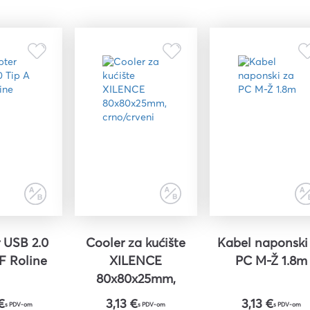
 USB 2.0
Cooler za kućište
Kabel naponski
/F Roline
XILENCE
PC M-Ž 1.8m
80x80x25mm,
crno/crveni
€
3,13 €
3,13 €
s PDV-om
s PDV-om
s PDV-om