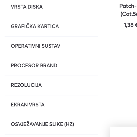
Patch-U
VRSTA DISKA
Kuverte vrećice
(Cat.5e
Plastifikatori i folije za
ROLIN
1,38 
plastifikaciju
GRAFIČKA KARTICA
OPERATIVNI SUSTAV
PROCESOR BRAND
REZOLUCIJA
EKRAN VRSTA
OSVJEŽAVANJE SLIKE (HZ)