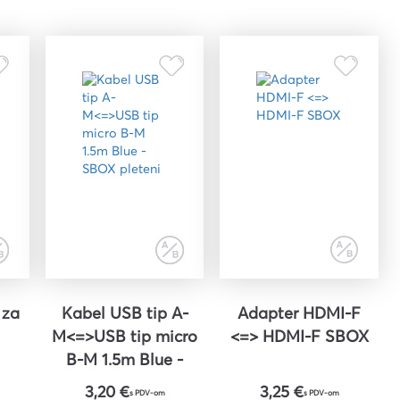
 za
Kabel USB tip A-
Adapter HDMI-F
M<=>USB tip micro
<=> HDMI-F SBOX
B-M 1.5m Blue -
SBOX pleteni
3,20 €
3,25 €
s PDV-om
s PDV-om