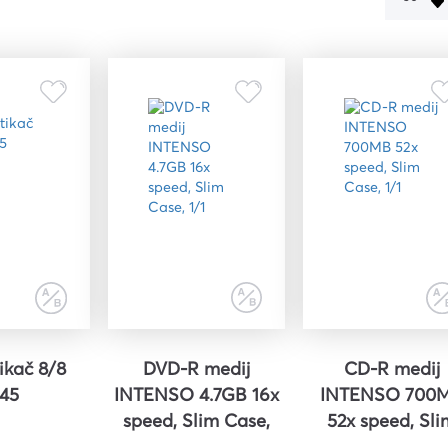
čišćenje
i,
ena i
 i
iljila
ikač 8/8
DVD-R medij
CD-R medij
j45
INTENSO 4.7GB 16x
INTENSO 700
speed, Slim Case,
52x speed, Sli
a
1/1
Case, 1/1