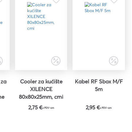
 za
Cooler za kućište
Kabel RF Sbox M/F
XILENCE
5m
ne
80x80x25mm, crni
E
2,75 €
2,95 €
s PDV-om
s PDV-om