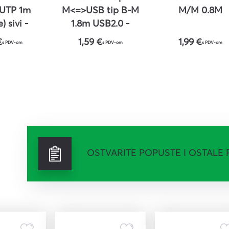
TP 1m
M<=>USB tip B-M
M/M 0.8M
) sivi -
1.8m USB2.0 -
E value
ROLINE
€
1,59 €
1,99 €
s PDV-om
s PDV-om
s PDV-om
OSTVARITE POPUSTE I OSTALE