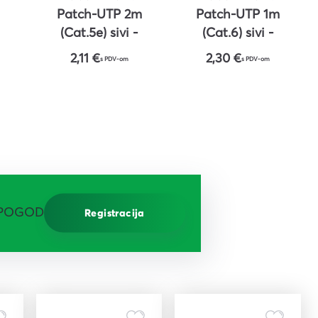
Patch-UTP 2m
Patch-UTP 1m
(Cat.5e) sivi -
(Cat.6) sivi -
ROLINE
ROLINE
2,11 €
2,30 €
s PDV-om
s PDV-om
 POGODNOSTI!
Registracija