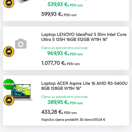
539,93 €
s PDV-om
599,93 €
s PDV-om
Laptop LENOVO IdeaPad 5 Slim Intel Core
Ultra 5 135H 16GB 512GB W11H 16"
Cijena za jednokratno plaćanje:
969,93 €
s PDV-om
1.077,70 €
s PDV-om
Laptop ACER Aspire Lite 16 AMD R3-5400U
8GB 128GB W11H 16"
Cijena za jednokratno plaćanje:
389,95 €
s PDV-om
433,28 €
s PDV-om
Najniža cijena proteklih 30 dana:
511,04 €