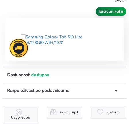
s PDV-om
Izračun rata
Dostupnost:
dostupno
Raspoloživost po poslovnicama
Pošalji upit
Favoriti
Usporedba