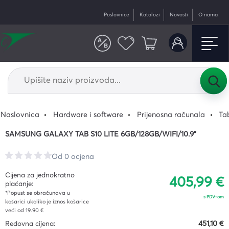
Poslovnice
Katalozi
Novosti
O nama
Naslovnica
Hardware i software
Prijenosna računala
Tab
SAMSUNG GALAXY TAB S10 LITE 6GB/128GB/WIFI/10.9"
Od 0 ocjena
Cijena za jednokratno
405,99 €
plaćanje:
*Popust se obračunava u
s PDV-om
košarici ukoliko je iznos košarice
veći od 19.90 €
Redovna cijena:
451,10 €