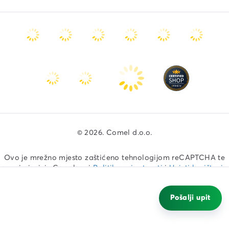
© 2026. Comel d.o.o.
Ovo je mrežno mjesto zaštićeno tehnologijom reCAPTCHA te
se primjenjuju Googleovi
Politika privatnosti
i
Uvjeti korištenja
Primijeni.
Pošalji upit
Izrada web shopa