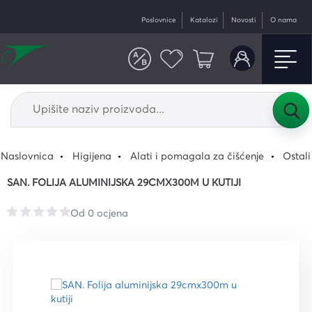
Poslovnice
Katalozi
Novosti
O nama
Naslovnica
Higijena
Alati i pomagala za čišćenje
Ostali
SAN. FOLIJA ALUMINIJSKA 29CMX300M U KUTIJI
Od 0 ocjena