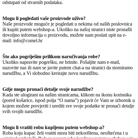
odstupati od stvarnih podataka.
Mogu li pogledati vaše proizvode uživo?
Naše proizvode moguće je pogledati u nekima od naših poslovnica
ili kupiti putem webshop-a. Ukoliko na našoj stranici niste pronašli
dovoljno informacija o proizvodu, možete nam poslati upit na e-
mail: info@comel.hr
Što ako pogriješim prilikom naručivanja robe?
Ukoliko napravite pogrešku, ne brinite. Pošaljite nam e-mail,
nazovite nas ili nam se javite putem chat-a na stranici da storniramo
narudžbu, a Vi slobodno kreirajte novu narudžbu.
Gdje mogu pronaći detalje svoje narudžbe?
Kada ste ulogirani na našim stranicama, klikom na ikonu korisnika
(pored košarice, ispod polja “O nama”) pojavit će Vam se izbornik u
kojem možete provjeriti i urediti sve svoje podatke te pronaći detalje
svih svojih narudžbi.
Mogu li vratiti robu kupljenu putem webshop-a?
Roba koju kupac želi vratiti mora biti nekorištena, neoštećena i u