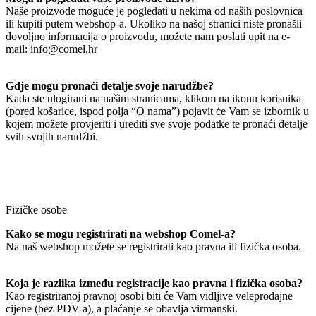
Naše proizvode moguće je pogledati u nekima od naših poslovnica
ili kupiti putem webshop-a. Ukoliko na našoj stranici niste pronašli
dovoljno informacija o proizvodu, možete nam poslati upit na e-
mail: info@comel.hr
Gdje mogu pronaći detalje svoje narudžbe?
Kada ste ulogirani na našim stranicama, klikom na ikonu korisnika
(pored košarice, ispod polja “O nama”) pojavit će Vam se izbornik u
kojem možete provjeriti i urediti sve svoje podatke te pronaći detalje
svih svojih narudžbi.
Fizičke osobe
Kako se mogu registrirati na webshop Comel-a?
Na naš webshop možete se registrirati kao pravna ili fizička osoba.
Koja je razlika između registracije kao pravna i fizička osoba?
Kao registriranoj pravnoj osobi biti će Vam vidljive veleprodajne
cijene (bez PDV-a), a plaćanje se obavlja virmanski.