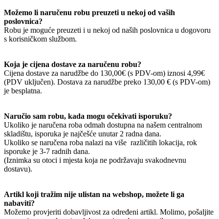
Možemo li naručenu robu preuzeti u nekoj od vaših
poslovnica?
Robu je moguće preuzeti i u nekoj od naših poslovnica u dogovoru
s korisničkom službom.
Koja je cijena dostave za naručenu robu?
Cijena dostave za narudžbe do 130,00€ (s PDV-om) iznosi 4,99€
(PDV uključen). Dostava za narudžbe preko 130,00 € (s PDV-om)
je besplatna.
Naručio sam robu, kada mogu očekivati isporuku?
Ukoliko je naručena roba odmah dostupna na našem centralnom
skladištu, isporuka je najčešće unutar 2 radna dana.
Ukoliko se naručena roba nalazi na više različitih lokacija, rok
isporuke je 3-7 radnih dana.
(Iznimka su otoci i mjesta koja ne podržavaju svakodnevnu
dostavu).
Artikl koji tražim nije ulistan na webshop, možete li ga
nabaviti?
Možemo provjeriti dobavljivost za određeni artikl. Molimo, pošaljite