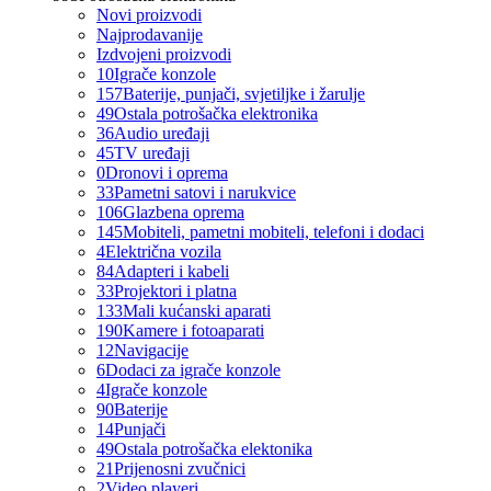
Novi proizvodi
Najprodavanije
Izdvojeni proizvodi
10
Igrače konzole
157
Baterije, punjači, svjetiljke i žarulje
49
Ostala potrošačka elektronika
36
Audio uređaji
45
TV uređaji
0
Dronovi i oprema
33
Pametni satovi i narukvice
106
Glazbena oprema
145
Mobiteli, pametni mobiteli, telefoni i dodaci
4
Električna vozila
84
Adapteri i kabeli
33
Projektori i platna
133
Mali kućanski aparati
190
Kamere i fotoaparati
12
Navigacije
6
Dodaci za igrače konzole
4
Igrače konzole
90
Baterije
14
Punjači
49
Ostala potrošačka elektonika
21
Prijenosni zvučnici
2
Video playeri