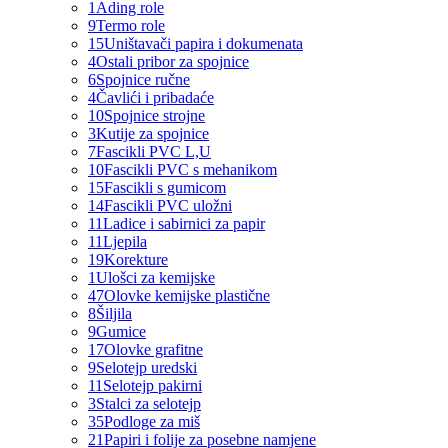
1
Ading role
9
Termo role
15
Uništavači papira i dokumenata
4
Ostali pribor za spojnice
6
Spojnice ručne
4
Čavlići i pribadaće
10
Spojnice strojne
3
Kutije za spojnice
7
Fascikli PVC L,U
10
Fascikli PVC s mehanikom
15
Fascikli s gumicom
14
Fascikli PVC uložni
11
Ladice i sabirnici za papir
11
Ljepila
19
Korekture
1
Ulošci za kemijske
47
Olovke kemijske plastične
8
Šiljila
9
Gumice
17
Olovke grafitne
9
Selotejp uredski
11
Selotejp pakirni
3
Stalci za selotejp
35
Podloge za miš
21
Papiri i folije za posebne namjene