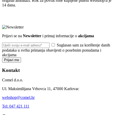
original ambalaži. Rok za povrat robe kupljene putem webshop-a je
14 dana.
Prijavi se na
Newsletter
i primaj informacije o
akcijama
Suglasan sam za korištenje danih
podataka u svrhu primanja obavijesti o posebnim ponudama i
akcijama
Prijavi me
Kontakt
Comel d.o.o.
Ul. Maksimilijana Vrhovca 11, 47000 Karlovac
webshop@comel.hr
Tel: 047 421 111