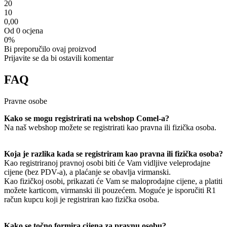
2
0
1
0
0,00
Od 0 ocjena
0%
Bi preporučilo ovaj proizvod
Prijavite se da bi ostavili komentar
FAQ
Pravne osobe
Kako se mogu registrirati na webshop Comel-a?
Na naš webshop možete se registrirati kao pravna ili fizička osoba.
Koja je razlika kada se registriram kao pravna ili fizička osoba?
Kao registriranoj pravnoj osobi biti će Vam vidljive veleprodajne
cijene (bez PDV-a), a plaćanje se obavlja virmanski.
Kao fizičkoj osobi, prikazati će Vam se maloprodajne cijene, a platiti
možete karticom, virmanski ili pouzećem. Moguće je isporučiti R1
račun kupcu koji je registriran kao fizička osoba.
Kako se točno formira cijena za pravnu osobu?