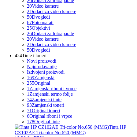
26
Dodaci za fotoaparate
20
Video kamere
2
Dodaci za video kamere
50
Dvogledi
67
Fotoaparati
25
Objektivi
26
Dodaci za fotoaparate
20
Video kamere
2
Dodaci za video kamere
50
Dvogledi
424
Tinte i toneri
Novi proizvodi
Najprodavanije
Izdvojeni proizvodi
169
Zamjenski
255
Original
1
Zamjenski riboni i vrpce
1
Zamjenski termo folije
74
Zamjenski tinte
93
Zamjenski toneri
71
Original toneri
6
Original riboni i vrpce
178
Original tinte
Tinta HP
CZ102AE Tri-color No.650 (MMG)