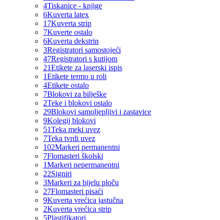
4
Tiskanice - knjige
6
Kuverta latex
17
Kuverta strip
7
Kuverte ostalo
6
Kuverta dekstrin
3
Registratori samostojeći
47
Registratori s kutijom
21
Etikete za laserski ispis
1
Etikete termo u roli
4
Etikete ostalo
7
Blokovi za bilješke
2
Teke i blokovi ostalo
29
Blokovi samoljepljivi i zastavice
9
Kolegij blokovi
51
Teka meki uvez
7
Teka tvrdi uvez
102
Markeri permanentni
7
Flomasteri školski
1
Markeri nepermanentni
22
Signiri
3
Markeri za bijelu ploču
27
Flomasteri pisaći
9
Kuverta vrećica jastučna
2
Kuverta vrećica strip
5
Plastifikatori