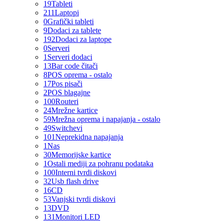
19
Tableti
211
Laptopi
0
Grafički tableti
9
Dodaci za tablete
192
Dodaci za laptope
0
Serveri
1
Serveri dodaci
13
Bar code čitači
8
POS oprema - ostalo
17
Pos pisači
2
POS blagajne
100
Routeri
24
Mrežne kartice
59
Mrežna oprema i napajanja - ostalo
49
Switchevi
101
Neprekidna napajanja
1
Nas
30
Memorijske kartice
1
Ostali mediji za pohranu podataka
100
Interni tvrdi diskovi
32
Usb flash drive
16
CD
53
Vanjski tvrdi diskovi
13
DVD
131
Monitori LED