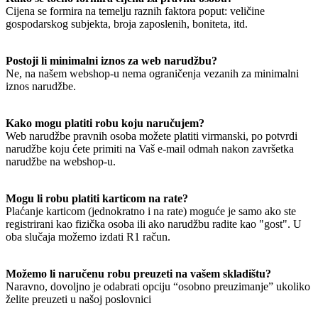
Cijena se formira na temelju raznih faktora poput: veličine
gospodarskog subjekta, broja zaposlenih, boniteta, itd.
Postoji li minimalni iznos za web narudžbu?
Ne, na našem webshop-u nema ograničenja vezanih za minimalni
iznos narudžbe.
Kako mogu platiti robu koju naručujem?
Web narudžbe pravnih osoba možete platiti virmanski, po potvrdi
narudžbe koju ćete primiti na Vaš e-mail odmah nakon završetka
narudžbe na webshop-u.
Mogu li robu platiti karticom na rate?
Plaćanje karticom (jednokratno i na rate) moguće je samo ako ste
registrirani kao fizička osoba ili ako narudžbu radite kao "gost". U
oba slučaja možemo izdati R1 račun.
Možemo li naručenu robu preuzeti na vašem skladištu?
Naravno, dovoljno je odabrati opciju “osobno preuzimanje” ukoliko
želite preuzeti u našoj poslovnici