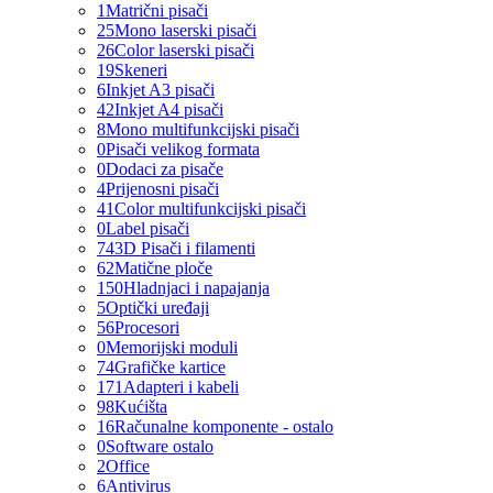
1
Matrični pisači
25
Mono laserski pisači
26
Color laserski pisači
19
Skeneri
6
Inkjet A3 pisači
42
Inkjet A4 pisači
8
Mono multifunkcijski pisači
0
Pisači velikog formata
0
Dodaci za pisače
4
Prijenosni pisači
41
Color multifunkcijski pisači
0
Label pisači
74
3D Pisači i filamenti
62
Matične ploče
150
Hladnjaci i napajanja
5
Optički uređaji
56
Procesori
0
Memorijski moduli
74
Grafičke kartice
171
Adapteri i kabeli
98
Kućišta
16
Računalne komponente - ostalo
0
Software ostalo
2
Office
6
Antivirus