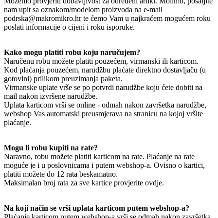
Možemo provjeriti dobavljivost za određeni artikl. Molimo, pošaljite
nam upit sa oznakom/modelom proizvoda na e-mail
podrska@makromikro.hr te ćemo Vam u najkraćem mogućem roku
poslati informacije o cijeni i roku isporuke.
Kako mogu platiti robu koju naručujem?
Naručenu robu možete platiti pouzećem, virmanski ili karticom.
Kod plaćanja pouzećem, narudžbu plaćate direktno dostavljaču (u
gotovini) prilikom preuzimanja paketa.
Virmanske uplate vrše se po potvrdi narudžbe koju ćete dobiti na
mail nakon izvršene narudžbe.
Uplata karticom vrši se online - odmah nakon završetka narudžbe,
webshop Vas automatski preusmjerava na stranicu na kojoj vršite
plaćanje.
Mogu li robu kupiti na rate?
Naravno, robu možete platiti karticom na rate. Plaćanje na rate
moguće je i u poslovnicama i putem webshop-a. Ovisno o kartici,
platiti možete do 12 rata beskamatno.
Maksimalan broj rata za sve kartice provjerite ovdje.
Na koji način se vrši uplata karticom putem webshop-a?
Plaćanje karticom putem webshop-a vrši se odmah nakon završetka