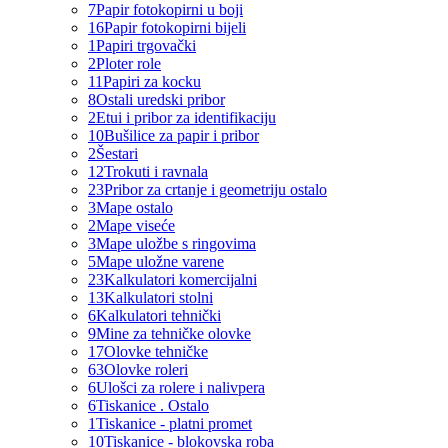
7
Papir fotokopirni u boji
16
Papir fotokopirni bijeli
1
Papiri trgovački
2
Ploter role
11
Papiri za kocku
8
Ostali uredski pribor
2
Etui i pribor za identifikaciju
10
Bušilice za papir i pribor
2
Šestari
12
Trokuti i ravnala
23
Pribor za crtanje i geometriju ostalo
3
Mape ostalo
2
Mape viseće
3
Mape uložbe s ringovima
5
Mape uložne varene
23
Kalkulatori komercijalni
13
Kalkulatori stolni
6
Kalkulatori tehnički
9
Mine za tehničke olovke
17
Olovke tehničke
63
Olovke roleri
6
Ulošci za rolere i nalivpera
6
Tiskanice . Ostalo
1
Tiskanice - platni promet
10
Tiskanice - blokovska roba