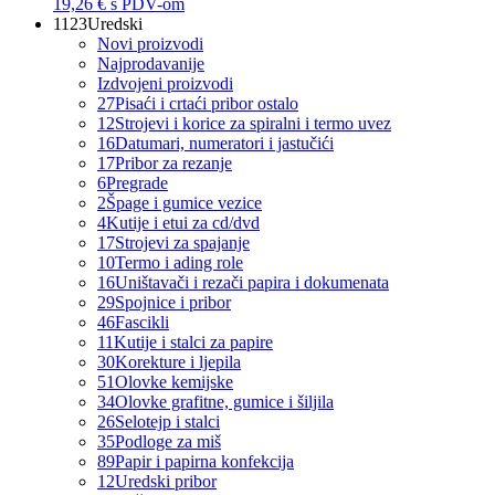
19,26 €
s PDV-om
1123
Uredski
Novi proizvodi
Najprodavanije
Izdvojeni proizvodi
27
Pisaći i crtaći pribor ostalo
12
Strojevi i korice za spiralni i termo uvez
16
Datumari, numeratori i jastučići
17
Pribor za rezanje
6
Pregrade
2
Špage i gumice vezice
4
Kutije i etui za cd/dvd
17
Strojevi za spajanje
10
Termo i ading role
16
Uništavači i rezači papira i dokumenata
29
Spojnice i pribor
46
Fascikli
11
Kutije i stalci za papire
30
Korekture i ljepila
51
Olovke kemijske
34
Olovke grafitne, gumice i šiljila
26
Selotejp i stalci
35
Podloge za miš
89
Papir i papirna konfekcija
12
Uredski pribor