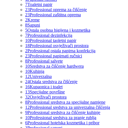
7
Toaletni papir
23
Professional oprema za čišćenje
23
Professional zaštitna oprema
2
Kreme
8
Sapuni
5
Ostala osobna higijena i kozmetika
7
Professional dezinfekcija
10
Professional taoletni papir
18
Professional osvježivači prostora
2
Professional ostala papirna konfekcija
23
Professional papirnati ručnici
8
Professional salvete
10
Sredstva za čišćenje hardwera
10
Kuhinja
12
Univerzalna
24
Ostala sredstva za čišćenje
16
Kupaonica i toalet
13
Specijalne površine
32
Osvježivači prostora
8
Professional sredstva za specijalne namjene
12
Professional sredstva za univerzalna čišćenja
9
Professional sredstva za čišćenje kuhinje
10
Professional sredstva za pranje rublja
6
Professional hotelska kozmetika i pribor
3
Professional sapuni