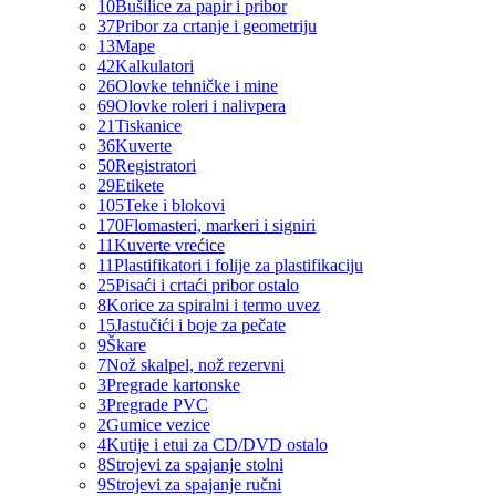
10
Bušilice za papir i pribor
37
Pribor za crtanje i geometriju
13
Mape
42
Kalkulatori
26
Olovke tehničke i mine
69
Olovke roleri i nalivpera
21
Tiskanice
36
Kuverte
50
Registratori
29
Etikete
105
Teke i blokovi
170
Flomasteri, markeri i signiri
11
Kuverte vrećice
11
Plastifikatori i folije za plastifikaciju
25
Pisaći i crtaći pribor ostalo
8
Korice za spiralni i termo uvez
15
Jastučići i boje za pečate
9
Škare
7
Nož skalpel, nož rezervni
3
Pregrade kartonske
3
Pregrade PVC
2
Gumice vezice
4
Kutije i etui za CD/DVD ostalo
8
Strojevi za spajanje stolni
9
Strojevi za spajanje ručni