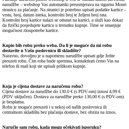
narudžbe – webshop Vas automatski preusmjerava na sigurnu Monri
stranicu za plaćanje. Na stranici je potrebno upisati podatke kartice -
vrstu, broj, datum isteka, kontrolni broj te željeni broj rata.
Kontrolni broj kartice nalazi se otisnut na kartici, a služi kao dokaz
da fizički posjedujete karticu u trenutku kupnje. Time se smanjuje
mogućnost zloupotrebe kartice.
Kupio bih robu preko weba. Da li je moguće da mi robu
dostavite u Vašu poslovnicu ili skladište?
Naravno, dovoljno je u napomenu narudžbe upisati gdje želite
preuzeti robu. Čim roba bude spremna, kontaktirati ćemo Vas na
telefon ili mail koji ste upisali prilikom kupnje.
Koja je cijena dostave za naručenu robu?
Cijena dostave za narudžbe do 130.0 € (s PDV-om) iznosi 4,99 €
(PDV uključen). Dostava za narudžbe preko 130,00 € (s PDV-om)
je besplatna.
Robu je moguće preuzeti i u nekoj od naših poslovnica ili
centralnom skladištu bez plaćanja dostave, bez obzira na iznos.
Naručio sam robu, kada mogu očekivati isporuku?