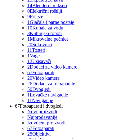
14
Blenderi i mikseri
0
Električni roštilji
9
Friteze
1
Glačala i parne postaje
10
Kuhala za vodu
3
Kuhinjski roboti
1
Mikrovalne pećnice
20
Sokovnici
11
Tosteri
1
Vage
12
Usisavači
2
Dodaci za video kamere
67
Fotoaparati
20
Video kamere
26
Dodaci za fotoaparate
50
Dvogledi
1
Lovačke navigacije
11
Navigacije
67
Fotoaparati i dvogledi
Novi proizvodi
Najprodavanije
Izdvojeni proizvodi
67
Fotoaparati
25
Objektivi