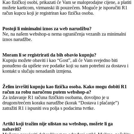
Kao fizičkoj osobi, prikazati će Vam se maloprodajne cijene, a platiti
možete karticom, virmanski ili pouzećem. Moguće je isporučiti R1
račun kupcu koji je registriran kao fizička osoba.
Postoji li minimalni iznos za web narudžbu?
Ne, na našem webshop-u nema ograničenja vezanih za minimalni
iznos narudžbe.
Moram li se registrirati da bih obavio kupnju?
Kupnju možete obaviti i kao “Gost”, ali će Vam svejedno biti
ponuđeno da upišete sve podatke koji su nam potrebni za dostavu i
kontakt u slučaju nenadanih izmjena.
Želim izvršiti kupnju kao fizička osoba. Kako mogu dobiti R1
račun za robu naručenu putem webshop-a?
Za izdavanje R1 računa fizičkim osobama, dovoljno je u
drugom/trećem koraku narudžbe (korak “Dostava i plaćanje”)
zatražiti R1 i ispuniti sva polja s podacima tvrtke.
Artikl koji tražim nije ulistan na webshop, možete li ga
nabaviti?