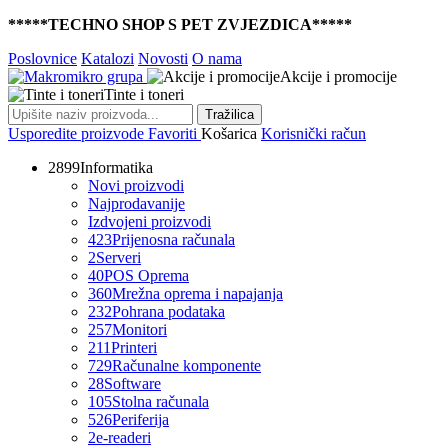
*****TECHNO SHOP S PET ZVJEZDICA*****
Poslovnice
Katalozi
Novosti
O nama
Akcije i promocije
Tinte i toneri
Tražilica
Usporedite proizvode
Favoriti
Košarica
Korisnički račun
2899
Informatika
Novi proizvodi
Najprodavanije
Izdvojeni proizvodi
423
Prijenosna računala
2
Serveri
40
POS Oprema
360
Mrežna oprema i napajanja
232
Pohrana podataka
257
Monitori
211
Printeri
729
Računalne komponente
28
Software
105
Stolna računala
526
Periferija
2
e-readeri