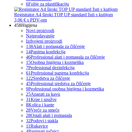
6
Folije za plastifikaciju
Registrator A4 široki TOP UP standard žuti s kutijom
3,06 €
s PDV-om
458
Higijena
Novi proizvodi
Najprodavanije
Izdvojeni proizvodi
138
Alati i pomagala za čišćenje
14
Papirna konfekcija
46
Professional alati i pomagala za čišćenje
15
Osobna higijena i kozmetika
7
Professional dezinfekcija
61
Professional papirna konfekcija
122
Sredstva za čišćenje
45
Professional sredstva za čišćenje
9
Professional osobna higijena i kozmetika
25
Aparati za kavu
31
Krpe i spužve
8
Kolica i kante
28
Vreće za smeće
28
Ostali alati i pomagala
32
Podovi i stakla
11
Rukavice
4
Papirnati ručnici