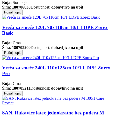
Boja:
Sort boja
Šifra:
180706838
Dostupnost:
dobavljivo na upit
Pošalji upit
Vreća za smeće 120L 70x110cm 10/1 LDPE Zorex
Basic
Boja:
Crna
Šifra:
180705209
Dostupnost:
dobavljivo na upit
Pošalji upit
Vreća za smeće 240L 110x125cm 10/1 LDPE Zorex
Pro
Boja:
Crna
Šifra:
180705211
Dostupnost:
dobavljivo na upit
Pošalji upit
SAN. Rukavice latex jednokratne bez pudera M