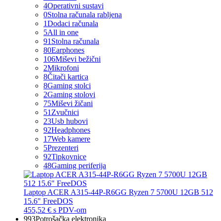
4
Operativni sustavi
0
Stolna računala rabljena
1
Dodaci računala
5
All in one
91
Stolna računala
80
Earphones
106
Miševi bežični
2
Mikrofoni
8
Čitači kartica
8
Gaming stolci
2
Gaming stolovi
75
Miševi žičani
51
Zvučnici
23
Usb hubovi
92
Headphones
17
Web kamere
5
Prezenteri
92
Tipkovnice
48
Gaming periferija
Laptop ACER A315-44P-R6GG Ryzen 7 5700U 12GB 512
15.6" FreeDOS
455,52 €
s PDV-om
993
Potrošačka elektronika