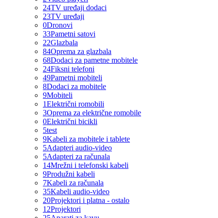
24
TV uređaji dodaci
23
TV uređaji
0
Dronovi
33
Pametni satovi
22
Glazbala
84
Oprema za glazbala
68
Dodaci za pametne mobitele
24
Fiksni telefoni
49
Pametni mobiteli
8
Dodaci za mobitele
9
Mobiteli
1
Električni romobili
3
Oprema za električne romobile
0
Električni bicikli
5
test
9
Kabeli za mobitele i tablete
5
Adapteri audio-video
5
Adapteri za računala
14
Mrežni i telefonski kabeli
9
Produžni kabeli
7
Kabeli za računala
35
Kabeli audio-video
20
Projektori i platna - ostalo
12
Projektori
25
Aparati za kavu