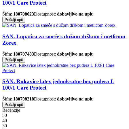
100/1 Care Protect
Šifra:
180708623
Dostupnost:
dobavljivo na upit
Pošalji upit
SAN. Lopatica za smeće s dužom drškom i metlicom
Zorex
Šifra:
180707483
Dostupnost:
dobavljivo na upit
Pošalji upit
SAN. Rukavice latex jednokratne bez pudera L
100/1 Care Protect
Šifra:
180708218
Dostupnost:
dobavljivo na upit
Pošalji upit
Recenzije
5
0
4
0
3
0