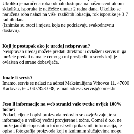
Ukoliko je naručena roba odmah dostupna na našem centralnom
skladištu, isporuka je najčešće unutar 2 radna dana. Ukoliko se
naručena roba nalazi na više različitih lokacija, rok isporuke je 3-7
radnih dana.
(Iznimka su otoci i mjesta koja ne podržavaju svakodnevnu
dostavu).
Koji je postupak ako je uređaj neispravan?
Neispravan uređaj možete predati direktno u ovlašteni servis ili ga
možete predati nama te ćemo ga mi prosljediti u servis koji je
ovlašten od strane dobavljača.
Imate li servis?
Imamo, servis se nalazi na adresi Maksimilijana Vrhovca 11, 47000
Karlovac, tel.: 047/858-038, e-mail adresa: servis@comel.hr
Jesu li informacije na web stranici vaše tvrtke uvijek 100%
točne?
Podaci, cijene i opisi proizvoda redovito se osvježavaju, te su
informacije u velikoj većini provjerene i točne. Comel d.o.o. ne
može jamčiti stopostotnu točnost svih prikazanih informacija, te
opisa i fotografija proizvoda koji u iznimnim slučajevima mogu