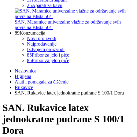
25
Aparati za kavu
SAN. Maramice univerzalne vlažne za održavanje svih
površina Blista 50/1
89
Konzumacija
Novi proizvodi
Najprodavanije
Izdvojeni proizvodi
85
Pribor za jelo i piće
85
Pribor za jelo i piće
Naslovnica
Higijena
Alati i pomagala za čišćenje
Rukavice
SAN. Rukavice latex jednokratne pudrane S 100/1 Dora
SAN. Rukavice latex
jednokratne pudrane S 100/1
Dora