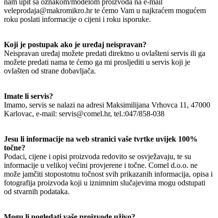
nam upit sa oznakom/modelom proizvoda na e-mail
veleprodaja@makromikro.hr te ćemo Vam u najkraćem mogućem
roku poslati informacije o cijeni i roku isporuke.
Koji je postupak ako je uređaj neispravan?
Neispravan uređaj možete predati direktno u ovlašteni servis ili ga
možete predati nama te ćemo ga mi prosljediti u servis koji je
ovlašten od strane dobavljača.
Imate li servis?
Imamo, servis se nalazi na adresi Maksimilijana Vrhovca 11, 47000
Karlovac, e-mail: servis@comel.hr, tel.:047/858-038
Jesu li informacije na web stranici vaše tvrtke uvijek 100%
točne?
Podaci, cijene i opisi proizvoda redovito se osvježavaju, te su
informacije u velikoj većini provjerene i točne. Comel d.o.o. ne
može jamčiti stopostotnu točnost svih prikazanih informacija, opisa i
fotografija proizvoda koji u iznimnim slučajevima mogu odstupati
od stvarnih podataka.
Mogu li pogledati vaše proizvode uživo?