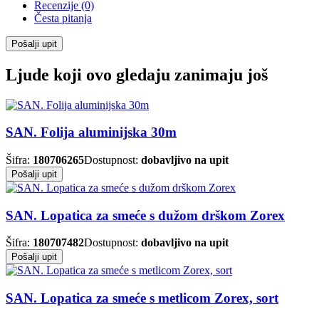
Recenzije (0)
Česta pitanja
Pošalji upit
Ljude koji ovo gledaju zanimaju još
SAN. Folija aluminijska 30m
Šifra:
180706265
Dostupnost:
dobavljivo na upit
Pošalji upit
SAN. Lopatica za smeće s dužom drškom Zorex
Šifra:
180707482
Dostupnost:
dobavljivo na upit
Pošalji upit
SAN. Lopatica za smeće s metlicom Zorex, sort