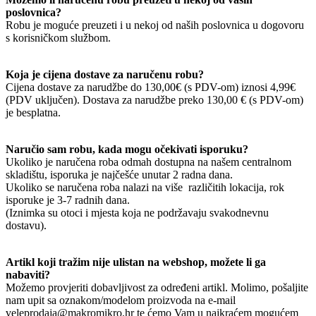
poslovnica?
Robu je moguće preuzeti i u nekoj od naših poslovnica u dogovoru
s korisničkom službom.
Koja je cijena dostave za naručenu robu?
Cijena dostave za narudžbe do 130,00€ (s PDV-om) iznosi 4,99€
(PDV uključen). Dostava za narudžbe preko 130,00 € (s PDV-om)
je besplatna.
Naručio sam robu, kada mogu očekivati isporuku?
Ukoliko je naručena roba odmah dostupna na našem centralnom
skladištu, isporuka je najčešće unutar 2 radna dana.
Ukoliko se naručena roba nalazi na više različitih lokacija, rok
isporuke je 3-7 radnih dana.
(Iznimka su otoci i mjesta koja ne podržavaju svakodnevnu
dostavu).
Artikl koji tražim nije ulistan na webshop, možete li ga
nabaviti?
Možemo provjeriti dobavljivost za određeni artikl. Molimo, pošaljite
nam upit sa oznakom/modelom proizvoda na e-mail
veleprodaja@makromikro.hr te ćemo Vam u najkraćem mogućem