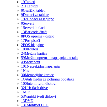
19
Tableti
211
Laptopi
0
Grafički tableti
9
Dodaci za tablete
192
Dodaci za laptope
0
Serveri
1
Serveri dodaci
13
Bar code čitači
8
POS oprema - ostalo
17
Pos pisači
2
POS blagajne
100
Routeri
24
Mrežne kartice
59
Mrežna oprema i napajanja - ostalo
49
Switchevi
101
Neprekidna napajanja
1
Nas
30
Memorijske kartice
1
Ostali mediji za pohranu podataka
100
Interni tvrdi diskovi
32
Usb flash drive
16
CD
53
Vanjski tvrdi diskovi
13
DVD
131
Monitori LED