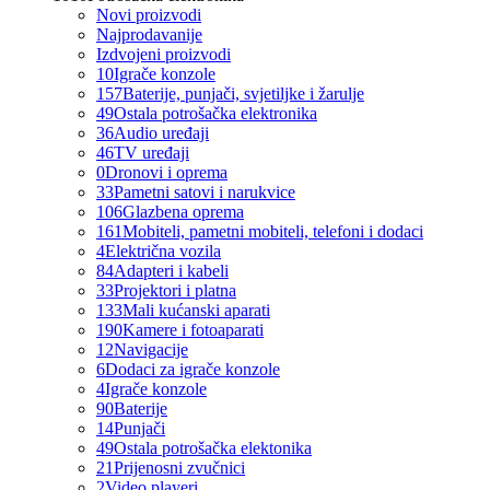
Novi proizvodi
Najprodavanije
Izdvojeni proizvodi
10
Igrače konzole
157
Baterije, punjači, svjetiljke i žarulje
49
Ostala potrošačka elektronika
36
Audio uređaji
46
TV uređaji
0
Dronovi i oprema
33
Pametni satovi i narukvice
106
Glazbena oprema
161
Mobiteli, pametni mobiteli, telefoni i dodaci
4
Električna vozila
84
Adapteri i kabeli
33
Projektori i platna
133
Mali kućanski aparati
190
Kamere i fotoaparati
12
Navigacije
6
Dodaci za igrače konzole
4
Igrače konzole
90
Baterije
14
Punjači
49
Ostala potrošačka elektonika
21
Prijenosni zvučnici
2
Video playeri