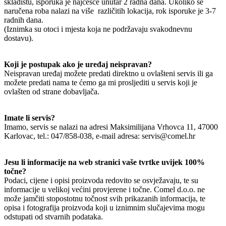
skladištu, isporuka je najčešće unutar 2 radna dana. Ukoliko se
naručena roba nalazi na više različitih lokacija, rok isporuke je 3-7
radnih dana.
(Iznimka su otoci i mjesta koja ne podržavaju svakodnevnu
dostavu).
Koji je postupak ako je uređaj neispravan?
Neispravan uređaj možete predati direktno u ovlašteni servis ili ga
možete predati nama te ćemo ga mi prosljediti u servis koji je
ovlašten od strane dobavljača.
Imate li servis?
Imamo, servis se nalazi na adresi Maksimilijana Vrhovca 11, 47000
Karlovac, tel.: 047/858-038, e-mail adresa: servis@comel.hr
Jesu li informacije na web stranici vaše tvrtke uvijek 100%
točne?
Podaci, cijene i opisi proizvoda redovito se osvježavaju, te su
informacije u velikoj većini provjerene i točne. Comel d.o.o. ne
može jamčiti stopostotnu točnost svih prikazanih informacija, te
opisa i fotografija proizvoda koji u iznimnim slučajevima mogu
odstupati od stvarnih podataka.