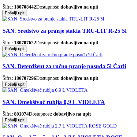
Šifra:
180708442
Dostupnost:
dobavljivo na upit
Pošalji upit
SAN. Sredstvo za pranje stakla TRU-LIT R-25 5l
Šifra:
180707622
Dostupnost:
dobavljivo na upit
Pošalji upit
SAN. Deterdžent za ručno pranje posuđa 5l Čarli
Šifra:
180707296
Dostupnost:
dobavljivo na upit
Pošalji upit
SAN. Omekšivač rublja 0,9 L VIOLETA
Šifra:
801074
Dostupnost:
dobavljivo na upit
Pošalji upit