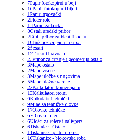
7
Papir fotokopirni u boji
16
Papir fotokopirni bijeli
1
Papiri trgovački
2
Ploter role
11
Papiri za kocku
8
Ostali uredski pribor
2
Etui i pribor za identifikaciju
10
Bušilice za papir i pribor
2
Šestari
12
Trokuti i ravnala
23
Pribor za crtanje i geometriju ostalo
3
Mape ostalo
2
Mape viseće
3
Mape uložbe s ringovima
5
Mape uložne varene
23
Kalkulatori komercijalni
13
Kalkulatori stolni
6
Kalkulatori tehnički
9
Mine za tehničke olovke
17
Olovke tehničke
63
Olovke roleri
6
Ulošci za rolere i nalivpera
6
Tiskanice . Ostalo
1
Tiskanice - platni promet
10
Tiskanice - blokovska roba