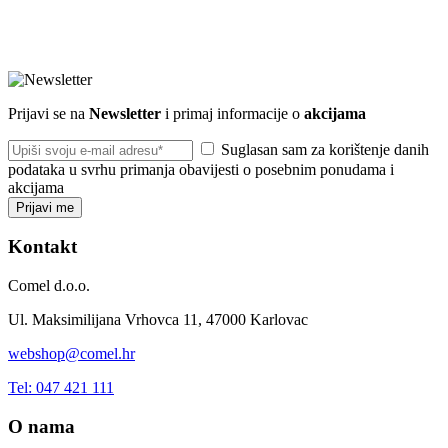
Prijavi se na
Newsletter
i primaj informacije o
akcijama
Suglasan sam za korištenje danih
podataka u svrhu primanja obavijesti o posebnim ponudama i
akcijama
Prijavi me
Kontakt
Comel d.o.o.
Ul. Maksimilijana Vrhovca 11, 47000 Karlovac
webshop@comel.hr
Tel: 047 421 111
O nama