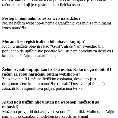
račun kupcu koji je registriran kao fizička osoba.
Postoji li minimalni iznos za web narudžbu?
Ne, na našem webshop-u nema ograničenja vezanih za minimalni
iznos narudžbe.
Moram li se registrirati da bih obavio kupnju?
Kupnju možete obaviti i kao “Gost”, ali će Vam svejedno biti
ponuđeno da upišete sve podatke koji su nam potrebni za dostavu i
kontakt u slučaju nenadanih izmjena.
Želim izvršiti kupnju kao fizička osoba. Kako mogu dobiti R1
račun za robu naručenu putem webshop-a?
Za izdavanje R1 računa fizičkim osobama, dovoljno je u
drugom/trećem koraku narudžbe (korak “Dostava i plaćanje”)
zatražiti R1 i ispuniti sva polja s podacima tvrtke.
Artikl koji tražim nije ulistan na webshop, možete li ga
nabaviti?
Možemo provjeriti dobavljivost za određeni artikl. Molimo, pošaljite
nam upit sa oznakom/modelom proizvoda na e-mail