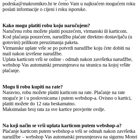
podrska@makromikro.hr te ćemo Vam u najkraćem mogućem roku
poslati informacije o cijeni i roku isporuke.
Kako mogu platiti robu koju naručujem?
Naručenu robu možete platiti pouzećem, virmanski ili karticom.
Kod plaćanja pouzećem, narudžbu plaćate direktno dostavljaču (u
gotovini) prilikom preuzimanja paketa.
Virmanske uplate vrše se po potvrdi narudžbe koju ćete dobiti na
mail nakon izvršene narudžbe.
Uplata karticom vrši se online - odmah nakon završetka narudžbe,
webshop Vas automatski preusmjerava na stranicu na kojoj vršite
plaćanje.
Mogu li robu kupiti na rate?
Naravno, robu možete platiti karticom na rate. Plaćanje na rate
moguće je i u poslovnicama i putem webshop-a. Ovisno o kartici,
platiti možete do 12 rata beskamatno.
Maksimalan broj rata za sve kartice provjerite ovdje.
Na koji način se vrši uplata karticom putem webshop-a?
Plaćanje karticom putem webshop-a vrši se odmah nakon završetka
narudžbe – webshop Vas automatski preusmjerava na sigurnu Monri