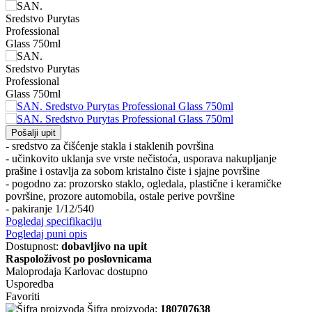
Pošalji upit
- sredstvo za čišćenje stakla i staklenih površina
- učinkovito uklanja sve vrste nečistoća, usporava nakupljanje
prašine i ostavlja za sobom kristalno čiste i sjajne površine
- pogodno za: prozorsko staklo, ogledala, plastične i keramičke
površine, prozore automobila, ostale perive površine
- pakiranje 1/12/540
Pogledaj specifikaciju
Pogledaj puni opis
Dostupnost:
dobavljivo na upit
Raspoloživost po poslovnicama
Maloprodaja Karlovac
dostupno
Usporedba
Favoriti
Šifra proizvoda:
180707638