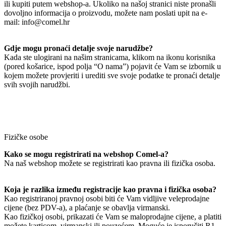
ili kupiti putem webshop-a. Ukoliko na našoj stranici niste pronašli
dovoljno informacija o proizvodu, možete nam poslati upit na e-
mail: info@comel.hr
Gdje mogu pronaći detalje svoje narudžbe?
Kada ste ulogirani na našim stranicama, klikom na ikonu korisnika
(pored košarice, ispod polja “O nama”) pojavit će Vam se izbornik u
kojem možete provjeriti i urediti sve svoje podatke te pronaći detalje
svih svojih narudžbi.
Fizičke osobe
Kako se mogu registrirati na webshop Comel-a?
Na naš webshop možete se registrirati kao pravna ili fizička osoba.
Koja je razlika između registracije kao pravna i fizička osoba?
Kao registriranoj pravnoj osobi biti će Vam vidljive veleprodajne
cijene (bez PDV-a), a plaćanje se obavlja virmanski.
Kao fizičkoj osobi, prikazati će Vam se maloprodajne cijene, a platiti
možete karticom, virmanski ili pouzećem. Moguće je isporučiti R1