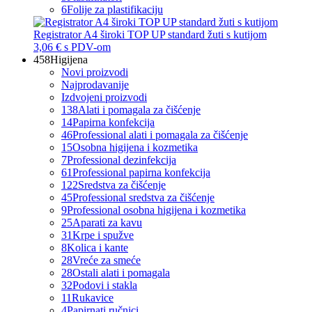
6
Folije za plastifikaciju
Registrator A4 široki TOP UP standard žuti s kutijom
3,06 €
s PDV-om
458
Higijena
Novi proizvodi
Najprodavanije
Izdvojeni proizvodi
138
Alati i pomagala za čišćenje
14
Papirna konfekcija
46
Professional alati i pomagala za čišćenje
15
Osobna higijena i kozmetika
7
Professional dezinfekcija
61
Professional papirna konfekcija
122
Sredstva za čišćenje
45
Professional sredstva za čišćenje
9
Professional osobna higijena i kozmetika
25
Aparati za kavu
31
Krpe i spužve
8
Kolica i kante
28
Vreće za smeće
28
Ostali alati i pomagala
32
Podovi i stakla
11
Rukavice
4
Papirnati ručnici