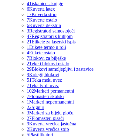
4
Tiskanice - knjige
6
Kuverta latex
17
Kuverta strip
7
Kuverte ostalo
6
Kuverta dekstrin
3
Registratori samostojeći
47
Registratori s kutijom
21
Etikete za laserski ispis
1
Etikete termo u roli
4
Etikete ostalo
7
Blokovi za bilješke
2
Teke i blokovi ostalo
29
Blokovi samoljepljivi i zastavice
9
Kolegij blokovi
51
Teka meki uvez
7
Teka tvrdi uvez
102
Markeri permanentni
7
Flomasteri školski
1
Markeri nepermanentni
22
Signiri
3
Markeri za bijelu ploču
27
Flomasteri pisaći
9
Kuverta vrećica jastučna
2
Kuverta vrećica strip
5
Plastifikatori