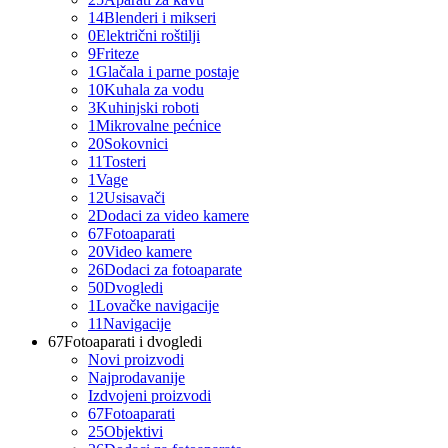
14
Blenderi i mikseri
0
Električni roštilji
9
Friteze
1
Glačala i parne postaje
10
Kuhala za vodu
3
Kuhinjski roboti
1
Mikrovalne pećnice
20
Sokovnici
11
Tosteri
1
Vage
12
Usisavači
2
Dodaci za video kamere
67
Fotoaparati
20
Video kamere
26
Dodaci za fotoaparate
50
Dvogledi
1
Lovačke navigacije
11
Navigacije
67
Fotoaparati i dvogledi
Novi proizvodi
Najprodavanije
Izdvojeni proizvodi
67
Fotoaparati
25
Objektivi