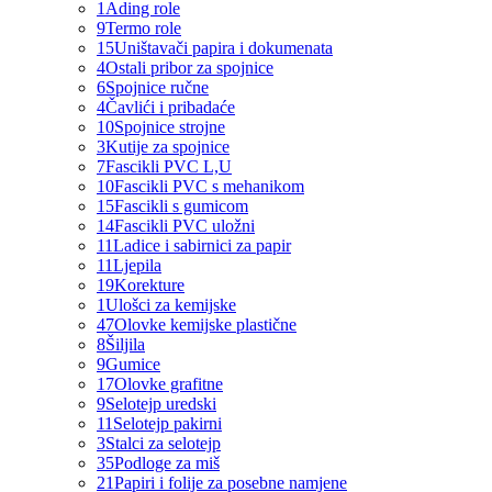
1
Ading role
9
Termo role
15
Uništavači papira i dokumenata
4
Ostali pribor za spojnice
6
Spojnice ručne
4
Čavlići i pribadaće
10
Spojnice strojne
3
Kutije za spojnice
7
Fascikli PVC L,U
10
Fascikli PVC s mehanikom
15
Fascikli s gumicom
14
Fascikli PVC uložni
11
Ladice i sabirnici za papir
11
Ljepila
19
Korekture
1
Ulošci za kemijske
47
Olovke kemijske plastične
8
Šiljila
9
Gumice
17
Olovke grafitne
9
Selotejp uredski
11
Selotejp pakirni
3
Stalci za selotejp
35
Podloge za miš
21
Papiri i folije za posebne namjene