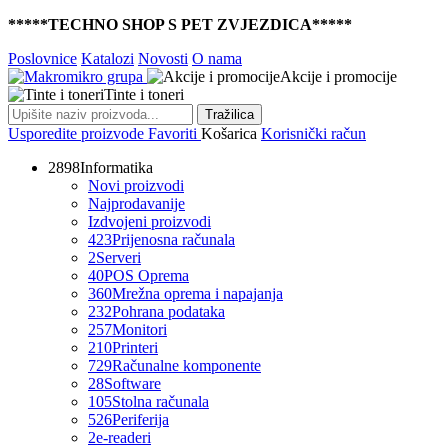
*****TECHNO SHOP S PET ZVJEZDICA*****
Poslovnice
Katalozi
Novosti
O nama
Akcije i promocije
Tinte i toneri
Tražilica
Usporedite proizvode
Favoriti
Košarica
Korisnički račun
2898
Informatika
Novi proizvodi
Najprodavanije
Izdvojeni proizvodi
423
Prijenosna računala
2
Serveri
40
POS Oprema
360
Mrežna oprema i napajanja
232
Pohrana podataka
257
Monitori
210
Printeri
729
Računalne komponente
28
Software
105
Stolna računala
526
Periferija
2
e-readeri