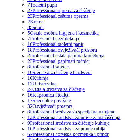
7
Toaletni papir
23
Professional oprema za čišćenje
23
Professional zaštitna oprema
2
Kreme
8
Sapuni
5
Ostala osobna higijena i kozmetika
7
Professional dezinfekcija
10
Professional taoletni papir
18
Professional osvježivači prostora
2
Professional ostala papirna konfekcija
23
Professional papirnati ručnici
8
Professional salvete
10
Sredstva za čišćenje hardwera
10
Kuhinja
12
Univerzalna
24
Ostala sredstva za čišćenje
16
Kupaonica i toalet
13
Specijalne površine
32
Osvježivači prostora
8
Professional sredstva za specijalne namjene
12
Professional sredstva za univerzalna čišćenja
9
Professional sredstva za čišćenje kuhinje
10
Professional sredstva za pranje rublja
6
Professional hotelska kozmetika i pribor
3
Professional sapuni