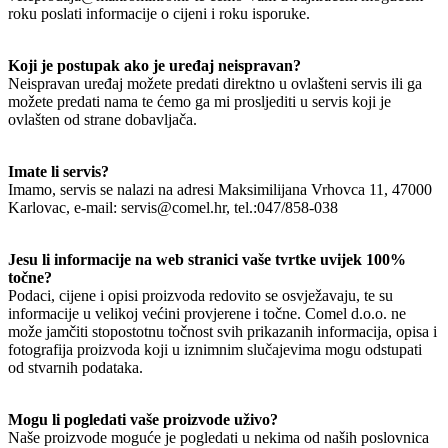
roku poslati informacije o cijeni i roku isporuke.
Koji je postupak ako je uređaj neispravan?
Neispravan uređaj možete predati direktno u ovlašteni servis ili ga
možete predati nama te ćemo ga mi prosljediti u servis koji je
ovlašten od strane dobavljača.
Imate li servis?
Imamo, servis se nalazi na adresi Maksimilijana Vrhovca 11, 47000
Karlovac, e-mail: servis@comel.hr, tel.:047/858-038
Jesu li informacije na web stranici vaše tvrtke uvijek 100%
točne?
Podaci, cijene i opisi proizvoda redovito se osvježavaju, te su
informacije u velikoj većini provjerene i točne. Comel d.o.o. ne
može jamčiti stopostotnu točnost svih prikazanih informacija, opisa i
fotografija proizvoda koji u iznimnim slučajevima mogu odstupati
od stvarnih podataka.
Mogu li pogledati vaše proizvode uživo?
Naše proizvode moguće je pogledati u nekima od naših poslovnica