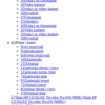
26
Dodaci za fotoaparate
20
Video kamere
2
Dodaci za video kamere
50
Dvogledi
67
Fotoaparati
25
Objektivi
26
Dodaci za fotoaparate
20
Video kamere
2
Dodaci za video kamere
50
Dvogledi
424
Tinte i toneri
Novi proizvodi
Najprodavanije
Izdvojeni proizvodi
169
Zamjenski
255
Original
1
Zamjenski riboni i vrpce
1
Zamjenski termo folije
74
Zamjenski tinte
93
Zamjenski toneri
71
Original toneri
6
Original riboni i vrpce
178
Original tinte
Tinta HP
CZ102AE Tri-color No.650 (MMG)