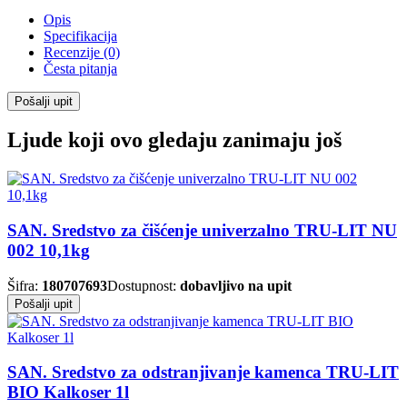
Opis
Specifikacija
Recenzije (0)
Česta pitanja
Pošalji upit
Ljude koji ovo gledaju zanimaju još
SAN. Sredstvo za čišćenje univerzalno TRU-LIT NU
002 10,1kg
Šifra:
180707693
Dostupnost:
dobavljivo na upit
Pošalji upit
SAN. Sredstvo za odstranjivanje kamenca TRU-LIT
BIO Kalkoser 1l