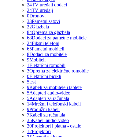
24
TV uređaji dodaci
24
TV uređaji
0
Dronovi
33
Pametni satovi
22
Glazbala
84
Oprema za glazbala
68
Dodaci za pametne mobitele
24
Fiksni telefoni
65
Pametni mobiteli
8
Dodaci za mobitele
9
Mobiteli
1
Električni romobili
3
Oprema za električne romobile
0
Električni bicikli
5
test
9
Kabeli za mobitele i tablete
5
Adapteri audio-video
5
Adapteri za računala
14
Mrežni i telefonski kabeli
9
Produžni kabeli
7
Kabeli za računala
35
Kabeli audio-video
20
Projektori i platna - ostalo
12
Projektori
25
Aparati za kavu