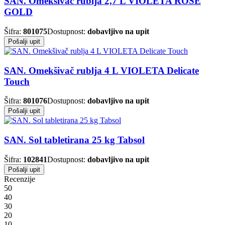
SAN. Omekšivač rublja 2,7 L VIOLETA ROSE
GOLD
Šifra:
801075
Dostupnost:
dobavljivo na upit
Pošalji upit
SAN. Omekšivač rublja 4 L VIOLETA Delicate
Touch
Šifra:
801076
Dostupnost:
dobavljivo na upit
Pošalji upit
SAN. Sol tabletirana 25 kg Tabsol
Šifra:
102841
Dostupnost:
dobavljivo na upit
Pošalji upit
Recenzije
5
0
4
0
3
0
2
0
1
0