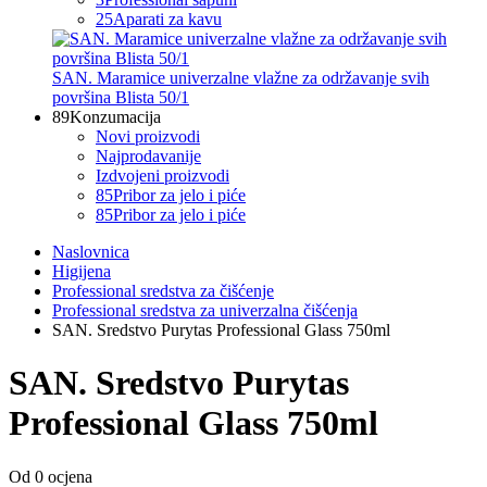
25
Aparati za kavu
SAN. Maramice univerzalne vlažne za održavanje svih
površina Blista 50/1
89
Konzumacija
Novi proizvodi
Najprodavanije
Izdvojeni proizvodi
85
Pribor za jelo i piće
85
Pribor za jelo i piće
Naslovnica
Higijena
Professional sredstva za čišćenje
Professional sredstva za univerzalna čišćenja
SAN. Sredstvo Purytas Professional Glass 750ml
SAN. Sredstvo Purytas
Professional Glass 750ml
Od 0 ocjena