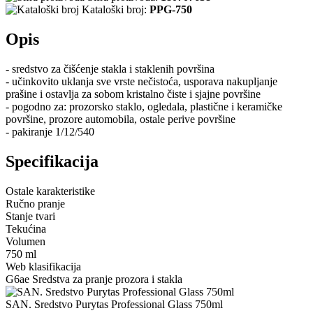
Kataloški broj:
PPG-750
Opis
- sredstvo za čišćenje stakla i staklenih površina
- učinkovito uklanja sve vrste nečistoća, usporava nakupljanje
prašine i ostavlja za sobom kristalno čiste i sjajne površine
- pogodno za: prozorsko staklo, ogledala, plastične i keramičke
površine, prozore automobila, ostale perive površine
- pakiranje 1/12/540
Specifikacija
Ostale karakteristike
Ručno pranje
Stanje tvari
Tekućina
Volumen
750 ml
Web klasifikacija
G6ae Sredstva za pranje prozora i stakla
SAN. Sredstvo Purytas Professional Glass 750ml