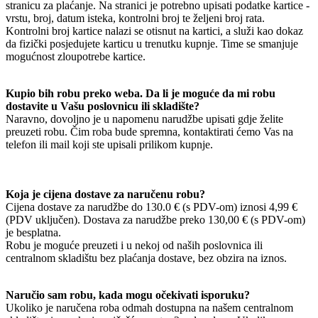
stranicu za plaćanje. Na stranici je potrebno upisati podatke kartice -
vrstu, broj, datum isteka, kontrolni broj te željeni broj rata.
Kontrolni broj kartice nalazi se otisnut na kartici, a služi kao dokaz
da fizički posjedujete karticu u trenutku kupnje. Time se smanjuje
mogućnost zloupotrebe kartice.
Kupio bih robu preko weba. Da li je moguće da mi robu
dostavite u Vašu poslovnicu ili skladište?
Naravno, dovoljno je u napomenu narudžbe upisati gdje želite
preuzeti robu. Čim roba bude spremna, kontaktirati ćemo Vas na
telefon ili mail koji ste upisali prilikom kupnje.
Koja je cijena dostave za naručenu robu?
Cijena dostave za narudžbe do 130.0 € (s PDV-om) iznosi 4,99 €
(PDV uključen). Dostava za narudžbe preko 130,00 € (s PDV-om)
je besplatna.
Robu je moguće preuzeti i u nekoj od naših poslovnica ili
centralnom skladištu bez plaćanja dostave, bez obzira na iznos.
Naručio sam robu, kada mogu očekivati isporuku?
Ukoliko je naručena roba odmah dostupna na našem centralnom