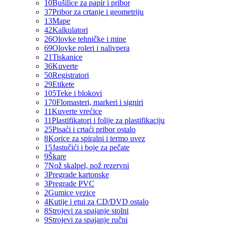
10
Bušilice za papir i pribor
37
Pribor za crtanje i geometriju
13
Mape
42
Kalkulatori
26
Olovke tehničke i mine
69
Olovke roleri i nalivpera
21
Tiskanice
36
Kuverte
50
Registratori
29
Etikete
105
Teke i blokovi
170
Flomasteri, markeri i signiri
11
Kuverte vrećice
11
Plastifikatori i folije za plastifikaciju
25
Pisaći i crtaći pribor ostalo
8
Korice za spiralni i termo uvez
15
Jastučići i boje za pečate
9
Škare
7
Nož skalpel, nož rezervni
3
Pregrade kartonske
3
Pregrade PVC
2
Gumice vezice
4
Kutije i etui za CD/DVD ostalo
8
Strojevi za spajanje stolni
9
Strojevi za spajanje ručni