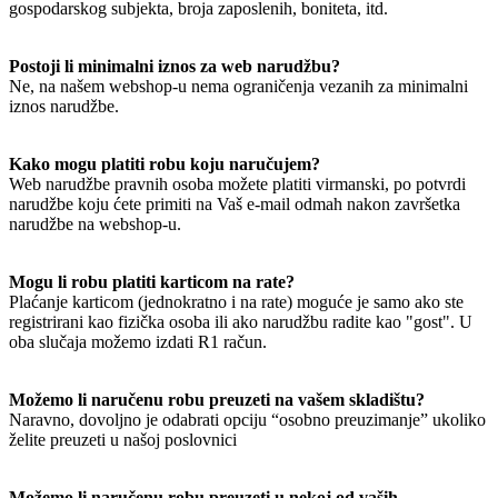
gospodarskog subjekta, broja zaposlenih, boniteta, itd.
Postoji li minimalni iznos za web narudžbu?
Ne, na našem webshop-u nema ograničenja vezanih za minimalni
iznos narudžbe.
Kako mogu platiti robu koju naručujem?
Web narudžbe pravnih osoba možete platiti virmanski, po potvrdi
narudžbe koju ćete primiti na Vaš e-mail odmah nakon završetka
narudžbe na webshop-u.
Mogu li robu platiti karticom na rate?
Plaćanje karticom (jednokratno i na rate) moguće je samo ako ste
registrirani kao fizička osoba ili ako narudžbu radite kao "gost". U
oba slučaja možemo izdati R1 račun.
Možemo li naručenu robu preuzeti na vašem skladištu?
Naravno, dovoljno je odabrati opciju “osobno preuzimanje” ukoliko
želite preuzeti u našoj poslovnici
Možemo li naručenu robu preuzeti u nekoj od vaših