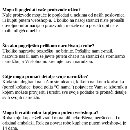
Mogu li pogledati vaše proizvode uživo?
Naše proizvode moguće je pogledati u nekima od naših poslovnica
ili kupiti putem webshop-a. Ukoliko na našoj stranici niste pronašli
dovoljno informacija o proizvodu, možete nam poslati upit na e-
mail: info@comel.hr
Što ako pogriješim prilikom naručivanja robe?
Ukoliko napravite pogrešku, ne brinite. Pošaljite nam e-mail,
nazovite nas ili nam se javite putem chat-a na stranici da storniramo
narudžbu, a Vi slobodno kreirajte novu narudžbu.
Gdje mogu pronaći detalje svoje narudžbe?
Kada ste ulogirani na našim stranicama, klikom na ikonu korisnika
(pored košarice, ispod polja “O nama”) pojavit će Vam se izbornik u
kojem možete provjeriti i urediti sve svoje podatke te pronaći detalje
svih svojih narudžbi.
Mogu li vratiti robu kupljenu putem webshop-a?
Roba koju kupac želi vratiti mora biti nekorištena, neoštećena i u
original ambalaži. Rok za povrat robe kupljene putem webshop-a je
14 dana.