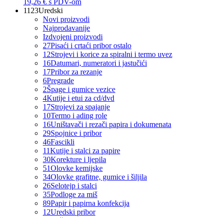
19,26 €
s PDV-om
1123
Uredski
Novi proizvodi
Najprodavanije
Izdvojeni proizvodi
27
Pisaći i crtaći pribor ostalo
12
Strojevi i korice za spiralni i termo uvez
16
Datumari, numeratori i jastučići
17
Pribor za rezanje
6
Pregrade
2
Špage i gumice vezice
4
Kutije i etui za cd/dvd
17
Strojevi za spajanje
10
Termo i ading role
16
Uništavači i rezači papira i dokumenata
29
Spojnice i pribor
46
Fascikli
11
Kutije i stalci za papire
30
Korekture i ljepila
51
Olovke kemijske
34
Olovke grafitne, gumice i šiljila
26
Selotejp i stalci
35
Podloge za miš
89
Papir i papirna konfekcija
12
Uredski pribor