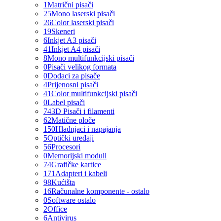
1
Matrični pisači
25
Mono laserski pisači
26
Color laserski pisači
19
Skeneri
6
Inkjet A3 pisači
41
Inkjet A4 pisači
8
Mono multifunkcijski pisači
0
Pisači velikog formata
0
Dodaci za pisače
4
Prijenosni pisači
41
Color multifunkcijski pisači
0
Label pisači
74
3D Pisači i filamenti
62
Matične ploče
150
Hladnjaci i napajanja
5
Optički uređaji
56
Procesori
0
Memorijski moduli
74
Grafičke kartice
171
Adapteri i kabeli
98
Kućišta
16
Računalne komponente - ostalo
0
Software ostalo
2
Office
6
Antivirus