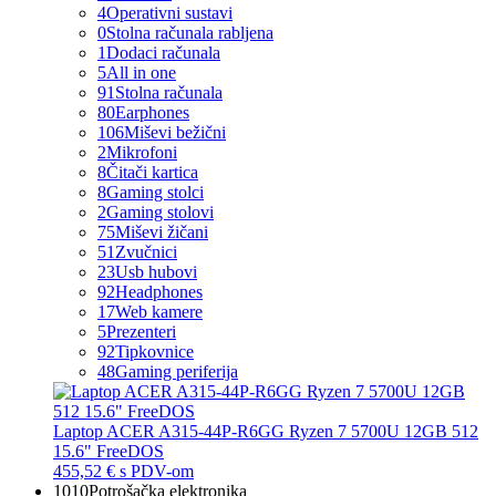
4
Operativni sustavi
0
Stolna računala rabljena
1
Dodaci računala
5
All in one
91
Stolna računala
80
Earphones
106
Miševi bežični
2
Mikrofoni
8
Čitači kartica
8
Gaming stolci
2
Gaming stolovi
75
Miševi žičani
51
Zvučnici
23
Usb hubovi
92
Headphones
17
Web kamere
5
Prezenteri
92
Tipkovnice
48
Gaming periferija
Laptop ACER A315-44P-R6GG Ryzen 7 5700U 12GB 512
15.6" FreeDOS
455,52 €
s PDV-om
1010
Potrošačka elektronika