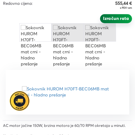
Redovna cijena:
555,44 €
s PDV-om
Izračun rata
AC motor jačine 150W, brzina motora je 60/70 RPM okretaja u minuti.