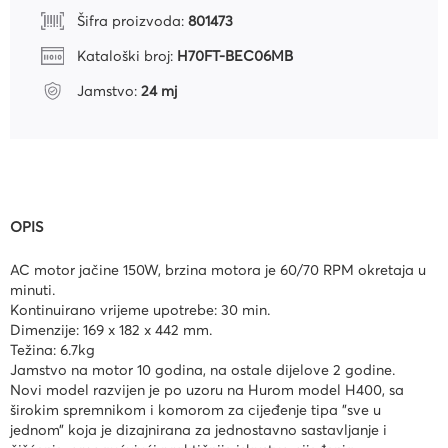
Šifra proizvoda:
801473
Kataloški broj:
H70FT-BEC06MB
Jamstvo:
24 mj
OPIS
AC motor jačine 150W, brzina motora je 60/70 RPM okretaja u
minuti.
Kontinuirano vrijeme upotrebe: 30 min.
Dimenzije: 169 x 182 x 442 mm.
Težina: 6.7kg
Jamstvo na motor 10 godina, na ostale dijelove 2 godine.
Novi model razvijen je po uzoru na Hurom model H400, sa
širokim spremnikom i komorom za cijeđenje tipa "sve u
jednom” koja je dizajnirana za jednostavno sastavljanje i