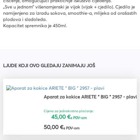
čišćenje, omogućujući praktičnije iskustvo cijeđenja.
„Sve u jednom” višenamjenski je vijak (vijak + cjedilo). Cjedilo je
namijenjeno za izradu sokova, smoothie-a, mlijeka od orašastih
plodova i sladoleda.
Kapacitet spremnika je 450ml.
LJUDE KOJI OVO GLEDAJU ZANIMAJU JOŠ
Aparat za kokice ARIETE " BIG " 2957 - plavi
Cijena za jednokratno plaćanje:
45,00 €
s PDV-om
50,00 €
s PDV-om