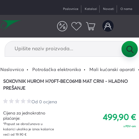
Poslovnice
Katalozi
Novosti
O nama
Naslovnica
Potrošačka elektronika
Mali kućanski aparati
SOKOVNIK HUROM H70FT-BEC06MB MAT CRNI - HLADNO
PREŠANJE
Od 0 ocjena
Cijena za jednokratno
499,90 €
plaćanje:
*Popust se obračunava u
s PDV-om
košarici ukoliko je iznos košarice
veći od 19.90 €