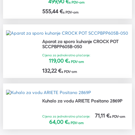
499,90 €
s PDV-om
555,44 €
s PDV-om
Aparat za sporo kuhanje CROCK POT
SCCPBPP605B-050
Cijena za jednokratno plaćanje:
119,00 €
s PDV-om
132,22 €
s PDV-om
Kuhalo za vodu ARIETE Positano 2869P
71,11 €
Cijena za jednokratno plaćanje:
s PDV-om
64,00 €
s PDV-om