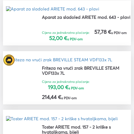
Aparat za sladoled ARIETE mod. 643 - plavi
57,78 €
Cijena za jednokratno plaćanje:
s PDV-om
52,00 €
s PDV-om
Friteza na vrući zrak BREVILLE STEAM
VDF133x 7L
Cijena za jednokratno plaćanje:
193,00 €
s PDV-om
214,44 €
s PDV-om
Toster ARIETE mod. 157 - 2 kriške s
hvataljkama, bijeli