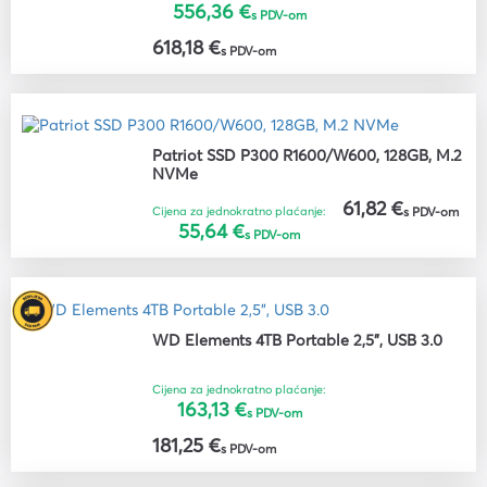
556,36 €
s PDV-om
618,18 €
s PDV-om
Patriot SSD P300 R1600/W600, 128GB, M.2
NVMe
61,82 €
Cijena za jednokratno plaćanje:
s PDV-om
55,64 €
s PDV-om
WD Elements 4TB Portable 2,5", USB 3.0
Cijena za jednokratno plaćanje:
163,13 €
s PDV-om
181,25 €
s PDV-om