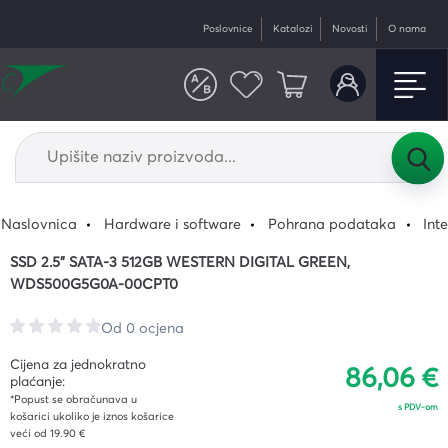
Poslovnice
Katalozi
Novosti
O nama
Naslovnica
Hardware i software
Pohrana podataka
Inte
SSD 2.5" SATA-3 512GB WESTERN DIGITAL GREEN,
WDS500G5G0A-00CPT0
Od 0 ocjena
Cijena za jednokratno
86,06 €
plaćanje:
*Popust se obračunava u
s PDV-om
košarici ukoliko je iznos košarice
veći od 19.90 €